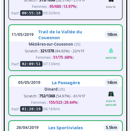
Scratch :
313/1098
(28.51%) - 21/V1F
Femmes :
95/680
(
13.97%
)
ROUTE
Perf :
(05:32/km)
00:55:18
Trail de la Vallée du
11/05/2019
18km
Couesnon
Mézières-sur-Couesnon
(35)
Scratch :
321/378
(84.92%) - 22/V1F
Femmes :
51/75
(
68%
)
NATURE
Perf :
(07:13/km)
02:09:51
05/05/2019
La Passagère
14km
Dinard
(35)
Scratch :
752/1368
(54.97%) - 61/V1F
ROUTE
Femmes :
155/523
(
29.64%
)
NATURE
Perf :
(06:18/km)
01:28:19
26/04/2019
Les Sportiviales
5.5km