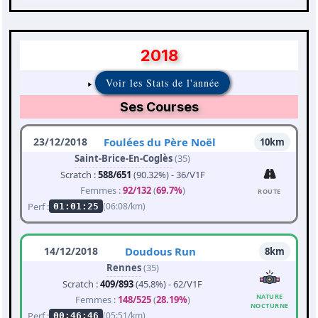
2018
Voir les Stats de l'année
Ses Courses
23/12/2018
Foulées du Père Noël
10km
Saint-Brice-En-Coglès
(35)
Scratch :
588/651
(90.32%) - 36/V1F
Femmes :
92/132
(
69.7%
)
ROUTE
Perf :
(06:08/km)
01:01:25
14/12/2018
Doudous Run
8km
Rennes
(35)
Scratch :
409/893
(45.8%) - 62/V1F
NATURE
Femmes :
148/525
(
28.19%
)
NOCTURNE
Perf :
(05:51/km)
00:46:46