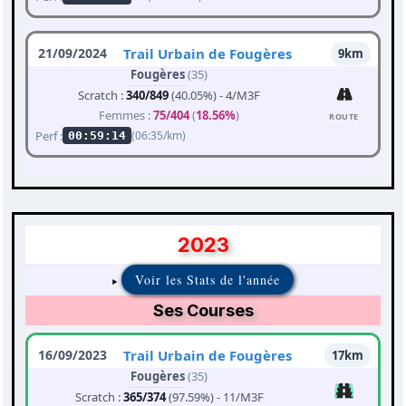
21/09/2024
Trail Urbain de Fougères
9km
Fougères
(35)
Scratch :
340/849
(40.05%) - 4/M3F
Femmes :
75/404
(
18.56%
)
ROUTE
Perf :
(06:35/km)
00:59:14
2023
Voir les Stats de l'année
Ses Courses
16/09/2023
Trail Urbain de Fougères
17km
Fougères
(35)
Scratch :
365/374
(97.59%) - 11/M3F