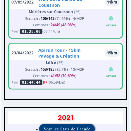
07/05/2022
11km
Couesnon
Mézières-sur-Couesnon
(35)
Scratch :
106/142
(74.65%) - 4/M2F
Femmes :
24/49
(
48.98%
)
NATURE
Perf :
(07:44/km)
01:25:00
Apirun Tour - 15km
23/04/2022
15km
Pavage & Création
Liffré
(35)
Scratch :
153/185
(82.7%) - 10/M2F
Femmes :
41/58
(
70.69%
)
NATURE
Perf :
RP
(06:59/km)
01:44:44
2021
Voir les Stats de l'année