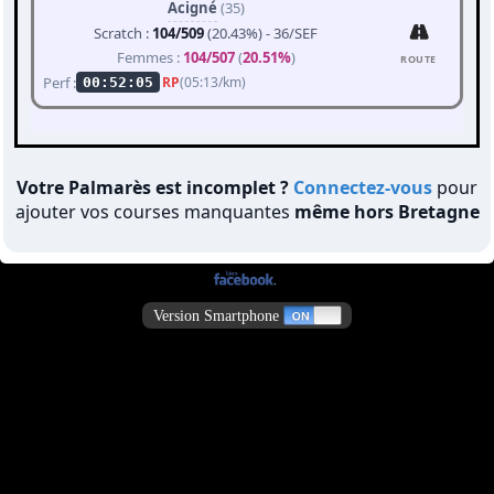
Acigné
(35)
Scratch :
104/509
(20.43%) - 36/SEF
Femmes :
104/507
(
20.51%
)
ROUTE
Perf :
RP
(05:13/km)
00:52:05
Votre Palmarès est incomplet ?
Connectez-vous
pour
ajouter vos courses manquantes
même hors Bretagne
Version Smartphone