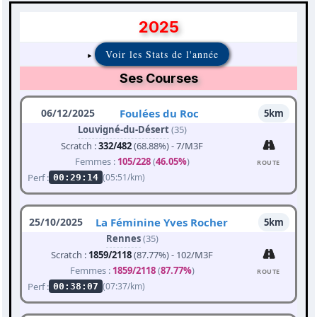
2025
Voir les Stats de l'année
Ses Courses
06/12/2025
Foulées du Roc
5km
Louvigné-du-Désert
(35)
Scratch :
332/482
(68.88%) - 7/M3F
Femmes :
105/228
(
46.05%
)
ROUTE
Perf :
(05:51/km)
00:29:14
25/10/2025
La Féminine Yves Rocher
5km
Rennes
(35)
Scratch :
1859/2118
(87.77%) - 102/M3F
Femmes :
1859/2118
(
87.77%
)
ROUTE
Perf :
(07:37/km)
00:38:07