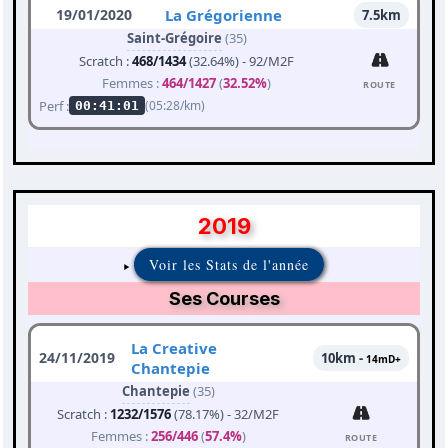
19/01/2020
La Grégorienne
7.5km
Saint-Grégoire
(35)
Scratch :
468/1434
(32.64%) - 92/M2F
Femmes :
464/1427
(
32.52%
)
ROUTE
Perf :
(05:28/km)
00:41:01
2019
Voir les Stats de l'année
Ses Courses
La Creative
24/11/2019
10km -
14mD+
Chantepie
Chantepie
(35)
Scratch :
1232/1576
(78.17%) - 32/M2F
Femmes :
256/446
(
57.4%
)
ROUTE