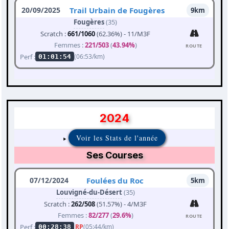
20/09/2025
Trail Urbain de Fougères
9km
Fougères
(35)
Scratch :
661/1060
(62.36%) - 11/M3F
Femmes :
221/503
(
43.94%
)
ROUTE
Perf :
(06:53/km)
01:01:54
2024
Voir les Stats de l'année
Ses Courses
07/12/2024
Foulées du Roc
5km
Louvigné-du-Désert
(35)
Scratch :
262/508
(51.57%) - 4/M3F
Femmes :
82/277
(
29.6%
)
ROUTE
Perf :
RP
(05:44/km)
00:28:38