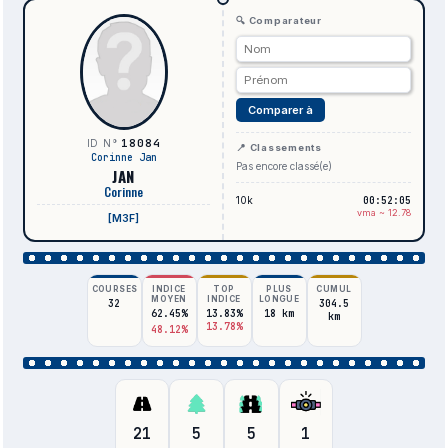
🔍 Comparateur
Comparer à
18084
ID N°
📍 Classements
Corinne Jan
Pas encore classé(e)
JAN
Corinne
10k
00:52:05
vma ~ 12.78
[M3F]
COURSES
INDICE
TOP
PLUS
CUMUL
MOYEN
INDICE
LONGUE
32
304.5
62.45%
13.83%
18 km
km
13.78%
48.12%
21
5
5
1