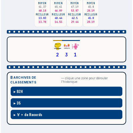
MOYEN
MOYEN
MOYEN
MOYEN
61.37
65.61
67.19
45.8
48.18
46.09
53.87
28.19
MEILLEUR
MEILLEUR
MEILLEUR
MEILLEUR
13.83
40.44
42.5
45.8
13.78
14.55
29.64
28.19
2
3
1
🗄️ ARCHIVES DE
— clique une zone pour dérouler
l'historique
CLASSEMENTS
BZH
35
🏅 + de Records