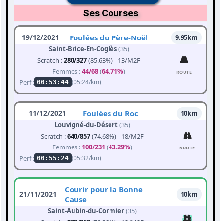
Ses Courses
19/12/2021
Foulées du Père-Noël
9.95km
Saint-Brice-En-Coglès
(35)
Scratch :
280/327
(85.63%) - 13/M2F
Femmes :
44/68
(
64.71%
)
ROUTE
Perf :
(05:24/km)
00:53:44
11/12/2021
Foulées du Roc
10km
Louvigné-du-Désert
(35)
Scratch :
640/857
(74.68%) - 18/M2F
Femmes :
100/231
(
43.29%
)
ROUTE
Perf :
(05:32/km)
00:55:24
Courir pour la Bonne
21/11/2021
10km
Cause
Saint-Aubin-du-Cormier
(35)