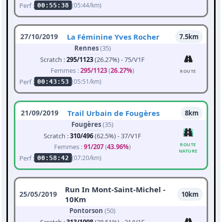
Perf :
(05:44/km)
00:55:38
27/10/2019
La Féminine Yves Rocher
7.5km
Rennes
(35)
Scratch :
295/1123
(26.27%) - 75/V1F
Femmes :
295/1123
(
26.27%
)
ROUTE
Perf :
(05:51/km)
00:43:53
21/09/2019
Trail Urbain de Fougères
8km
Fougères
(35)
Scratch :
310/496
(62.5%) - 37/V1F
ROUTE
Femmes :
91/207
(
43.96%
)
NATURE
Perf :
(07:20/km)
00:58:42
Run In Mont-Saint-Michel -
25/05/2019
10km
10Km
Pontorson
(50)