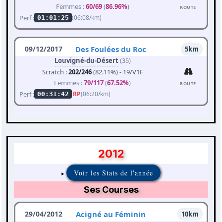
Femmes :
60/69
(
86.96%
)
ROUTE
Perf :
(06:08/km)
01:01:25
09/12/2017
Des Foulées du Roc
5km
Louvigné-du-Désert
(35)
Scratch :
202/246
(82.11%) - 19/V1F
Femmes :
79/117
(
67.52%
)
ROUTE
Perf :
RP
(06:20/km)
00:31:42
2012
Voir les Stats de l'année
Ses Courses
29/04/2012
Acigné au Féminin
10km