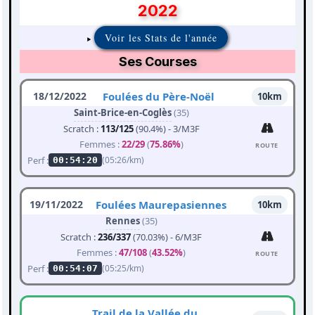
2022
Voir les Stats de l'année
Ses Courses
18/12/2022
Foulées du Père-Noël
10km
Saint-Brice-en-Coglès
(35)
Scratch :
113/125
(90.4%) - 3/M3F
Femmes :
22/29
(
75.86%
)
ROUTE
Perf :
(05:26/km)
00:54:20
19/11/2022
Foulées Maurepasiennes
10km
Rennes
(35)
Scratch :
236/337
(70.03%) - 6/M3F
Femmes :
47/108
(
43.52%
)
ROUTE
Perf :
(05:25/km)
00:54:07
Trail de la Vallée du