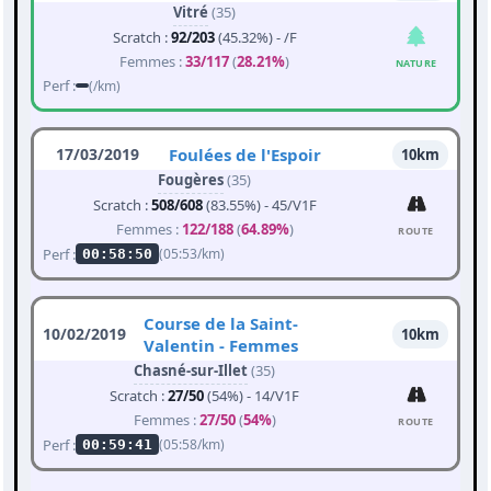
Vitré
(35)
Scratch :
92/203
(45.32%) - /F
Femmes :
33/117
(
28.21%
)
NATURE
Perf :
(/km)
17/03/2019
Foulées de l'Espoir
10km
Fougères
(35)
Scratch :
508/608
(83.55%) - 45/V1F
Femmes :
122/188
(
64.89%
)
ROUTE
Perf :
(05:53/km)
00:58:50
Course de la Saint-
10/02/2019
10km
Valentin - Femmes
Chasné-sur-Illet
(35)
Scratch :
27/50
(54%) - 14/V1F
Femmes :
27/50
(
54%
)
ROUTE
Perf :
(05:58/km)
00:59:41