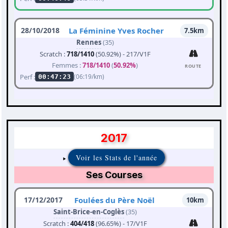
28/10/2018
La Féminine Yves Rocher
7.5km
Rennes
(35)
Scratch :
718/1410
(50.92%) - 217/V1F
Femmes :
718/1410
(
50.92%
)
ROUTE
Perf :
(06:19/km)
00:47:23
2017
Voir les Stats de l'année
Ses Courses
17/12/2017
Foulées du Père Noël
10km
Saint-Brice-en-Coglès
(35)
Scratch :
404/418
(96.65%) - 17/V1F