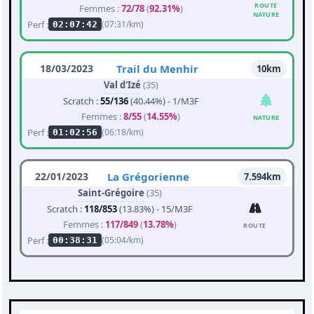
ROUTE
Femmes :
72/78
(
92.31%
)
NATURE
Perf :
(07:31/km)
02:07:42
18/03/2023
Trail du Menhir
10km
Val d'Izé
(35)
Scratch :
55/136
(40.44%) - 1/M3F
Femmes :
8/55
(
14.55%
)
NATURE
Perf :
(06:18/km)
01:02:56
22/01/2023
La Grégorienne
7.594km
Saint-Grégoire
(35)
Scratch :
118/853
(13.83%) - 15/M3F
Femmes :
117/849
(
13.78%
)
ROUTE
Perf :
(05:04/km)
00:38:31