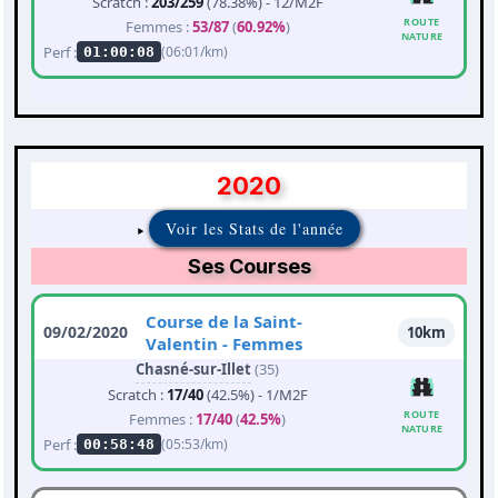
Scratch :
203/259
(78.38%) - 12/M2F
ROUTE
Femmes :
53/87
(
60.92%
)
NATURE
Perf :
(06:01/km)
01:00:08
2020
Voir les Stats de l'année
Ses Courses
Course de la Saint-
09/02/2020
10km
Valentin - Femmes
Chasné-sur-Illet
(35)
Scratch :
17/40
(42.5%) - 1/M2F
ROUTE
Femmes :
17/40
(
42.5%
)
NATURE
Perf :
(05:53/km)
00:58:48