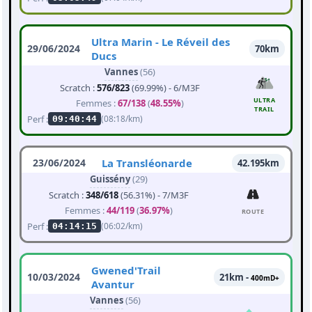
Ultra Marin - Le Réveil des
29/06/2024
70km
Ducs
Vannes
(56)
Scratch :
576/823
(69.99%) - 6/M3F
ULTRA
Femmes :
67/138
(
48.55%
)
TRAIL
Perf :
(08:18/km)
09:40:44
23/06/2024
La Transléonarde
42.195km
Guissény
(29)
Scratch :
348/618
(56.31%) - 7/M3F
Femmes :
44/119
(
36.97%
)
ROUTE
Perf :
(06:02/km)
04:14:15
Gwened'Trail
10/03/2024
21km -
400mD+
Avantur
Vannes
(56)