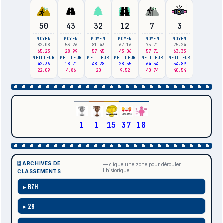
50
43
32
12
7
3
MOYEN
MOYEN
MOYEN
MOYEN
MOYEN
MOYEN
82.08
53.26
81.43
67.16
75.71
75.24
65.23
28.99
57.45
43.06
57.71
63.33
MEILLEUR
MEILLEUR
MEILLEUR
MEILLEUR
MEILLEUR
MEILLEUR
42.36
18.71
48.28
28.55
64.54
54.89
22.09
4.86
20
9.52
40.74
40.54
1
1
15
37
18
🗄️ ARCHIVES DE
— clique une zone pour dérouler
l'historique
CLASSEMENTS
BZH
29