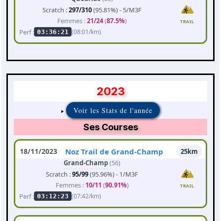
Scratch :
297/310
(95.81%) - 5/M3F
Femmes :
21/24
(
87.5%
)
TRAIL
Perf :
(08:01/km)
03:36:21
2023
Voir les Stats de l'année
Ses Courses
18/11/2023
Noz Trail de Grand-Champ
25km
Grand-Champ
(56)
Scratch :
95/99
(95.96%) - 1/M3F
Femmes :
10/11
(
90.91%
)
TRAIL
Perf :
(07:42/km)
03:12:23