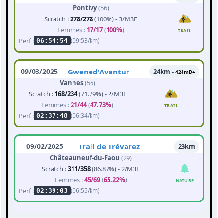
Pontivy
(56)
Scratch :
278/278
(100%) - 3/M3F
Femmes :
17/17
(
100%
)
TRAIL
Perf :
(09:53/km)
06:54:54
09/03/2025
Gwened'Avantur
24km -
424mD+
Vannes
(56)
Scratch :
168/234
(71.79%) - 2/M3F
Femmes :
21/44
(
47.73%
)
TRAIL
Perf :
(06:34/km)
02:37:48
09/02/2025
Trail de Trévarez
23km
Châteauneuf-du-Faou
(29)
Scratch :
311/358
(86.87%) - 2/M3F
Femmes :
45/69
(
65.22%
)
NATURE
Perf :
(06:55/km)
02:39:03