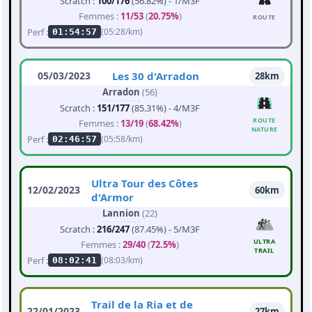
Scratch :
100/176
(56.82%) - 1/M3F
Femmes :
11/53
(
20.75%
)
ROUTE
Perf :
(05:28/km)
01:54:57
05/03/2023
Les 30 d'Arradon
28km
Arradon
(56)
Scratch :
151/177
(85.31%) - 4/M3F
ROUTE
Femmes :
13/19
(
68.42%
)
NATURE
Perf :
(05:58/km)
02:46:57
Ultra Tour des Côtes
12/02/2023
60km
d'Armor
Lannion
(22)
Scratch :
216/247
(87.45%) - 5/M3F
ULTRA
Femmes :
29/40
(
72.5%
)
TRAIL
Perf :
(08:03/km)
08:02:41
Trail de la Ria et de
22/01/2023
27km