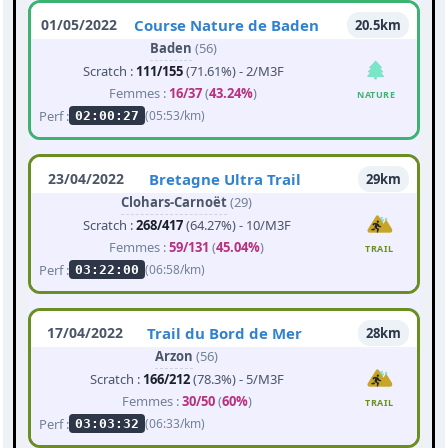
01/05/2022
Course Nature de Baden
20.5km
Baden
(56)
Scratch :
111/155
(71.61%) - 2/M3F
Femmes :
16/37
(
43.24%
)
NATURE
Perf :
(05:53/km)
02:00:27
23/04/2022
Bretagne Ultra Trail
29km
Clohars-Carnoët
(29)
Scratch :
268/417
(64.27%) - 10/M3F
Femmes :
59/131
(
45.04%
)
TRAIL
Perf :
(06:58/km)
03:22:00
17/04/2022
Trail du Bord de Mer
28km
Arzon
(56)
Scratch :
166/212
(78.3%) - 5/M3F
Femmes :
30/50
(
60%
)
TRAIL
Perf :
(06:33/km)
03:03:32