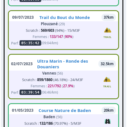
09/07/2023
Trail du Bout du Monde
37km
Plouzané
(29)
Scratch :
569/603
(94%) - 15/M3F
Femmes :
133/147
(
90%
)
TRAIL
Perf :
(09:04/km)
05:35:42
Ultra Marin - Ronde des
02/07/2023
32.5km
Douaniers
Vannes
(56)
Scratch :
859/1860
(46.18%) - 24/M3F
Femmes :
221/792
(
27.9%
)
TRAIL
Perf :
(06:46/km)
03:39:54
01/05/2023
Course Nature de Baden
20km
Baden
(56)
Scratch :
132/186
(70.97%) - 5/M3F