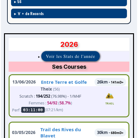
56
🏅 + de Records
2026
Voir les Stats de l'année
Ses Courses
13/06/2026
Entre Terre et Golfe
26km -
141mD+
Theix
(56)
Scratch :
194/252
(76.98%) - 1/M4F
Femmes :
54/92
(
58.7%
)
TRAIL
Perf :
(07:21/km)
03:11:00
Trail des Rives du
03/05/2026
30km -
680mD+
Blavet