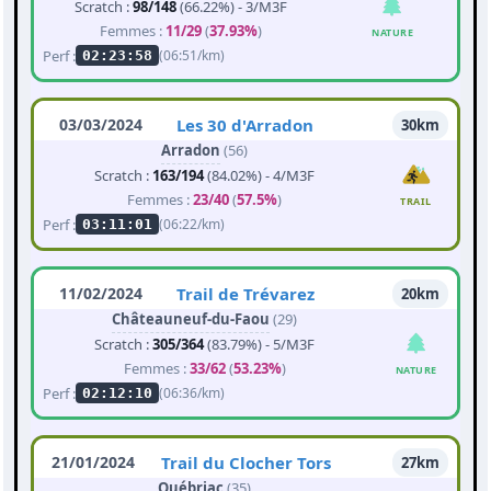
Scratch :
98/148
(66.22%) - 3/M3F
Femmes :
11/29
(
37.93%
)
NATURE
Perf :
(06:51/km)
02:23:58
03/03/2024
Les 30 d'Arradon
30km
Arradon
(56)
Scratch :
163/194
(84.02%) - 4/M3F
Femmes :
23/40
(
57.5%
)
TRAIL
Perf :
(06:22/km)
03:11:01
11/02/2024
Trail de Trévarez
20km
Châteauneuf-du-Faou
(29)
Scratch :
305/364
(83.79%) - 5/M3F
Femmes :
33/62
(
53.23%
)
NATURE
Perf :
(06:36/km)
02:12:10
21/01/2024
Trail du Clocher Tors
27km
Québriac
(35)