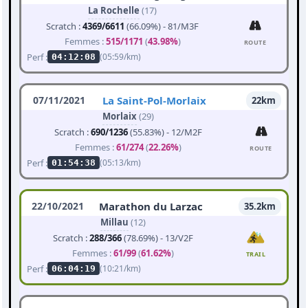
La Rochelle
(17)
Scratch :
4369/6611
(66.09%) - 81/M3F
Femmes :
515/1171
(
43.98%
)
ROUTE
Perf :
(05:59/km)
04:12:08
07/11/2021
La Saint-Pol-Morlaix
22km
Morlaix
(29)
Scratch :
690/1236
(55.83%) - 12/M2F
Femmes :
61/274
(
22.26%
)
ROUTE
Perf :
(05:13/km)
01:54:38
22/10/2021
Marathon du Larzac
35.2km
Millau
(12)
Scratch :
288/366
(78.69%) - 13/V2F
Femmes :
61/99
(
61.62%
)
TRAIL
Perf :
(10:21/km)
06:04:19