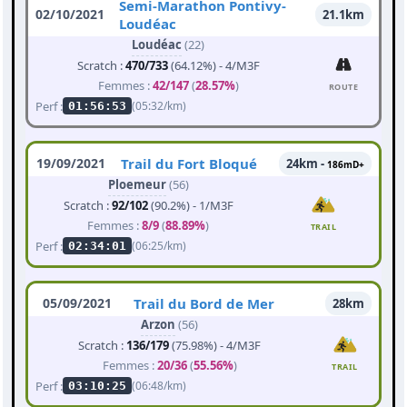
Semi-Marathon Pontivy-
02/10/2021
21.1km
Loudéac
Loudéac
(22)
Scratch :
470/733
(64.12%) - 4/M3F
Femmes :
42/147
(
28.57%
)
ROUTE
Perf :
(05:32/km)
01:56:53
19/09/2021
Trail du Fort Bloqué
24km -
186mD+
Ploemeur
(56)
Scratch :
92/102
(90.2%) - 1/M3F
Femmes :
8/9
(
88.89%
)
TRAIL
Perf :
(06:25/km)
02:34:01
05/09/2021
Trail du Bord de Mer
28km
Arzon
(56)
Scratch :
136/179
(75.98%) - 4/M3F
Femmes :
20/36
(
55.56%
)
TRAIL
Perf :
(06:48/km)
03:10:25