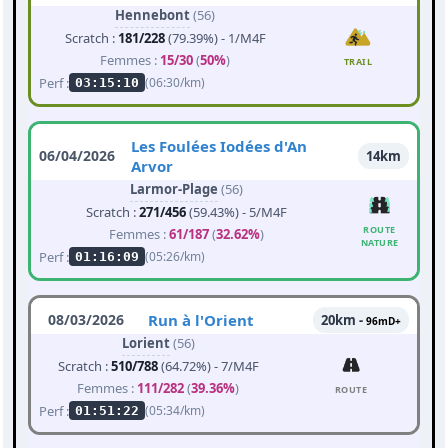
Hennebont
(56)
Scratch :
181/228
(79.39%) - 1/M4F
Femmes :
15/30
(
50%
)
TRAIL
Perf :
(06:30/km)
03:15:10
Les Foulées Iodées d'An
06/04/2026
14km
Arvor
Larmor-Plage
(56)
Scratch :
271/456
(59.43%) - 5/M4F
ROUTE
Femmes :
61/187
(
32.62%
)
NATURE
Perf :
(05:26/km)
01:16:09
08/03/2026
Run à l'Orient
20km -
96mD+
Lorient
(56)
Scratch :
510/788
(64.72%) - 7/M4F
Femmes :
111/282
(
39.36%
)
ROUTE
Perf :
(05:34/km)
01:51:22