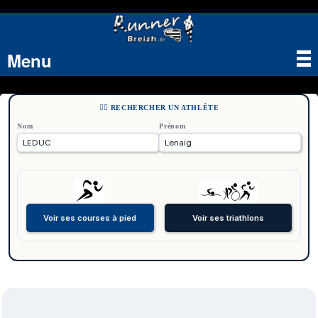
Menu
Tog
nav
🏃‍♂️ RECHERCHER UN ATHLÈTE
Nom
Prénom