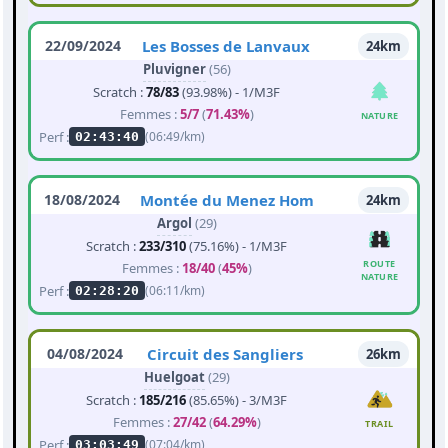
22/09/2024
Les Bosses de Lanvaux
24km
Pluvigner
(56)
Scratch :
78/83
(93.98%) - 1/M3F
Femmes :
5/7
(
71.43%
)
NATURE
Perf :
(06:49/km)
02:43:40
18/08/2024
Montée du Menez Hom
24km
Argol
(29)
Scratch :
233/310
(75.16%) - 1/M3F
ROUTE
Femmes :
18/40
(
45%
)
NATURE
Perf :
(06:11/km)
02:28:20
04/08/2024
Circuit des Sangliers
26km
Huelgoat
(29)
Scratch :
185/216
(85.65%) - 3/M3F
Femmes :
27/42
(
64.29%
)
TRAIL
Perf :
(07:04/km)
03:03:49