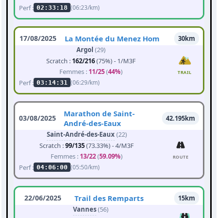
Perf :
(06:23/km)
02:33:18
17/08/2025
La Montée du Menez Hom
30km
Argol
(29)
Scratch :
162/216
(75%) - 1/M3F
Femmes :
11/25
(
44%
)
TRAIL
Perf :
(06:29/km)
03:14:31
Marathon de Saint-
03/08/2025
42.195km
André-des-Eaux
Saint-André-des-Eaux
(22)
Scratch :
99/135
(73.33%) - 4/M3F
Femmes :
13/22
(
59.09%
)
ROUTE
Perf :
(05:50/km)
04:06:00
22/06/2025
Trail des Remparts
15km
Vannes
(56)