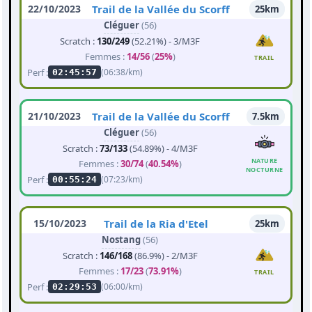
22/10/2023
Trail de la Vallée du Scorff
25km
Cléguer
(56)
Scratch :
130/249
(52.21%) - 3/M3F
Femmes :
14/56
(
25%
)
TRAIL
Perf :
(06:38/km)
02:45:57
21/10/2023
Trail de la Vallée du Scorff
7.5km
Cléguer
(56)
Scratch :
73/133
(54.89%) - 4/M3F
NATURE
Femmes :
30/74
(
40.54%
)
NOCTURNE
Perf :
(07:23/km)
00:55:24
15/10/2023
Trail de la Ria d'Etel
25km
Nostang
(56)
Scratch :
146/168
(86.9%) - 2/M3F
Femmes :
17/23
(
73.91%
)
TRAIL
Perf :
(06:00/km)
02:29:53