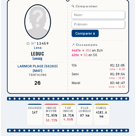
🔍 Comparateur
Comparer à
13459
ID N°
📍 Classements
Lena
4467e
▼ 350
en Bzh
LEDUC
620e
▼ 62
en 56
Lenaig
10k
01:12:05
LARMOR PLAGE (56260)
vma ~ 9.26
[M4F]
Semi
01:39:54
TRIATHLONS
vma ~ 14.91
26
Marat
03:40:47
vma ~ 14.33
COURSES
INDICE
TOP
PLUS
CUMUL
MOYEN
INDICE
LONGUE
147
4182.6
71.85%
18.71%
87 km
km
4.86%
50.73%