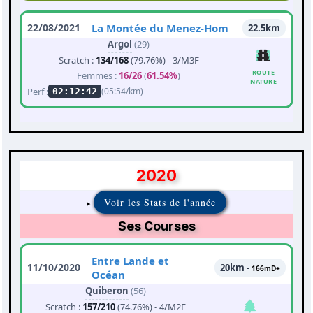
22/08/2021
La Montée du Menez-Hom
22.5km
Argol
(29)
Scratch :
134/168
(79.76%) - 3/M3F
ROUTE
Femmes :
16/26
(
61.54%
)
NATURE
Perf :
(05:54/km)
02:12:42
2020
Voir les Stats de l'année
Ses Courses
Entre Lande et
11/10/2020
20km -
166mD+
Océan
Quiberon
(56)
Scratch :
157/210
(74.76%) - 4/M2F