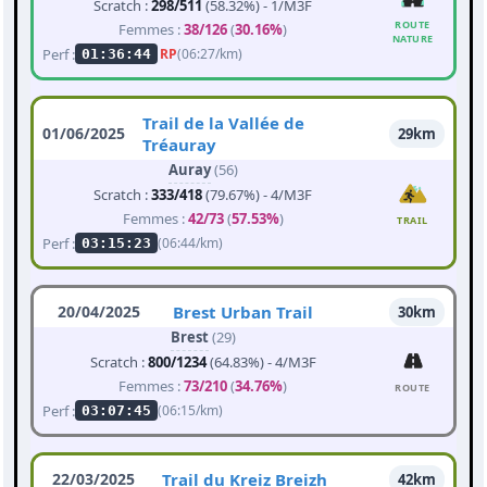
Scratch :
298/511
(58.32%) - 1/M3F
ROUTE
Femmes :
38/126
(
30.16%
)
NATURE
Perf :
RP
(06:27/km)
01:36:44
Trail de la Vallée de
01/06/2025
29km
Tréauray
Auray
(56)
Scratch :
333/418
(79.67%) - 4/M3F
Femmes :
42/73
(
57.53%
)
TRAIL
Perf :
(06:44/km)
03:15:23
20/04/2025
Brest Urban Trail
30km
Brest
(29)
Scratch :
800/1234
(64.83%) - 4/M3F
Femmes :
73/210
(
34.76%
)
ROUTE
Perf :
(06:15/km)
03:07:45
22/03/2025
Trail du Kreiz Breizh
42km