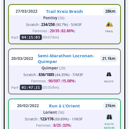
27/03/2022
Trail Kreiz Breizh
28km
Pontivy
(56)
Scratch :
234/258
(90.7%) - 5/M3F
Femmes :
29/35
(
82.86%
)
TRAIL
Perf :
(09:07/km)
04:15:03
Semi-Marathon Locronan-
20/03/2022
21.1km
Quimper
Quimper
(29)
Scratch :
836/1885
(44.35%) - 7/M3F
Femmes :
90/597
(
15.08%
)
ROUTE
Perf :
(05:05/km)
01:47:21
20/02/2022
Run à L'Orient
21km
Lorient
(56)
Scratch :
123/176
(69.89%) - 1/M3F
ROUTE
Femmes :
8/25
(
32%
)
NATURE