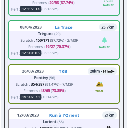
ROUTE
Femmes :
20/53
(
37.74%
)
NATURE
Perf :
(06:16/km)
02:05:14
08/04/2023
La Trace
25.7km
Trégunc
(29)
Scratch :
150/171
(87.72%) - 2/M3F
Femmes :
19/27
(
70.37%
)
NATURE
Perf :
(06:35/km)
02:49:06
26/03/2023
TKB
28km -
941mD+
Pontivy
(56)
Scratch :
354/387
(91.47%) - 7/M3F
Femmes :
48/65
(
73.85%
)
TRAIL
Perf :
(10:14/km)
04:46:30
12/03/2023
Run à l'Orient
21km
Lorient
(56)