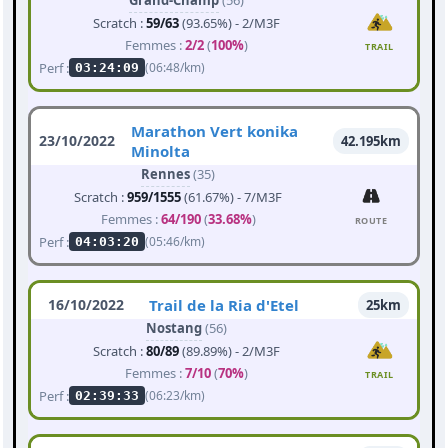
Grand-Champ
(56)
Scratch :
59/63
(93.65%) - 2/M3F
Femmes :
2/2
(
100%
)
TRAIL
Perf :
(06:48/km)
03:24:09
Marathon Vert konika
23/10/2022
42.195km
Minolta
Rennes
(35)
Scratch :
959/1555
(61.67%) - 7/M3F
Femmes :
64/190
(
33.68%
)
ROUTE
Perf :
(05:46/km)
04:03:20
16/10/2022
Trail de la Ria d'Etel
25km
Nostang
(56)
Scratch :
80/89
(89.89%) - 2/M3F
Femmes :
7/10
(
70%
)
TRAIL
Perf :
(06:23/km)
02:39:33