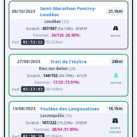
Semi-Marathon Pontivy-
08/10/2023
21.1km
Loudéac
Loudéac
(22)
Scratch :
307/567
(54.14%) - 8/M3F
Femmes :
34/126
(
26.98%
)
ROUTE
Perf :
(05:22/km)
01:53:12
27/08/2023
Trail de l'Huître
24km
Riec-sur-Belon
(29)
Scratch :
144/152
(94.74%) - 6/V2F
Femmes :
17/23
(
73.91%
)
NATURE
Perf :
(08:14/km)
03:17:43
13/08/2023
Foulées des Langoustines
16.1km
Locmiquélic
(56)
Scratch :
167/222
(75.23%) - 3/M3F
ROUTE
Femmes :
28/54
(
51.85%
)
NATURE
Perf :
(05:38/km)
01:30:38