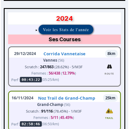
2024
Voir les Stats de l'année
Ses Courses
29/12/2024
Corrida Vannetaise
8km
Vannes
(56)
Scratch :
247/863
(28.62%) - 5/M3F
Femmes :
56/438
(
12.79%
)
ROUTE
Perf :
(05:25/km)
00:43:22
16/11/2024
Noz Trail de Grand-Champ
25km
Grand-Champ
(56)
Scratch :
91/116
(78.45%) - 1/M3F
Femmes :
5/11
(
45.45%
)
TRAIL
Perf :
(06:50/km)
02:50:46