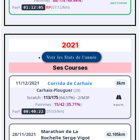
Femmes :
88/178
(
49.44%
)
NOCTURNE
Perf :
RP
(07:12/km)
01:12:05
2021
Voir les Stats de l'année
Ses Courses
11/12/2021
Corrida de Carhaix
8km
Carhaix-Plouguer
(29)
Scratch :
113/175
(64.57%) - 2/M3F
Femmes :
15/42
(
35.71%
)
ROUTE
Perf :
(05:03/km)
00:40:22
Marathon de La
28/11/2021
42.195km
Rochelle Serge Vigot