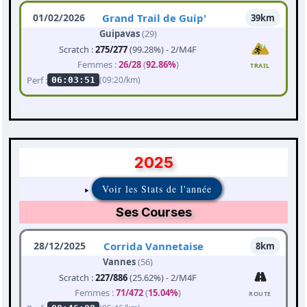
01/02/2026
Grand Trail de Guip'
39km
Guipavas
(29)
Scratch :
275/277
(99.28%) - 2/M4F
Femmes :
26/28
(
92.86%
)
TRAIL
Perf :
(09:20/km)
06:03:51
2025
Voir les Stats de l'année
Ses Courses
28/12/2025
Corrida Vannetaise
8km
Vannes
(56)
Scratch :
227/886
(25.62%) - 2/M4F
Femmes :
71/472
(
15.04%
)
ROUTE