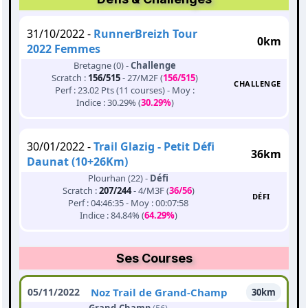
31/10/2022 -
RunnerBreizh Tour
0km
2022 Femmes
Bretagne (0) -
Challenge
Scratch :
156/515
- 27/M2F (
156/515
)
CHALLENGE
Perf : 23.02 Pts (11 courses) - Moy :
Indice : 30.29% (
30.29%
)
30/01/2022 -
Trail Glazig - Petit Défi
36km
Daunat (10+26Km)
Plourhan (22) -
Défi
Scratch :
207/244
- 4/M3F (
36/56
)
DÉFI
Perf : 04:46:35 - Moy : 00:07:58
Indice : 84.84% (
64.29%
)
Ses Courses
05/11/2022
Noz Trail de Grand-Champ
30km