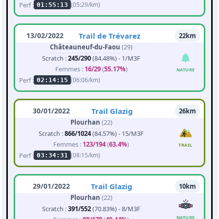
Perf :
(05:29/km)
01:55:13
13/02/2022
Trail de Trévarez
22km
Châteauneuf-du-Faou
(29)
Scratch :
245/290
(84.48%) - 1/M3F
Femmes :
16/29
(
55.17%
)
NATURE
Perf :
(06:06/km)
02:14:15
30/01/2022
Trail Glazig
26km
Plourhan
(22)
Scratch :
866/1024
(84.57%) - 15/M3F
Femmes :
123/194
(
63.4%
)
TRAIL
Perf :
(08:15/km)
03:34:31
29/01/2022
Trail Glazig
10km
Plourhan
(22)
Scratch :
391/552
(70.83%) - 8/M3F
NATURE