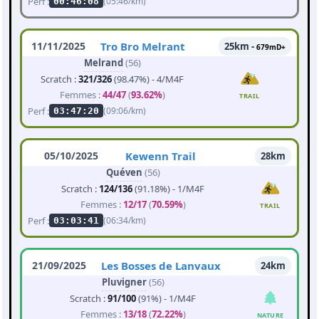
Perf :
(05:46/km)
00:46:08
11/11/2025
Tro Bro Melrant
25km -
679mD+
Melrand
(56)
Scratch :
321/326
(98.47%) - 4/M4F
Femmes :
44/47
(
93.62%
)
TRAIL
Perf :
(09:06/km)
03:47:20
05/10/2025
Kewenn Trail
28km
Quéven
(56)
Scratch :
124/136
(91.18%) - 1/M4F
Femmes :
12/17
(
70.59%
)
TRAIL
Perf :
(06:34/km)
03:03:41
21/09/2025
Les Bosses de Lanvaux
24km
Pluvigner
(56)
Scratch :
91/100
(91%) - 1/M4F
Femmes :
13/18
(
72.22%
)
NATURE