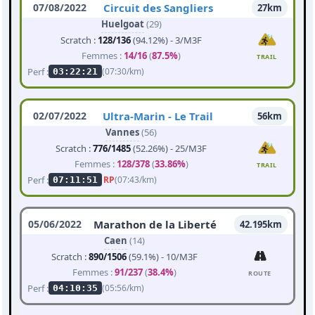
07/08/2022
Circuit des Sangliers
27km
Huelgoat
(29)
Scratch :
128/136
(94.12%) - 3/M3F
Femmes :
14/16
(
87.5%
)
TRAIL
Perf :
(07:30/km)
03:22:21
02/07/2022
Ultra-Marin - Le Trail
56km
Vannes
(56)
Scratch :
776/1485
(52.26%) - 25/M3F
Femmes :
128/378
(
33.86%
)
TRAIL
Perf :
RP
(07:43/km)
07:11:51
05/06/2022
Marathon de la Liberté
42.195km
Caen
(14)
Scratch :
890/1506
(59.1%) - 10/M3F
Femmes :
91/237
(
38.4%
)
ROUTE
Perf :
(05:56/km)
04:10:35