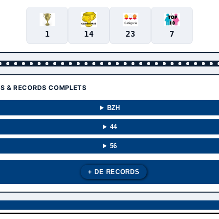
1
14
23
7
TS & RECORDS COMPLETS
BZH
44
56
+ DE RECORDS