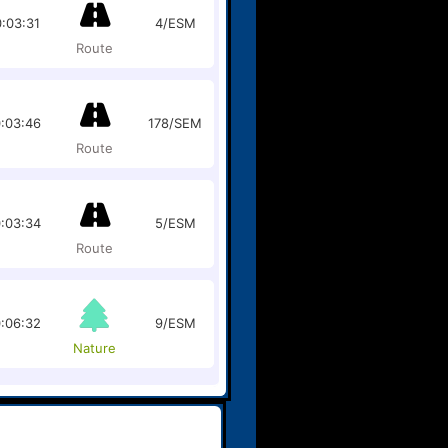
:03:31
4/ESM
Route
:03:46
178/SEM
Route
:03:34
5/ESM
Route
:06:32
9/ESM
Nature