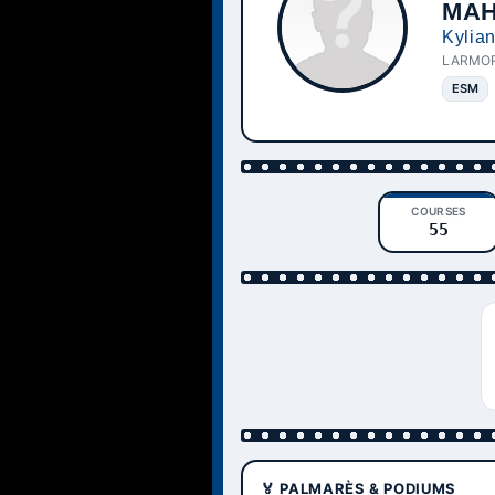
MA
Kylia
LARMO
ESM
COURSES
55
🏅 PALMARÈS & PODIUMS