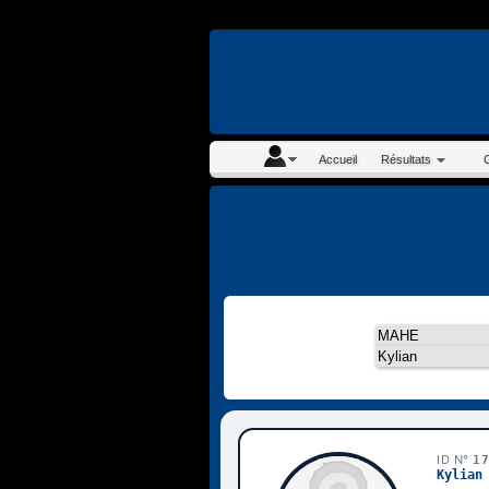
En continuant à navigue
Accueil
Résultats
ID N°
1
Kylian