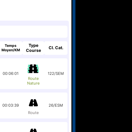
Type
Temps
Cl. Cat.
Moyen/KM
Course
00:06:01
122/SEM
Route
Nature
00:03:39
26/ESM
Route