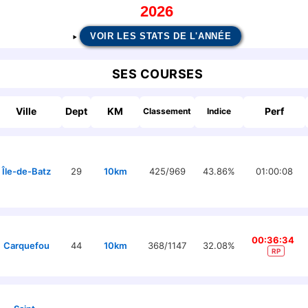
2026
VOIR LES STATS DE L'ANNÉE
SES COURSES
Ville
Dept
KM
Perf
Classement
Indice
Île-de-Batz
29
10km
425/969
43.86%
01:00:08
00:36:34
Carquefou
44
10km
368/1147
32.08%
RP