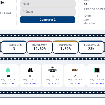
HE
44
n
⚡ RECORDS PE
R-PLAGE
10 km
Comparer à
Semi
Marathon
TRIATHLONS
INDICE MOY
TOP INDICE
PLUS LONGUE
3
19.82%
1.02%
23k
30
16
6
2
1
Moy. 18.26
Moy. 25.12
Moy. 7.83
Moy. 24.88
Moy. 43.86
Top:
1.25%
Top:
3.91%
Top:
1.02%
Top:
4.9%
Top:
43.86%