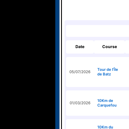
Date
Course
Tour de l'Île
05/07/2026
de Batz
10Km de
01/03/2026
Carquefou
10Km du