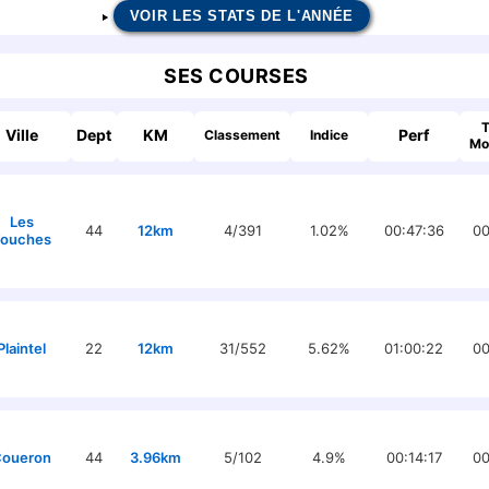
VOIR LES STATS DE L'ANNÉE
SES COURSES
Ville
Dept
KM
Perf
Classement
Indice
Mo
Les
44
12km
4/391
1.02%
00:47:36
00
ouches
Plaintel
22
12km
31/552
5.62%
01:00:22
00
oueron
44
3.96km
5/102
4.9%
00:14:17
00