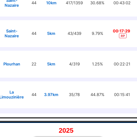
Saint-
44
10km
417/1359
30.68%
00:43:02
Nazaire
Saint-
00:17:29
44
5km
43/439
9.79%
Nazaire
RP
Plourhan
22
5km
4/319
1.25%
00:22:21
La
44
3.97km
35/78
44.87%
00:15:41
Limouzinière
2025