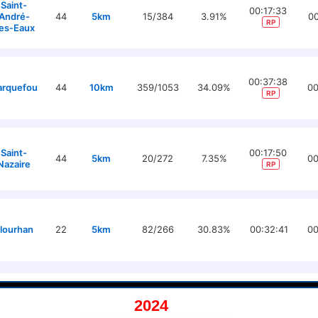
Saint-
00:17:33
André-
44
5km
15/384
3.91%
00
RP
es-Eaux
00:37:38
arquefou
44
10km
359/1053
34.09%
00
RP
Saint-
00:17:50
44
5km
20/272
7.35%
00
Nazaire
RP
lourhan
22
5km
82/266
30.83%
00:32:41
00
2024