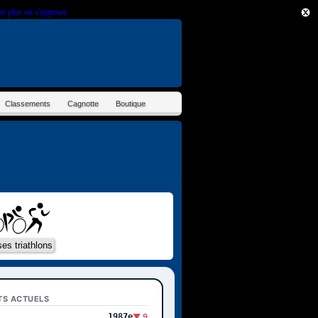
ir plus ou s'opposer
.
Classements
Cagnotte
Boutique
TS ACTUELS
1987e
▼ 9