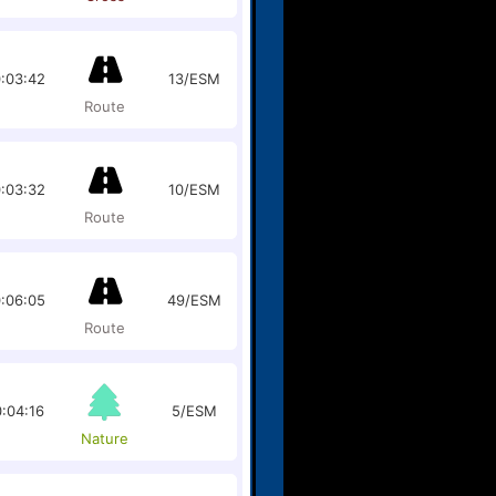
:03:42
13/ESM
Route
:03:32
10/ESM
Route
:06:05
49/ESM
Route
:04:16
5/ESM
Nature