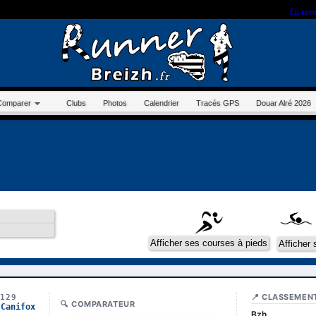
r sur ce site, vous nous autorisez à déposer un cookie à des fins de mesure d'audience.
En savo
Comparer
Clubs
Photos
Calendrier
Tracés GPS
Douar Alré 2026
📍 CLASSEMEN
7129
🔍 COMPARATEUR
 Canifox
Bzh