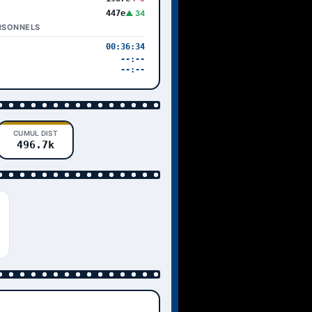
447e
▲ 34
RSONNELS
00:36:34
--:--
--:--
CUMUL DIST
496.7k