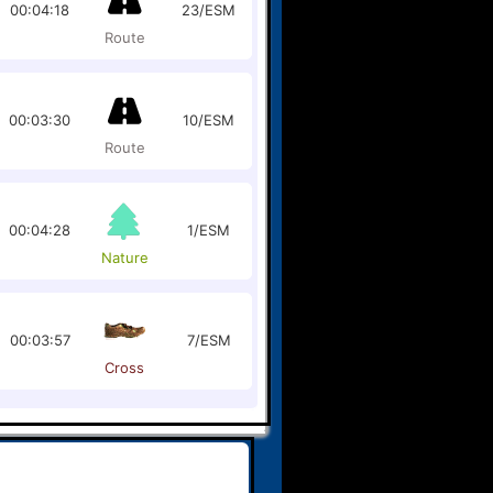
00:04:18
23/ESM
Route
00:03:30
10/ESM
Route
00:04:28
1/ESM
Nature
00:03:57
7/ESM
Cross