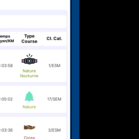
Type
Temps
Cl. Cat.
yen/KM
Course
:03:58
1/ESM
Nature
Nocturne
:05:02
17/SEM
Nature
:03:36
3/ESM
Cross