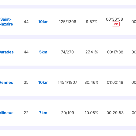
Saint-
00:36:58
44
10km
125/1306
9.57%
00
Nazaire
RP
Varades
44
5km
74/270
27.41%
00:17:38
00
Rennes
35
10km
1454/1807
80.46%
01:00:48
00
Allineuc
22
7km
20/199
10.05%
00:29:53
00