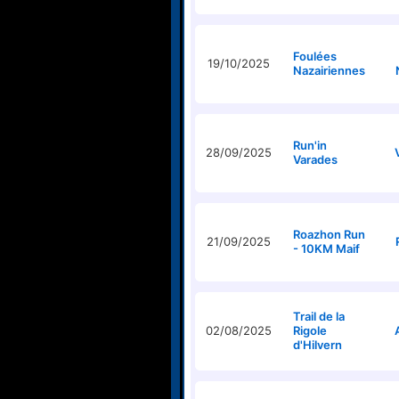
Foulées
19/10/2025
Nazairiennes
Run'in
28/09/2025
Varades
Roazhon Run
21/09/2025
- 10KM Maif
Trail de la
02/08/2025
Rigole
d'Hilvern