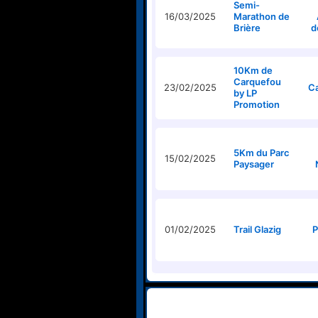
Semi-
16/03/2025
Marathon de
Brière
d
10Km de
Carquefou
23/02/2025
C
by LP
Promotion
5Km du Parc
15/02/2025
Paysager
01/02/2025
Trail Glazig
P