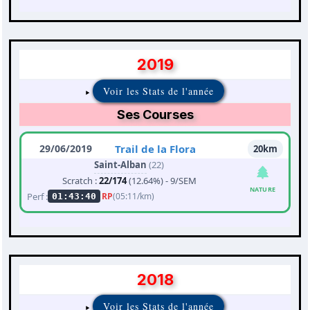
2019
Voir les Stats de l'année
Ses Courses
29/06/2019
Trail de la Flora
20km
Saint-Alban
(22)
Scratch :
22/174
(12.64%) - 9/SEM
NATURE
Perf :
RP
(05:11/km)
01:43:40
2018
Voir les Stats de l'année