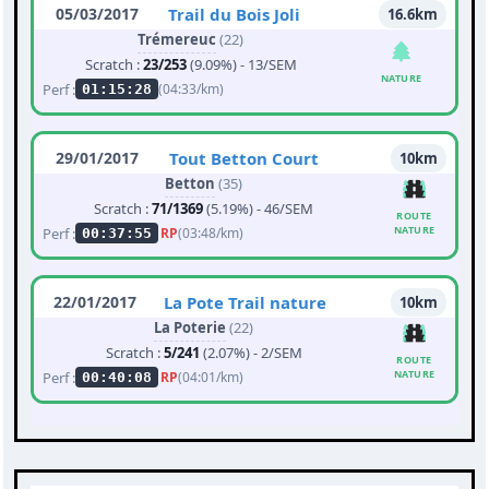
05/03/2017
Trail du Bois Joli
16.6km
Trémereuc
(22)
Scratch :
23/253
(9.09%) - 13/SEM
NATURE
Perf :
(04:33/km)
01:15:28
29/01/2017
Tout Betton Court
10km
Betton
(35)
Scratch :
71/1369
(5.19%) - 46/SEM
ROUTE
NATURE
Perf :
RP
(03:48/km)
00:37:55
22/01/2017
La Pote Trail nature
10km
La Poterie
(22)
Scratch :
5/241
(2.07%) - 2/SEM
ROUTE
NATURE
Perf :
RP
(04:01/km)
00:40:08