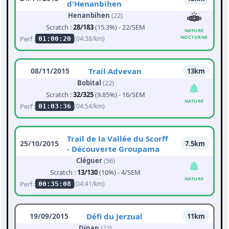
d'Henanbihen
Henanbihen
(22)
Scratch :
28/183
(15.3%) - 22/SEM
NATURE
NOCTURNE
Perf :
(04:38/km)
01:00:20
08/11/2015
Trail Advevan
13km
Bobital
(22)
Scratch :
32/325
(9.85%) - 16/SEM
NATURE
Perf :
(04:54/km)
01:03:36
Trail de la Vallée du Scorff
25/10/2015
7.5km
- Découverte Groupama
Cléguer
(56)
Scratch :
13/130
(10%) - 4/SEM
NATURE
Perf :
(04:41/km)
00:35:08
19/09/2015
Défi du Jerzual
11km
Dinan
(22)