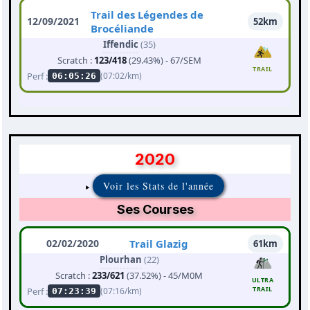
Trail des Légendes de
12/09/2021
52km
Brocéliande
Iffendic
(35)
Scratch :
123/418
(29.43%) - 67/SEM
TRAIL
Perf :
(07:02/km)
06:05:26
2020
Voir les Stats de l'année
Ses Courses
02/02/2020
Trail Glazig
61km
Plourhan
(22)
Scratch :
233/621
(37.52%) - 45/M0M
ULTRA
TRAIL
Perf :
(07:16/km)
07:23:39