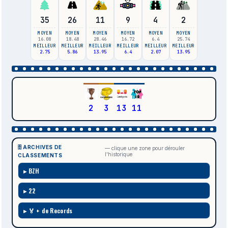
35
26
11
9
4
2
MOYEN
MOYEN
MOYEN
MOYEN
MOYEN
MOYEN
16.08
18.48
28.46
16.72
6.4
25.74
MEILLEUR
MEILLEUR
MEILLEUR
MEILLEUR
MEILLEUR
MEILLEUR
2.75
5.86
13.95
6.4
2.07
13.95
2
3
13
11
🗄️ ARCHIVES DE
— clique une zone pour dérouler
l'historique
CLASSEMENTS
BZH
22
🏅 + de Records