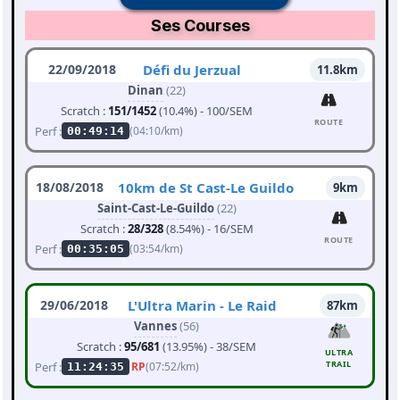
Ses Courses
22/09/2018
Défi du Jerzual
11.8km
Dinan
(22)
Scratch :
151/1452
(10.4%) - 100/SEM
ROUTE
Perf :
(04:10/km)
00:49:14
18/08/2018
10km de St Cast-Le Guildo
9km
Saint-Cast-Le-Guildo
(22)
Scratch :
28/328
(8.54%) - 16/SEM
ROUTE
Perf :
(03:54/km)
00:35:05
29/06/2018
L'Ultra Marin - Le Raid
87km
Vannes
(56)
Scratch :
95/681
(13.95%) - 38/SEM
ULTRA
TRAIL
Perf :
RP
(07:52/km)
11:24:35