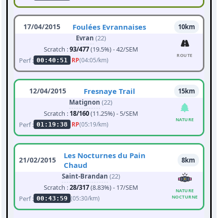
17/04/2015
Foulées Evrannaises
10km
Evran
(22)
Scratch :
93/477
(19.5%) - 42/SEM
ROUTE
Perf :
RP
(04:05/km)
00:40:51
12/04/2015
Fresnaye Trail
15km
Matignon
(22)
Scratch :
18/160
(11.25%) - 5/SEM
NATURE
Perf :
RP
(05:19/km)
01:19:38
Les Nocturnes du Pain
21/02/2015
8km
Chaud
Saint-Brandan
(22)
Scratch :
28/317
(8.83%) - 17/SEM
NATURE
NOCTURNE
Perf :
(05:30/km)
00:43:59