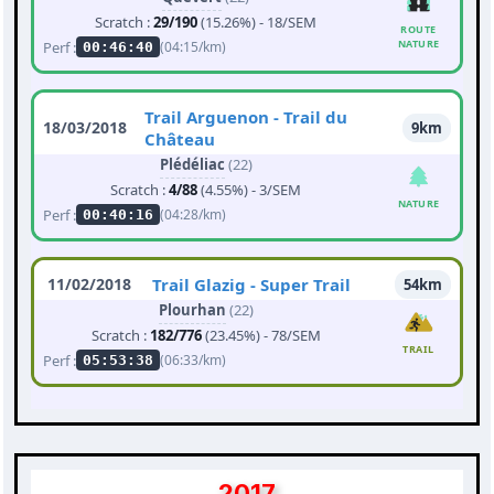
Scratch :
29/190
(15.26%) - 18/SEM
ROUTE
NATURE
Perf :
(04:15/km)
00:46:40
Trail Arguenon - Trail du
18/03/2018
9km
Château
Plédéliac
(22)
Scratch :
4/88
(4.55%) - 3/SEM
NATURE
Perf :
(04:28/km)
00:40:16
11/02/2018
Trail Glazig - Super Trail
54km
Plourhan
(22)
Scratch :
182/776
(23.45%) - 78/SEM
TRAIL
Perf :
(06:33/km)
05:53:38
2017