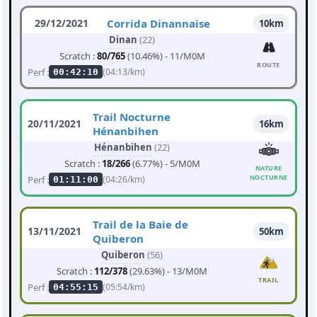
29/12/2021
Corrida Dinannaise
10km
Dinan
(22)
Scratch :
80/765
(10.46%) - 11/M0M
ROUTE
Perf :
(04:13/km)
00:42:10
Trail Nocturne
20/11/2021
16km
Hénanbihen
Hénanbihen
(22)
Scratch :
18/266
(6.77%) - 5/M0M
NATURE
NOCTURNE
Perf :
(04:26/km)
01:11:00
Trail de la Baie de
13/11/2021
50km
Quiberon
Quiberon
(56)
Scratch :
112/378
(29.63%) - 13/M0M
TRAIL
Perf :
(05:54/km)
04:55:15