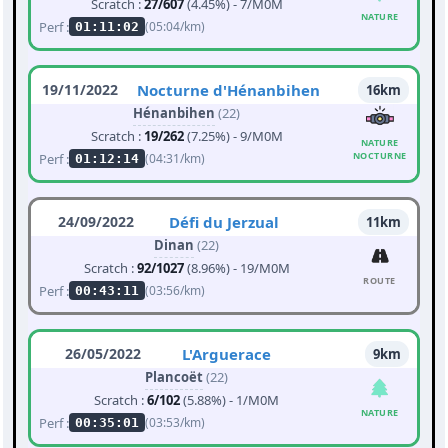
Scratch :
27/607
(4.45%) - 7/M0M
NATURE
Perf :
(05:04/km)
01:11:02
19/11/2022
Nocturne d'Hénanbihen
16km
Hénanbihen
(22)
Scratch :
19/262
(7.25%) - 9/M0M
NATURE
NOCTURNE
Perf :
(04:31/km)
01:12:14
24/09/2022
Défi du Jerzual
11km
Dinan
(22)
Scratch :
92/1027
(8.96%) - 19/M0M
ROUTE
Perf :
(03:56/km)
00:43:11
26/05/2022
L'Arguerace
9km
Plancoët
(22)
Scratch :
6/102
(5.88%) - 1/M0M
NATURE
Perf :
(03:53/km)
00:35:01