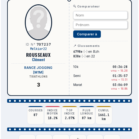
🔍 Comparateur
Comparer à
707237
ID N°
📍 Classements
Melkior22
6798e
(-)
en Bzh
ROUSSEAUX
838e
(-)
en 22
Clément
10k
00:36:28
RANCE JOGGING
vma ~ 18.26
[M1M]
Semi
01:35:57
TRIATHLONS
vma ~ 15.51
3
Marat
03:06:09
vma ~ 16.98
COURSES
INDICE
TOP
PLUS
CUMUL
MOYEN
INDICE
LONGUE
87
1661.1
18.2%
2.07%
87 km
km