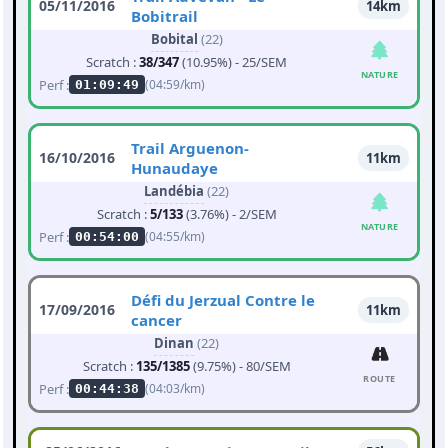
05/11/2016
14km
Bobitrail
Bobital
(22)
Scratch :
38/347
(10.95%) - 25/SEM
NATURE
Perf :
(04:59/km)
01:09:49
Trail Arguenon-
16/10/2016
11km
Hunaudaye
Landébia
(22)
Scratch :
5/133
(3.76%) - 2/SEM
NATURE
Perf :
(04:55/km)
00:54:00
Défi du Jerzual Contre le
17/09/2016
11km
cancer
Dinan
(22)
Scratch :
135/1385
(9.75%) - 80/SEM
ROUTE
Perf :
(04:03/km)
00:44:38