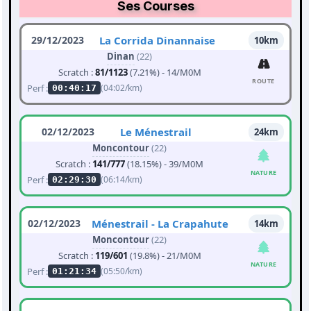
Ses Courses
29/12/2023
La Corrida Dinannaise
10km
Dinan
(22)
Scratch :
81/1123
(7.21%) - 14/M0M
ROUTE
Perf :
(04:02/km)
00:40:17
02/12/2023
Le Ménestrail
24km
Moncontour
(22)
Scratch :
141/777
(18.15%) - 39/M0M
NATURE
Perf :
(06:14/km)
02:29:30
02/12/2023
Ménestrail - La Crapahute
14km
Moncontour
(22)
Scratch :
119/601
(19.8%) - 21/M0M
NATURE
Perf :
(05:50/km)
01:21:34