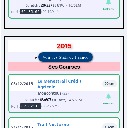
Scratch :
20/227
(8.81%) - 10/SEM
NATURE
Perf :
(05:19/km)
01:25:09
2015
Voir les Stats de l'année
Ses Courses
Le Ménestrail Crédit
05/12/2015
22km
Agricole
Moncontour
(22)
Scratch :
63/607
(10.38%) - 43/SEM
NATURE
Perf :
(05:47/km)
02:07:13
Trail Nocturne
21/11/2015
13km