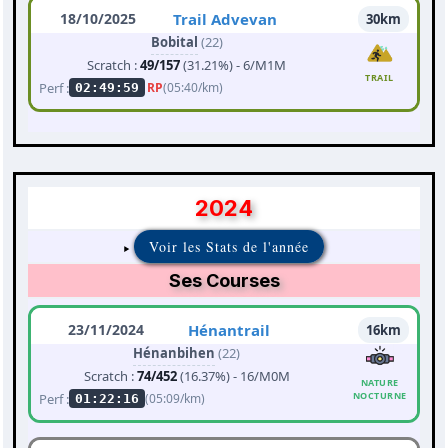
18/10/2025
Trail Advevan
30km
Bobital
(22)
Scratch :
49/157
(31.21%) - 6/M1M
TRAIL
Perf :
RP
(05:40/km)
02:49:59
2024
Voir les Stats de l'année
Ses Courses
23/11/2024
Hénantrail
16km
Hénanbihen
(22)
Scratch :
74/452
(16.37%) - 16/M0M
NATURE
NOCTURNE
Perf :
(05:09/km)
01:22:16