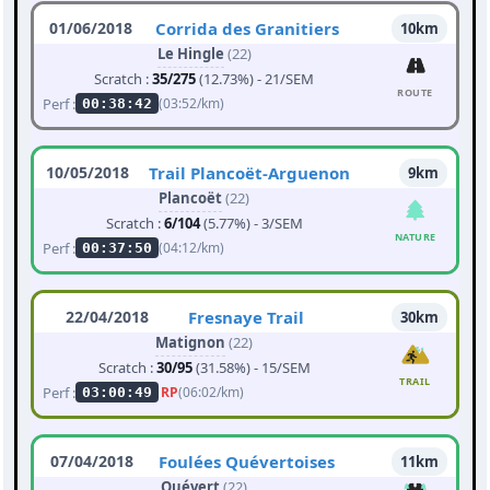
01/06/2018
Corrida des Granitiers
10km
Le Hingle
(22)
Scratch :
35/275
(12.73%) - 21/SEM
ROUTE
Perf :
(03:52/km)
00:38:42
10/05/2018
Trail Plancoët-Arguenon
9km
Plancoët
(22)
Scratch :
6/104
(5.77%) - 3/SEM
NATURE
Perf :
(04:12/km)
00:37:50
22/04/2018
Fresnaye Trail
30km
Matignon
(22)
Scratch :
30/95
(31.58%) - 15/SEM
TRAIL
Perf :
RP
(06:02/km)
03:00:49
07/04/2018
Foulées Quévertoises
11km
Quévert
(22)