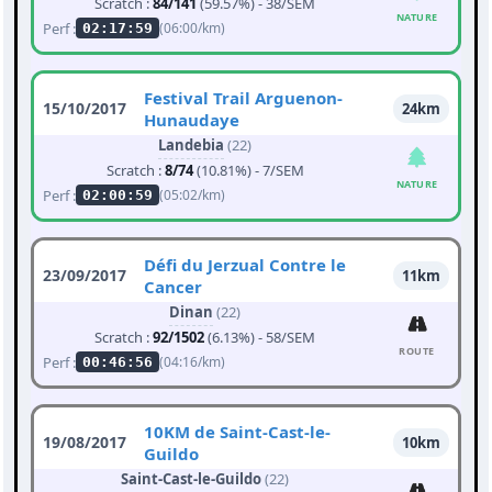
Scratch :
84/141
(59.57%) - 38/SEM
NATURE
Perf :
(06:00/km)
02:17:59
Festival Trail Arguenon-
15/10/2017
24km
Hunaudaye
Landebia
(22)
Scratch :
8/74
(10.81%) - 7/SEM
NATURE
Perf :
(05:02/km)
02:00:59
Défi du Jerzual Contre le
23/09/2017
11km
Cancer
Dinan
(22)
Scratch :
92/1502
(6.13%) - 58/SEM
ROUTE
Perf :
(04:16/km)
00:46:56
10KM de Saint-Cast-le-
19/08/2017
10km
Guildo
Saint-Cast-le-Guildo
(22)