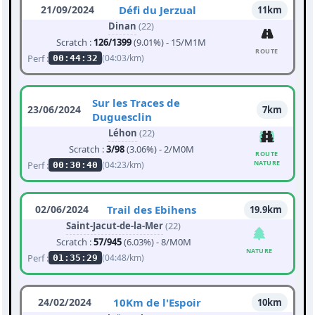
21/09/2024
Défi du Jerzual
11km
Dinan
(22)
Scratch :
126/1399
(9.01%) - 15/M1M
ROUTE
Perf :
(04:03/km)
00:44:32
Sur les Traces de
23/06/2024
7km
Duguesclin
Léhon
(22)
Scratch :
3/98
(3.06%) - 2/M0M
ROUTE
NATURE
Perf :
(04:23/km)
00:30:40
02/06/2024
Trail des Ebihens
19.9km
Saint-Jacut-de-la-Mer
(22)
Scratch :
57/945
(6.03%) - 8/M0M
NATURE
Perf :
(04:48/km)
01:35:29
24/02/2024
10Km de l'Espoir
10km