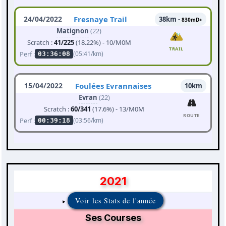
24/04/2022
Fresnaye Trail
38km -
830mD+
Matignon
(22)
Scratch :
41/225
(18.22%) - 10/M0M
TRAIL
Perf :
(05:41/km)
03:36:08
15/04/2022
Foulées Evrannaises
10km
Evran
(22)
Scratch :
60/341
(17.6%) - 13/M0M
ROUTE
Perf :
(03:56/km)
00:39:18
2021
Voir les Stats de l'année
Ses Courses