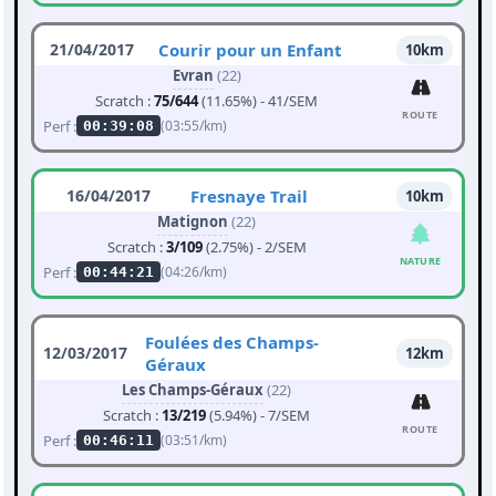
21/04/2017
Courir pour un Enfant
10km
Evran
(22)
Scratch :
75/644
(11.65%) - 41/SEM
ROUTE
Perf :
(03:55/km)
00:39:08
16/04/2017
Fresnaye Trail
10km
Matignon
(22)
Scratch :
3/109
(2.75%) - 2/SEM
NATURE
Perf :
(04:26/km)
00:44:21
Foulées des Champs-
12/03/2017
12km
Géraux
Les Champs-Géraux
(22)
Scratch :
13/219
(5.94%) - 7/SEM
ROUTE
Perf :
(03:51/km)
00:46:11