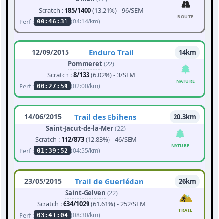
Scratch :
185/1400
(13.21%) - 96/SEM
ROUTE
Perf :
(04:14/km)
00:46:31
12/09/2015
Enduro Trail
14km
Pommeret
(22)
Scratch :
8/133
(6.02%) - 3/SEM
NATURE
Perf :
(02:00/km)
00:27:59
14/06/2015
Trail des Ebihens
20.3km
Saint-Jacut-de-la-Mer
(22)
Scratch :
112/873
(12.83%) - 46/SEM
NATURE
Perf :
(04:55/km)
01:39:52
23/05/2015
Trail de Guerlédan
26km
Saint-Gelven
(22)
Scratch :
634/1029
(61.61%) - 252/SEM
TRAIL
Perf :
(08:30/km)
03:41:04