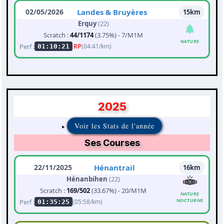
02/05/2026
Landes & Bruyères
15km
Erquy
(22)
Scratch :
44/1174
(3.75%) - 7/M1M
NATURE
Perf :
RP
(04:41/km)
01:10:21
2025
Voir les Stats de l'année
Ses Courses
22/11/2025
Hénantrail
16km
Hénanbihen
(22)
Scratch :
169/502
(33.67%) - 20/M1M
NATURE
NOCTURNE
Perf :
(05:58/km)
01:35:25