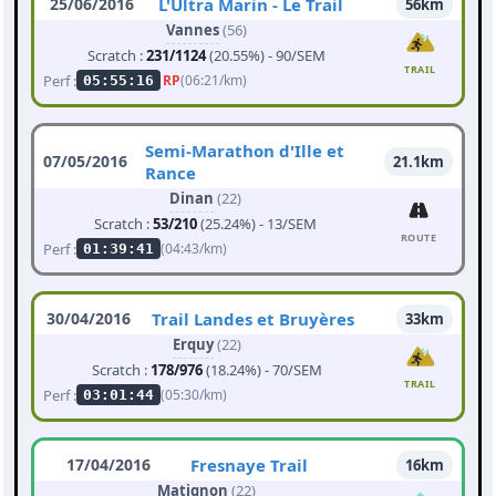
25/06/2016
L'Ultra Marin - Le Trail
56km
Vannes
(56)
Scratch :
231/1124
(20.55%) - 90/SEM
TRAIL
Perf :
RP
(06:21/km)
05:55:16
Semi-Marathon d'Ille et
07/05/2016
21.1km
Rance
Dinan
(22)
Scratch :
53/210
(25.24%) - 13/SEM
ROUTE
Perf :
(04:43/km)
01:39:41
30/04/2016
Trail Landes et Bruyères
33km
Erquy
(22)
Scratch :
178/976
(18.24%) - 70/SEM
TRAIL
Perf :
(05:30/km)
03:01:44
17/04/2016
Fresnaye Trail
16km
Matignon
(22)