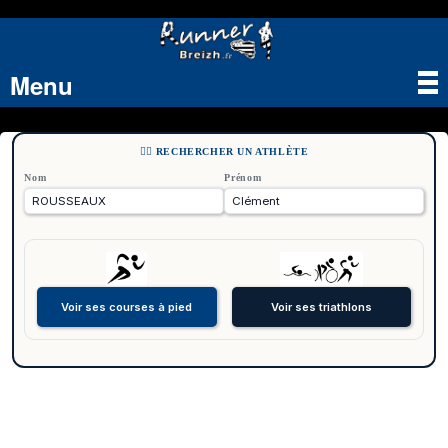
Menu
Tog
nav
🏃‍♂️ RECHERCHER UN ATHLÈTE
Nom
Prénom