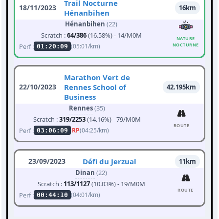
Trail Nocturne
18/11/2023
16km
Hénanbihen
Hénanbihen
(22)
Scratch :
64/386
(16.58%) - 14/M0M
NATURE
NOCTURNE
Perf :
(05:01/km)
01:20:09
Marathon Vert de
22/10/2023
Rennes School of
42.195km
Business
Rennes
(35)
Scratch :
319/2253
(14.16%) - 79/M0M
ROUTE
Perf :
RP
(04:25/km)
03:06:09
23/09/2023
Défi du Jerzual
11km
Dinan
(22)
Scratch :
113/1127
(10.03%) - 19/M0M
ROUTE
Perf :
(04:01/km)
00:44:10