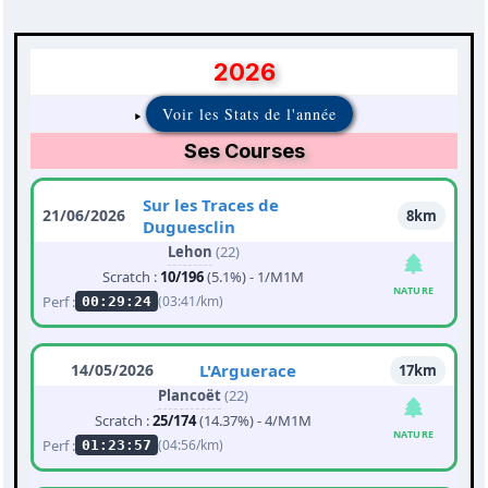
2026
Voir les Stats de l'année
Ses Courses
Sur les Traces de
21/06/2026
8km
Duguesclin
Lehon
(22)
Scratch :
10/196
(5.1%) - 1/M1M
NATURE
Perf :
(03:41/km)
00:29:24
14/05/2026
L'Arguerace
17km
Plancoët
(22)
Scratch :
25/174
(14.37%) - 4/M1M
NATURE
Perf :
(04:56/km)
01:23:57