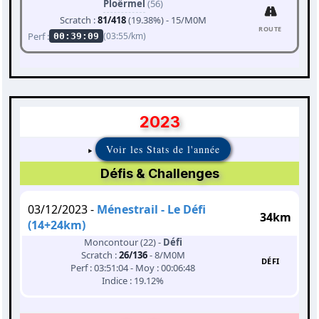
Ploërmel
(56)
Scratch :
81/418
(19.38%) - 15/M0M
ROUTE
Perf :
(03:55/km)
00:39:09
2023
Voir les Stats de l'année
Défis & Challenges
03/12/2023 -
Ménestrail - Le Défi
34km
(14+24km)
Moncontour (22) -
Défi
Scratch :
26/136
- 8/M0M
DÉFI
Perf : 03:51:04 - Moy : 00:06:48
Indice : 19.12%