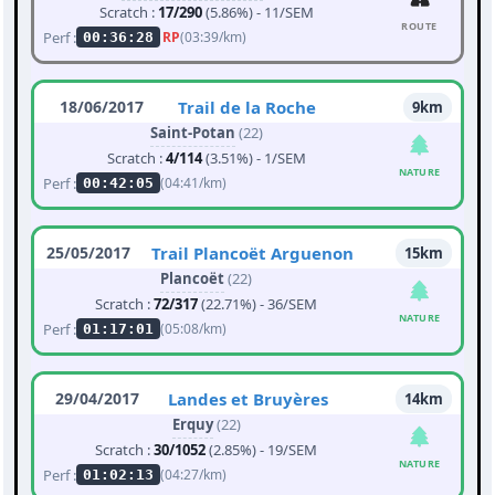
Scratch :
17/290
(5.86%) - 11/SEM
ROUTE
Perf :
RP
(03:39/km)
00:36:28
18/06/2017
Trail de la Roche
9km
Saint-Potan
(22)
Scratch :
4/114
(3.51%) - 1/SEM
NATURE
Perf :
(04:41/km)
00:42:05
25/05/2017
Trail Plancoët Arguenon
15km
Plancoët
(22)
Scratch :
72/317
(22.71%) - 36/SEM
NATURE
Perf :
(05:08/km)
01:17:01
29/04/2017
Landes et Bruyères
14km
Erquy
(22)
Scratch :
30/1052
(2.85%) - 19/SEM
NATURE
Perf :
(04:27/km)
01:02:13