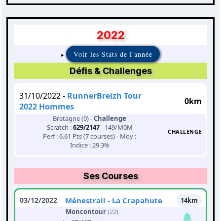
2022
Voir les Stats de l'année
Défis & Challenges
31/10/2022 -
RunnerBreizh Tour
0km
2022 Hommes
Bretagne (0) -
Challenge
Scratch :
629/2147
- 149/M0M
CHALLENGE
Perf : 6.61 Pts (7 courses) - Moy :
Indice : 29.3%
Ses Courses
03/12/2022
Ménestrail - La Crapahute
14km
Moncontour
(22)