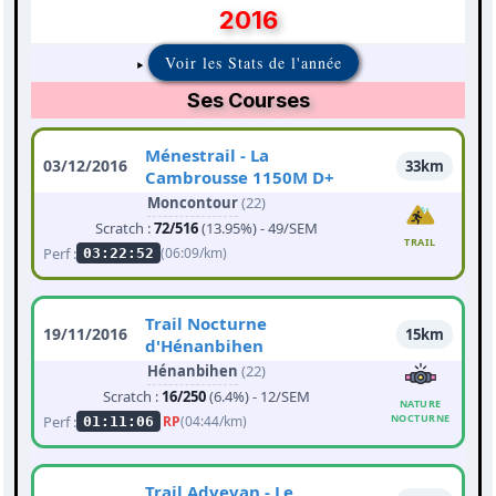
2016
Voir les Stats de l'année
Ses Courses
Ménestrail - La
03/12/2016
33km
Cambrousse 1150M D+
Moncontour
(22)
Scratch :
72/516
(13.95%) - 49/SEM
TRAIL
Perf :
(06:09/km)
03:22:52
Trail Nocturne
19/11/2016
15km
d'Hénanbihen
Hénanbihen
(22)
Scratch :
16/250
(6.4%) - 12/SEM
NATURE
NOCTURNE
Perf :
RP
(04:44/km)
01:11:06
Trail Advevan - Le