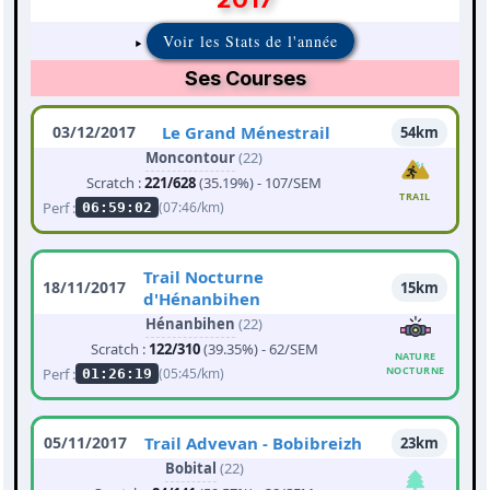
Voir les Stats de l'année
Ses Courses
03/12/2017
Le Grand Ménestrail
54km
Moncontour
(22)
Scratch :
221/628
(35.19%) - 107/SEM
TRAIL
Perf :
(07:46/km)
06:59:02
Trail Nocturne
18/11/2017
15km
d'Hénanbihen
Hénanbihen
(22)
Scratch :
122/310
(39.35%) - 62/SEM
NATURE
NOCTURNE
Perf :
(05:45/km)
01:26:19
05/11/2017
Trail Advevan - Bobibreizh
23km
Bobital
(22)