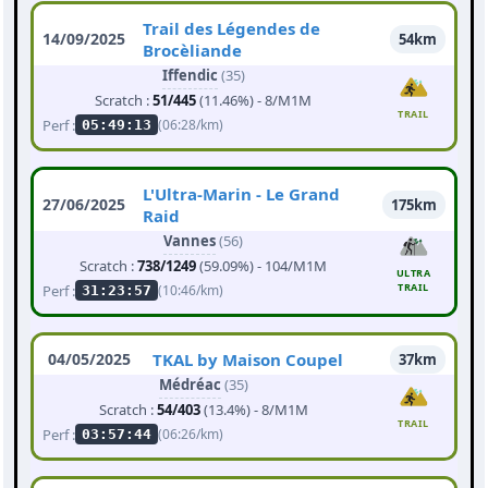
Trail des Légendes de
14/09/2025
54km
Brocèliande
Iffendic
(35)
Scratch :
51/445
(11.46%) - 8/M1M
TRAIL
Perf :
(06:28/km)
05:49:13
L'Ultra-Marin - Le Grand
27/06/2025
175km
Raid
Vannes
(56)
Scratch :
738/1249
(59.09%) - 104/M1M
ULTRA
TRAIL
Perf :
(10:46/km)
31:23:57
04/05/2025
TKAL by Maison Coupel
37km
Médréac
(35)
Scratch :
54/403
(13.4%) - 8/M1M
TRAIL
Perf :
(06:26/km)
03:57:44