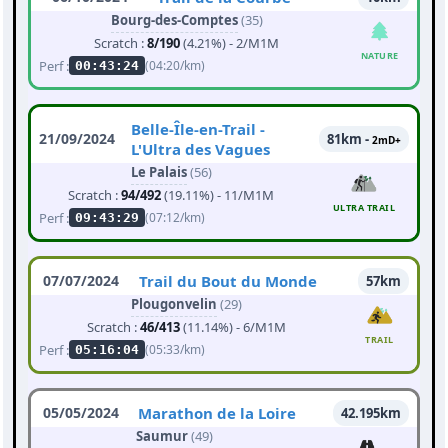
Bourg-des-Comptes
(35)
Scratch :
8/190
(4.21%) - 2/M1M
NATURE
Perf :
(04:20/km)
00:43:24
Belle-Île-en-Trail -
21/09/2024
81km -
2mD+
L'Ultra des Vagues
Le Palais
(56)
Scratch :
94/492
(19.11%) - 11/M1M
ULTRA TRAIL
Perf :
(07:12/km)
09:43:29
07/07/2024
Trail du Bout du Monde
57km
Plougonvelin
(29)
Scratch :
46/413
(11.14%) - 6/M1M
TRAIL
Perf :
(05:33/km)
05:16:04
05/05/2024
Marathon de la Loire
42.195km
Saumur
(49)