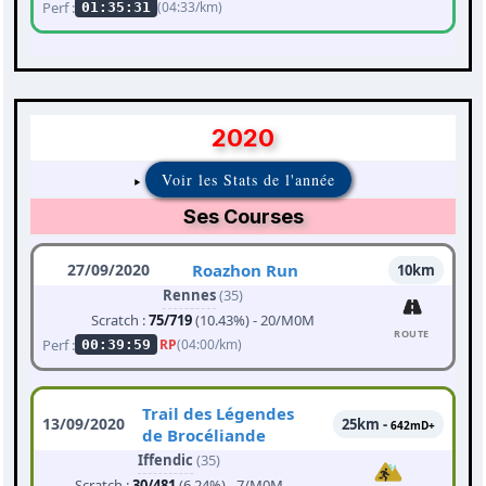
Perf :
(04:33/km)
01:35:31
2020
Voir les Stats de l'année
Ses Courses
27/09/2020
Roazhon Run
10km
Rennes
(35)
Scratch :
75/719
(10.43%) - 20/M0M
ROUTE
Perf :
RP
(04:00/km)
00:39:59
Trail des Légendes
13/09/2020
25km -
642mD+
de Brocéliande
Iffendic
(35)
Scratch :
30/481
(6.24%) - 7/M0M