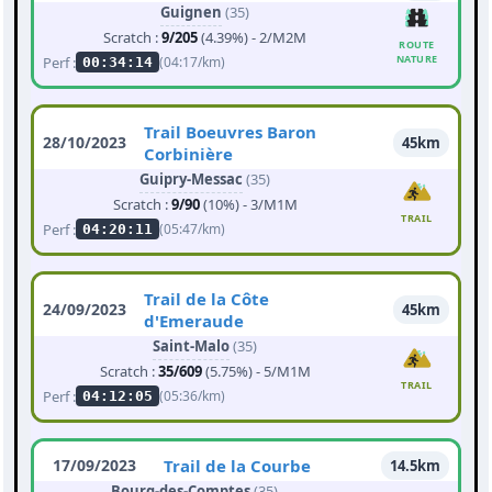
Guignen
(35)
Scratch :
9/205
(4.39%) - 2/M2M
ROUTE
NATURE
Perf :
(04:17/km)
00:34:14
Trail Boeuvres Baron
28/10/2023
45km
Corbinière
Guipry-Messac
(35)
Scratch :
9/90
(10%) - 3/M1M
TRAIL
Perf :
(05:47/km)
04:20:11
Trail de la Côte
24/09/2023
45km
d'Emeraude
Saint-Malo
(35)
Scratch :
35/609
(5.75%) - 5/M1M
TRAIL
Perf :
(05:36/km)
04:12:05
17/09/2023
Trail de la Courbe
14.5km
Bourg-des-Comptes
(35)