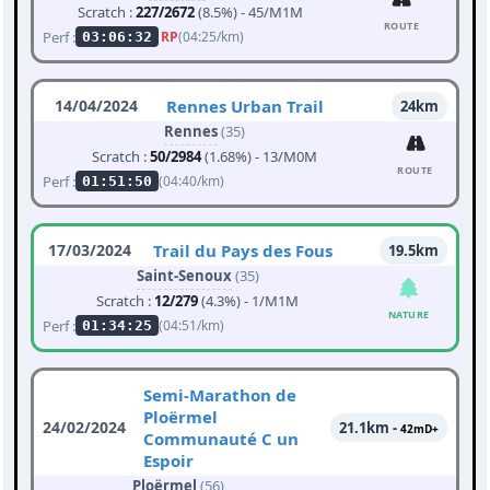
Scratch :
227/2672
(8.5%) - 45/M1M
ROUTE
Perf :
RP
(04:25/km)
03:06:32
14/04/2024
Rennes Urban Trail
24km
Rennes
(35)
Scratch :
50/2984
(1.68%) - 13/M0M
ROUTE
Perf :
(04:40/km)
01:51:50
17/03/2024
Trail du Pays des Fous
19.5km
Saint-Senoux
(35)
Scratch :
12/279
(4.3%) - 1/M1M
NATURE
Perf :
(04:51/km)
01:34:25
Semi-Marathon de
Ploërmel
24/02/2024
21.1km -
42mD+
Communauté C un
Espoir
Ploërmel
(56)