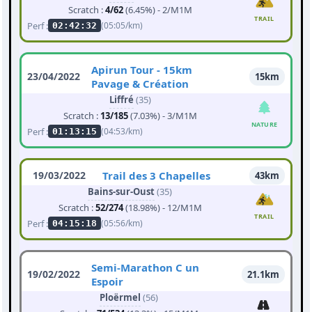
Scratch :
4/62
(6.45%) - 2/M1M
TRAIL
Perf :
(05:05/km)
02:42:32
Apirun Tour - 15km
23/04/2022
15km
Pavage & Création
Liffré
(35)
Scratch :
13/185
(7.03%) - 3/M1M
NATURE
Perf :
(04:53/km)
01:13:15
19/03/2022
Trail des 3 Chapelles
43km
Bains-sur-Oust
(35)
Scratch :
52/274
(18.98%) - 12/M1M
TRAIL
Perf :
(05:56/km)
04:15:18
Semi-Marathon C un
19/02/2022
21.1km
Espoir
Ploërmel
(56)