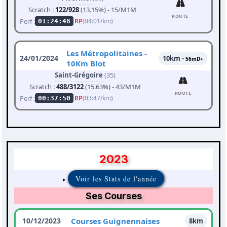
Scratch :
122/928
(13.15%) - 15/M1M
ROUTE
Perf :
RP
(04:01/km)
01:24:48
Les Métropolitaines -
24/01/2024
10km -
56mD+
10Km Blot
Saint-Grégoire
(35)
Scratch :
488/3122
(15.63%) - 43/M1M
ROUTE
Perf :
RP
(03:47/km)
00:37:50
2023
Voir les Stats de l'année
Ses Courses
10/12/2023
Courses Guignennaises
8km