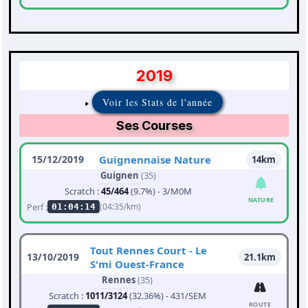
2019
Voir les Stats de l'année
Ses Courses
15/12/2019
Guignennaise Nature
14km
Guignen
(35)
Scratch :
45/464
(9.7%) - 3/M0M
NATURE
Perf :
(04:35/km)
01:04:14
Tout Rennes Court - Le
13/10/2019
21.1km
S'mi Ouest-France
Rennes
(35)
Scratch :
1011/3124
(32.36%) - 431/SEM
ROUTE