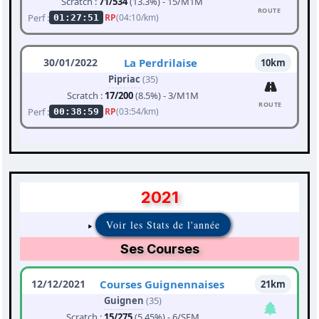
Scratch :
71/534
(13.3%) - 15/M1M
ROUTE
Perf :
RP
(04:10/km)
01:27:51
30/01/2022
La Perdrilaise
10km
Pipriac
(35)
Scratch :
17/200
(8.5%) - 3/M1M
ROUTE
Perf :
RP
(03:54/km)
00:38:59
2021
Voir les Stats de l'année
Ses Courses
12/12/2021
Courses Guignennaises
21km
Guignen
(35)
Scratch :
15/275
(5.45%) - 6/SEM