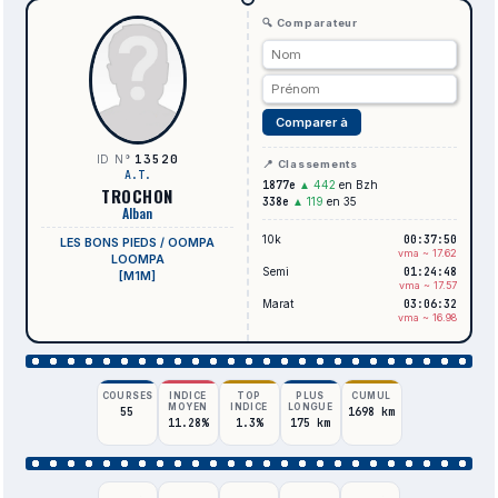
🔍 Comparateur
Comparer à
13520
ID N°
📍 Classements
A.T.
1877e
▲ 442
en Bzh
TROCHON
338e
▲ 119
en 35
Alban
10k
00:37:50
LES BONS PIEDS / OOMPA
vma ~ 17.62
LOOMPA
Semi
01:24:48
[M1M]
vma ~ 17.57
Marat
03:06:32
vma ~ 16.98
COURSES
INDICE
TOP
PLUS
CUMUL
MOYEN
INDICE
LONGUE
55
1698 km
11.28%
1.3%
175 km