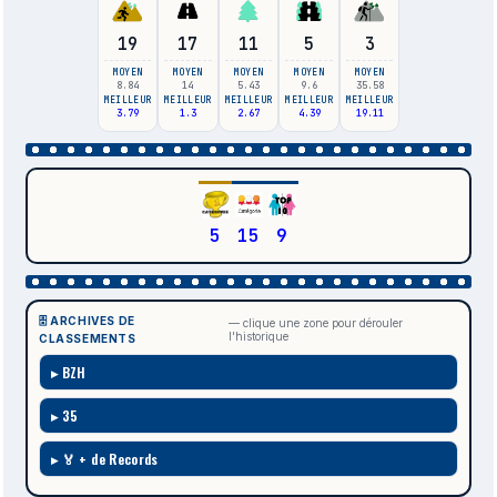
19
17
11
5
3
MOYEN
MOYEN
MOYEN
MOYEN
MOYEN
8.84
14
5.43
9.6
35.58
MEILLEUR
MEILLEUR
MEILLEUR
MEILLEUR
MEILLEUR
3.79
1.3
2.67
4.39
19.11
5
15
9
🗄️ ARCHIVES DE
— clique une zone pour dérouler
l'historique
CLASSEMENTS
BZH
35
🏅 + de Records