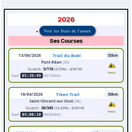
2026
Voir les Stats de l'année
Ses Courses
13/06/2026
Trail du Boël
55km
Pont-Réan
(35)
Scratch :
5/110
(4.55%) - 4/M1M
TRAIL
Perf :
(06:10/km)
05:38:49
18/04/2026
Tiken Trail
50km
Saint-Vincent-sur-Oust
(56)
Scratch :
36/345
(10.43%) - 6/M1M
TRAIL
Perf :
(06:00/km)
05:00:10