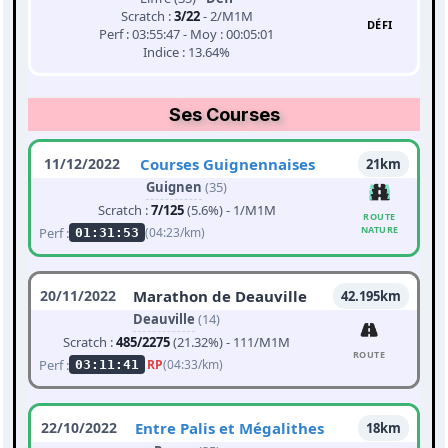
Scratch :
3/22
- 2/M1M
DÉFI
Perf : 03:55:47 - Moy : 00:05:01
Indice : 13.64%
Ses Courses
11/12/2022
Courses Guignennaises
21km
Guignen
(35)
Scratch :
7/125
(5.6%) - 1/M1M
ROUTE
NATURE
Perf :
(04:23/km)
01:31:53
20/11/2022
Marathon de Deauville
42.195km
Deauville
(14)
Scratch :
485/2275
(21.32%) - 111/M1M
ROUTE
Perf :
RP
(04:33/km)
03:11:41
22/10/2022
Entre Palis et Mégalithes
18km