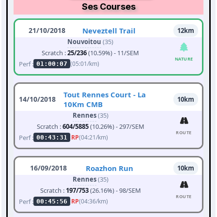
Ses Courses
21/10/2018
Neveztell Trail
12km
Nouvoitou
(35)
Scratch :
25/236
(10.59%) - 11/SEM
NATURE
Perf :
(05:01/km)
01:00:07
Tout Rennes Court - La
14/10/2018
10km
10Km CMB
Rennes
(35)
Scratch :
604/5885
(10.26%) - 297/SEM
ROUTE
Perf :
RP
(04:21/km)
00:43:31
16/09/2018
Roazhon Run
10km
Rennes
(35)
Scratch :
197/753
(26.16%) - 98/SEM
ROUTE
Perf :
RP
(04:36/km)
00:45:56