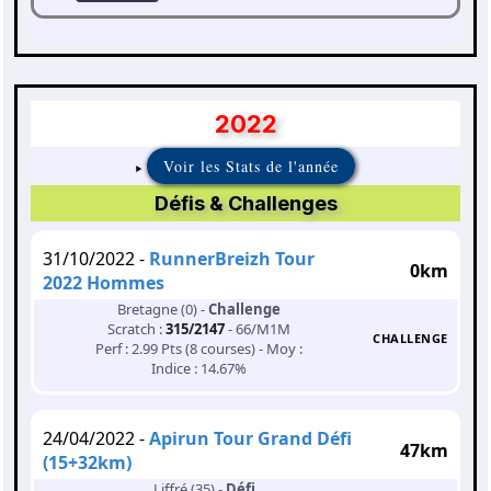
2022
Voir les Stats de l'année
Défis & Challenges
31/10/2022 -
RunnerBreizh Tour
0km
2022 Hommes
Bretagne (0) -
Challenge
Scratch :
315/2147
- 66/M1M
CHALLENGE
Perf : 2.99 Pts (8 courses) - Moy :
Indice : 14.67%
24/04/2022 -
Apirun Tour Grand Défi
47km
(15+32km)
Liffré (35) -
Défi