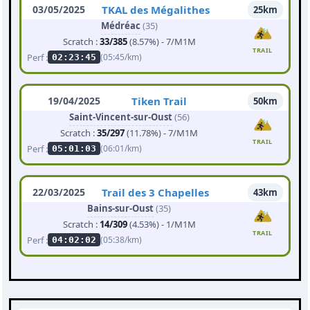
03/05/2025
TKAL des Mégalithes
25km
Médréac
(35)
Scratch :
33/385
(8.57%) - 7/M1M
TRAIL
Perf :
(05:45/km)
02:23:45
19/04/2025
Tiken Trail
50km
Saint-Vincent-sur-Oust
(56)
Scratch :
35/297
(11.78%) - 7/M1M
TRAIL
Perf :
(06:01/km)
05:01:03
22/03/2025
Trail des 3 Chapelles
43km
Bains-sur-Oust
(35)
Scratch :
14/309
(4.53%) - 1/M1M
TRAIL
Perf :
(05:38/km)
04:02:02