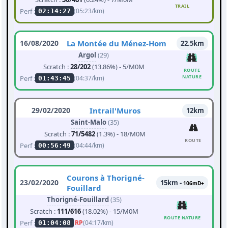
TRAIL
Perf :
(05:23/km)
02:14:27
16/08/2020
La Montée du Ménez-Hom
22.5km
Argol
(29)
Scratch :
28/202
(13.86%) - 5/M0M
ROUTE
NATURE
Perf :
(04:37/km)
01:43:45
29/02/2020
Intrail'Muros
12km
Saint-Malo
(35)
Scratch :
71/5482
(1.3%) - 18/M0M
ROUTE
Perf :
(04:44/km)
00:56:49
Courons à Thorigné-
23/02/2020
15km -
106mD+
Fouillard
Thorigné-Fouillard
(35)
Scratch :
111/616
(18.02%) - 15/M0M
ROUTE NATURE
Perf :
RP
(04:17/km)
01:04:08