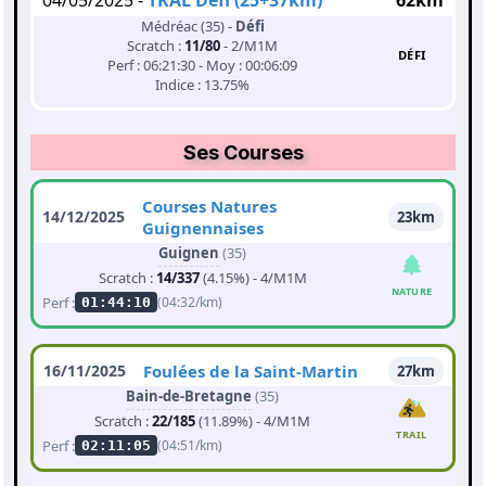
04/05/2025 -
TKAL Défi (25+37km)
62km
Médréac (35) -
Défi
Scratch :
11/80
- 2/M1M
DÉFI
Perf : 06:21:30 - Moy : 00:06:09
Indice : 13.75%
Ses Courses
Courses Natures
14/12/2025
23km
Guignennaises
Guignen
(35)
Scratch :
14/337
(4.15%) - 4/M1M
NATURE
Perf :
(04:32/km)
01:44:10
16/11/2025
Foulées de la Saint-Martin
27km
Bain-de-Bretagne
(35)
Scratch :
22/185
(11.89%) - 4/M1M
TRAIL
Perf :
(04:51/km)
02:11:05