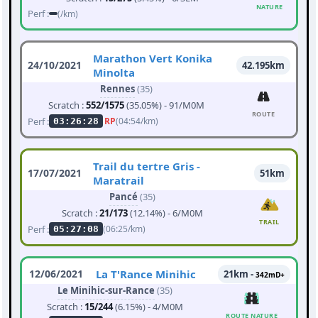
NATURE
Perf :
(/km)
Marathon Vert Konika
24/10/2021
42.195km
Minolta
Rennes
(35)
Scratch :
552/1575
(35.05%) - 91/M0M
ROUTE
Perf :
RP
(04:54/km)
03:26:28
Trail du tertre Gris -
17/07/2021
51km
Maratrail
Pancé
(35)
Scratch :
21/173
(12.14%) - 6/M0M
TRAIL
Perf :
(06:25/km)
05:27:08
12/06/2021
La T'Rance Minihic
21km -
342mD+
Le Minihic-sur-Rance
(35)
Scratch :
15/244
(6.15%) - 4/M0M
ROUTE NATURE