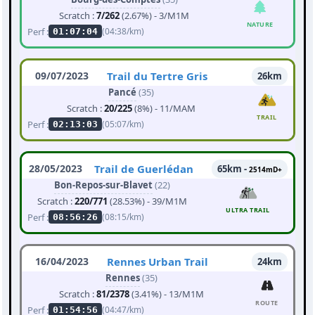
Scratch :
7/262
(2.67%) - 3/M1M
NATURE
Perf :
(04:38/km)
01:07:04
09/07/2023
Trail du Tertre Gris
26km
Pancé
(35)
Scratch :
20/225
(8%) - 11/MAM
TRAIL
Perf :
(05:07/km)
02:13:03
28/05/2023
Trail de Guerlédan
65km -
2514mD+
Bon-Repos-sur-Blavet
(22)
Scratch :
220/771
(28.53%) - 39/M1M
ULTRA TRAIL
Perf :
(08:15/km)
08:56:26
16/04/2023
Rennes Urban Trail
24km
Rennes
(35)
Scratch :
81/2378
(3.41%) - 13/M1M
ROUTE
Perf :
(04:47/km)
01:54:56