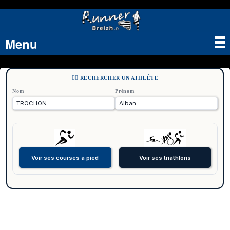
Menu
Tog
nav
🏃‍♂️ RECHERCHER UN ATHLÈTE
Nom
Prénom