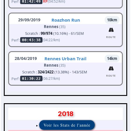
Perf :
RP
(04:52/km)
01:42:49
29/09/2019
Roazhon Run
10km
Rennes
(35)
Scratch :
99/974
(10.16%) - 61/SEM
ROUTE
Perf :
(04:22/km)
00:43:38
28/04/2019
Rennes Urban Trail
14km
Rennes
(35)
Scratch :
324/2422
(13.38%) - 143/SEM
ROUTE
Perf :
(06:27/km)
01:30:22
2018
Voir les Stats de l'année