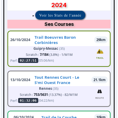
2024
Voir les Stats de l'année
Ses Courses
Trail Boeuvres Baron
26/10/2024
29km
Corbinières
Guipry-Messac
(35)
Scratch :
7/184
(3.8%) - 1/M1M
TRAIL
Perf :
(05:06/km)
02:27:51
Tout Rennes Court - Le
13/10/2024
21.1km
S'mi Ouest France
Rennes
(35)
Scratch :
753/5631
(13.37%) - 82/M1M
ROUTE
Perf :
(04:22/km)
01:32:06
06/10/2024
Trail de la Courbe
10km