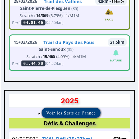
28/03/2026
Trail des Vallées
42km -
546mD+
Saint-Pierre-de-Plesguen
(35)
Scratch :
14/369
(3.79%) - 1/M1M
TRAIL
Perf :
(05:45/km)
04:01:46
15/03/2026
Trail du Pays des Fous
21.5km
Saint-Senoux
(35)
Scratch :
19/465
(4.09%) - 4/M1M
NATURE
Perf :
(04:52/km)
01:44:28
2025
Voir les Stats de l'année
Défis & Challenges