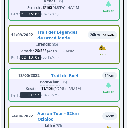
Renac
(35)
Scratch :
8/165
(4.85%) - 4/V1M
NATURE
Perf :
(04:37/km)
01:23:04
Trail des Légendes
11/09/2022
26km -
621mD+
de Brocéliande
Iffendic
(35)
Scratch :
26/522
(4.98%) - 2/M1M
TRAIL
Perf :
(05:19/km)
02:18:07
12/06/2022
Trail du Boël
14km
Pont-Réan
(35)
Scratch :
11/405
(2.72%) - 3/M1M
NATURE
Perf :
(04:25/km)
01:01:54
Apirun Tour - 32km
24/04/2022
32km
Ozlaloc
Liffré
(35)