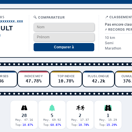
📍 CLASSEMEN
705
🔍 COMPARATEUR
@xxxxxxx.xxx
Pas encore clas
ULT
⚡ RECORDS PE
n
10 km
Semi
Comparer à
Marathon
URSES
INDICE MOY
TOP INDICE
PLUS LONGUE
CUMUL
36
47.78%
10.78%
42.2k
376
28
5
2
1
Moy. 47.16
Moy. 69.92
Moy. 17.37
Moy. 15.29
Top:
10.87%
Top:
60.87%
Top:
10.78%
Top:
15.29%