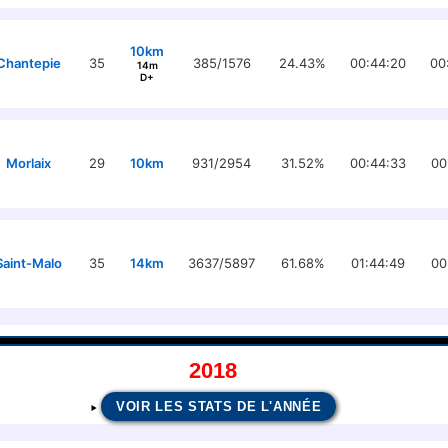
10km
Chantepie
35
385/1576
24.43%
00:44:20
00
14m
D+
Morlaix
29
10km
931/2954
31.52%
00:44:33
00
Saint-Malo
35
14km
3637/5897
61.68%
01:44:49
00
2018
VOIR LES STATS DE L'ANNÉE