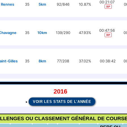
00:21:07
Rennes
35
5km
92/846
10.87%
0
RP
00:47:56
Chavagne
35
10km
139/290
47.93%
0
RP
aint-Gilles
35
8km
77/208
37.02%
00:38:42
0
2016
VOIR LES STATS DE L'ANNÉE
ALLENGES OU CLASSEMENT GÉNÉRAL DE COURSE