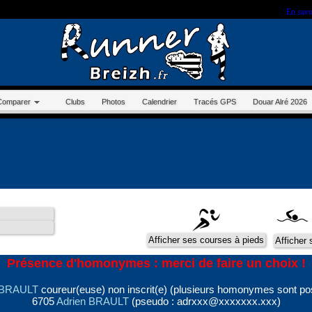
r sur ce site, vous nous autorisez à déposer un cookie à des fins de mesure d'audience.
En savo
Comparer
Clubs
Photos
Calendrier
Tracés GPS
Douar Alré 2026
Présence d'homonymes : merci de faire un choix !
 BRAULT
coureur(euse) non inscrit(e) (plusieurs homonymes sont po
6705
Adrien BRAULT
(pseudo : adrxxx@xxxxxxx.xxx)