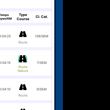
Type
Temps
Cl. Cat.
oyen/KM
Course
0:04:25
139/SEM
Route
0:04:15
7/SEM
Route
Nature
0:04:10
9/SEM
Route