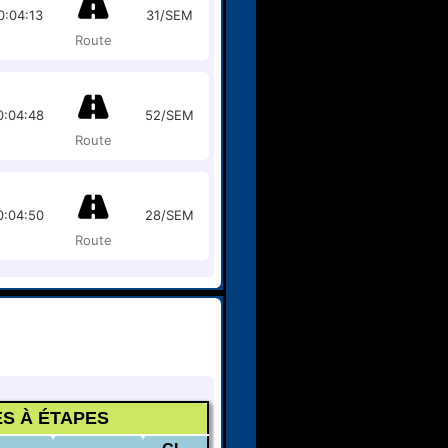
0:04:13
31/SEM
Route
0:04:48
52/SEM
Route
0:04:50
28/SEM
Route
S À ÉTAPES