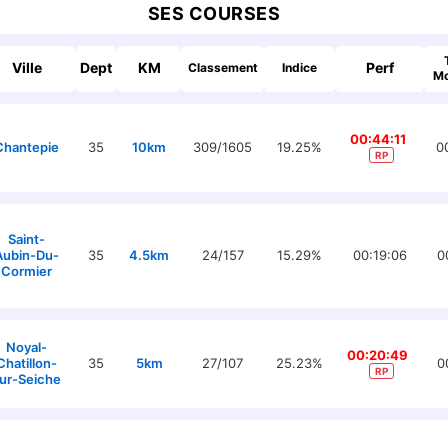
SES COURSES
Ville
Dept
KM
Perf
Classement
Indice
M
00:44:11
Chantepie
35
10km
309/1605
19.25%
0
RP
Saint-
Aubin-Du-
35
4.5km
24/157
15.29%
00:19:06
0
Cormier
Noyal-
00:20:49
Chatillon-
35
5km
27/107
25.23%
0
RP
ur-Seiche