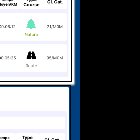
Cl. Cat.
oyen/KM
Course
00:06:12
21/M0M
Nature
00:05:25
95/M0M
Route
Type
emps
Cl. Cat.