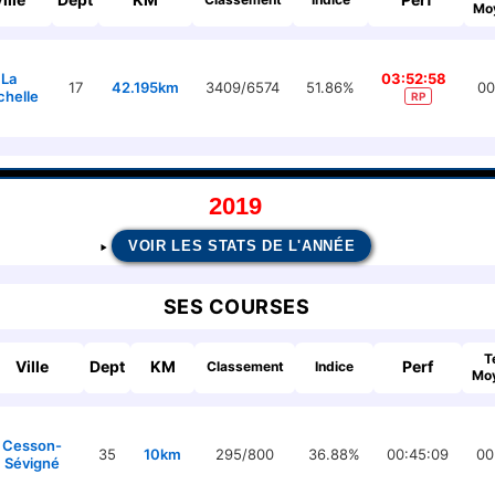
Mo
La
03:52:58
17
42.195km
3409/6574
51.86%
00
chelle
RP
2019
VOIR LES STATS DE L'ANNÉE
SES COURSES
T
Ville
Dept
KM
Perf
Classement
Indice
Mo
Cesson-
35
10km
295/800
36.88%
00:45:09
00
Sévigné