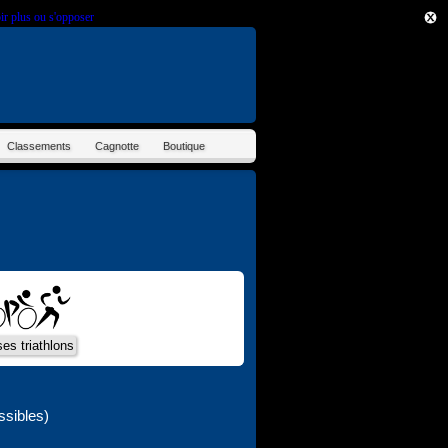
ir plus ou s'opposer
.
Classements
Cagnotte
Boutique
ssibles)