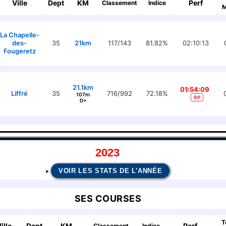
Ville
Dept
KM
Perf
Classement
Indice
M
La Chapelle-
des-
35
21km
117/143
81.82%
02:10:13
Fougeretz
21.1km
01:54:09
Liffré
35
716/992
72.18%
107m
RP
D+
2023
VOIR LES STATS DE L'ANNÉE
SES COURSES
T
ille
Dept
KM
Perf
Classement
Indice