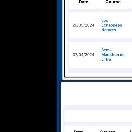
Date
Course
Les
26/05/2024
Echappées
Natures
Semi-
07/04/2024
Marathon de
Liffré
Date
Course
V