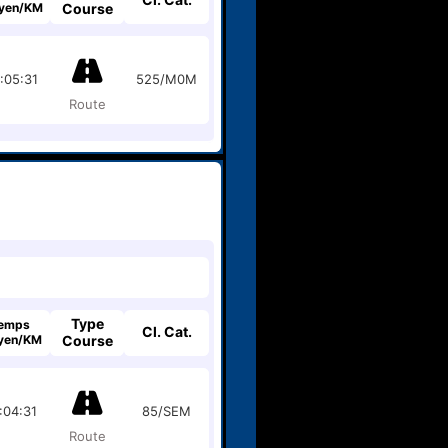
yen/KM
Course
:05:31
525/M0M
Route
Type
emps
Cl. Cat.
yen/KM
Course
:04:31
85/SEM
Route