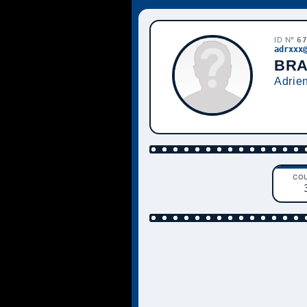
ID N°
6
adrxxx
BRA
Adrie
CO