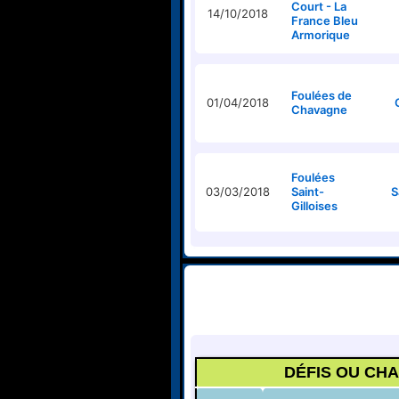
Court - La
14/10/2018
France Bleu
Armorique
Foulées de
01/04/2018
Chavagne
Foulées
03/03/2018
Saint-
S
Gilloises
DÉFIS OU CH