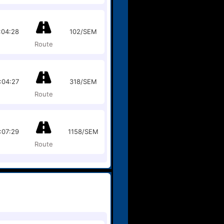
:04:28
102/SEM
Route
:04:27
318/SEM
Route
:07:29
1158/SEM
Route