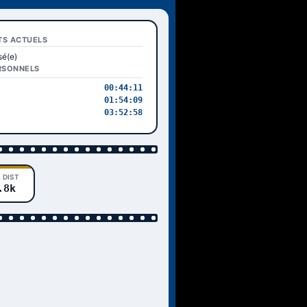
TS ACTUELS
sé(e)
RSONNELS
00:44:11
01:54:09
03:52:58
 DIST
.8k