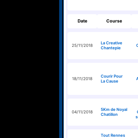
Date
Course
La Creative
25/11/2018
Chantepie
Courir Pour
18/11/2018
La Cause
5Km de Noyal
04/11/2018
Chatillon
s
Tout Rennes