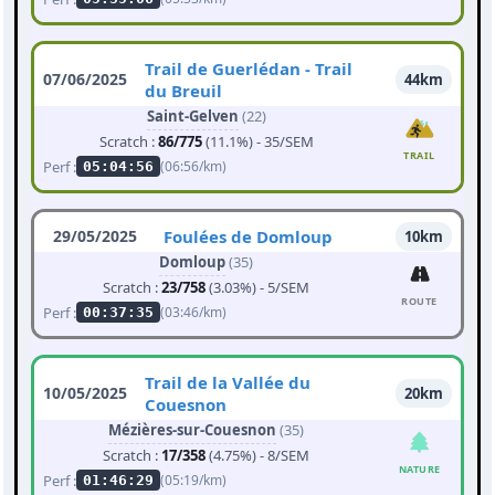
Trail de Guerlédan - Trail
07/06/2025
44km
du Breuil
Saint-Gelven
(22)
Scratch :
86/775
(11.1%) - 35/SEM
TRAIL
Perf :
(06:56/km)
05:04:56
29/05/2025
Foulées de Domloup
10km
Domloup
(35)
Scratch :
23/758
(3.03%) - 5/SEM
ROUTE
Perf :
(03:46/km)
00:37:35
Trail de la Vallée du
10/05/2025
20km
Couesnon
Mézières-sur-Couesnon
(35)
Scratch :
17/358
(4.75%) - 8/SEM
NATURE
Perf :
(05:19/km)
01:46:29