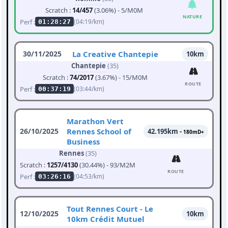
Scratch :
14/457
(3.06%) - 5/M0M
NATURE
Perf :
(04:19/km)
01:28:27
30/11/2025
La Creative Chantepie
10km
Chantepie
(35)
Scratch :
74/2017
(3.67%) - 15/M0M
ROUTE
Perf :
(03:44/km)
00:37:19
Marathon Vert
26/10/2025
Rennes School of
42.195km -
180mD+
Business
Rennes
(35)
Scratch :
1257/4130
(30.44%) - 93/M2M
ROUTE
Perf :
(04:53/km)
03:26:16
Tout Rennes Court - Le
12/10/2025
10km
10km Crédit Mutuel