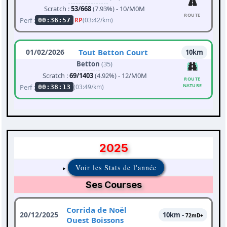
Scratch :
53/668
(7.93%) - 10/M0M
ROUTE
Perf :
RP
(03:42/km)
00:36:57
01/02/2026
Tout Betton Court
10km
Betton
(35)
Scratch :
69/1403
(4.92%) - 12/M0M
ROUTE
NATURE
Perf :
(03:49/km)
00:38:13
2025
Voir les Stats de l'année
Ses Courses
Corrida de Noël
20/12/2025
10km -
72mD+
Ouest Boissons