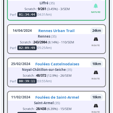
Liffré
(35)
Scratch :
9/261
(3.45%) - 3/SEM
NATURE
Perf :
(04:31/km)
01:34:44
14/04/2024
Rennes Urban Trail
24km
Rennes
(35)
Scratch :
243/2984
(8.14%) - 110/SEM
ROUTE
Perf :
(05:25/km)
02:09:49
25/02/2024
Foulées Castelnodaises
10km
Noyal-Châtillon-sur-Seiche
(35)
Scratch :
48/372
(12.9%) - 26/SEM
ROUTE
Perf :
(03:55/km)
00:39:11
11/02/2024
Foulées de Saint-Armel
10km
Saint-Armel
(35)
Scratch :
28/438
(6.39%) - 15/SEM
ROUTE