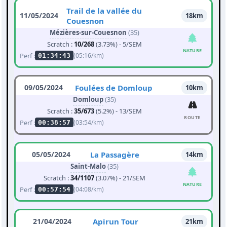
Trail de la vallée du
11/05/2024
18km
Couesnon
Mézières-sur-Couesnon
(35)
Scratch :
10/268
(3.73%) - 5/SEM
NATURE
Perf :
(05:16/km)
01:34:43
09/05/2024
Foulées de Domloup
10km
Domloup
(35)
Scratch :
35/673
(5.2%) - 13/SEM
ROUTE
Perf :
(03:54/km)
00:38:57
05/05/2024
La Passagère
14km
Saint-Malo
(35)
Scratch :
34/1107
(3.07%) - 21/SEM
NATURE
Perf :
(04:08/km)
00:57:54
21/04/2024
Apirun Tour
21km