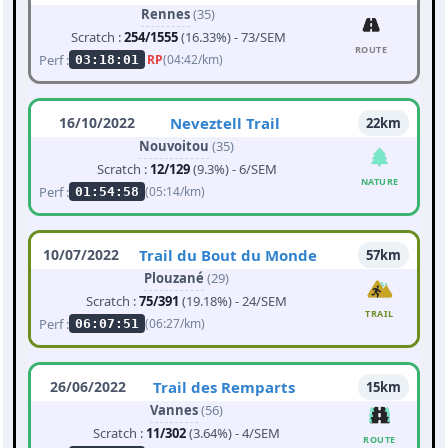
Rennes
(35)
Scratch :
254/1555
(16.33%) - 73/SEM
ROUTE
Perf :
RP
(04:42/km)
03:18:01
16/10/2022
Neveztell Trail
22km
Nouvoitou
(35)
Scratch :
12/129
(9.3%) - 6/SEM
NATURE
Perf :
(05:14/km)
01:54:58
10/07/2022
Trail du Bout du Monde
57km
Plouzané
(29)
Scratch :
75/391
(19.18%) - 24/SEM
TRAIL
Perf :
(06:27/km)
06:07:51
26/06/2022
Trail des Remparts
15km
Vannes
(56)
Scratch :
11/302
(3.64%) - 4/SEM
ROUTE