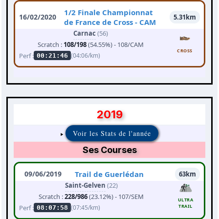
1/2 Finale Championnat
16/02/2020
5.31km
de France de Cross - CAM
Carnac
(56)
Scratch :
108/198
(54.55%) - 108/CAM
CROSS
Perf :
(04:06/km)
00:21:46
2019
Voir les Stats de l'année
Ses Courses
09/06/2019
Trail de Guerlédan
63km
Saint-Gelven
(22)
Scratch :
228/986
(23.12%) - 107/SEM
ULTRA
TRAIL
Perf :
(07:45/km)
08:07:58