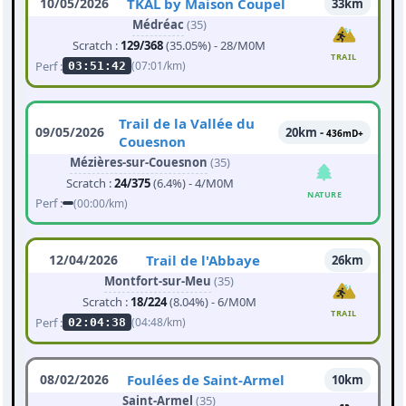
10/05/2026
TKAL by Maison Coupel
33km
Médréac
(35)
Scratch :
129/368
(35.05%) - 28/M0M
TRAIL
Perf :
(07:01/km)
03:51:42
Trail de la Vallée du
09/05/2026
20km -
436mD+
Couesnon
Mézières-sur-Couesnon
(35)
Scratch :
24/375
(6.4%) - 4/M0M
NATURE
Perf :
(00:00/km)
12/04/2026
Trail de l'Abbaye
26km
Montfort-sur-Meu
(35)
Scratch :
18/224
(8.04%) - 6/M0M
TRAIL
Perf :
(04:48/km)
02:04:38
08/02/2026
Foulées de Saint-Armel
10km
Saint-Armel
(35)