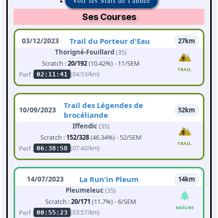
Voir les Stats de l'année
Ses Courses
03/12/2023
Trail du Porteur d'Eau
27km
Thorigné-Fouillard
(35)
Scratch :
20/192
(10.42%) - 11/SEM
TRAIL
Perf :
(04:53/km)
02:11:41
Trail des Légendes de
10/09/2023
52km
brocéliande
Iffendic
(35)
Scratch :
152/328
(46.34%) - 52/SEM
TRAIL
Perf :
(07:40/km)
06:38:58
14/07/2023
La Run'in Pleum
14km
Pleumeleuc
(35)
Scratch :
20/171
(11.7%) - 6/SEM
NATURE
Perf :
(03:57/km)
00:55:23