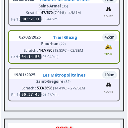
Saint-Armel
(35)
Scratch :
47/670
(7.01%) - 4/M1M
ROUTE
Perf :
(03:44/km)
00:37:21
02/02/2025
Trail Glazig
42km
Plourhan
(22)
Scratch :
147/780
(18.85%) - 62/SEM
TRAIL
Perf :
(06:04/km)
04:14:56
19/01/2025
Les Métropolitaines
10km
Saint-Grégoire
(35)
Scratch :
533/3698
(14.41%) - 279/SEM
ROUTE
Perf :
(03:47/km)
00:37:45