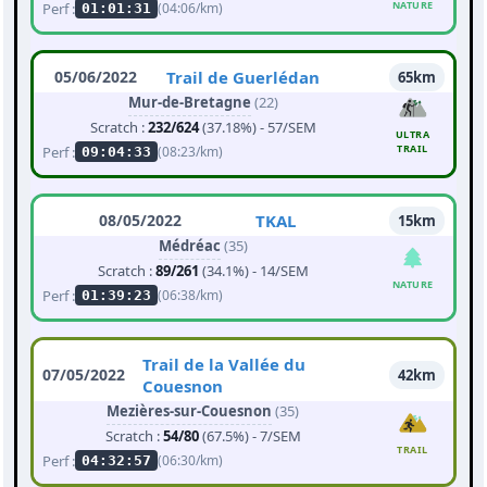
NATURE
Perf :
(04:06/km)
01:01:31
05/06/2022
Trail de Guerlédan
65km
Mur-de-Bretagne
(22)
Scratch :
232/624
(37.18%) - 57/SEM
ULTRA
TRAIL
Perf :
(08:23/km)
09:04:33
08/05/2022
TKAL
15km
Médréac
(35)
Scratch :
89/261
(34.1%) - 14/SEM
NATURE
Perf :
(06:38/km)
01:39:23
Trail de la Vallée du
07/05/2022
42km
Couesnon
Mezières-sur-Couesnon
(35)
Scratch :
54/80
(67.5%) - 7/SEM
TRAIL
Perf :
(06:30/km)
04:32:57