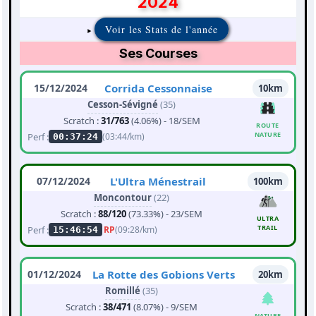
2024
Voir les Stats de l'année
Ses Courses
15/12/2024
Corrida Cessonnaise
10km
Cesson-Sévigné
(35)
Scratch :
31/763
(4.06%) - 18/SEM
ROUTE
NATURE
Perf :
(03:44/km)
00:37:24
07/12/2024
L'Ultra Ménestrail
100km
Moncontour
(22)
Scratch :
88/120
(73.33%) - 23/SEM
ULTRA
TRAIL
Perf :
RP
(09:28/km)
15:46:54
01/12/2024
La Rotte des Gobions Verts
20km
Romillé
(35)
Scratch :
38/471
(8.07%) - 9/SEM
NATURE