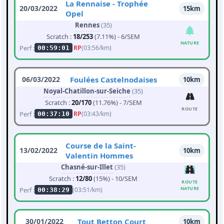
La Rennaise - Trophée
20/03/2022
15km
Opel
Rennes
(35)
Scratch :
18/253
(7.11%) - 6/SEM
NATURE
Perf :
RP
(03:56/km)
00:59:01
06/03/2022
Foulées Castelnodaises
10km
Noyal-Chatillon-sur-Seiche
(35)
Scratch :
20/170
(11.76%) - 7/SEM
ROUTE
Perf :
RP
(03:43/km)
00:37:10
Course de la Saint-
13/02/2022
10km
Valentin Hommes
Chasné-sur-Illet
(35)
Scratch :
12/80
(15%) - 10/SEM
ROUTE
NATURE
Perf :
(03:51/km)
00:38:29
30/01/2022
Tout Betton Court
10km