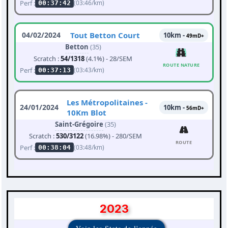
Perf :
(03:46/km)
00:37:42
04/02/2024
Tout Betton Court
10km -
49mD+
Betton
(35)
Scratch :
54/1318
(4.1%) - 28/SEM
ROUTE NATURE
Perf :
(03:43/km)
00:37:13
Les Métropolitaines -
24/01/2024
10km -
56mD+
10Km Blot
Saint-Grégoire
(35)
Scratch :
530/3122
(16.98%) - 280/SEM
ROUTE
Perf :
(03:48/km)
00:38:04
2023