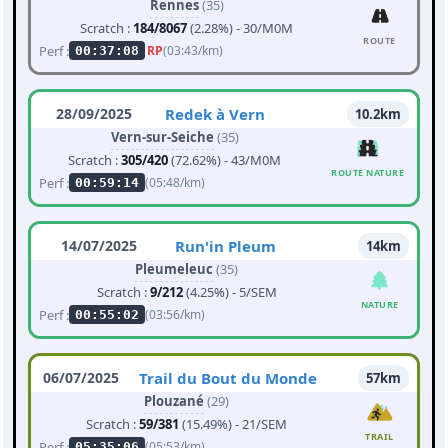
Rennes
(35)
Scratch :
184/8067
(2.28%) - 30/M0M
ROUTE
Perf :
RP
(03:43/km)
00:37:08
28/09/2025
Redek à Vern
10.2km
Vern-sur-Seiche
(35)
Scratch :
305/420
(72.62%) - 43/M0M
ROUTE NATURE
Perf :
(05:48/km)
00:59:14
14/07/2025
Run'in Pleum
14km
Pleumeleuc
(35)
Scratch :
9/212
(4.25%) - 5/SEM
NATURE
Perf :
(03:56/km)
00:55:02
06/07/2025
Trail du Bout du Monde
57km
Plouzané
(29)
Scratch :
59/381
(15.49%) - 21/SEM
TRAIL
Perf :
(05:53/km)
05:35:06