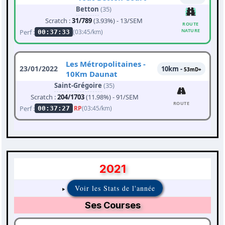
Betton
(35)
Scratch :
31/789
(3.93%) - 13/SEM
ROUTE
NATURE
Perf :
(03:45/km)
00:37:33
Les Métropolitaines -
23/01/2022
10km -
53mD+
10Km Daunat
Saint-Grégoire
(35)
Scratch :
204/1703
(11.98%) - 91/SEM
ROUTE
Perf :
RP
(03:45/km)
00:37:27
2021
Voir les Stats de l'année
Ses Courses