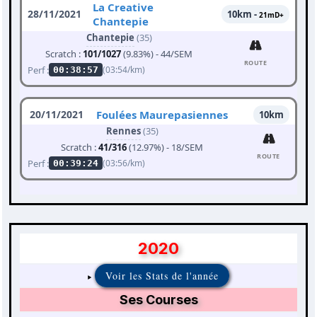
La Creative
28/11/2021
10km -
21mD+
Chantepie
Chantepie
(35)
Scratch :
101/1027
(9.83%) - 44/SEM
ROUTE
Perf :
(03:54/km)
00:38:57
20/11/2021
Foulées Maurepasiennes
10km
Rennes
(35)
Scratch :
41/316
(12.97%) - 18/SEM
ROUTE
Perf :
(03:56/km)
00:39:24
2020
Voir les Stats de l'année
Ses Courses