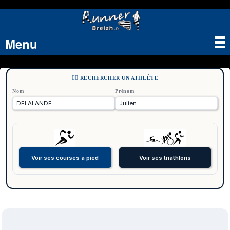
Menu
Tog
nav
🏃‍♂️ RECHERCHER UN ATHLÈTE
Nom
Prénom