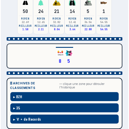
50
24
21
14
5
1
MOYEN
MOYEN
MOYEN
MOYEN
MOYEN
MOYEN
22.69
12.65
32.82
12.41
36.56
54.55
MEILLEUR
MEILLEUR
MEILLEUR
MEILLEUR
MEILLEUR
MEILLEUR
1.58
2.11
8.04
3.64
22.88
54.55
8
5
🗄️ ARCHIVES DE
— clique une zone pour dérouler
l'historique
CLASSEMENTS
BZH
35
🏅 + de Records