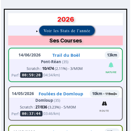
2026
Voir les Stats de l'année
Ses Courses
14/06/2026
Trail du Boël
13km
Pont-Réan
(35)
Scratch :
10/474
(2.11%) - 3/M0M
NATURE
Perf :
(04:34/km)
00:59:20
14/05/2026
Foulées de Domloup
10km -
119mD+
Domloup
(35)
Scratch :
27/836
(3.23%) - 5/M0M
ROUTE
Perf :
(03:46/km)
00:37:44