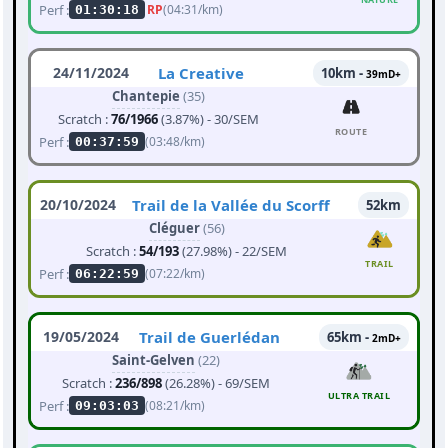
Perf :
RP
(04:31/km)
01:30:18
24/11/2024
La Creative
10km -
39mD+
Chantepie
(35)
Scratch :
76/1966
(3.87%) - 30/SEM
ROUTE
Perf :
(03:48/km)
00:37:59
20/10/2024
Trail de la Vallée du Scorff
52km
Cléguer
(56)
Scratch :
54/193
(27.98%) - 22/SEM
TRAIL
Perf :
(07:22/km)
06:22:59
19/05/2024
Trail de Guerlédan
65km -
2mD+
Saint-Gelven
(22)
Scratch :
236/898
(26.28%) - 69/SEM
ULTRA TRAIL
Perf :
(08:21/km)
09:03:03