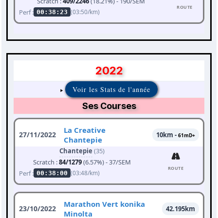
Scratch :
409/2246
(18.21%) - 190/SEM
ROUTE
Perf :
(03:50/km)
00:38:23
2022
Voir les Stats de l'année
Ses Courses
La Creative
27/11/2022
10km -
61mD+
Chantepie
Chantepie
(35)
Scratch :
84/1279
(6.57%) - 37/SEM
ROUTE
Perf :
(03:48/km)
00:38:00
Marathon Vert konika
23/10/2022
42.195km
Minolta