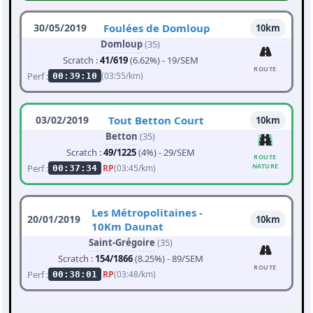
30/05/2019
Foulées de Domloup
10km
Domloup
(35)
Scratch :
41/619
(6.62%) - 19/SEM
ROUTE
Perf :
(03:55/km)
00:39:10
03/02/2019
Tout Betton Court
10km
Betton
(35)
Scratch :
49/1225
(4%) - 29/SEM
ROUTE
NATURE
Perf :
RP
(03:45/km)
00:37:34
Les Métropolitaines -
20/01/2019
10km
10Km Daunat
Saint-Grégoire
(35)
Scratch :
154/1866
(8.25%) - 89/SEM
ROUTE
Perf :
RP
(03:48/km)
00:38:01