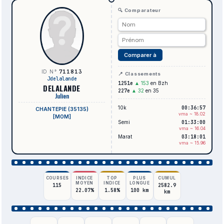
🔍 Comparateur
Comparer à
711813
ID N°
📍 Classements
Jdelalande
1251e
▲ 153
en Bzh
DELALANDE
227e
▲ 32
en 35
Julien
10k
00:36:57
CHANTEPIE (35135)
vma ~ 18.02
[M0M]
Semi
01:33:00
vma ~ 16.04
Marat
03:18:01
vma ~ 15.96
COURSES
INDICE
TOP
PLUS
CUMUL
MOYEN
INDICE
LONGUE
115
2582.9
22.07%
1.58%
100 km
km