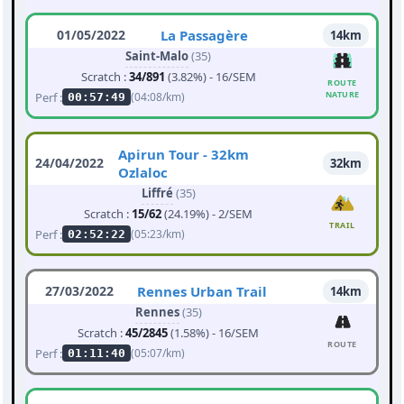
01/05/2022
La Passagère
14km
Saint-Malo
(35)
Scratch :
34/891
(3.82%) - 16/SEM
ROUTE
NATURE
Perf :
(04:08/km)
00:57:49
Apirun Tour - 32km
24/04/2022
32km
Ozlaloc
Liffré
(35)
Scratch :
15/62
(24.19%) - 2/SEM
TRAIL
Perf :
(05:23/km)
02:52:22
27/03/2022
Rennes Urban Trail
14km
Rennes
(35)
Scratch :
45/2845
(1.58%) - 16/SEM
ROUTE
Perf :
(05:07/km)
01:11:40