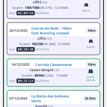
Liffré
(35)
Scratch :
1365/1584
(86.17%) - 121/M0M
ROUTE
Perf :
(06:29/km)
01:04:54
Course de Noël - 10km
20/12/2025
10km
Fast Running Conseil
Liffré
(35)
Scratch :
192/236
(81.36%) - 21/M0M
ROUTE
Perf :
(03:57/km)
00:39:30
14/12/2025
Corrida Cessonnaise
10km
Cesson-Sévigné
(35)
Scratch :
49/943
(5.2%) - 11/M0M
ROUTE
NATURE
Perf :
(03:43/km)
00:37:13
La Rotte des Gobions
07/12/2025
20.5km
Verts
Romillé
(35)