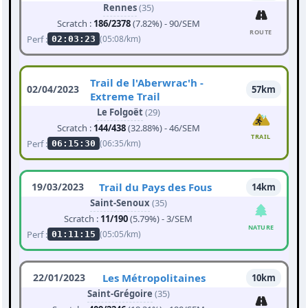
Rennes
(35)
Scratch :
186/2378
(7.82%) - 90/SEM
ROUTE
Perf :
(05:08/km)
02:03:23
Trail de l'Aberwrac'h -
02/04/2023
57km
Extreme Trail
Le Folgoët
(29)
Scratch :
144/438
(32.88%) - 46/SEM
TRAIL
Perf :
(06:35/km)
06:15:30
19/03/2023
Trail du Pays des Fous
14km
Saint-Senoux
(35)
Scratch :
11/190
(5.79%) - 3/SEM
NATURE
Perf :
(05:05/km)
01:11:15
22/01/2023
Les Métropolitaines
10km
Saint-Grégoire
(35)