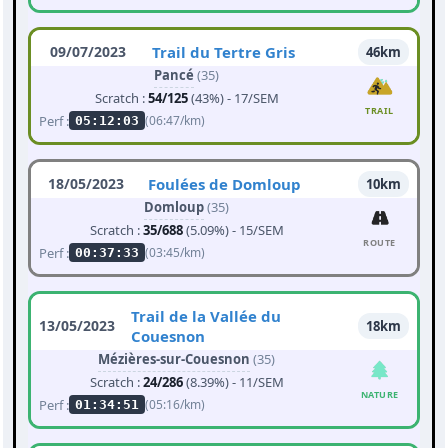
09/07/2023
Trail du Tertre Gris
46km
Pancé
(35)
Scratch :
54/125
(43%) - 17/SEM
TRAIL
Perf :
(06:47/km)
05:12:03
18/05/2023
Foulées de Domloup
10km
Domloup
(35)
Scratch :
35/688
(5.09%) - 15/SEM
ROUTE
Perf :
(03:45/km)
00:37:33
Trail de la Vallée du
13/05/2023
18km
Couesnon
Mézières-sur-Couesnon
(35)
Scratch :
24/286
(8.39%) - 11/SEM
NATURE
Perf :
(05:16/km)
01:34:51