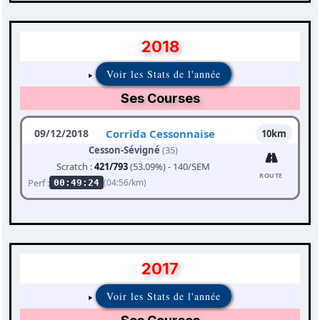
2018
Voir les Stats de l'année
Ses Courses
09/12/2018
Corrida Cessonnaise
10km
Cesson-Sévigné
(35)
Scratch :
421/793
(53.09%) - 140/SEM
ROUTE
Perf :
(04:56/km)
00:49:24
2017
Voir les Stats de l'année