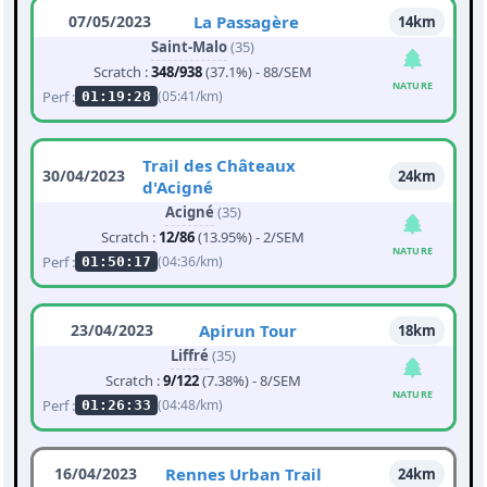
07/05/2023
La Passagère
14km
Saint-Malo
(35)
Scratch :
348/938
(37.1%) - 88/SEM
NATURE
Perf :
(05:41/km)
01:19:28
Trail des Châteaux
30/04/2023
24km
d'Acigné
Acigné
(35)
Scratch :
12/86
(13.95%) - 2/SEM
NATURE
Perf :
(04:36/km)
01:50:17
23/04/2023
Apirun Tour
18km
Liffré
(35)
Scratch :
9/122
(7.38%) - 8/SEM
NATURE
Perf :
(04:48/km)
01:26:33
16/04/2023
Rennes Urban Trail
24km