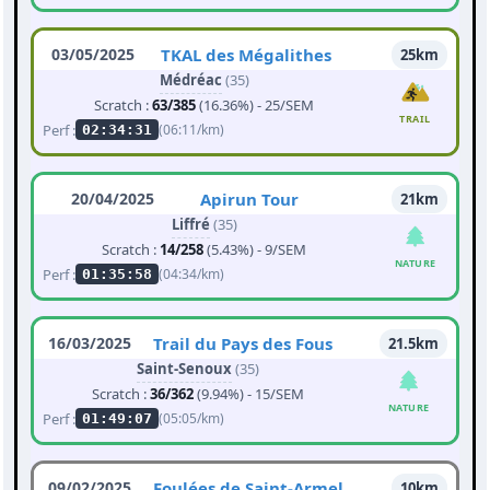
03/05/2025
TKAL des Mégalithes
25km
Médréac
(35)
Scratch :
63/385
(16.36%) - 25/SEM
TRAIL
Perf :
(06:11/km)
02:34:31
20/04/2025
Apirun Tour
21km
Liffré
(35)
Scratch :
14/258
(5.43%) - 9/SEM
NATURE
Perf :
(04:34/km)
01:35:58
16/03/2025
Trail du Pays des Fous
21.5km
Saint-Senoux
(35)
Scratch :
36/362
(9.94%) - 15/SEM
NATURE
Perf :
(05:05/km)
01:49:07
09/02/2025
Foulées de Saint-Armel
10km