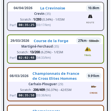
04/04/2026
La Crevinoise
10.8km
Crevin
(35)
Scratch :
1/293
(0.34%) - 1/ESM
ROUTE
Perf :
(03:17/km)
00:35:25
29/03/2026
Course de la Forge
27km -
550mD+
Martigné-Ferchaud
(35)
Scratch :
13/208
(6.25%) - 1/ESM
TRAIL
Perf :
(04:33/km)
02:02:48
Championnats de France
08/03/2026
9.91km
de Cross Elites Hommes
Carhaix-Plouguer
(29)
Scratch :
206/409
(50.37%) - 42/ESM
CROSS
Perf :
(03:38/km)
00:35:58