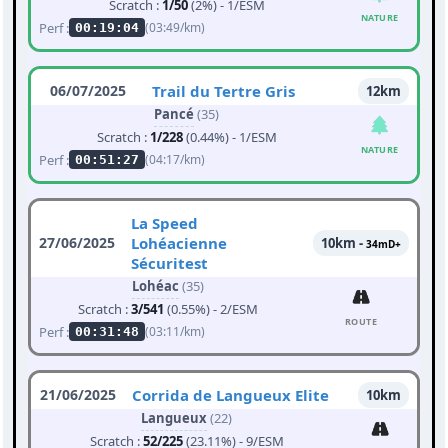
Scratch :
1/50
(2%) - 1/ESM
NATURE
Perf :
(03:49/km)
00:19:04
06/07/2025
Trail du Tertre Gris
12km
Pancé
(35)
Scratch :
1/228
(0.44%) - 1/ESM
NATURE
Perf :
(04:17/km)
00:51:27
La Speed
27/06/2025
Lohéacienne
10km -
34mD+
Sécuritest
Lohéac
(35)
Scratch :
3/541
(0.55%) - 2/ESM
ROUTE
Perf :
(03:11/km)
00:31:48
21/06/2025
Corrida de Langueux Elite
10km
Langueux
(22)
Scratch :
52/225
(23.11%) - 9/ESM