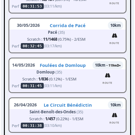
ROUTE
Perf :
(03:11/km)
00:31:53
30/05/2026
Corrida de Pacé
10km
Pacé
(35)
Scratch :
11/1468
(0.75%) - 2/ESM
ROUTE
Perf :
(03:17/km)
00:32:45
14/05/2026
Foulées de Domloup
10km -
119mD+
Domloup
(35)
Scratch :
1/836
(0.12%) - 1/ESM
ROUTE
Perf :
(03:11/km)
00:31:45
26/04/2026
Le Circuit Bénédictin
10km
Saint-Benoît-des-Ondes
(35)
Scratch :
1/457
(0.22%) - 1/ESM
ROUTE
Perf :
(03:10/km)
00:31:38