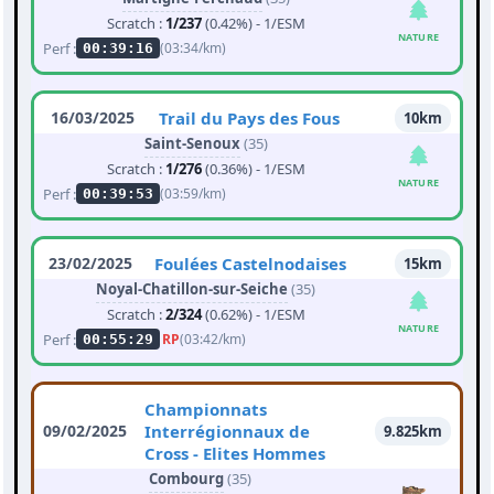
Scratch :
1/237
(0.42%) - 1/ESM
NATURE
Perf :
(03:34/km)
00:39:16
16/03/2025
Trail du Pays des Fous
10km
Saint-Senoux
(35)
Scratch :
1/276
(0.36%) - 1/ESM
NATURE
Perf :
(03:59/km)
00:39:53
23/02/2025
Foulées Castelnodaises
15km
Noyal-Chatillon-sur-Seiche
(35)
Scratch :
2/324
(0.62%) - 1/ESM
NATURE
Perf :
RP
(03:42/km)
00:55:29
Championnats
09/02/2025
Interrégionnaux de
9.825km
Cross - Elites Hommes
Combourg
(35)