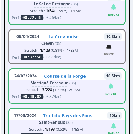
Le Sel-de-Bretagne
(35)
Scratch :
1/54
(1.85%) - 1/ESM
NATURE
Perf :
(03:26/km)
00:22:18
06/04/2024
La Crevinoise
10.8km
Crevin
(35)
Scratch :
1/123
(0.81%) - 1/ESM
ROUTE
Perf :
(03:31/km)
00:37:58
24/03/2024
Course de la Forge
10.5km
Martigné-Ferchaud
(35)
Scratch :
3/228
(1.32%) - 2/ESM
NATURE
Perf :
(03:37/km)
00:38:02
17/03/2024
Trail du Pays des Fous
10km
Saint-Senoux
(35)
Scratch :
1/193
(0.52%) - 1/ESM
NATURE