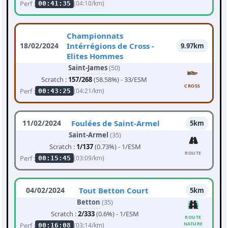
Perf :
(04:10/km)
00:41:35
Championnats
18/02/2024
Intérrégions de Cross -
9.97km
Elites Hommes
Saint-James
(50)
Scratch :
157/268
(58.58%) - 33/ESM
CROSS
Perf :
(04:21/km)
00:43:25
11/02/2024
Foulées de Saint-Armel
5km
Saint-Armel
(35)
Scratch :
1/137
(0.73%) - 1/ESM
ROUTE
Perf :
(03:09/km)
00:15:45
04/02/2024
Tout Betton Court
5km
Betton
(35)
Scratch :
2/333
(0.6%) - 1/ESM
ROUTE
NATURE
Perf :
(03:14/km)
00:16:08