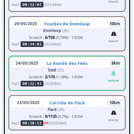
ROUTE
Perf :
(03:13/km)
00:32:07
29/05/2025
Foulées de Domloup
10km
Domloup
(35)
Scratch :
6/758
(0.79%) - 1/ESM
ROUTE
Perf :
(03:24/km)
00:34:03
24/05/2025
La Ronde des Fées
8km
Essé
(35)
Scratch :
2/170
(1.18%) - 1/ESM
NATURE
Perf :
(04:05/km)
00:32:43
23/05/2025
Corrida de Pacé
10km
Pacé
(35)
Scratch :
8/1135
(0.7%) - 1/ESM
ROUTE
Perf :
RP
(03:05/km)
00:30:53