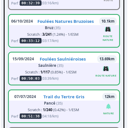
ROUTE
Perf :
(03:16/km)
00:32:39
06/10/2024
Foulées Natures Bruzoises
10.1km
Bruz
(35)
Scratch :
3/241
(1.24%) - 1/ESM
ROUTE
NATURE
Perf :
(03:17/km)
00:33:12
15/09/2024
Foulées Saulniéroises
13.69km
Saulnière
(35)
Scratch :
1/117
(0.85%) - 1/ESM
ROUTE NATURE
Perf :
(03:39/km)
00:50:03
07/07/2024
Trail du Tertre Gris
12km
Pancé
(35)
Scratch :
1/240
(0.42%) - 1/ESM
NATURE
Perf :
(04:18/km)
00:51:38