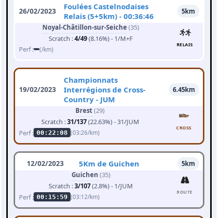
Foulées Castelnodaises
26/02/2023
5km
Relais (5+5km) - 00:36:46
Noyal-Châtillon-sur-Seiche
(35)
Scratch :
4/49
(8.16%) - 1/M+F
RELAIS
Perf :
(/km)
Championnats
19/02/2023
Interrégions de Cross-
6.45km
Country - JUM
Brest
(29)
Scratch :
31/137
(22.63%) - 31/JUM
CROSS
Perf :
(03:26/km)
00:22:08
12/02/2023
5Km de Guichen
5km
Guichen
(35)
Scratch :
3/107
(2.8%) - 1/JUM
ROUTE
Perf :
(03:12/km)
00:15:59