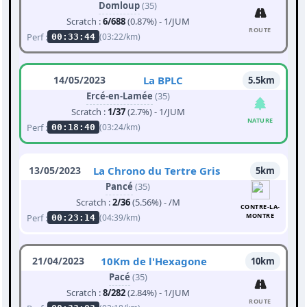
Domloup
(35)
Scratch :
6/688
(0.87%) - 1/JUM
ROUTE
Perf :
(03:22/km)
00:33:44
14/05/2023
La BPLC
5.5km
Ercé-en-Lamée
(35)
Scratch :
1/37
(2.7%) - 1/JUM
NATURE
Perf :
(03:24/km)
00:18:40
13/05/2023
La Chrono du Tertre Gris
5km
Pancé
(35)
Scratch :
2/36
(5.56%) - /M
CONTRE-LA-
MONTRE
Perf :
(04:39/km)
00:23:14
21/04/2023
10Km de l'Hexagone
10km
Pacé
(35)
Scratch :
8/282
(2.84%) - 1/JUM
ROUTE