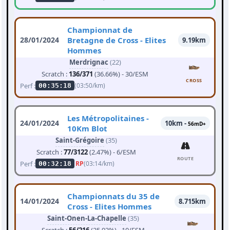
Championnat de
28/01/2024
Bretagne de Cross - Elites
9.19km
Hommes
Merdrignac
(22)
Scratch :
136/371
(36.66%) - 30/ESM
CROSS
Perf :
(03:50/km)
00:35:18
Les Métropolitaines -
24/01/2024
10km -
56mD+
10Km Blot
Saint-Grégoire
(35)
Scratch :
77/3122
(2.47%) - 6/ESM
ROUTE
Perf :
RP
(03:14/km)
00:32:18
Championnats du 35 de
14/01/2024
8.715km
Cross - Elites Hommes
Saint-Onen-La-Chapelle
(35)