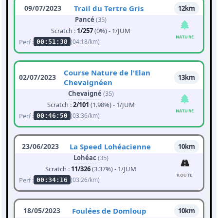
09/07/2023
Trail du Tertre Gris
12km
Pancé
(35)
Scratch :
1/257
(0%) - 1/JUM
NATURE
Perf :
(04:18/km)
00:51:38
Course Nature de l'Elan
02/07/2023
13km
Chevaignéen
Chevaigné
(35)
Scratch :
2/101
(1.98%) - 1/JUM
NATURE
Perf :
(03:36/km)
00:46:50
23/06/2023
La Speed Lohéacienne
10km
Lohéac
(35)
Scratch :
11/326
(3.37%) - 1/JUM
ROUTE
Perf :
(03:26/km)
00:34:16
18/05/2023
Foulées de Domloup
10km