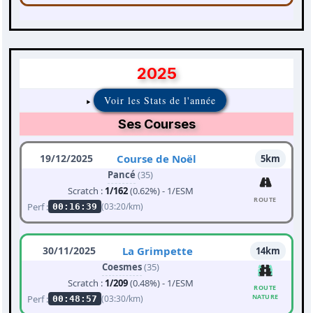
2025
Voir les Stats de l'année
Ses Courses
19/12/2025
Course de Noël
5km
Pancé
(35)
Scratch :
1/162
(0.62%) - 1/ESM
ROUTE
Perf :
(03:20/km)
00:16:39
30/11/2025
La Grimpette
14km
Coesmes
(35)
Scratch :
1/209
(0.48%) - 1/ESM
ROUTE
NATURE
Perf :
(03:30/km)
00:48:57