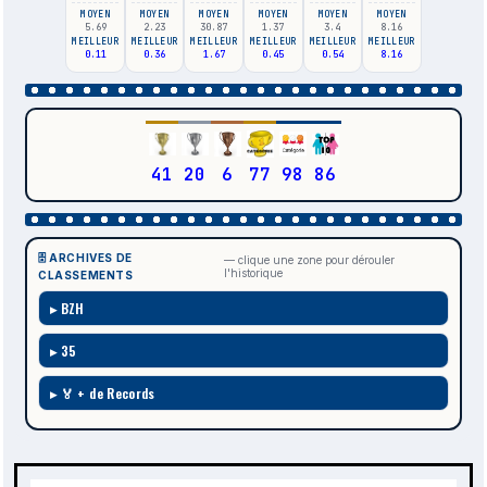
MOYEN
MOYEN
MOYEN
MOYEN
MOYEN
MOYEN
5.69
2.23
30.87
1.37
3.4
8.16
MEILLEUR
MEILLEUR
MEILLEUR
MEILLEUR
MEILLEUR
MEILLEUR
0.11
0.36
1.67
0.45
0.54
8.16
41
20
6
77
98
86
🗄️ ARCHIVES DE
— clique une zone pour dérouler
l'historique
CLASSEMENTS
BZH
35
🏅 + de Records