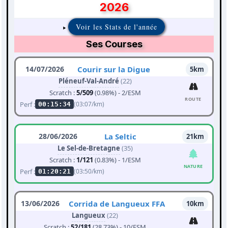
2026
Voir les Stats de l'année
Ses Courses
14/07/2026
Courir sur la Digue
5km
Pléneuf-Val-André
(22)
Scratch :
5/509
(0.98%) - 2/ESM
ROUTE
Perf :
(03:07/km)
00:15:34
28/06/2026
La Seltic
21km
Le Sel-de-Bretagne
(35)
Scratch :
1/121
(0.83%) - 1/ESM
NATURE
Perf :
(03:50/km)
01:20:21
13/06/2026
Corrida de Langueux FFA
10km
Langueux
(22)
Scratch :
52/181
(28.73%) - 10/ESM