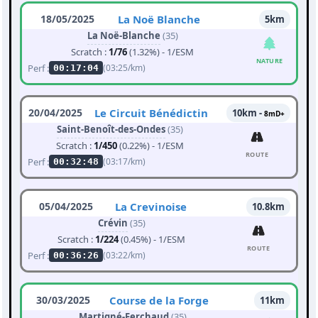
18/05/2025
La Noë Blanche
5km
La Noë-Blanche
(35)
Scratch :
1/76
(1.32%) - 1/ESM
NATURE
Perf :
(03:25/km)
00:17:04
20/04/2025
Le Circuit Bénédictin
10km -
8mD+
Saint-Benoît-des-Ondes
(35)
Scratch :
1/450
(0.22%) - 1/ESM
ROUTE
Perf :
(03:17/km)
00:32:48
05/04/2025
La Crevinoise
10.8km
Crévin
(35)
Scratch :
1/224
(0.45%) - 1/ESM
ROUTE
Perf :
(03:22/km)
00:36:26
30/03/2025
Course de la Forge
11km
Martigné-Ferchaud
(35)