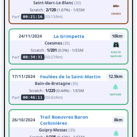
Saint-Marc-Le-Blanc
(35)
Scratch :
2/120
(1.67%) - 1/ESM
CROSS
Perf :
(03:13/km)
00:21:16
24/11/2024
La Grimpette
10km
Coesmes
(35)
Scratch :
1/201
(0.5%) - 1/ESM
ROUTE
NATURE
Perf :
(03:27/km)
00:34:31
17/11/2024
Foulées de la Saint-Martin
12.5km
Bain-de-Bretagne
(35)
Scratch :
1/225
(0.44%) - 1/ESM
NATURE
Perf :
(03:42/km)
00:46:11
Trail Boeuvres Baron
26/10/2024
8km
Corbinières
Guipry-Messac
(35)