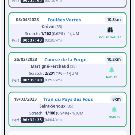
Perf :
(03:18/km)
00:33:03
08/04/2023
Foulées Vertes
10.8km
Crévin
(35)
Scratch :
1/162
(0.62%) - 1/JUM
ROUTE NATURE
Perf :
(03:30/km)
00:37:43
26/03/2023
Course de la Forge
10.2km
Martigné-Ferchaud
(35)
Scratch :
2/201
(1%) - 1/JUM
NATURE
Perf :
(03:53/km)
00:39:40
19/03/2023
Trail du Pays des Fous
8km
Saint-Senoux
(35)
Scratch :
1/106
(0.94%) - 1/JUM
NATURE
Perf :
(04:04/km)
00:32:35