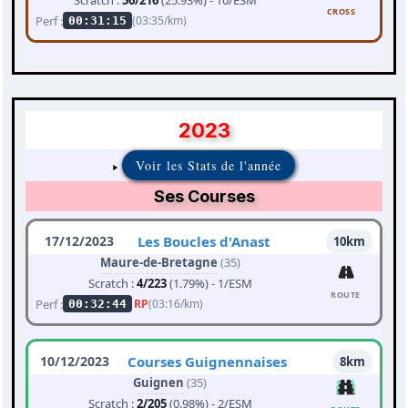
Scratch :
56/216
(25.93%) - 10/ESM
CROSS
Perf :
(03:35/km)
00:31:15
2023
Voir les Stats de l'année
Ses Courses
17/12/2023
Les Boucles d'Anast
10km
Maure-de-Bretagne
(35)
Scratch :
4/223
(1.79%) - 1/ESM
ROUTE
Perf :
RP
(03:16/km)
00:32:44
10/12/2023
Courses Guignennaises
8km
Guignen
(35)
Scratch :
2/205
(0.98%) - 2/ESM