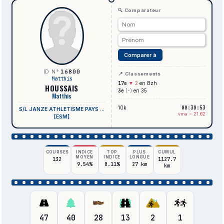
🔍 Comparateur
Comparer à
16800
ID N°
📍 Classements
Matthis
17e
▼ 2
en Bzh
HOUSSAIS
3e
(-)
en 35
Matthis
10k
00:30:53
S/L JANZE ATHLETISME PAYS ...
vma ~ 21.62
[ESM]
COURSES
INDICE
TOP
PLUS
CUMUL
MOYEN
INDICE
LONGUE
132
1127.7
9.54%
0.11%
27 km
km
47
40
28
13
2
1