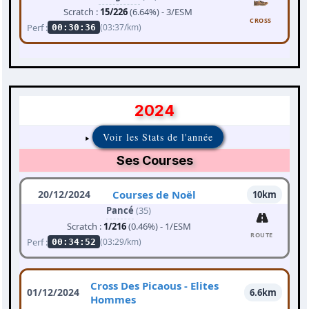
Scratch :
15/226
(6.64%) - 3/ESM
CROSS
Perf :
(03:37/km)
00:30:36
2024
Voir les Stats de l'année
Ses Courses
20/12/2024
Courses de Noël
10km
Pancé
(35)
Scratch :
1/216
(0.46%) - 1/ESM
ROUTE
Perf :
(03:29/km)
00:34:52
Cross Des Picaous - Elites
01/12/2024
6.6km
Hommes