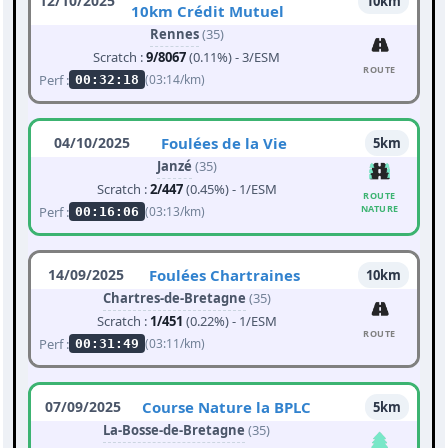
12/10/2025
10km
10km Crédit Mutuel
Rennes
(35)
Scratch :
9/8067
(0.11%) - 3/ESM
ROUTE
Perf :
(03:14/km)
00:32:18
04/10/2025
Foulées de la Vie
5km
Janzé
(35)
Scratch :
2/447
(0.45%) - 1/ESM
ROUTE
NATURE
Perf :
(03:13/km)
00:16:06
14/09/2025
Foulées Chartraines
10km
Chartres-de-Bretagne
(35)
Scratch :
1/451
(0.22%) - 1/ESM
ROUTE
Perf :
(03:11/km)
00:31:49
07/09/2025
Course Nature la BPLC
5km
La-Bosse-de-Bretagne
(35)