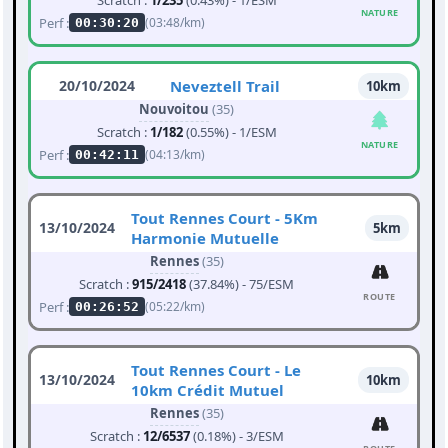
Scratch :
1/235
(0.43%) - 1/ESM
NATURE
Perf :
(03:48/km)
00:30:20
20/10/2024
Neveztell Trail
10km
Nouvoitou
(35)
Scratch :
1/182
(0.55%) - 1/ESM
NATURE
Perf :
(04:13/km)
00:42:11
Tout Rennes Court - 5Km
13/10/2024
5km
Harmonie Mutuelle
Rennes
(35)
Scratch :
915/2418
(37.84%) - 75/ESM
ROUTE
Perf :
(05:22/km)
00:26:52
Tout Rennes Court - Le
13/10/2024
10km
10km Crédit Mutuel
Rennes
(35)
Scratch :
12/6537
(0.18%) - 3/ESM