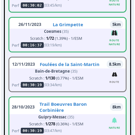
ROUTE
NATURE
Perf :
(03:45/km)
00:30:02
26/11/2023
La Grimpette
5km
Coesmes
(35)
Scratch :
1/72
(1.39%) - 1/ESM
ROUTE
NATURE
Perf :
(03:19/km)
00:16:37
12/11/2023
Foulées de la Saint-Martin
8.5km
Bain-de-Bretagne
(35)
Scratch :
1/130
(0.77%) - 1/ESM
ROUTE
Perf :
(03:34/km)
00:30:19
Trail Boeuvres Baron
28/10/2023
8km
Corbinière
Guipry-Messac
(35)
Scratch :
1/278
(0.36%) - 1/ESM
NATURE
Perf :
(03:47/km)
00:30:19