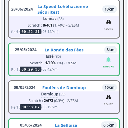
La Speed Lohéhacienne
28/06/2024
10km
Sécuritest
Lohéac
(35)
Scratch :
8/461
(1.74%) - 3/ESM
ROUTE
Perf :
(03:15/km)
00:32:31
25/05/2024
La Ronde des Fées
8km
Essé
(35)
Scratch :
1/100
(1%) - 1/ESM
NATURE
Perf :
(03:42/km)
00:29:36
09/05/2024
Foulées de Domloup
10km
Domloup
(35)
Scratch :
2/673
(0.3%) - 2/ESM
ROUTE
Perf :
(03:19/km)
00:33:07
05/05/2024
La Selloise
6.5km