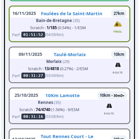
16/11/2025
Foulées de la Saint-Martin
27km
Bain-de-Bretagne
(35)
Scratch :
1/185
(0.54%) - 1/ESM
TRAIL
Perf :
(04:09/km)
01:51:52
09/11/2025
Taulé-Morlaix
10km
Morlaix
(29)
Scratch :
13/4818
(0.27%) - 2/ESM
ROUTE
Perf :
(03:09/km)
00:31:27
25/10/2025
10Km Lamotte
10km -
30mD+
Rennes
(35)
Scratch :
74/4740
(1.56%) - 9/ESM
ROUTE
Perf :
(03:08/km)
00:31:16
Tout Rennes Court - Le