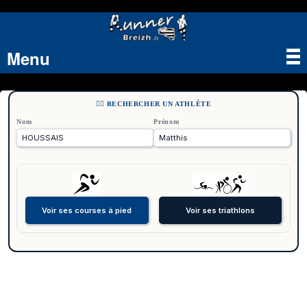
Menu
Tog
nav
🏃‍♂️ RECHERCHER UN ATHLÈTE
Nom
Prénom