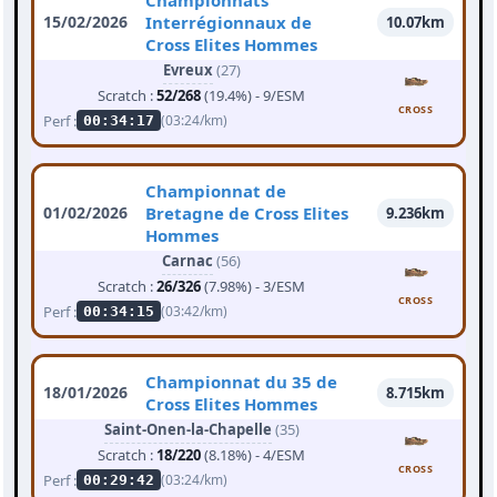
Championnats
15/02/2026
Interrégionnaux de
10.07km
Cross Elites Hommes
Evreux
(27)
Scratch :
52/268
(19.4%) - 9/ESM
CROSS
Perf :
(03:24/km)
00:34:17
Championnat de
01/02/2026
Bretagne de Cross Elites
9.236km
Hommes
Carnac
(56)
Scratch :
26/326
(7.98%) - 3/ESM
CROSS
Perf :
(03:42/km)
00:34:15
Championnat du 35 de
18/01/2026
8.715km
Cross Elites Hommes
Saint-Onen-la-Chapelle
(35)
Scratch :
18/220
(8.18%) - 4/ESM
CROSS
Perf :
(03:24/km)
00:29:42