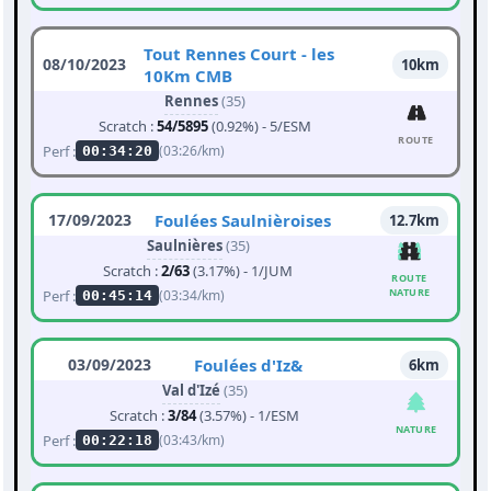
Tout Rennes Court - les
08/10/2023
10km
10Km CMB
Rennes
(35)
Scratch :
54/5895
(0.92%) - 5/ESM
ROUTE
Perf :
(03:26/km)
00:34:20
17/09/2023
Foulées Saulnièroises
12.7km
Saulnières
(35)
Scratch :
2/63
(3.17%) - 1/JUM
ROUTE
NATURE
Perf :
(03:34/km)
00:45:14
03/09/2023
Foulées d'Iz&
6km
Val d'Izé
(35)
Scratch :
3/84
(3.57%) - 1/ESM
NATURE
Perf :
(03:43/km)
00:22:18