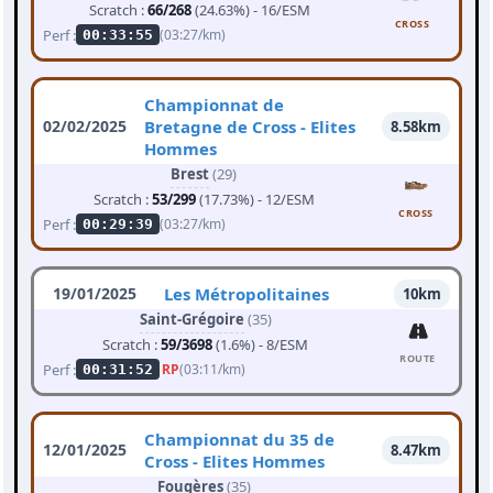
Scratch :
66/268
(24.63%) - 16/ESM
CROSS
Perf :
(03:27/km)
00:33:55
Championnat de
02/02/2025
Bretagne de Cross - Elites
8.58km
Hommes
Brest
(29)
Scratch :
53/299
(17.73%) - 12/ESM
CROSS
Perf :
(03:27/km)
00:29:39
19/01/2025
Les Métropolitaines
10km
Saint-Grégoire
(35)
Scratch :
59/3698
(1.6%) - 8/ESM
ROUTE
Perf :
RP
(03:11/km)
00:31:52
Championnat du 35 de
12/01/2025
8.47km
Cross - Elites Hommes
Fougères
(35)