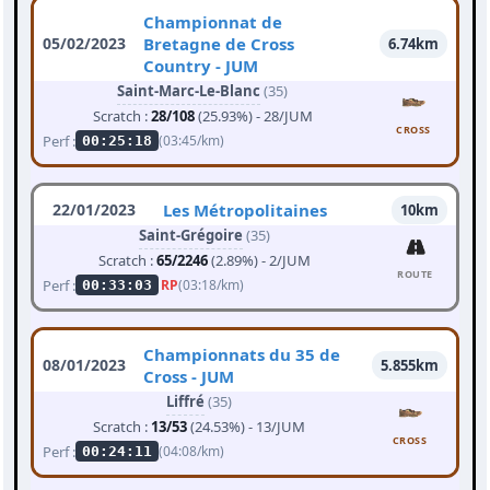
Championnat de
05/02/2023
Bretagne de Cross
6.74km
Country - JUM
Saint-Marc-Le-Blanc
(35)
Scratch :
28/108
(25.93%) - 28/JUM
CROSS
Perf :
(03:45/km)
00:25:18
22/01/2023
Les Métropolitaines
10km
Saint-Grégoire
(35)
Scratch :
65/2246
(2.89%) - 2/JUM
ROUTE
Perf :
RP
(03:18/km)
00:33:03
Championnats du 35 de
08/01/2023
5.855km
Cross - JUM
Liffré
(35)
Scratch :
13/53
(24.53%) - 13/JUM
CROSS
Perf :
(04:08/km)
00:24:11