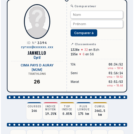
🔍 Comparateur
Comparer à
3394
ID N°
📍 Classements
cyrxxx@xxxxxxx.xxx
1328e
▼ 32
en Bzh
JANNELLO
155e
▼ 6
en 56
Cyril
10k
00:34:52
CIMA PAYS D AURAY
vma ~ 19.14
[M2M]
Semi
01:16:14
TRIATHLONS
vma ~ 19.52
26
Marat
02:51:53
vma ~ 18.44
COURSES
INDICE
TOP
PLUS
CUMUL
MOYEN
INDICE
LONGUE
146
2661.5
19.25%
0.85%
175 km
km