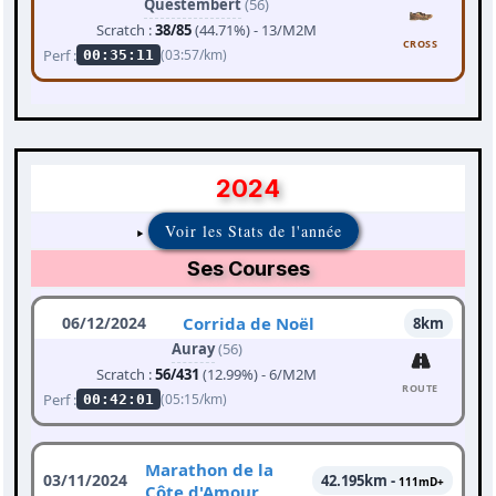
Questembert
(56)
Scratch :
38/85
(44.71%) - 13/M2M
CROSS
Perf :
(03:57/km)
00:35:11
2024
Voir les Stats de l'année
Ses Courses
06/12/2024
Corrida de Noël
8km
Auray
(56)
Scratch :
56/431
(12.99%) - 6/M2M
ROUTE
Perf :
(05:15/km)
00:42:01
Marathon de la
03/11/2024
42.195km -
111mD+
Côte d'Amour