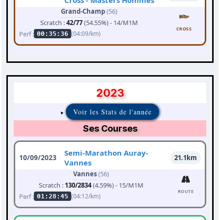
Cross - Masters Hommes
Grand-Champ
(56)
Scratch :
42/77
(54.55%) - 14/M1M
CROSS
Perf :
(04:09/km)
00:35:36
2023
Voir les Stats de l'année
Ses Courses
Semi-Marathon Auray-
10/09/2023
21.1km
Vannes
Vannes
(56)
Scratch :
130/2834
(4.59%) - 15/M1M
ROUTE
Perf :
(04:12/km)
01:28:45