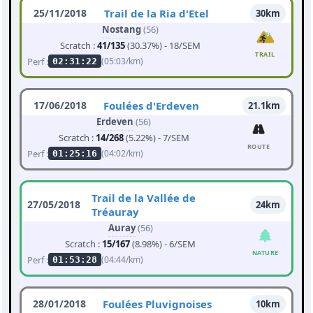
25/11/2018
Trail de la Ria d'Etel
30km
Nostang
(56)
Scratch :
41/135
(30.37%) - 18/SEM
TRAIL
Perf :
(05:03/km)
02:31:22
17/06/2018
Foulées d'Erdeven
21.1km
Erdeven
(56)
Scratch :
14/268
(5.22%) - 7/SEM
ROUTE
Perf :
(04:02/km)
01:25:16
Trail de la Vallée de
27/05/2018
24km
Tréauray
Auray
(56)
Scratch :
15/167
(8.98%) - 6/SEM
NATURE
Perf :
(04:44/km)
01:53:28
28/01/2018
Foulées Pluvignoises
10km