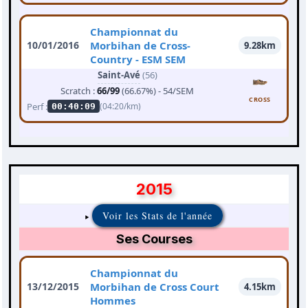
Championnat du
10/01/2016
Morbihan de Cross-
9.28km
Country - ESM SEM
Saint-Avé
(56)
Scratch :
66/99
(66.67%) - 54/SEM
CROSS
Perf :
(04:20/km)
00:40:09
2015
Voir les Stats de l'année
Ses Courses
Championnat du
13/12/2015
Morbihan de Cross Court
4.15km
Hommes