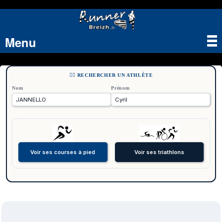
Menu
Tog
nav
🏃‍♂️ RECHERCHER UN ATHLÈTE
Nom
Prénom