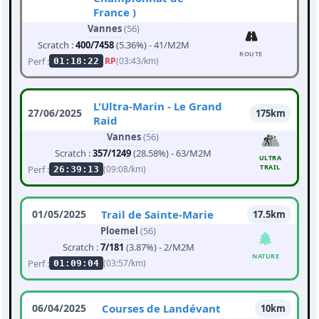
France )
Vannes
(56)
Scratch :
400/7458
(5.36%) - 41/M2M
ROUTE
Perf :
RP
(03:43/km)
01:18:22
L'Ultra-Marin - Le Grand
27/06/2025
175km
Raid
Vannes
(56)
Scratch :
357/1249
(28.58%) - 63/M2M
ULTRA
TRAIL
Perf :
(09:08/km)
26:39:13
01/05/2025
Trail de Sainte-Marie
17.5km
Ploemel
(56)
Scratch :
7/181
(3.87%) - 2/M2M
NATURE
Perf :
(03:57/km)
01:09:04
06/04/2025
Courses de Landévant
10km