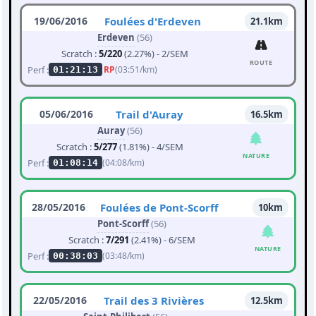
19/06/2016
Foulées d'Erdeven
21.1km
Erdeven
(56)
Scratch :
5/220
(2.27%) - 2/SEM
ROUTE
Perf :
RP
(03:51/km)
01:21:13
05/06/2016
Trail d'Auray
16.5km
Auray
(56)
Scratch :
5/277
(1.81%) - 4/SEM
NATURE
Perf :
(04:08/km)
01:08:14
28/05/2016
Foulées de Pont-Scorff
10km
Pont-Scorff
(56)
Scratch :
7/291
(2.41%) - 6/SEM
NATURE
Perf :
(03:48/km)
00:38:03
22/05/2016
Trail des 3 Rivières
12.5km