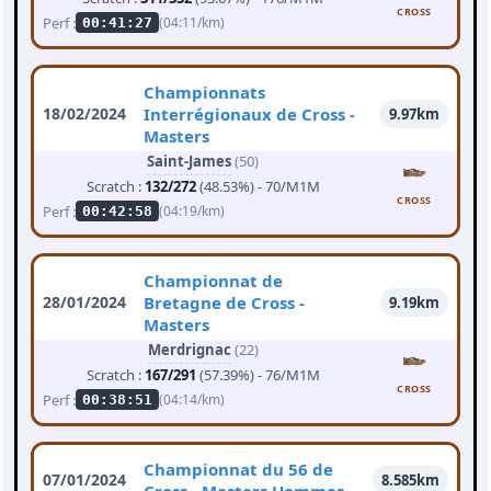
CROSS
Perf :
(04:11/km)
00:41:27
Championnats
18/02/2024
Interrégionaux de Cross -
9.97km
Masters
Saint-James
(50)
Scratch :
132/272
(48.53%) - 70/M1M
CROSS
Perf :
(04:19/km)
00:42:58
Championnat de
28/01/2024
Bretagne de Cross -
9.19km
Masters
Merdrignac
(22)
Scratch :
167/291
(57.39%) - 76/M1M
CROSS
Perf :
(04:14/km)
00:38:51
Championnat du 56 de
07/01/2024
8.585km