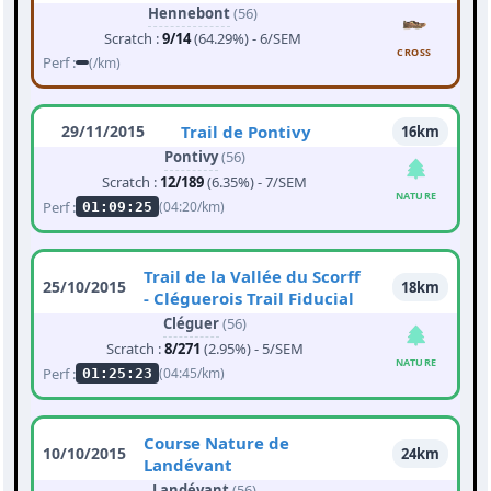
Hennebont
(56)
Scratch :
9/14
(64.29%) - 6/SEM
CROSS
Perf :
(/km)
29/11/2015
Trail de Pontivy
16km
Pontivy
(56)
Scratch :
12/189
(6.35%) - 7/SEM
NATURE
Perf :
(04:20/km)
01:09:25
Trail de la Vallée du Scorff
25/10/2015
18km
- Cléguerois Trail Fiducial
Cléguer
(56)
Scratch :
8/271
(2.95%) - 5/SEM
NATURE
Perf :
(04:45/km)
01:25:23
Course Nature de
10/10/2015
24km
Landévant
Landévant
(56)