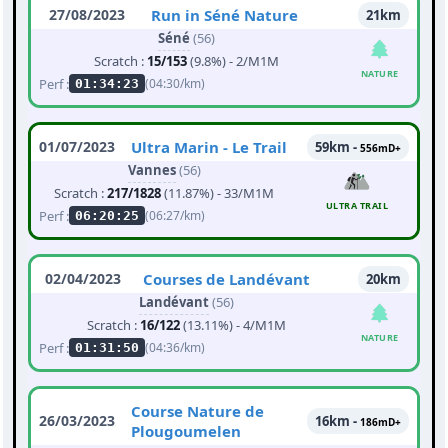
27/08/2023
Run in Séné Nature
21km
Séné
(56)
Scratch :
15/153
(9.8%) - 2/M1M
NATURE
Perf :
(04:30/km)
01:34:23
01/07/2023
Ultra Marin - Le Trail
59km -
556mD+
Vannes
(56)
Scratch :
217/1828
(11.87%) - 33/M1M
ULTRA TRAIL
Perf :
(06:27/km)
06:20:25
02/04/2023
Courses de Landévant
20km
Landévant
(56)
Scratch :
16/122
(13.11%) - 4/M1M
NATURE
Perf :
(04:36/km)
01:31:50
Course Nature de
26/03/2023
16km -
186mD+
Plougoumelen