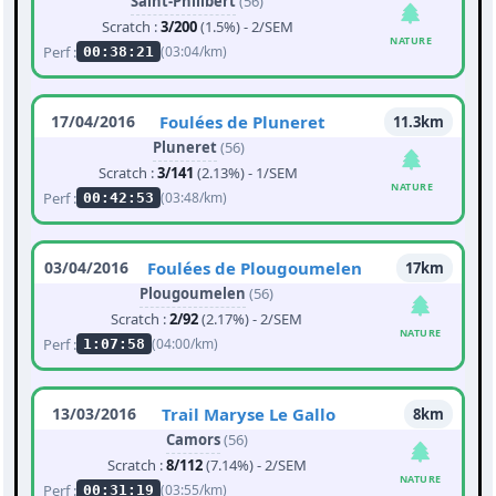
Saint-Philibert
(56)
Scratch :
3/200
(1.5%) - 2/SEM
NATURE
Perf :
(03:04/km)
00:38:21
17/04/2016
Foulées de Pluneret
11.3km
Pluneret
(56)
Scratch :
3/141
(2.13%) - 1/SEM
NATURE
Perf :
(03:48/km)
00:42:53
03/04/2016
Foulées de Plougoumelen
17km
Plougoumelen
(56)
Scratch :
2/92
(2.17%) - 2/SEM
NATURE
Perf :
(04:00/km)
1:07:58
13/03/2016
Trail Maryse Le Gallo
8km
Camors
(56)
Scratch :
8/112
(7.14%) - 2/SEM
NATURE
Perf :
(03:55/km)
00:31:19