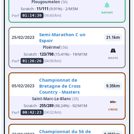
Plougoumelen
(56)
Scratch :
11/111
(9.91%) - 2/M5M
NATURE
Perf :
(04:40/km)
01:14:39
Semi-Marathon C un
25/02/2023
21.1km
Espoir
Ploërmel
(56)
Scratch :
123/798
(15.41%) - 19/M1M
ROUTE
Perf :
(04:06/km)
01:26:26
Championnat de
05/02/2023
Bretagne de Cross
9.35km
Country - Masters
Saint-Marc-Le-Blanc
(35)
Scratch :
255/289
(88.24%) - 92/M1M
CROSS
Perf :
(04:32/km)
00:42:23
Championnat du 56 de