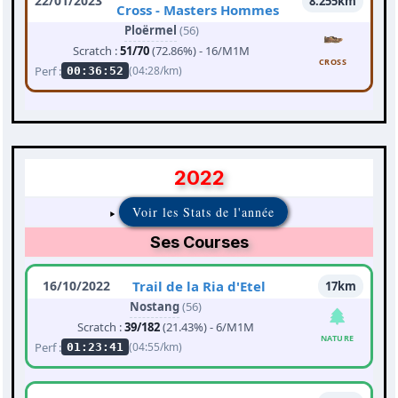
22/01/2023
8.255km
Cross - Masters Hommes
Ploërmel
(56)
Scratch :
51/70
(72.86%) - 16/M1M
CROSS
Perf :
(04:28/km)
00:36:52
2022
Voir les Stats de l'année
Ses Courses
16/10/2022
Trail de la Ria d'Etel
17km
Nostang
(56)
Scratch :
39/182
(21.43%) - 6/M1M
NATURE
Perf :
(04:55/km)
01:23:41