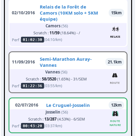
Relais de la Forêt de
02/10/2016
Camors (10KM solo + 5KM
15km
équipe)
Camors
(56)
Scratch :
11/59
(18.64%) - /
RELAIS
Perf :
(04:10/km)
01:02:30
Semi-Marathon Auray-
11/09/2016
21.1km
Vannes
Vannes
(56)
Scratch :
58/3520
(1.65%) - 31/SEM
ROUTE
Perf :
(03:55/km)
01:22:36
02/07/2016
Le Cruguel-Josselin
12km
Josselin
(56)
Scratch :
13/287
(4.53%) - 6/SEM
ROUTE
NATURE
Perf :
(03:37/km)
00:43:20