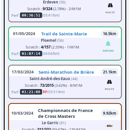
Erdeven
(56)
Scratch :
9/324
(2.78%) - 2/M1M
ROUTE
Perf :
(03:41/km)
00:36:51
01/05/2024
Trail de Sainte-Marie
16.5km
Ploemel
(56)
Scratch :
4/157
(2.55%) - 1/M1M
NATURE
Perf :
(04:04/km)
01:07:14
17/03/2024
Semi-Marathon de Brière
21.1km
Saint-André-des-Eaux
(44)
Scratch :
73/2015
(3.62%) - 8/M1M
ROUTE
Perf :
RP
(03:51/km)
01:21:08
Championnats de France
10/03/2024
9.92km
de Cross Masters
Le Garric
(81)
Scratch :
311/332
(93.67%) - 176/M1M