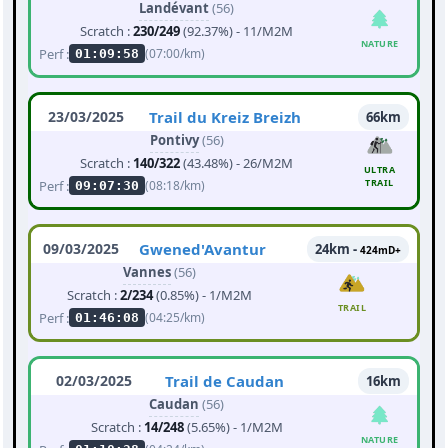
Landévant
(56)
Scratch :
230/249
(92.37%) - 11/M2M
NATURE
Perf :
(07:00/km)
01:09:58
23/03/2025
Trail du Kreiz Breizh
66km
Pontivy
(56)
Scratch :
140/322
(43.48%) - 26/M2M
ULTRA
TRAIL
Perf :
(08:18/km)
09:07:30
09/03/2025
Gwened'Avantur
24km -
424mD+
Vannes
(56)
Scratch :
2/234
(0.85%) - 1/M2M
TRAIL
Perf :
(04:25/km)
01:46:08
02/03/2025
Trail de Caudan
16km
Caudan
(56)
Scratch :
14/248
(5.65%) - 1/M2M
NATURE