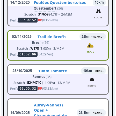
14/12/2025
Foulées Questembertoises
10km
Questembert
(56)
Scratch :
31/659
(4.7%) - 2/M2M
ROUTE
Perf :
RP
(03:29/km)
00:34:52
02/11/2025
Trail de Brec'h
25km -
427mD+
Brec'h
(56)
Scratch :
7/178
(3.93%) - 3/M2M
TRAIL
Perf :
(04:29/km)
01:52:06
25/10/2025
10Km Lamotte
10km -
30mD+
Rennes
(35)
Scratch :
524/4740
(11.05%) - 13/M2M
ROUTE
Perf :
RP
(03:33/km)
00:35:32
Auray-Vannes (
Open +
14/09/2025
21.1km -
172mD+
Championnat de