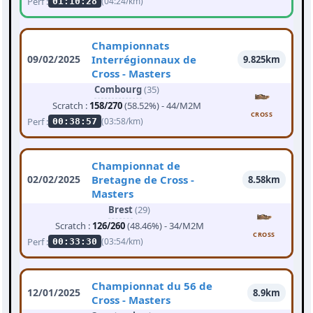
Perf :
(04:24/km)
01:10:28
Championnats
09/02/2025
Interrégionnaux de
9.825km
Cross - Masters
Combourg
(35)
Scratch :
158/270
(58.52%) - 44/M2M
CROSS
Perf :
(03:58/km)
00:38:57
Championnat de
02/02/2025
Bretagne de Cross -
8.58km
Masters
Brest
(29)
Scratch :
126/260
(48.46%) - 34/M2M
CROSS
Perf :
(03:54/km)
00:33:30
Championnat du 56 de
12/01/2025
8.9km
Cross - Masters