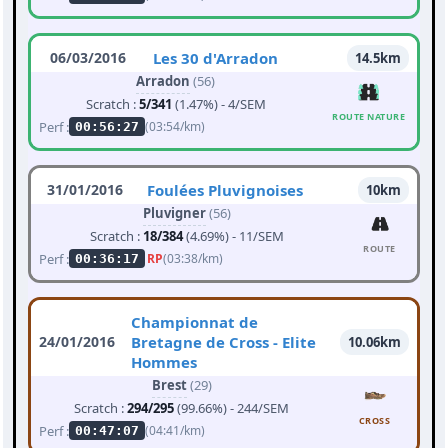
06/03/2016
Les 30 d'Arradon
14.5km
Arradon
(56)
Scratch :
5/341
(1.47%) - 4/SEM
ROUTE NATURE
Perf :
(03:54/km)
00:56:27
31/01/2016
Foulées Pluvignoises
10km
Pluvigner
(56)
Scratch :
18/384
(4.69%) - 11/SEM
ROUTE
Perf :
RP
(03:38/km)
00:36:17
Championnat de
24/01/2016
Bretagne de Cross - Elite
10.06km
Hommes
Brest
(29)
Scratch :
294/295
(99.66%) - 244/SEM
CROSS
Perf :
(04:41/km)
00:47:07