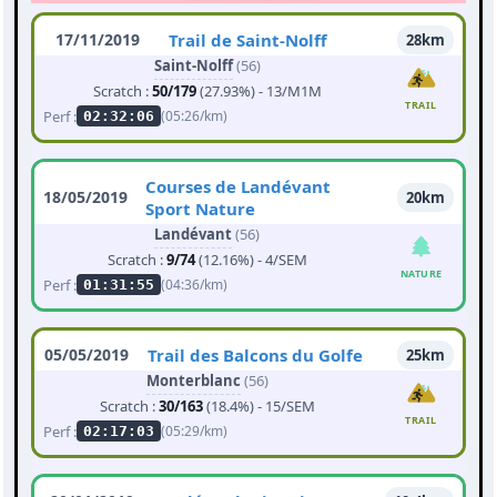
17/11/2019
Trail de Saint-Nolff
28km
Saint-Nolff
(56)
Scratch :
50/179
(27.93%) - 13/M1M
TRAIL
Perf :
(05:26/km)
02:32:06
Courses de Landévant
18/05/2019
20km
Sport Nature
Landévant
(56)
Scratch :
9/74
(12.16%) - 4/SEM
NATURE
Perf :
(04:36/km)
01:31:55
05/05/2019
Trail des Balcons du Golfe
25km
Monterblanc
(56)
Scratch :
30/163
(18.4%) - 15/SEM
TRAIL
Perf :
(05:29/km)
02:17:03