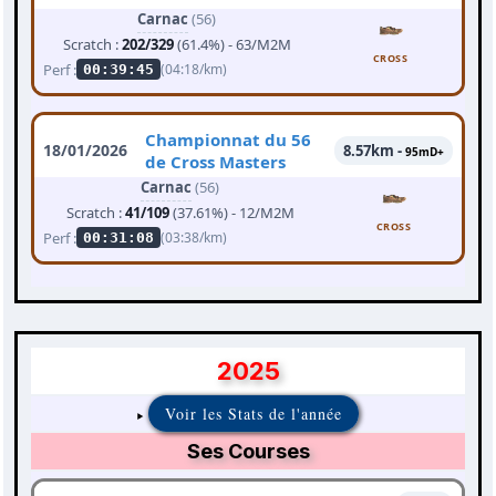
Carnac
(56)
Scratch :
202/329
(61.4%) - 63/M2M
CROSS
Perf :
(04:18/km)
00:39:45
Championnat du 56
18/01/2026
8.57km -
95mD+
de Cross Masters
Carnac
(56)
Scratch :
41/109
(37.61%) - 12/M2M
CROSS
Perf :
(03:38/km)
00:31:08
2025
Voir les Stats de l'année
Ses Courses