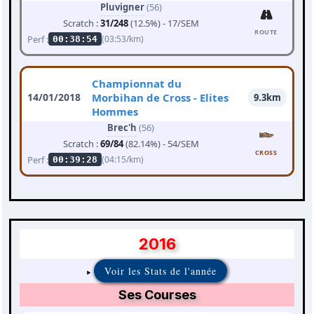
Pluvigner
(56)
Scratch :
31/248
(12.5%) - 17/SEM
ROUTE
Perf :
(03:53/km)
00:38:54
Championnat du
14/01/2018
Morbihan de Cross - Elites
9.3km
Hommes
Brec'h
(56)
Scratch :
69/84
(82.14%) - 54/SEM
CROSS
Perf :
(04:15/km)
00:39:28
2016
Voir les Stats de l'année
Ses Courses