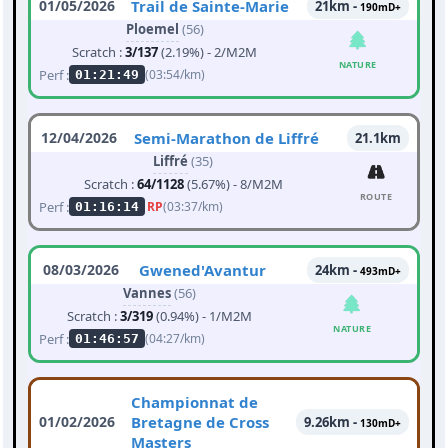
01/05/2026
Trail de Sainte-Marie
21km -
190mD+
Ploemel
(56)
Scratch :
3/137
(2.19%) - 2/M2M
NATURE
Perf :
(03:54/km)
01:21:49
12/04/2026
Semi-Marathon de Liffré
21.1km
Liffré
(35)
Scratch :
64/1128
(5.67%) - 8/M2M
ROUTE
Perf :
RP
(03:37/km)
01:16:14
08/03/2026
Gwened'Avantur
24km -
493mD+
Vannes
(56)
Scratch :
3/319
(0.94%) - 1/M2M
NATURE
Perf :
(04:27/km)
01:46:57
Championnat de
01/02/2026
Bretagne de Cross
9.26km -
130mD+
Masters