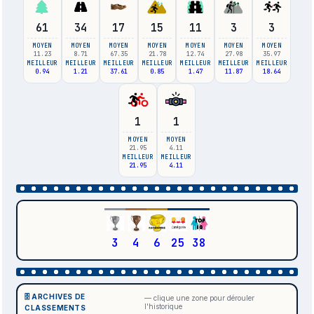
61
34
17
15
11
3
3
MOYEN
MOYEN
MOYEN
MOYEN
MOYEN
MOYEN
MOYEN
11.23
8.71
67.35
21.78
12.74
27.98
35.97
MEILLEUR
MEILLEUR
MEILLEUR
MEILLEUR
MEILLEUR
MEILLEUR
MEILLEUR
0.94
1.21
37.61
0.85
1.47
11.87
18.64
1
1
MOYEN
MOYEN
21.95
4.11
MEILLEUR
MEILLEUR
21.95
4.11
3
4
6
25
38
🗄️ ARCHIVES DE
— clique une zone pour dérouler
l'historique
CLASSEMENTS