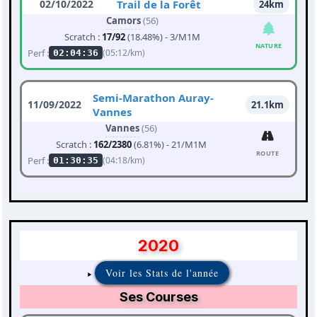
02/10/2022
Trail de la Forêt
24km
Camors
(56)
Scratch :
17/92
(18.48%) - 3/M1M
NATURE
Perf :
(05:12/km)
02:04:36
Semi-Marathon Auray-
11/09/2022
21.1km
Vannes
Vannes
(56)
Scratch :
162/2380
(6.81%) - 21/M1M
ROUTE
Perf :
(04:18/km)
01:30:35
2020
Voir les Stats de l'année
Ses Courses