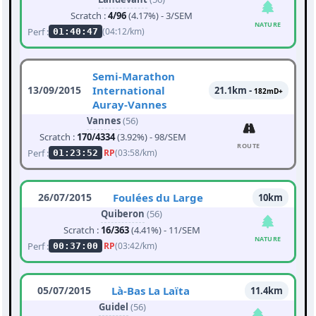
Scratch :
4/96
(4.17%) - 3/SEM
NATURE
Perf :
(04:12/km)
01:40:47
Semi-Marathon
13/09/2015
International
21.1km -
182mD+
Auray-Vannes
Vannes
(56)
Scratch :
170/4334
(3.92%) - 98/SEM
ROUTE
Perf :
RP
(03:58/km)
01:23:52
26/07/2015
Foulées du Large
10km
Quiberon
(56)
Scratch :
16/363
(4.41%) - 11/SEM
NATURE
Perf :
RP
(03:42/km)
00:37:00
05/07/2015
Là-Bas La Laïta
11.4km
Guidel
(56)