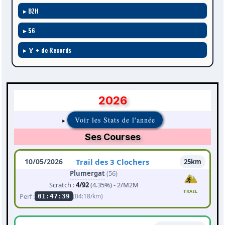
BZH
56
🏅 + de Records
2026
Voir les Stats de l'année
Ses Courses
10/05/2026
Trail des 3 Clochers
25km
Plumergat
(56)
Scratch :
4/92
(4.35%) - 2/M2M
TRAIL
Perf :
(04:18/km)
01:47:39