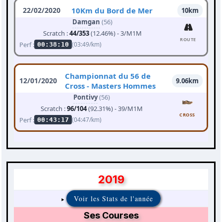
22/02/2020
10Km du Bord de Mer
10km
Damgan
(56)
Scratch :
44/353
(12.46%) - 3/M1M
ROUTE
Perf :
(03:49/km)
00:38:10
Championnat du 56 de
12/01/2020
9.06km
Cross - Masters Hommes
Pontivy
(56)
Scratch :
96/104
(92.31%) - 39/M1M
CROSS
Perf :
(04:47/km)
00:43:17
2019
Voir les Stats de l'année
Ses Courses