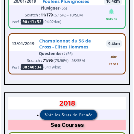
20/01/2019
Foulées Pluvignoises
10.4km
Pluvigner
(56)
Scratch :
11/179
(6.15%) - 10/SEM
NATURE
Perf :
(04:02/km)
00:41:53
Championnat du 56 de
13/01/2019
9.4km
Cross - Elites Hommes
Questembert
(56)
Scratch :
71/96
(73.96%) - 58/SEM
CROSS
Perf :
(04:19/km)
00:40:34
2018
Voir les Stats de l'année
Ses Courses