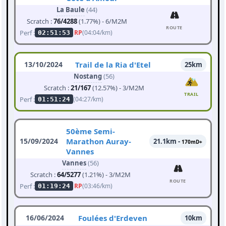
La Baule
(44)
Scratch :
76/4288
(1.77%) - 6/M2M
ROUTE
Perf :
RP
(04:04/km)
02:51:53
13/10/2024
Trail de la Ria d'Etel
25km
Nostang
(56)
Scratch :
21/167
(12.57%) - 3/M2M
TRAIL
Perf :
(04:27/km)
01:51:24
50ème Semi-
15/09/2024
Marathon Auray-
21.1km -
170mD+
Vannes
Vannes
(56)
Scratch :
64/5277
(1.21%) - 3/M2M
ROUTE
Perf :
RP
(03:46/km)
01:19:24
16/06/2024
Foulées d'Erdeven
10km