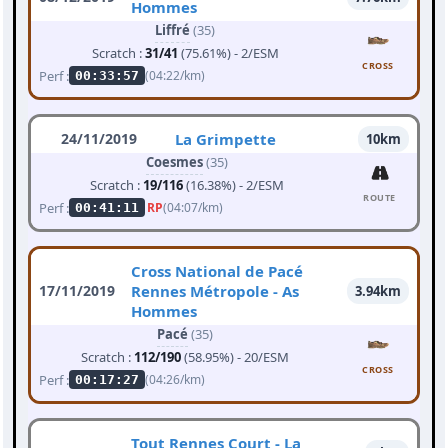
Hommes
Liffré
(35)
Scratch :
31/41
(75.61%) - 2/ESM
CROSS
Perf :
(04:22/km)
00:33:57
24/11/2019
La Grimpette
10km
Coesmes
(35)
Scratch :
19/116
(16.38%) - 2/ESM
ROUTE
Perf :
RP
(04:07/km)
00:41:11
Cross National de Pacé
17/11/2019
Rennes Métropole - As
3.94km
Hommes
Pacé
(35)
Scratch :
112/190
(58.95%) - 20/ESM
CROSS
Perf :
(04:26/km)
00:17:27
Tout Rennes Court - La