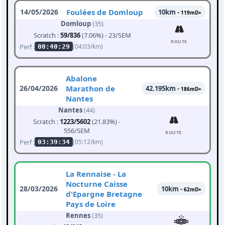
14/05/2026
Foulées de Domloup
10km -
119mD+
Domloup
(35)
Scratch :
59/836
(7.06%) - 23/SEM
ROUTE
Perf :
(04:03/km)
00:40:29
Abalone
26/04/2026
Marathon de
42.195km -
186mD+
Nantes
Nantes
(44)
Scratch :
1223/5602
(21.83%) -
556/SEM
ROUTE
Perf :
(05:12/km)
03:39:34
La Rennaise - La
Nocturne Caisse
28/03/2026
10km -
62mD+
d'Epargne Bretagne
Pays de Loire
Rennes
(35)