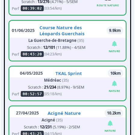
Scratch :
13/276
(4.71%) - 5/SEM
ROUTE NATURE
Perf :
(03:54/km)
00:39:02
Course Nature des
01/06/2025
9.9km
Léopards Guerchais
La Guerche-de-Bretagne
(35)
Scratch :
12/101
(11.88%) - 4/SEM
NATURE
Perf :
(04:23/km)
00:43:20
04/05/2025
TKAL Sprint
10km
Médréac
(35)
Scratch :
21/234
(8.97%) - 9/SEM
NATURE
Perf :
(05:18/km)
00:52:57
27/04/2025
Acigné Nature
10.2km
Acigné
(35)
Scratch :
12/231
(5.19%) - 2/SEM
NATURE
Perf :
(04:15/km)
00:43:25