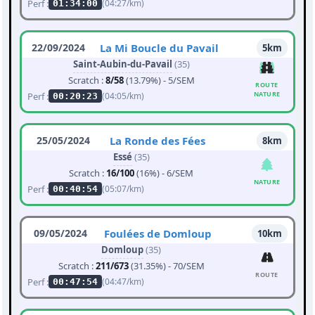
Perf :
(04:27/km)
01:34:00
22/09/2024
La Mi Boucle du Pavail
5km
Saint-Aubin-du-Pavail
(35)
Scratch :
8/58
(13.79%) - 5/SEM
ROUTE
NATURE
Perf :
(04:05/km)
00:20:23
25/05/2024
La Ronde des Fées
8km
Essé
(35)
Scratch :
16/100
(16%) - 6/SEM
NATURE
Perf :
(05:07/km)
00:40:54
09/05/2024
Foulées de Domloup
10km
Domloup
(35)
Scratch :
211/673
(31.35%) - 70/SEM
ROUTE
Perf :
(04:47/km)
00:47:54