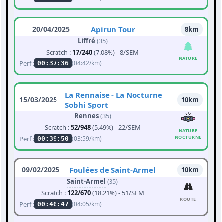
20/04/2025
Apirun Tour
8km
Liffré
(35)
Scratch :
17/240
(7.08%) - 8/SEM
NATURE
Perf :
(04:42/km)
00:37:36
La Rennaise - La Nocturne
15/03/2025
10km
Sobhi Sport
Rennes
(35)
Scratch :
52/948
(5.49%) - 22/SEM
NATURE
NOCTURNE
Perf :
(03:59/km)
00:39:50
09/02/2025
Foulées de Saint-Armel
10km
Saint-Armel
(35)
Scratch :
122/670
(18.21%) - 51/SEM
ROUTE
Perf :
(04:05/km)
00:40:47