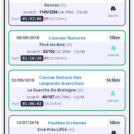
Rennes
(35)
Scratch :
1145/3294
(34.76%) - 7/JUM
ROUTE
Perf :
RP
(04:53/km)
01:43:06
08/09/2018
Courses Natures
15km
Pocé-les-Bois
(35)
Scratch :
33/102
(32.35%) - 1/JUM
NATURE
Perf :
RP
(05:06/km)
01:16:28
Course Nature Des
02/09/2018
14.5km
Léopards Guerchais
La Guerche-De-Bretagne
(35)
Scratch :
49/107
(45.79%) - 1/JUM
NATURE
Perf :
(04:33/km)
01:06:02
13/07/2018
Foulées Ercéenes
10km
Ercé-Près-Liffré
(35)