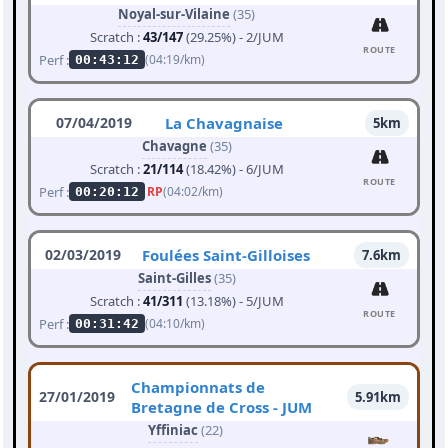
Noyal-sur-Vilaine
(35)
Scratch :
43/147
(29.25%) - 2/JUM
ROUTE
Perf :
(04:19/km)
00:43:12
07/04/2019
La Chavagnaise
5km
Chavagne
(35)
Scratch :
21/114
(18.42%) - 6/JUM
ROUTE
Perf :
RP
(04:02/km)
00:20:12
02/03/2019
Foulées Saint-Gilloises
7.6km
Saint-Gilles
(35)
Scratch :
41/311
(13.18%) - 5/JUM
ROUTE
Perf :
(04:10/km)
00:31:42
Championnats de
27/01/2019
5.91km
Bretagne de Cross - JUM
Yffiniac
(22)