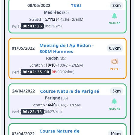
08/05/2022
TKAL
8km
Médréac
(35)
Scratch :
5/113
(4.42%) - 2/ESM
NATURE
Perf :
(05:11/km)
00:41:26
Meeting de l'Ap Redon -
01/05/2022
0.8km
800M Hommes
Redon
(35)
Scratch :
10/10
(100%) - 2/ESM
PISTE
Perf :
RP
(03:02/km)
00:02:25.90
24/04/2022
Course Nature de Parigné
5km
Parigné
(35)
Scratch :
4/40
(10%) - 1/ESM
NATURE
Perf :
(04:27/km)
00:22:13
Course Nature de
03/04/2022
10km