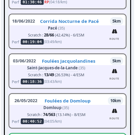
Perf :
RP
(04:18/km)
01:30:46
18/06/2022
Corrida Nocturne de Pacé
5km
Pacé
(35)
Scratch :
28/66
(42.42%) - 6/ESM
ROUTE
Perf :
(03:49/km)
00:19:04
03/06/2022
Foulées Jacquolandines
5km
Saint-Jacques-de-la-Lande
(35)
Scratch :
13/49
(26.53%) - 4/ESM
ROUTE
Perf :
(03:43/km)
00:18:36
26/05/2022
Foulées de Domloup
10km
Domloup
(35)
Scratch :
74/563
(13.14%) - 8/ESM
ROUTE
Perf :
(04:05/km)
00:40:52