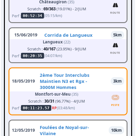
Châteaugiron
(35)
Scratch :
69/363
(19.01%) - 2/JUM
ROUTE
Perf :
(05:15/km)
00:52:34
15/06/2019
Corrida de Langueux
5km
Langueux
(22)
Scratch :
40/167
(23.95%) - 9/JUM
ROUTE
Perf :
(04:07/km)
00:20:35
2ème Tour Interclubs
18/05/2019
Maintien N3 et Rgx -
3km
3000M Hommes
Montfort-sur-Meu
(35)
Scratch :
30/31
(96.77%) - 4/JUM
PISTE
Perf :
RP
(03:48/km)
00:11:23.57
Foulées de Noyal-sur-
12/05/2019
10km
Vilaine