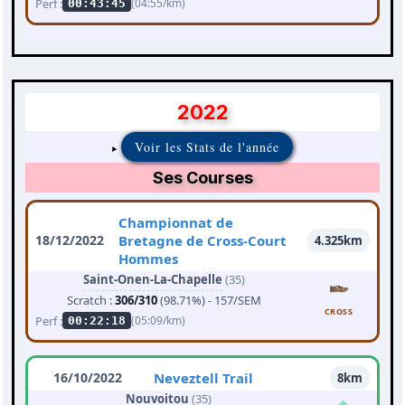
Perf :
(04:55/km)
00:43:45
2022
Voir les Stats de l'année
Ses Courses
Championnat de
18/12/2022
Bretagne de Cross-Court
4.325km
Hommes
Saint-Onen-La-Chapelle
(35)
Scratch :
306/310
(98.71%) - 157/SEM
CROSS
Perf :
(05:09/km)
00:22:18
16/10/2022
Neveztell Trail
8km
Nouvoitou
(35)