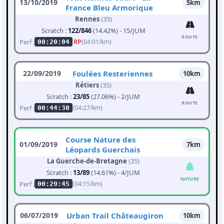
13/10/2019
5km
France Bleu Armorique
Rennes
(35)
Scratch :
122/846
(14.42%) - 15/JUM
ROUTE
Perf :
RP
(04:01/km)
00:20:04
22/09/2019
Foulées Resteriennes
10km
Rétiers
(35)
Scratch :
23/85
(27.06%) - 2/JUM
ROUTE
Perf :
(04:27/km)
00:44:30
Course Nature des
01/09/2019
7km
Léopards Guerchais
La Guerche-de-Bretagne
(35)
Scratch :
13/89
(14.61%) - 4/JUM
NATURE
Perf :
(04:15/km)
00:29:45
06/07/2019
Urban Trail Châteaugiron
10km