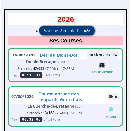
2026
Voir les Stats de l'année
Ses Courses
14/06/2026
Défi du Mont-Dol
10.9km -
138mD+
Dol-de-Bretagne
(35)
Scratch :
47/622
(7.56%) - 17/SEM
ROUTE NATURE
Perf :
(04:12/km)
00:45:47
Course nature des
07/06/2026
8km
Léopards Guerchais
La Guerche-de-Bretagne
(35)
Scratch :
13/168
(7.74%) - 6/SEM
NATURE
Perf :
(04:01/km)
00:32:06