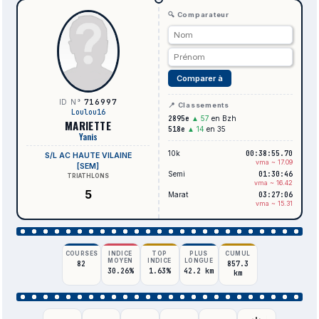
🔍 Comparateur
Comparer à
716997
ID N°
📍 Classements
Loulou16
2895e
▲ 57
en Bzh
MARIETTE
518e
▲ 14
en 35
Yanis
10k
00:38:55.70
S/L AC HAUTE VILAINE
vma ~ 17.09
[SEM]
Semi
01:30:46
TRIATHLONS
vma ~ 16.42
5
Marat
03:27:06
vma ~ 15.31
COURSES
INDICE
TOP
PLUS
CUMUL
MOYEN
INDICE
LONGUE
82
857.3
30.26%
1.63%
42.2 km
km