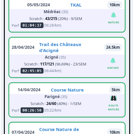
05/05/2024
TKAL
10km
Médréac
(35)
Scratch :
43/215
(20%) - 9/SEM
NATURE
Perf :
(06:28/km)
01:04:37
Trail des Châteaux
28/04/2024
24.5km
d'Acigné
Acigné
(35)
Scratch :
117/121
(96.69%) - 23/SEM
NATURE
Perf :
(06:44/km)
02:45:05
14/04/2024
Course Nature
5km
Parigné
(35)
Scratch :
24/60
(40%) - 1/SEM
ROUTE
NATURE
Perf :
(05:22/km)
00:26:50
Course Nature de
07/04/2024
10km