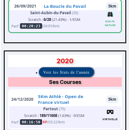
26/09/2021
La Boucle du Pavail
5km
Saint-Aubin-du-Pavail
(35)
Scratch :
6/28
(21.43%) - 1/ESM
ROUTE
NATURE
Perf :
(04:05/km)
00:20:23
2020
Voir les Stats de l'année
Ses Courses
5Km Athlé - Open de
24/12/2020
5km
France virtuel
Partout
(75)
Scratch :
189/11608
(1.63%) - 9/ESM
VIRTUELLE
Perf :
RP
(03:22/km)
00:16:50