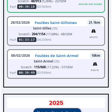
Scratch :
48/913
(5.26%) - 22/SEM
NATURE NOCTURNE
Perf :
(03:56/km)
00:39:18
28/02/2026
Foulées Saint-Gilloises
21.1km
Saint-Gilles
(35)
Scratch :
204/1154
(17.68%) - 68/SEM
ROUTE
Perf :
(04:25/km)
01:33:17
08/02/2026
Foulées de Saint-Armel
10km
Saint-Armel
(35)
Scratch :
115/668
(17.22%) - 57/SEM
ROUTE
Perf :
(03:59/km)
00:39:49
2025