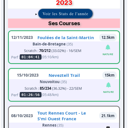
2023
Voir les Stats de l'année
Ses Courses
12/11/2023
Foulées de la Saint-Martin
12.5km
Bain-de-Bretagne
(35)
Scratch :
70/212
(33.02%) - 16/SEM
NATURE
Perf :
(05:10/km)
01:04:41
15/10/2023
Neveztell Trail
15km
Nouvoitou
(35)
Scratch :
85/234
(36.32%) - 22/SEM
NATURE
Perf :
(05:48/km)
01:26:56
Tout Rennes Court - Le
08/10/2023
21.1km
S'mi Ouest France
Rennes
(35)