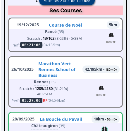
Voir les Stats de l'année
Ses Courses
19/12/2025
Course de Noël
5km
Pancé
(35)
Scratch :
13/162
(8.02%) - 5/SEM
ROUTE
Perf :
(04:13/km)
00:21:06
Marathon Vert
26/10/2025
Rennes School of
42.195km -
180mD+
Business
Rennes
(35)
Scratch :
1289/4130
(31.21%) -
483/SEM
ROUTE
Perf :
RP
(04:54/km)
03:27:06
28/09/2025
La Boucle du Pavail
10km -
55mD+
Châteaugiron
(35)