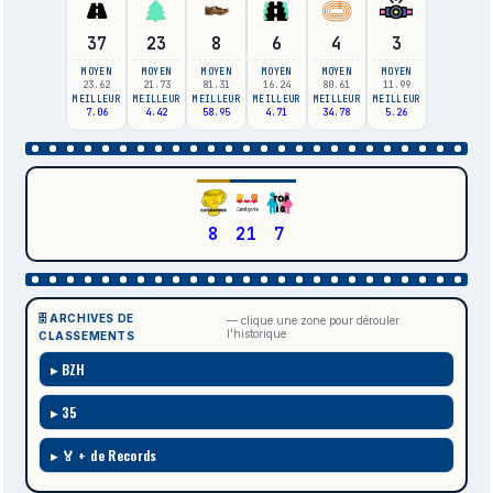
37
23
8
6
4
3
MOYEN
MOYEN
MOYEN
MOYEN
MOYEN
MOYEN
23.62
21.73
81.31
16.24
80.61
11.99
MEILLEUR
MEILLEUR
MEILLEUR
MEILLEUR
MEILLEUR
MEILLEUR
7.06
4.42
58.95
4.71
34.78
5.26
8
21
7
🗄️ ARCHIVES DE
— clique une zone pour dérouler
l'historique
CLASSEMENTS
BZH
35
🏅 + de Records