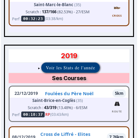
Saint-Marc-le-Blanc
(35)
Scratch :
137/166
(82.53%) - 27/ESM
CROSS
Perf :
(03:38/km)
00:32:23
2019
Voir les Stats de l'année
Ses Courses
22/12/2019
Foulées du Père Noël
5km
Saint-Brice-en-Coglès
(35)
Scratch :
43/319
(13.48%) - 6/ESM
ROUTE
Perf :
RP
(03:43/km)
00:18:37
Cross de Liffré - Elites
08/12/2019
7.76km