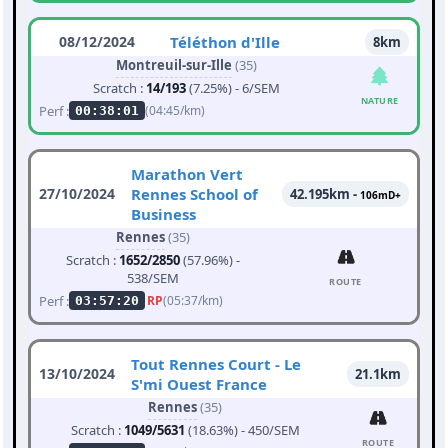
08/12/2024
Téléthon d'Ille
8km
Montreuil-sur-Ille
(35)
Scratch :
14/193
(7.25%) - 6/SEM
NATURE
Perf :
(04:45/km)
00:38:01
Marathon Vert
27/10/2024
Rennes School of
42.195km -
106mD+
Business
Rennes
(35)
Scratch :
1652/2850
(57.96%) -
538/SEM
ROUTE
Perf :
RP
(05:37/km)
03:57:20
Tout Rennes Court - Le
13/10/2024
21.1km
S'mi Ouest France
Rennes
(35)
Scratch :
1049/5631
(18.63%) - 450/SEM
ROUTE