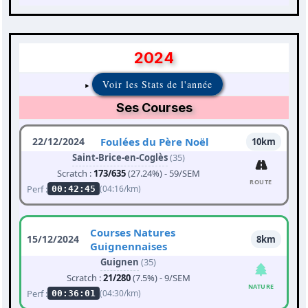
2024
Voir les Stats de l'année
Ses Courses
22/12/2024
Foulées du Père Noël
10km
Saint-Brice-en-Coglès
(35)
Scratch :
173/635
(27.24%) - 59/SEM
ROUTE
Perf :
(04:16/km)
00:42:45
Courses Natures
15/12/2024
8km
Guignennaises
Guignen
(35)
Scratch :
21/280
(7.5%) - 9/SEM
NATURE
Perf :
(04:30/km)
00:36:01