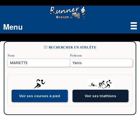
Menu
Tog
nav
🏃‍♂️ RECHERCHER UN ATHLÈTE
Nom
Prénom