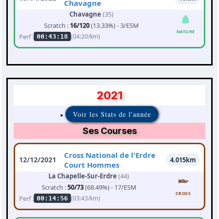
Chavagne
Chavagne
(35)
Scratch :
16/120
(13.33%) - 3/ESM
NATURE
Perf :
(04:20/km)
00:43:18
2021
Voir les Stats de l'année
Ses Courses
Cross National de l'Erdre
12/12/2021
4.015km
Court Hommes
La Chapelle-Sur-Erdre
(44)
Scratch :
50/73
(68.49%) - 17/ESM
CROSS
Perf :
(03:43/km)
00:14:56