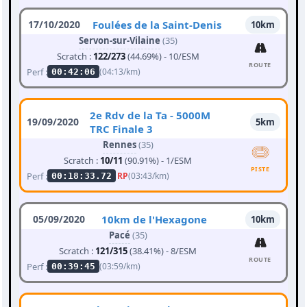
17/10/2020
Foulées de la Saint-Denis
10km
Servon-sur-Vilaine
(35)
Scratch :
122/273
(44.69%) - 10/ESM
ROUTE
Perf :
(04:13/km)
00:42:06
2e Rdv de la Ta - 5000M
19/09/2020
5km
TRC Finale 3
Rennes
(35)
Scratch :
10/11
(90.91%) - 1/ESM
PISTE
Perf :
RP
(03:43/km)
00:18:33.72
05/09/2020
10km de l'Hexagone
10km
Pacé
(35)
Scratch :
121/315
(38.41%) - 8/ESM
ROUTE
Perf :
(03:59/km)
00:39:45