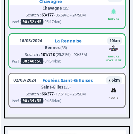
Chavagne
Chavagne
(35)
Scratch :
63/177
(35.59%) - 24/SEM
NATURE
Perf :
(05:17/km)
00:52:45
16/03/2024
La Rennaise
10km
Rennes
(35)
Scratch :
181/718
(25.21%) - 90/SEM
NATURE
NOCTURNE
Perf :
(04:54/km)
00:48:56
02/03/2024
Foulées Saint-Gilloises
7.6km
Saint-Gilles
(35)
Scratch :
66/377
(17.51%) - 25/SEM
ROUTE
Perf :
(04:36/km)
00:34:55