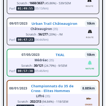
Scratch :
1668/3637
(45.86%) - 539/SEM
ROUTE
Perf :
(05:13/km)
01:49:55
09/07/2023
Urban Trail Châteaugiron
10km
Châteaugiron
(35)
Scratch :
56/277
(20%) - /M
ROUTE
Perf :
(04:44/km)
00:47:23
07/05/2023
TKAL
10km
Médréac
(35)
Scratch :
30/121
(24.79%) - 9/SEM
NATURE
Perf :
(05:46/km)
00:57:38
Championnats du 35 de
08/01/2023
8.885km
Cross - Elites Hommes
Liffré
(35)
Scratch :
202/213
(94.84%) - 118/SEM
CROSS