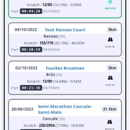
Scratch :
12/85
(14.12%) - 5/SEM
NATURE
Perf :
(05:33/km)
00:44:20
09/10/2022
Tout Rennes Court
5km
Rennes
(35)
Scratch :
155/770
(20.13%) - 40/SEM
ROUTE
Perf :
(04:04/km)
00:20:19
02/10/2022
Foulées Bruzoises
5km
Brûz
(35)
Scratch :
13/90
(14.44%) - 5/SEM
ROUTE
Perf :
(04:19/km)
00:21:36
Semi-Marathon Cancale-
28/08/2022
21.1km
Saint-Malo
Cancale
(35)
Scratch :
230/2954
(7.79%) - 16/ESM
ROUTE