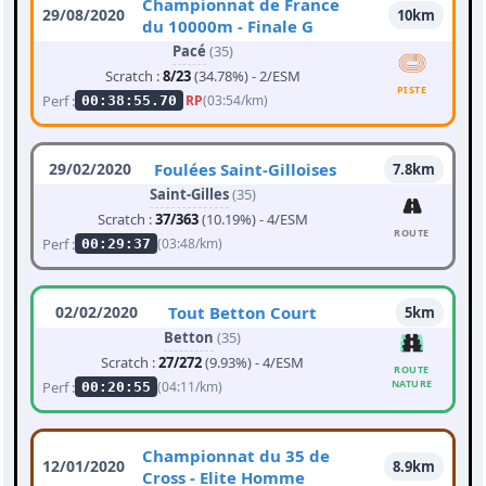
Championnat de France
29/08/2020
10km
du 10000m - Finale G
Pacé
(35)
Scratch :
8/23
(34.78%) - 2/ESM
PISTE
Perf :
RP
(03:54/km)
00:38:55.70
29/02/2020
Foulées Saint-Gilloises
7.8km
Saint-Gilles
(35)
Scratch :
37/363
(10.19%) - 4/ESM
ROUTE
Perf :
(03:48/km)
00:29:37
02/02/2020
Tout Betton Court
5km
Betton
(35)
Scratch :
27/272
(9.93%) - 4/ESM
ROUTE
NATURE
Perf :
(04:11/km)
00:20:55
Championnat du 35 de
12/01/2020
8.9km
Cross - Elite Homme