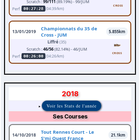
Scratch :
99/111
(89.19%) - 99/JUM
CROSS
Perf :
(04:39/km)
00:27:28
Championnats du 35 de
13/01/2019
5.855km
Cross - JUM
Liffré
(35)
Scratch :
46/56
(82.14%) - 46/JUM
CROSS
Perf :
(04:26/km)
00:26:00
2018
Voir les Stats de l'année
Ses Courses
Tout Rennes Court - Le
14/10/2018
21.1km
S'mi Ouest France