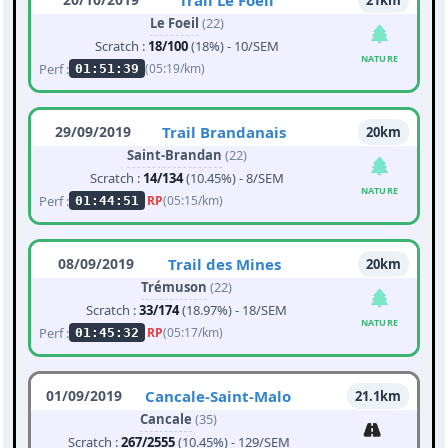
Trail Le Foeil
21km
Le Foeil
(22)
Scratch :
18/100
(18%) - 10/SEM
NATURE
Perf :
(05:19/km)
01:51:39
29/09/2019
Trail Brandanais
20km
Saint-Brandan
(22)
Scratch :
14/134
(10.45%) - 8/SEM
NATURE
Perf :
RP
(05:15/km)
01:44:51
08/09/2019
Trail des Mines
20km
Trémuson
(22)
Scratch :
33/174
(18.97%) - 18/SEM
NATURE
Perf :
RP
(05:17/km)
01:45:32
01/09/2019
Cancale-Saint-Malo
21.1km
Cancale
(35)
Scratch :
267/2555
(10.45%) - 129/SEM