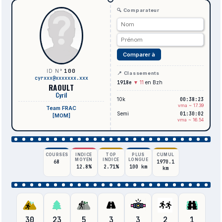
🔍 Comparateur
Comparer à
100
ID N°
📍 Classements
cyrxxx@xxxxxxx.xxx
1918e
▼ 11
en Bzh
RAOULT
Cyril
10k
00:38:23
vma ~ 17.39
Team FRAC
Semi
01:30:02
[M0M]
vma ~ 16.54
COURSES
INDICE
TOP
PLUS
CUMUL
MOYEN
INDICE
LONGUE
68
1970.1
12.8%
2.71%
100 km
km
30
23
5
3
3
2
1