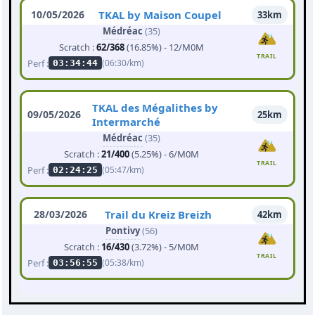
10/05/2026
TKAL by Maison Coupel
33km
Médréac
(35)
Scratch :
62/368
(16.85%) - 12/M0M
TRAIL
Perf :
(06:30/km)
03:34:44
TKAL des Mégalithes by
09/05/2026
25km
Intermarché
Médréac
(35)
Scratch :
21/400
(5.25%) - 6/M0M
TRAIL
Perf :
(05:47/km)
02:24:25
28/03/2026
Trail du Kreiz Breizh
42km
Pontivy
(56)
Scratch :
16/430
(3.72%) - 5/M0M
TRAIL
Perf :
(05:38/km)
03:56:55