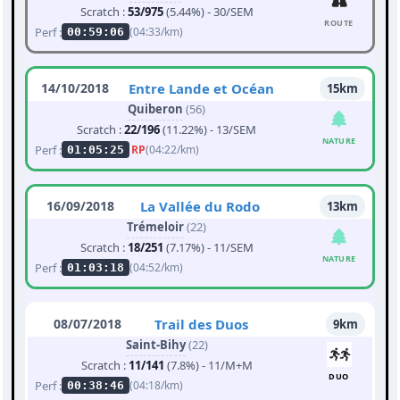
Scratch :
53/975
(5.44%) - 30/SEM
ROUTE
Perf :
(04:33/km)
00:59:06
14/10/2018
Entre Lande et Océan
15km
Quiberon
(56)
Scratch :
22/196
(11.22%) - 13/SEM
NATURE
Perf :
RP
(04:22/km)
01:05:25
16/09/2018
La Vallée du Rodo
13km
Trémeloir
(22)
Scratch :
18/251
(7.17%) - 11/SEM
NATURE
Perf :
(04:52/km)
01:03:18
08/07/2018
Trail des Duos
9km
Saint-Bihy
(22)
Scratch :
11/141
(7.8%) - 11/M+M
DUO
Perf :
(04:18/km)
00:38:46