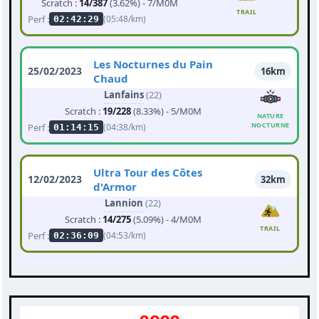
Scratch :
14/387
(3.62%) - 7/M0M
TRAIL
Perf :
(05:48/km)
02:42:29
Les Nocturnes du Pain
25/02/2023
16km
Chaud
Lanfains
(22)
Scratch :
19/228
(8.33%) - 5/M0M
NATURE
NOCTURNE
Perf :
(04:38/km)
01:14:15
Ultra Tour des Côtes
12/02/2023
32km
d'Armor
Lannion
(22)
Scratch :
14/275
(5.09%) - 4/M0M
TRAIL
Perf :
(04:53/km)
02:36:09