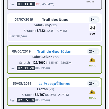
ROUTE
Perf :
RP
(04:25/km)
01:33:01
07/07/2019
Trail des Duos
9km
Saint-Bihy
(22)
Scratch :
8/182
(4.4%) - 8/M+M
DUO
Perf :
(/km)
09/06/2019
Trail de Guerlédan
26km
Saint-Gelven
(22)
Scratch :
122/1060
(11.51%) - 78/SEM
TRAIL
Perf :
(06:19/km)
02:44:20
30/05/2019
La Presqu'Îlienne
26km
Crozon
(29)
Scratch :
34/407
(8.35%) - 21/SEM
TRAIL
Perf :
(05:12/km)
02:15:19