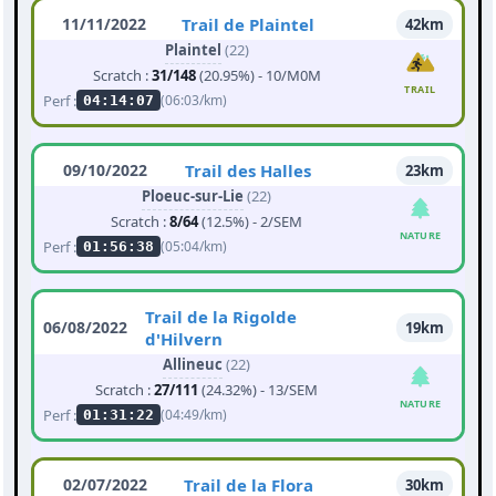
11/11/2022
Trail de Plaintel
42km
Plaintel
(22)
Scratch :
31/148
(20.95%) - 10/M0M
TRAIL
Perf :
(06:03/km)
04:14:07
09/10/2022
Trail des Halles
23km
Ploeuc-sur-Lie
(22)
Scratch :
8/64
(12.5%) - 2/SEM
NATURE
Perf :
(05:04/km)
01:56:38
Trail de la Rigolde
06/08/2022
19km
d'Hilvern
Allineuc
(22)
Scratch :
27/111
(24.32%) - 13/SEM
NATURE
Perf :
(04:49/km)
01:31:22
02/07/2022
Trail de la Flora
30km