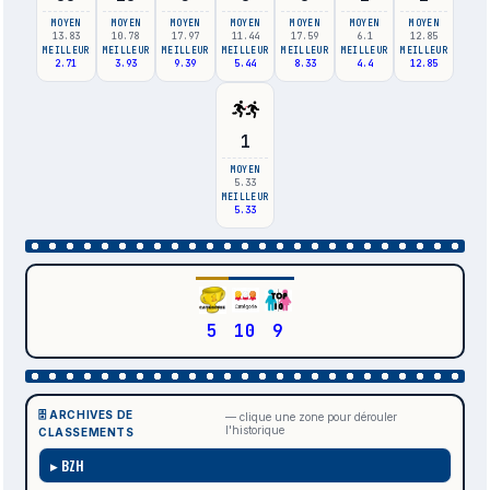
MOYEN
MOYEN
MOYEN
MOYEN
MOYEN
MOYEN
MOYEN
13.83
10.78
17.97
11.44
17.59
6.1
12.85
MEILLEUR
MEILLEUR
MEILLEUR
MEILLEUR
MEILLEUR
MEILLEUR
MEILLEUR
2.71
3.93
9.39
5.44
8.33
4.4
12.85
1
MOYEN
5.33
MEILLEUR
5.33
5
10
9
🗄️ ARCHIVES DE
— clique une zone pour dérouler
l'historique
CLASSEMENTS
BZH