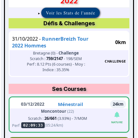
2022
Voir les Stats de l'année
Défis & Challenges
31/10/2022 -
RunnerBreizh Tour
0km
2022 Hommes
Bretagne (0) -
Challenge
Scratch :
759/2147
- 198/SEM
CHALLENGE
Perf : 8.12 Pts (6 courses) - Moy :
Indice : 35.35%
Ses Courses
03/12/2022
Ménestrail
24km
Moncontour
(22)
Scratch :
26/661
(3.93%) - 7/M0M
NATURE
Perf :
(05:24/km)
02:09:33