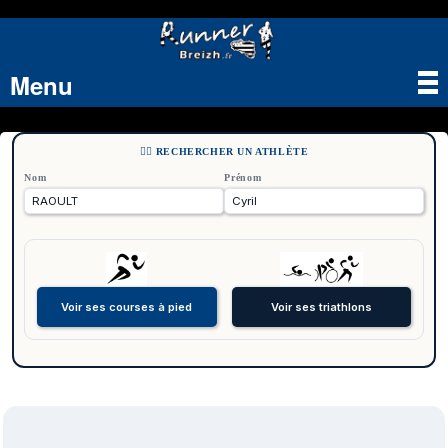
Menu
Tog
nav
🏃‍♂️ RECHERCHER UN ATHLÈTE
Nom
Prénom