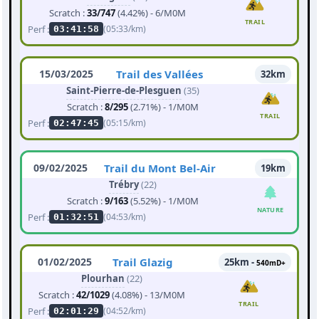
Scratch :
33/747
(4.42%) - 6/M0M
TRAIL
Perf :
(05:33/km)
03:41:58
15/03/2025
Trail des Vallées
32km
Saint-Pierre-de-Plesguen
(35)
Scratch :
8/295
(2.71%) - 1/M0M
TRAIL
Perf :
(05:15/km)
02:47:45
09/02/2025
Trail du Mont Bel-Air
19km
Trébry
(22)
Scratch :
9/163
(5.52%) - 1/M0M
NATURE
Perf :
(04:53/km)
01:32:51
01/02/2025
Trail Glazig
25km -
540mD+
Plourhan
(22)
Scratch :
42/1029
(4.08%) - 13/M0M
TRAIL
Perf :
(04:52/km)
02:01:29