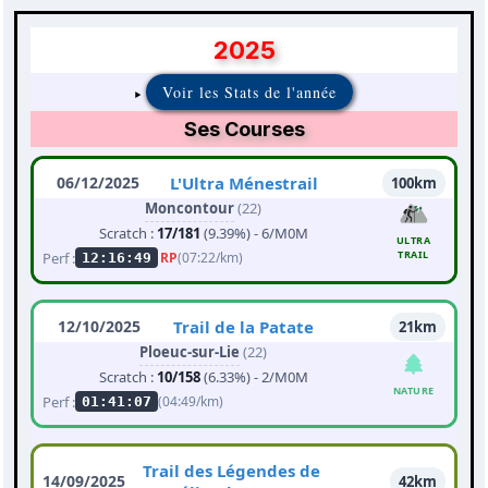
2025
Voir les Stats de l'année
Ses Courses
06/12/2025
L'Ultra Ménestrail
100km
Moncontour
(22)
Scratch :
17/181
(9.39%) - 6/M0M
ULTRA
TRAIL
Perf :
RP
(07:22/km)
12:16:49
12/10/2025
Trail de la Patate
21km
Ploeuc-sur-Lie
(22)
Scratch :
10/158
(6.33%) - 2/M0M
NATURE
Perf :
(04:49/km)
01:41:07
Trail des Légendes de
14/09/2025
42km