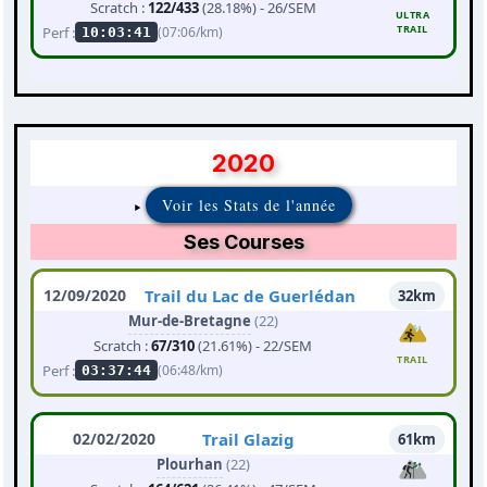
Scratch :
122/433
(28.18%) - 26/SEM
ULTRA
TRAIL
Perf :
(07:06/km)
10:03:41
2020
Voir les Stats de l'année
Ses Courses
12/09/2020
Trail du Lac de Guerlédan
32km
Mur-de-Bretagne
(22)
Scratch :
67/310
(21.61%) - 22/SEM
TRAIL
Perf :
(06:48/km)
03:37:44
02/02/2020
Trail Glazig
61km
Plourhan
(22)