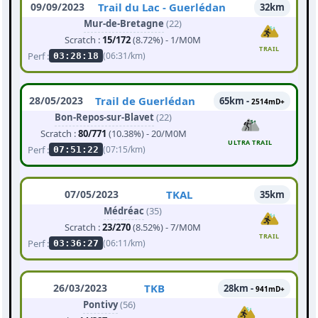
09/09/2023
Trail du Lac - Guerlédan
32km
Mur-de-Bretagne
(22)
Scratch :
15/172
(8.72%) - 1/M0M
TRAIL
Perf :
(06:31/km)
03:28:18
28/05/2023
Trail de Guerlédan
65km -
2514mD+
Bon-Repos-sur-Blavet
(22)
Scratch :
80/771
(10.38%) - 20/M0M
ULTRA TRAIL
Perf :
(07:15/km)
07:51:22
07/05/2023
TKAL
35km
Médréac
(35)
Scratch :
23/270
(8.52%) - 7/M0M
TRAIL
Perf :
(06:11/km)
03:36:27
26/03/2023
TKB
28km -
941mD+
Pontivy
(56)