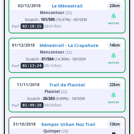
02/12/2018
Le Ménestrail
23km
Moncontour
(22)
Scratch :
101/595
(16.97%) - 65/SEM
NATURE
Perf :
(06:01/km)
02:18:15
01/12/2018
Ménestrail - La Crapahute
14km
Moncontour
(22)
Scratch :
81/564
(14.36%) - 59/SEM
NATURE
Perf :
(05:15/km)
01:13:24
11/11/2018
Trail de Plaintel
22km
Plaintel
(22)
Scratch :
26/263
(9.89%) - 18/SEM
NATURE
Perf :
(04:59/km)
01:49:28
31/10/2018
Kemper Urban Noz Trail
13km
Quimper
(29)