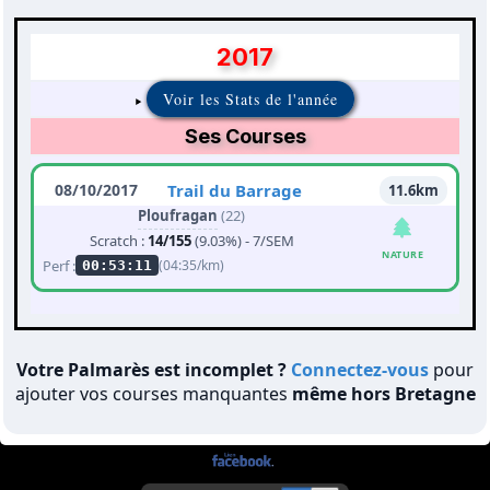
2017
Voir les Stats de l'année
Ses Courses
08/10/2017
Trail du Barrage
11.6km
Ploufragan
(22)
Scratch :
14/155
(9.03%) - 7/SEM
NATURE
Perf :
(04:35/km)
00:53:11
Votre Palmarès est incomplet ?
Connectez-vous
pour
ajouter vos courses manquantes
même hors Bretagne