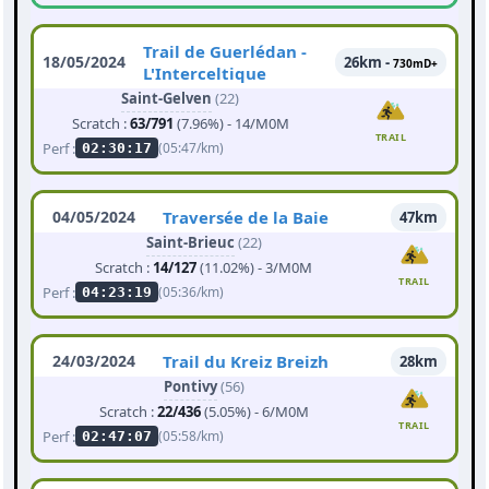
Trail de Guerlédan -
18/05/2024
26km -
730mD+
L'Interceltique
Saint-Gelven
(22)
Scratch :
63/791
(7.96%) - 14/M0M
TRAIL
Perf :
(05:47/km)
02:30:17
04/05/2024
Traversée de la Baie
47km
Saint-Brieuc
(22)
Scratch :
14/127
(11.02%) - 3/M0M
TRAIL
Perf :
(05:36/km)
04:23:19
24/03/2024
Trail du Kreiz Breizh
28km
Pontivy
(56)
Scratch :
22/436
(5.05%) - 6/M0M
TRAIL
Perf :
(05:58/km)
02:47:07