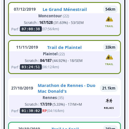
07/12/2019
Le Grand Ménestrail
54km
Moncontour
(22)
Scratch :
167/528
(31.63%) - 53/SEM
TRAIL
Perf :
(07:56/km)
07:08:38
11/11/2019
Trail de Plaintel
33km
Plaintel
(22)
Scratch :
84/187
(44.92%) - 18/SEM
TRAIL
Perf :
(06:12/km)
03:24:51
Marathon de Rennes - Duo
27/10/2019
21.1km
Mac Donald's
Rennes
(35)
Scratch :
17/319
(5.33%) - 17/M+M
RELAIS
Perf :
RP
(04:16/km)
01:30:02
20/10/2019