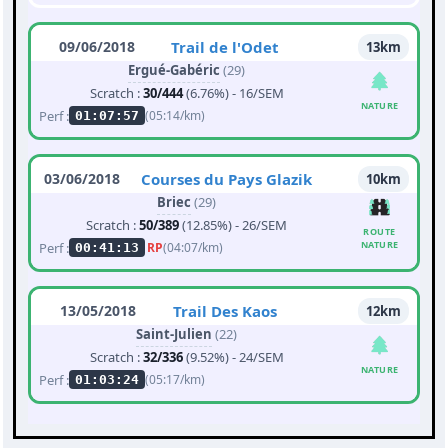
09/06/2018
Trail de l'Odet
13km
Ergué-Gabéric
(29)
Scratch :
30/444
(6.76%) - 16/SEM
NATURE
Perf :
(05:14/km)
01:07:57
03/06/2018
Courses du Pays Glazik
10km
Briec
(29)
Scratch :
50/389
(12.85%) - 26/SEM
ROUTE
NATURE
Perf :
RP
(04:07/km)
00:41:13
13/05/2018
Trail Des Kaos
12km
Saint-Julien
(22)
Scratch :
32/336
(9.52%) - 24/SEM
NATURE
Perf :
(05:17/km)
01:03:24