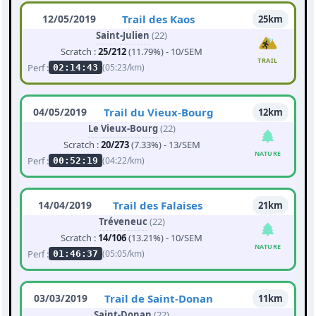
12/05/2019
Trail des Kaos
25km
Saint-Julien
(22)
Scratch :
25/212
(11.79%) - 10/SEM
TRAIL
Perf :
(05:23/km)
02:14:43
04/05/2019
Trail du Vieux-Bourg
12km
Le Vieux-Bourg
(22)
Scratch :
20/273
(7.33%) - 13/SEM
NATURE
Perf :
(04:22/km)
00:52:19
14/04/2019
Trail des Falaises
21km
Tréveneuc
(22)
Scratch :
14/106
(13.21%) - 10/SEM
NATURE
Perf :
(05:05/km)
01:46:37
03/03/2019
Trail de Saint-Donan
11km
Saint-Donan
(22)