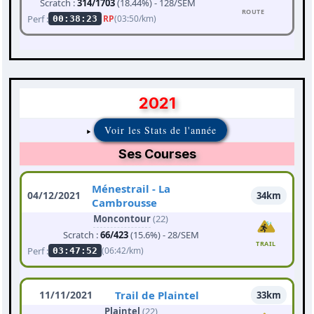
Scratch :
314/1703
(18.44%) - 128/SEM
ROUTE
Perf :
RP
(03:50/km)
00:38:23
2021
Voir les Stats de l'année
Ses Courses
Ménestrail - La
04/12/2021
34km
Cambrousse
Moncontour
(22)
Scratch :
66/423
(15.6%) - 28/SEM
TRAIL
Perf :
(06:42/km)
03:47:52
11/11/2021
Trail de Plaintel
33km
Plaintel
(22)