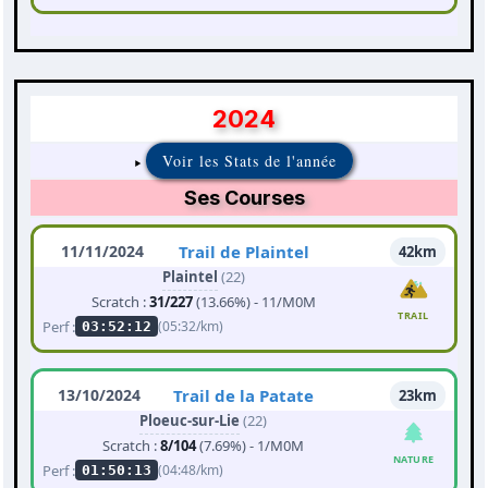
2024
Voir les Stats de l'année
Ses Courses
11/11/2024
Trail de Plaintel
42km
Plaintel
(22)
Scratch :
31/227
(13.66%) - 11/M0M
TRAIL
Perf :
(05:32/km)
03:52:12
13/10/2024
Trail de la Patate
23km
Ploeuc-sur-Lie
(22)
Scratch :
8/104
(7.69%) - 1/M0M
NATURE
Perf :
(04:48/km)
01:50:13