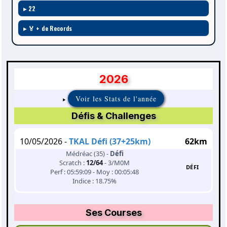
22
🏅 + de Records
2026
Voir les Stats de l'année
Défis & Challenges
10/05/2026 -
TKAL Défi (37+25km)
62km
Médréac (35) -
Défi
Scratch :
12/64
- 3/M0M
DÉFI
Perf : 05:59:09 - Moy : 00:05:48
Indice : 18.75%
Ses Courses