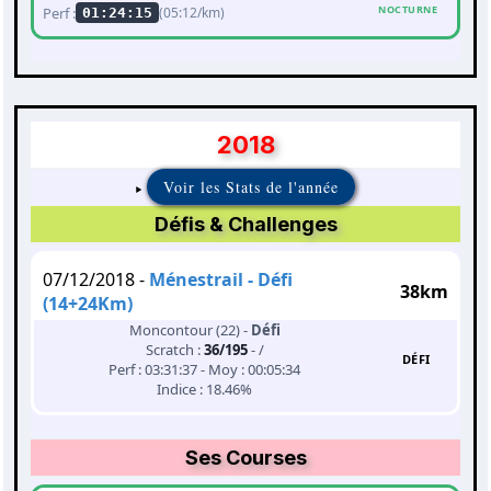
NOCTURNE
Perf :
(05:12/km)
01:24:15
2018
Voir les Stats de l'année
Défis & Challenges
07/12/2018 -
Ménestrail - Défi
38km
(14+24Km)
Moncontour (22) -
Défi
Scratch :
36/195
- /
DÉFI
Perf : 03:31:37 - Moy : 00:05:34
Indice : 18.46%
Ses Courses