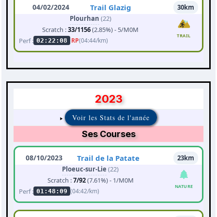
04/02/2024
Trail Glazig
30km
Plourhan
(22)
Scratch :
33/1156
(2.85%) - 5/M0M
TRAIL
Perf :
RP
(04:44/km)
02:22:08
2023
Voir les Stats de l'année
Ses Courses
08/10/2023
Trail de la Patate
23km
Ploeuc-sur-Lie
(22)
Scratch :
7/92
(7.61%) - 1/M0M
NATURE
Perf :
(04:42/km)
01:48:09