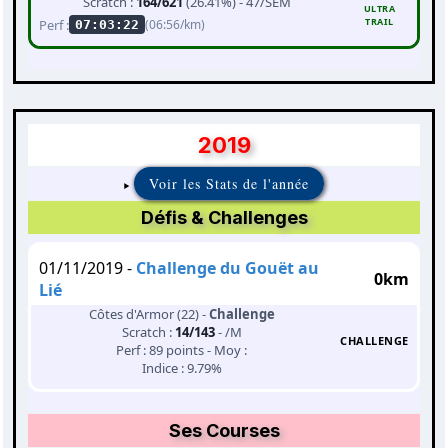
Scratch :
164/621
(26.41%) - 47/SEM
ULTRA
TRAIL
Perf :
(06:56/km)
07:03:22
2019
Voir les Stats de l'année
Défis & Challenges
01/11/2019 -
Challenge du Gouët au
0km
Lié
Côtes d'Armor (22) -
Challenge
Scratch :
14/143
- /M
CHALLENGE
Perf : 89 points - Moy :
Indice : 9.79%
Ses Courses