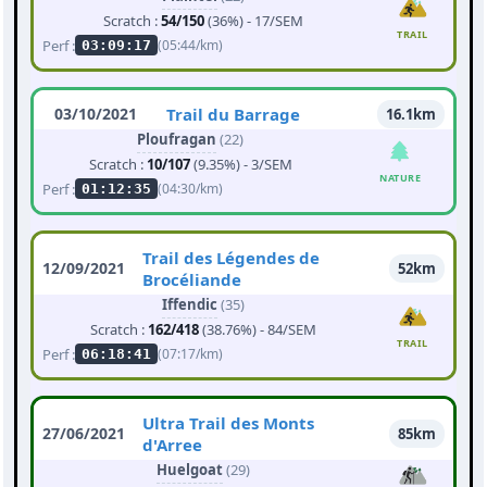
Scratch :
54/150
(36%) - 17/SEM
TRAIL
Perf :
(05:44/km)
03:09:17
03/10/2021
Trail du Barrage
16.1km
Ploufragan
(22)
Scratch :
10/107
(9.35%) - 3/SEM
NATURE
Perf :
(04:30/km)
01:12:35
Trail des Légendes de
12/09/2021
52km
Brocéliande
Iffendic
(35)
Scratch :
162/418
(38.76%) - 84/SEM
TRAIL
Perf :
(07:17/km)
06:18:41
Ultra Trail des Monts
27/06/2021
85km
d'Arree
Huelgoat
(29)