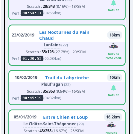
Scratch :
28/343
(8.16%) - 18/SEM
NATURE
Perf :
(04:56/km)
00:54:17
Les Nocturnes du Pain
23/02/2019
18km
Chaud
Lanfains
(22)
Scratch :
35/126
(27.78%) - 20/SEM
NATURE
NOCTURNE
Perf :
(05:03/km)
01:30:53
10/02/2019
Trail du Labyrinthe
10km
Ploufragan
(22)
Scratch :
35/363
(9.64%) - 16/SEM
NATURE
Perf :
(04:32/km)
00:45:19
05/01/2019
Entre Chien et Loup
16.2km
Le Cloître-Saint-Thégonnec
(29)
Scratch :
43/258
(16.67%) - 25/SEM
NATURE