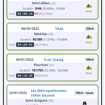
Saint-Alban
(22)
Scratch :
9/44
(20.45%) - 5/SEM
TRAIL
Perf :
RP
(05:21/km)
02:40:24
08/05/2022
TKAL
32km
Médréac
(35)
Scratch :
45/389
(11.57%) - 15/SEM
TRAIL
Perf :
(06:31/km)
03:28:41
30/01/2022
Trail Glazig
59km
Plourhan
(22)
Scratch :
181/703
(25.75%) - 53/SEM
TRAIL
Perf :
(06:25/km)
06:18:20
Les Métropolitaines -
23/01/2022
10km -
53mD+
10Km Daunat
Saint-Grégoire
(35)