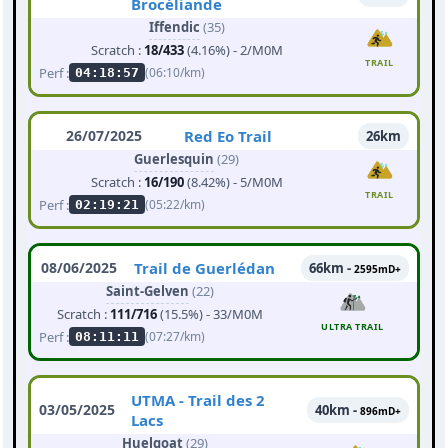
Brocéliande
Iffendic
(35)
Scratch :
18/433
(4.16%) - 2/M0M
TRAIL
Perf :
(06:10/km)
04:18:57
26/07/2025
Red Eo Trail
26km
Guerlesquin
(29)
Scratch :
16/190
(8.42%) - 5/M0M
TRAIL
Perf :
(05:22/km)
02:19:21
08/06/2025
Trail de Guerlédan
66km -
2595mD+
Saint-Gelven
(22)
Scratch :
111/716
(15.5%) - 33/M0M
ULTRA TRAIL
Perf :
(07:27/km)
08:11:11
UTMA - Trail des 2
03/05/2025
40km -
896mD+
Lacs
Huelgoat
(29)