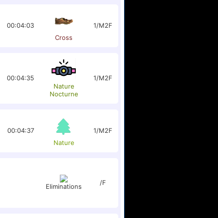
00:04:03
1/M2F
Cross
00:04:35
1/M2F
Nature
Nocturne
00:04:37
1/M2F
Nature
/F
Eliminations