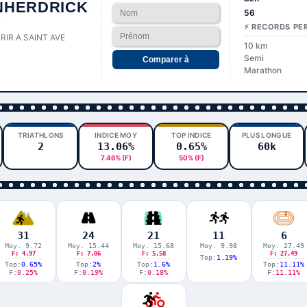
NHERDRICK
56
e
⚡ RECORDS PE
RIR A SAINT AVE
10 km
Semi
Comparer à
Marathon
TRIATHLONS
INDICE MOY
TOP INDICE
PLUS LONGUE
2
13.06%
0.65%
60k
7.46% (F)
50% (F)
31
24
21
11
6
Moy. 9.72
Moy. 15.44
Moy. 15.68
Moy. 9.98
Moy. 27.49
F: 4.97
F: 7.06
F: 5.58
F: 27.49
Top:
1.19%
Top:
0.65%
Top:
2%
Top:
1.6%
Top:
11.11%
F:
0.25%
F:
0.19%
F:
0.18%
F:
11.11%