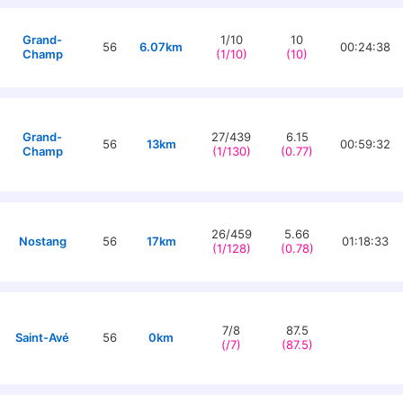
Grand-
1/10
10
56
6.07km
00:24:38
Champ
(1/10)
(10)
Grand-
27/439
6.15
56
13km
00:59:32
Champ
(1/130)
(0.77)
26/459
5.66
Nostang
56
17km
01:18:33
(1/128)
(0.78)
7/8
87.5
Saint-Avé
56
0km
(/7)
(87.5)