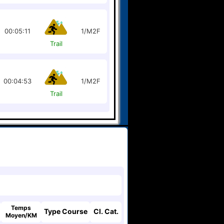
00:05:11
1/M2F
Trail
00:04:53
1/M2F
Trail
Temps
Type Course
Cl. Cat.
Moyen/KM