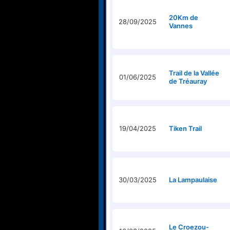
20Km de
28/09/2025
Vannes
Trail de la Vallée
01/06/2025
de Tréauray
19/04/2025
Tiken Trail
30/03/2025
La Lampaulaise
Le Croezou-