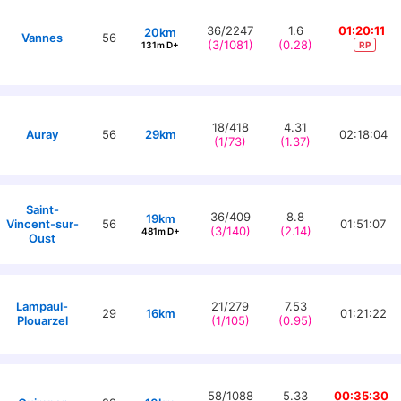
36/2247
1.6
01:20:11
20km
Vannes
56
(3/1081)
(0.28)
131m D+
RP
18/418
4.31
Auray
56
29km
02:18:04
(1/73)
(1.37)
Saint-
36/409
8.8
19km
Vincent-sur-
56
01:51:07
(3/140)
(2.14)
481m D+
Oust
Lampaul-
21/279
7.53
29
16km
01:21:22
Plouarzel
(1/105)
(0.95)
58/1088
5.33
00:35:30