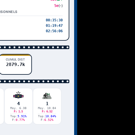
(-)
5e
RSONNELS
00:35:30
01:19:47
02:56:06
CUMUL DIST
2879.7k
4
1
Moy. 6.38
Moy. 10.84
F: 1.5
F: 6.52
Top:
5.91%
Top:
10.84%
F:
0.77%
F:
6.52%