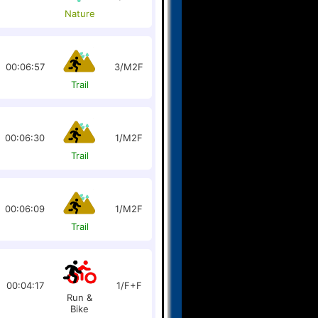
Nature
00:06:57
3/M2F
Trail
00:06:30
1/M2F
Trail
00:06:09
1/M2F
Trail
00:04:17
1/F+F
Run &
Bike