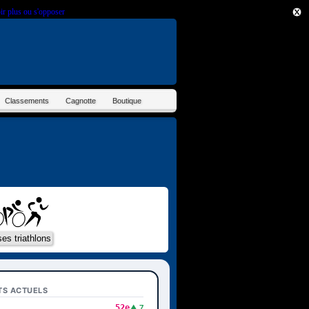
ir plus ou s'opposer
.
Classements
Cagnotte
Boutique
TS ACTUELS
52e
▲ 7