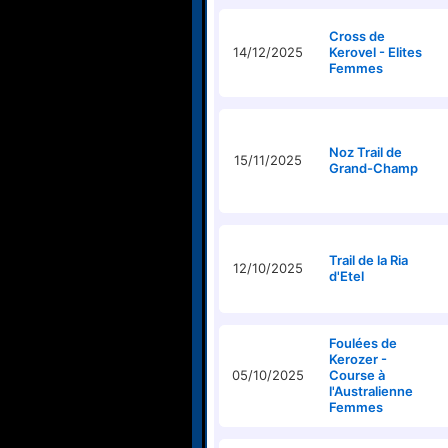
Cross de
14/12/2025
Kerovel - Elites
Femmes
Noz Trail de
15/11/2025
Grand-Champ
Trail de la Ria
12/10/2025
d'Etel
Foulées de
Kerozer -
05/10/2025
Course à
l'Australienne
Femmes