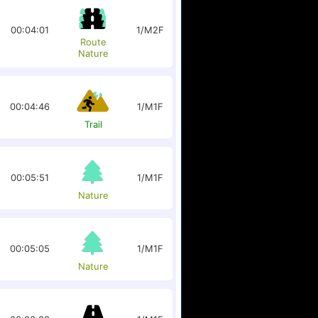
00:04:01
1/M2F
Route
Nature
00:04:46
1/M1F
Trail
00:05:51
1/M1F
Nature
00:05:05
1/M1F
Nature