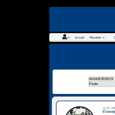
En continuant à navigue
Accueil
Résultats
ID N°
7
Eloxxx