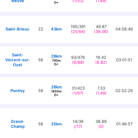
Neuve
(1/53)
(1.89)
D+
195/391
49.87
Saint-Brieuc
22
43km
04:58:49
(25/64)
(39.06)
Saint-
28km
93/479
19.42
Vincent-sur-
56
03:01:51
793m
(6/88)
(6.82)
Oust
D+
28km
31/423
7.33
Pontivy
56
02:52:26
1630m
(1/67)
(1.49)
D+
Grand-
14/36
38.89
56
25km
01:46:57
Champ
(/17)
(0)