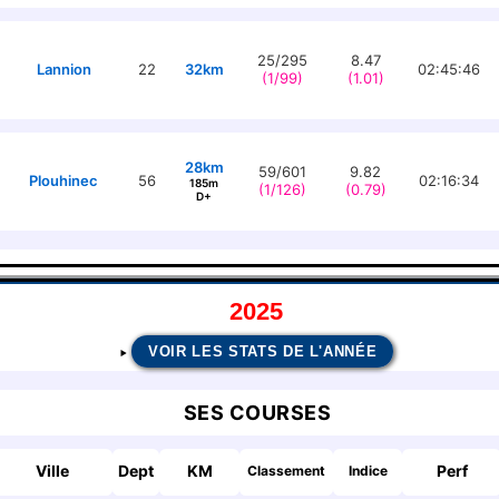
25/295
8.47
Lannion
22
32km
02:45:46
(1/99)
(1.01)
28km
59/601
9.82
Plouhinec
56
02:16:34
185m
(1/126)
(0.79)
D+
2025
VOIR LES STATS DE L'ANNÉE
SES COURSES
Ville
Dept
KM
Perf
Classement
Indice