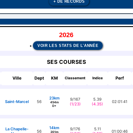
+ DE RECORDS
2026
VOIR LES STATS DE L'ANNÉE
SES COURSES
Ville
Dept
KM
Perf
Classement
Indice
23km
9/167
5.39
Saint-Marcel
56
02:01:41
454m
(1/23)
(4.35)
D+
14km
La Chapelle-
9/176
5.11
56
01:00:46
201m