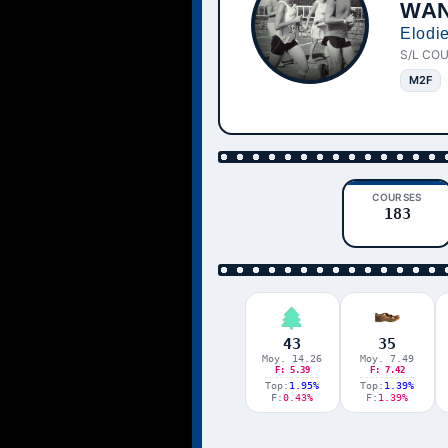
WA
Elodi
S/L COU
M2F
COURSES
183
43
35
Moy. 14.26
Moy. 7.49
F: 5.39
F: 7.42
Top:
1.95%
Top:
1.39%
F:
0.43%
F:
1.39%