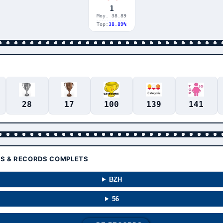
1
Moy. 38.89
Top:
38.89%
28
17
100
139
141
TS & RECORDS COMPLETS
BZH
56