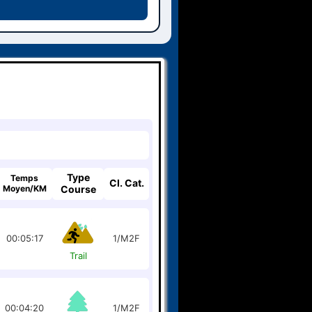
Type
Temps
Cl. Cat.
Moyen/KM
Course
00:05:17
1/M2F
Trail
00:04:20
1/M2F