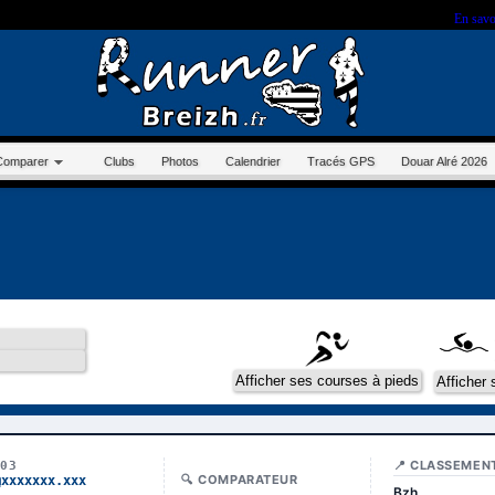
r sur ce site, vous nous autorisez à déposer un cookie à des fins de mesure d'audience.
En savo
Comparer
Clubs
Photos
Calendrier
Tracés GPS
Douar Alré 2026
📍 CLASSEMEN
003
🔍 COMPARATEUR
@xxxxxxx.xxx
Bzh