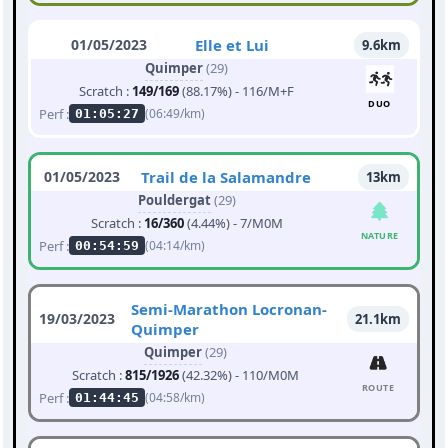
01/05/2023
Elle et Lui
9.6km
Quimper
(29)
Scratch :
149/169
(88.17%) - 116/M+F
DUO
Perf :
(06:49/km)
01:05:27
01/05/2023
Trail de la Salamandre
13km
Pouldergat
(29)
Scratch :
16/360
(4.44%) - 7/M0M
NATURE
Perf :
(04:14/km)
00:54:59
Semi-Marathon Locronan-
19/03/2023
21.1km
Quimper
Quimper
(29)
Scratch :
815/1926
(42.32%) - 110/M0M
ROUTE
Perf :
(04:58/km)
01:44:45