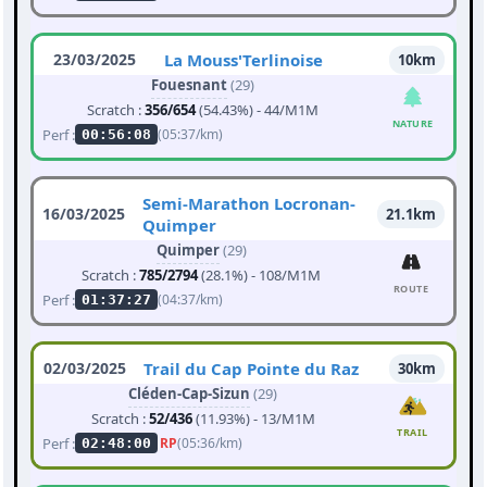
23/03/2025
La Mouss'Terlinoise
10km
Fouesnant
(29)
Scratch :
356/654
(54.43%) - 44/M1M
NATURE
Perf :
(05:37/km)
00:56:08
Semi-Marathon Locronan-
16/03/2025
21.1km
Quimper
Quimper
(29)
Scratch :
785/2794
(28.1%) - 108/M1M
ROUTE
Perf :
(04:37/km)
01:37:27
02/03/2025
Trail du Cap Pointe du Raz
30km
Cléden-Cap-Sizun
(29)
Scratch :
52/436
(11.93%) - 13/M1M
TRAIL
Perf :
RP
(05:36/km)
02:48:00