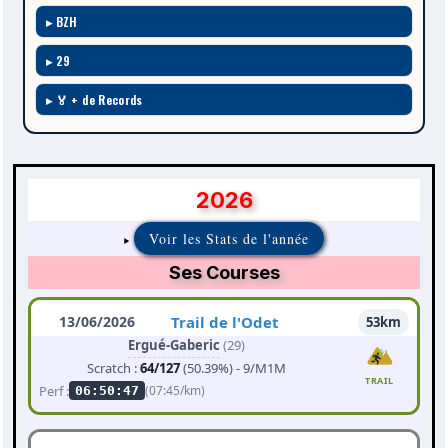
BZH
29
🏅 + de Records
2026
Voir les Stats de l'année
Ses Courses
13/06/2026
Trail de l'Odet
53km
Ergué-Gaberic
(29)
Scratch :
64/127
(50.39%) - 9/M1M
TRAIL
Perf :
(07:45/km)
06:50:47