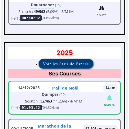
Douarnenez
(29)
Scratch :
49/962
(5.09%) - 5/M1M
ROUTE
Perf :
(03:55/km)
00:40:02
2025
Voir les Stats de l'année
Ses Courses
14/12/2025
Trail de Noël
14km
Quimper
(29)
Scratch :
52/463
(11.23%) - 4/M1M
NATURE
Perf :
(04:32/km)
01:03:22
Marathon de la
09/11/2025
42.195km -