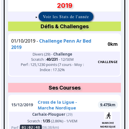
2019
Voir les Stats de l'année
Défis & Challenges
01/10/2019 -
Challenge Penn Ar Bed
0km
2019
Divers (29) -
Challenge
Scratch :
40/231
- 12/SEM
CHALLENGE
Perf : 125,1230 points (7 cours - Moy :
Indice : 17.32%
Ses Courses
Cross de la Ligue -
15/12/2019
9.475km
Marche Nordique
Carhaix-Plouguer
(29)
Scratch :
1/35
(2.86%) - 1/VEM
MARCHE
NORDIQUE
Perf :
(06:38/km)
01:02:48