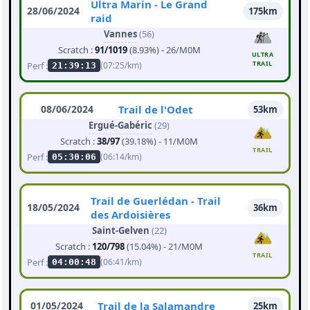
Ultra Marin - Le Grand
28/06/2024
175km
raid
Vannes
(56)
Scratch :
91/1019
(8.93%) - 26/M0M
ULTRA
TRAIL
Perf :
(07:25/km)
21:39:13
08/06/2024
Trail de l'Odet
53km
Ergué-Gabéric
(29)
Scratch :
38/97
(39.18%) - 11/M0M
TRAIL
Perf :
(06:14/km)
05:30:06
Trail de Guerlédan - Trail
18/05/2024
36km
des Ardoisières
Saint-Gelven
(22)
Scratch :
120/798
(15.04%) - 21/M0M
TRAIL
Perf :
(06:41/km)
04:00:48
01/05/2024
Trail de la Salamandre
25km