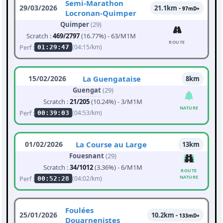
Semi-Marathon
29/03/2026
21.1km -
97mD+
Locronan-Quimper
Quimper
(29)
Scratch :
469/2797
(16.77%) - 63/M1M
ROUTE
Perf :
(04:15/km)
01:29:47
15/02/2026
La Guengataise
8km
Guengat
(29)
Scratch :
21/205
(10.24%) - 3/M1M
NATURE
Perf :
(04:53/km)
00:39:03
01/02/2026
La Course au Large
13km
Fouesnant
(29)
Scratch :
34/1012
(3.36%) - 6/M1M
ROUTE
NATURE
Perf :
(04:02/km)
00:52:28
Foulées
25/01/2026
10.2km -
133mD+
Douarnenistes