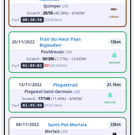
Quimper
(29)
Scratch :
28/58
(48.28%) - 8/M0M
CROSS
Perf :
(03:55/km)
00:30:50
Trail du Haut Pays
20/11/2022
15km
Bigouden
Pouldreuzic
(29)
Scratch :
30/386
(7.77%) - 12/M0M
NATURE
Perf :
RP
(04:16/km)
01:04:02
13/11/2022
Plogastrail
21.1km
Plogastel-Saint-Germain
(29)
Scratch :
17/148
(11.49%) - 4/M0M
NATURE
Perf :
(05:01/km)
01:45:49
06/11/2022
Saint-Pol-Morlaix
22km
Morlaix
(29)