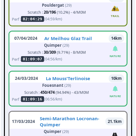
Pouldergat
(29)
Scratch :
20/196
(10.2%) - 4/M0M
TRAIL
Perf :
(04:59/km)
02:04:29
07/04/2024
Ar Meilhou Glaz Trail
14km
Quimper
(29)
Scratch :
30/309
(9.71%) - 8/M0M
NATURE
Perf :
(04:56/km)
01:09:07
24/03/2024
La Mouss'Terlinoise
10km
Fouesnant
(29)
Scratch :
450/474
(94.94%) - 43/M0M
NATURE
Perf :
(06:56/km)
01:09:16
Semi-Marathon Locronan-
17/03/2024
21.1km
Quimper
Quimper
(29)