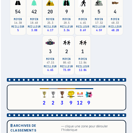
54
42
20
9
9
5
4
MOYEN
MOYEN
MOYEN
MOYEN
MOYEN
MOYEN
MOYEN
16.38
18.68
25.3
20.5
4.65
17.32
68.33
MEILLEUR
MEILLEUR
MEILLEUR
MEILLEUR
MEILLEUR
MEILLEUR
MEILLEUR
5
3.08
6.17
3.36
0.69
4.59
48.28
3
2
1
MOYEN
MOYEN
MOYEN
47.15
80.63
12.86
MEILLEUR
MEILLEUR
MEILLEUR
6.65
73.09
12.86
2
2
3
9
12
9
🗄️ ARCHIVES DE
— clique une zone pour dérouler
l'historique
CLASSEMENTS