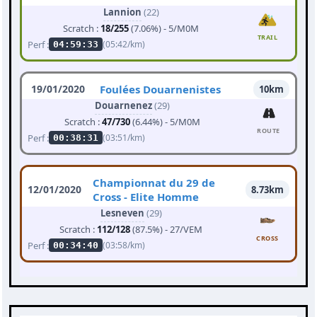
Lannion
(22)
Scratch :
18/255
(7.06%) - 5/M0M
TRAIL
Perf :
(05:42/km)
04:59:33
19/01/2020
Foulées Douarnenistes
10km
Douarnenez
(29)
Scratch :
47/730
(6.44%) - 5/M0M
ROUTE
Perf :
(03:51/km)
00:38:31
Championnat du 29 de
12/01/2020
8.73km
Cross - Elite Homme
Lesneven
(29)
Scratch :
112/128
(87.5%) - 27/VEM
CROSS
Perf :
(03:58/km)
00:34:40