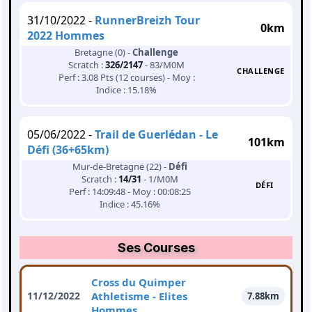
31/10/2022 -
RunnerBreizh Tour
0km
2022 Hommes
Bretagne (0) -
Challenge
Scratch :
326/2147
- 83/M0M
CHALLENGE
Perf : 3.08 Pts (12 courses) - Moy :
Indice : 15.18%
05/06/2022 -
Trail de Guerlédan - Le
101km
Défi (36+65km)
Mur-de-Bretagne (22) -
Défi
Scratch :
14/31
- 1/M0M
DÉFI
Perf : 14:09:48 - Moy : 00:08:25
Indice : 45.16%
Ses Courses
Cross du Quimper
11/12/2022
Athletisme - Elites
7.88km
Hommes