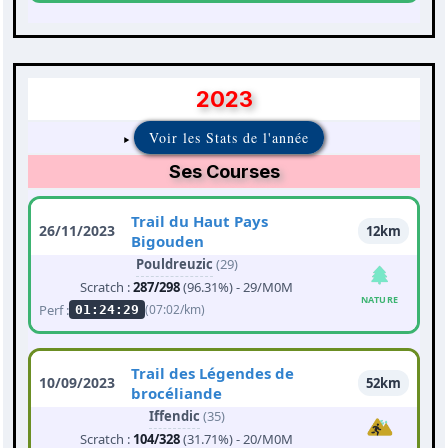
2023
Voir les Stats de l'année
Ses Courses
Trail du Haut Pays
26/11/2023
12km
Bigouden
Pouldreuzic
(29)
Scratch :
287/298
(96.31%) - 29/M0M
NATURE
Perf :
(07:02/km)
01:24:29
Trail des Légendes de
10/09/2023
52km
brocéliande
Iffendic
(35)
Scratch :
104/328
(31.71%) - 20/M0M