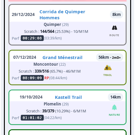
Corrida de Quimper
29/12/2024
8km
Hommes
Quimper
(29)
Scratch :
144/564
(25.53%) - 10/M1M
ROUTE
Perf :
(03:39/km)
00:29:08
07/12/2024
Grand Ménestrail
56km -
2mD+
Moncontour
(22)
Scratch :
339/516
(65.7%) - 46/M1M
TRAIL
Perf :
RP
(08:44/km)
08:09:09
19/10/2024
Kastell Trail
14km
Plomelin
(29)
Scratch :
39/379
(10.29%) - 6/M1M
NATURE
Perf :
(04:22/km)
01:01:02