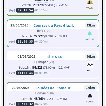
Scratch :
29/129
(22.48%) - 5/M1M
TRAIL
Perf :
(05:17/km)
02:11:54
25/05/2025
Courses du Pays Glazik
13km
Briec
(29)
Scratch :
22/227
(9.69%) - 4/M1M
NATURE
Perf :
(04:30/km)
00:58:35
01/05/2025
Elle & Lui
10km
Quimper
(29)
Scratch :
163/223
(73.09%) - 125/M+F
DUO
Perf :
(06:09/km)
01:01:33
20/04/2025
Foulées de Plomeur
9.9km
Plomeur
(29)
Scratch :
45/369
(12.2%) - 2/M1M
ROUTE
Perf :
(04:12/km)
00:41:32