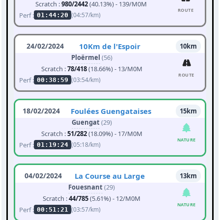
Scratch :
980/2442
(40.13%) - 139/M0M
ROUTE
Perf :
(04:57/km)
01:44:20
24/02/2024
10Km de l'Espoir
10km
Ploërmel
(56)
Scratch :
78/418
(18.66%) - 13/M0M
ROUTE
Perf :
(03:54/km)
00:38:59
18/02/2024
Foulées Guengataises
15km
Guengat
(29)
Scratch :
51/282
(18.09%) - 17/M0M
NATURE
Perf :
(05:18/km)
01:19:24
04/02/2024
La Course au Large
13km
Fouesnant
(29)
Scratch :
44/785
(5.61%) - 12/M0M
NATURE
Perf :
(03:57/km)
00:51:21