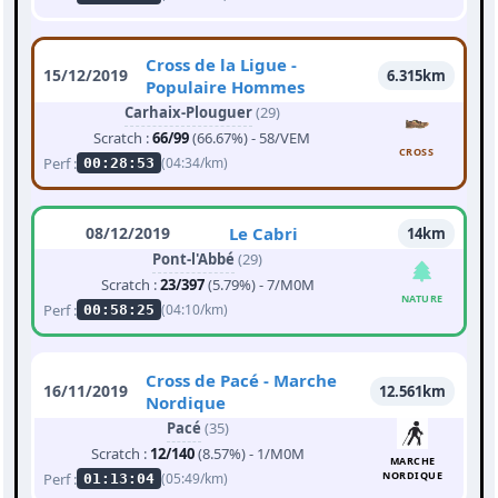
Cross de la Ligue -
15/12/2019
6.315km
Populaire Hommes
Carhaix-Plouguer
(29)
Scratch :
66/99
(66.67%) - 58/VEM
CROSS
Perf :
(04:34/km)
00:28:53
08/12/2019
Le Cabri
14km
Pont-l'Abbé
(29)
Scratch :
23/397
(5.79%) - 7/M0M
NATURE
Perf :
(04:10/km)
00:58:25
Cross de Pacé - Marche
16/11/2019
12.561km
Nordique
Pacé
(35)
Scratch :
12/140
(8.57%) - 1/M0M
MARCHE
NORDIQUE
Perf :
(05:49/km)
01:13:04