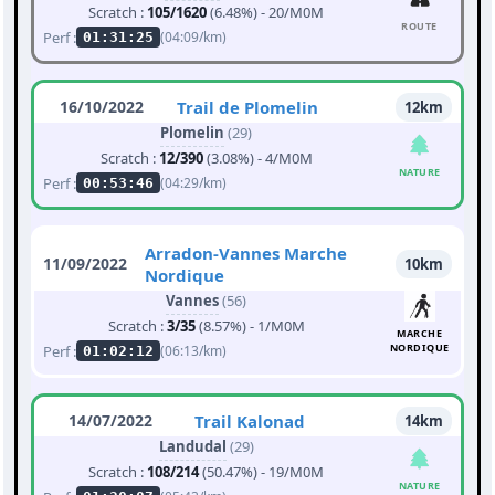
Scratch :
105/1620
(6.48%) - 20/M0M
ROUTE
Perf :
(04:09/km)
01:31:25
16/10/2022
Trail de Plomelin
12km
Plomelin
(29)
Scratch :
12/390
(3.08%) - 4/M0M
NATURE
Perf :
(04:29/km)
00:53:46
Arradon-Vannes Marche
11/09/2022
10km
Nordique
Vannes
(56)
Scratch :
3/35
(8.57%) - 1/M0M
MARCHE
NORDIQUE
Perf :
(06:13/km)
01:02:12
14/07/2022
Trail Kalonad
14km
Landudal
(29)
Scratch :
108/214
(50.47%) - 19/M0M
NATURE