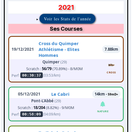
2021
Voir les Stats de l'année
Ses Courses
Cross du Quimper
19/12/2021
Athlétisme - Elites
7.88km
Hommes
Quimper
(29)
Scratch :
56/79
(70.89%) - 8/M0M
CROSS
Perf :
(03:53/km)
00:30:37
05/12/2021
Le Cabri
14km -
59mD+
Pont-L'Abbé
(29)
Scratch :
18/204
(8.82%) - 9/M0M
NATURE
Perf :
(04:09/km)
00:58:09