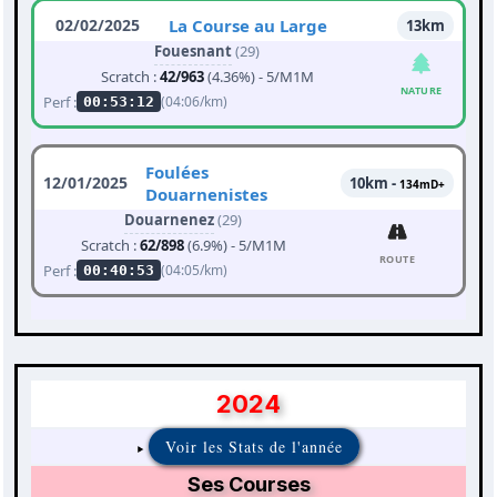
02/02/2025
La Course au Large
13km
Fouesnant
(29)
Scratch :
42/963
(4.36%) - 5/M1M
NATURE
Perf :
(04:06/km)
00:53:12
Foulées
12/01/2025
10km -
134mD+
Douarnenistes
Douarnenez
(29)
Scratch :
62/898
(6.9%) - 5/M1M
ROUTE
Perf :
(04:05/km)
00:40:53
2024
Voir les Stats de l'année
Ses Courses