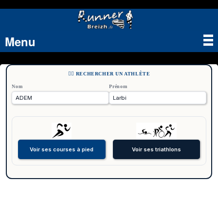
Menu
Tog
nav
🏃‍♂️ RECHERCHER UN ATHLÈTE
Nom
Prénom