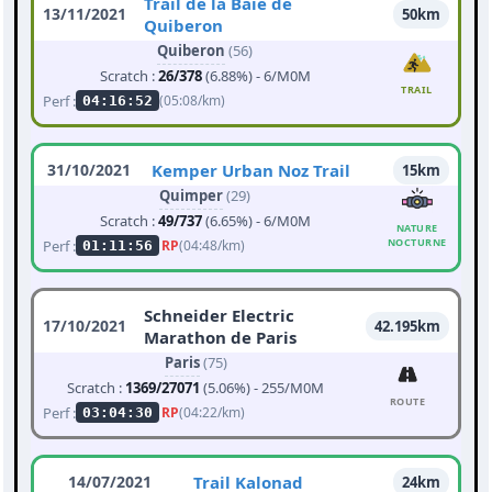
Trail de la Baie de
13/11/2021
50km
Quiberon
Quiberon
(56)
Scratch :
26/378
(6.88%) - 6/M0M
TRAIL
Perf :
(05:08/km)
04:16:52
31/10/2021
Kemper Urban Noz Trail
15km
Quimper
(29)
Scratch :
49/737
(6.65%) - 6/M0M
NATURE
NOCTURNE
Perf :
RP
(04:48/km)
01:11:56
Schneider Electric
17/10/2021
42.195km
Marathon de Paris
Paris
(75)
Scratch :
1369/27071
(5.06%) - 255/M0M
ROUTE
Perf :
RP
(04:22/km)
03:04:30
14/07/2021
Trail Kalonad
24km