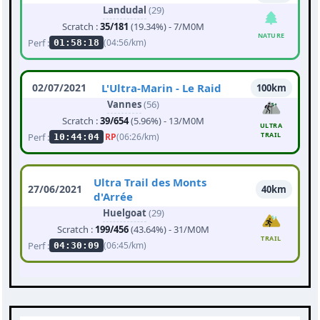
Landudal
(29)
Scratch :
35/181
(19.34%) - 7/M0M
NATURE
Perf :
(04:56/km)
01:58:18
02/07/2021
L'Ultra-Marin - Le Raid
100km
Vannes
(56)
Scratch :
39/654
(5.96%) - 13/M0M
ULTRA
TRAIL
Perf :
RP
(06:26/km)
10:44:04
Ultra Trail des Monts
27/06/2021
40km
d'Arrée
Huelgoat
(29)
Scratch :
199/456
(43.64%) - 31/M0M
TRAIL
Perf :
(06:45/km)
04:30:09