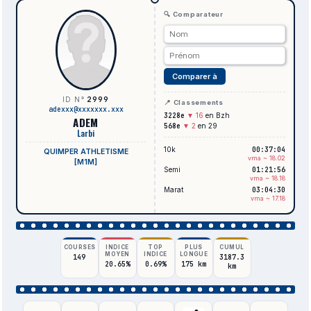
🔍 Comparateur
Comparer à
2999
ID N°
📍 Classements
adexxx@xxxxxxx.xxx
3228e
▼ 16
en Bzh
ADEM
568e
▼ 2
en 29
Larbi
10k
00:37:04
QUIMPER ATHLETISME
vma ~ 18.02
[M1M]
Semi
01:21:56
vma ~ 18.18
Marat
03:04:30
vma ~ 17.18
COURSES
INDICE
TOP
PLUS
CUMUL
MOYEN
INDICE
LONGUE
149
3187.3
20.65%
0.69%
175 km
km