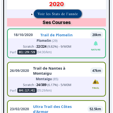
2020
Voir les Stats de l'année
Ses Courses
18/10/2020
Trail de Plomelin
20km
Plomelin
(29)
Scratch :
22/224
(9.82%) - 9/M0M
NATURE
Perf :
(04:30/km)
01:29:59
Trail de Nantes à
26/09/2020
47km
Montaigu
Montaigu
(85)
Scratch :
24/389
(6.17%) - 5/M0M
TRAIL
Perf :
(05:29/km)
04:17:41
Ultra Trail des Côtes
23/02/2020
52.5km
d'Armor