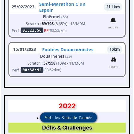
Semi-Marathon C un
25/02/2023
21.1km
Espoir
Ploërmel
(56)
Scratch :
69/798
(8.65%) - 18/M0M
ROUTE
Perf :
RP
(03:53/km)
01:21:56
15/01/2023
Foulées Douarnenistes
10km
Douarnenez
(29)
Scratch :
57/558
(10%) - 11/M0M
ROUTE
Perf :
(03:52/km)
00:38:42
2022
Voir les Stats de l'année
Défis & Challenges