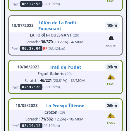
TRAIL
Perf :
(07:10/km)
06:12:55
10Km de La Forêt-
13/07/2023
10km
Fouesnant
LA FORêT-FOUESNANT
(29)
Scratch :
38/370
(10.27%) - 4/M0M
ROUTE
Perf :
RP
(03:42/km)
00:37:04
10/06/2023
Trail de l'Odet
26km
Ergué-Gaberic
(29)
Scratch :
46/221
(20.81%) - 12/M0M
TRAIL
Perf :
(06:15/km)
02:42:26
18/05/2023
La Presqu'Îlienne
26km
Crozon
(29)
Scratch :
71/582
(12.2%) - 10/M0M
TRAIL
Perf :
(05:10/km)
02:14:18