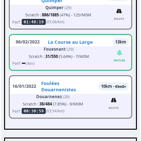
Quimper
Quimper
(29)
Scratch :
886/1885
(47%) - 125/M0M
ROUTE
Perf :
(05:08/km)
01:48:19
06/02/2022
La Course au Large
13km
Fouesnant
(29)
Scratch :
31/550
(5.64%) - 7/M0M
NATURE
Perf :
(/km)
Foulées
16/01/2022
10km -
93mD+
Douarnenistes
Douarnenez
(29)
Scratch :
38/484
(7.85%) - 9/M0M
ROUTE
Perf :
(03:54/km)
00:38:59