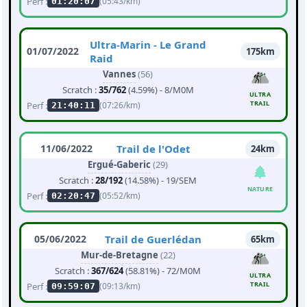
Perf :
(05:43/km)
01:20:07
Ultra-Marin - Le Grand
01/07/2022
175km
Raid
Vannes
(56)
Scratch :
35/762
(4.59%) - 8/M0M
ULTRA
TRAIL
Perf :
(07:26/km)
21:40:11
11/06/2022
Trail de l'Odet
24km
Ergué-Gaberic
(29)
Scratch :
28/192
(14.58%) - 19/SEM
NATURE
Perf :
(05:52/km)
02:20:47
05/06/2022
Trail de Guerlédan
65km
Mur-de-Bretagne
(22)
Scratch :
367/624
(58.81%) - 72/M0M
ULTRA
TRAIL
Perf :
(09:13/km)
09:59:07