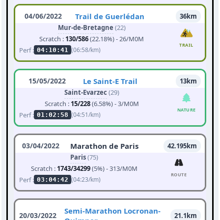
04/06/2022
Trail de Guerlédan
36km
Mur-de-Bretagne
(22)
Scratch :
130/586
(22.18%) - 26/M0M
TRAIL
Perf :
(06:58/km)
04:10:41
15/05/2022
Le Saint-E Trail
13km
Saint-Evarzec
(29)
Scratch :
15/228
(6.58%) - 3/M0M
NATURE
Perf :
(04:51/km)
01:02:58
03/04/2022
Marathon de Paris
42.195km
Paris
(75)
Scratch :
1743/34299
(5%) - 313/M0M
ROUTE
Perf :
(04:23/km)
03:04:42
Semi-Marathon Locronan-
20/03/2022
21.1km