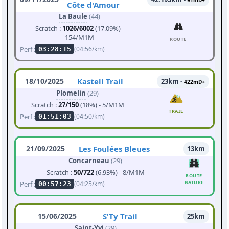
91mD+
Côte d'Amour
La Baule
(44)
Scratch :
1026/6002
(17.09%) -
154/M1M
ROUTE
Perf :
(04:56/km)
03:28:15
18/10/2025
Kastell Trail
23km -
422mD+
Plomelin
(29)
Scratch :
27/150
(18%) - 5/M1M
TRAIL
Perf :
(04:50/km)
01:51:03
21/09/2025
Les Foulées Bleues
13km
Concarneau
(29)
Scratch :
50/722
(6.93%) - 8/M1M
ROUTE
NATURE
Perf :
(04:25/km)
00:57:23
15/06/2025
S'Ty Trail
25km
Saint-Yvi
(29)