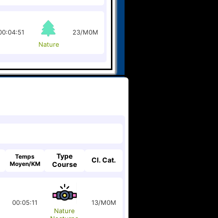
00:04:51
23/M0M
Nature
Type
Temps
Cl. Cat.
Moyen/KM
Course
00:05:11
13/M0M
Nature