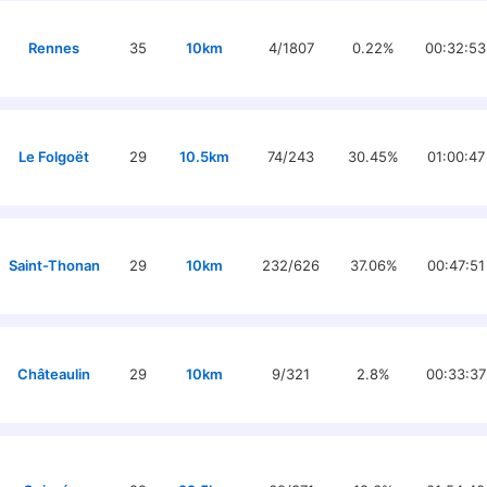
Rennes
35
10km
4/1807
0.22%
00:32:53
Le Folgoët
29
10.5km
74/243
30.45%
01:00:47
Saint-Thonan
29
10km
232/626
37.06%
00:47:51
Châteaulin
29
10km
9/321
2.8%
00:33:37