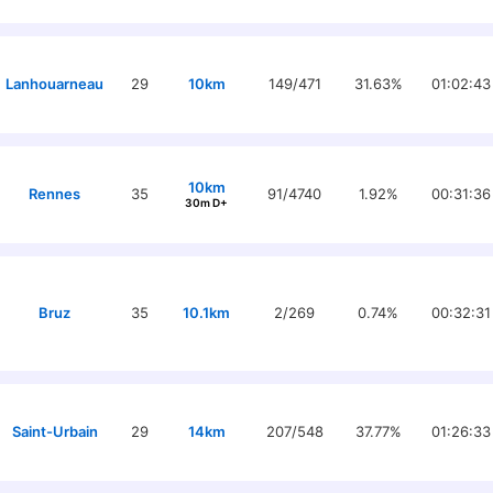
Lanhouarneau
29
10km
149/471
31.63%
01:02:43
10km
Rennes
35
91/4740
1.92%
00:31:36
30m D+
Bruz
35
10.1km
2/269
0.74%
00:32:31
Saint-Urbain
29
14km
207/548
37.77%
01:26:33