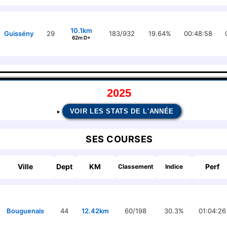
10.1km
Guissény
29
183/932
19.64%
00:48:58
62m D+
2025
VOIR LES STATS DE L'ANNÉE
SES COURSES
Ville
Dept
KM
Perf
Classement
Indice
Bouguenais
44
12.42km
60/198
30.3%
01:04:26