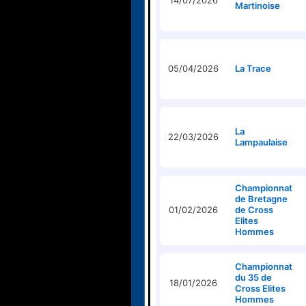
14/07/2026
Martinoise
05/04/2026
La Trace
La
22/03/2026
Lampaulaise
Championnat
de Bretagne
01/02/2026
de Cross
Elites
Hommes
Championnat
du 35 de
18/01/2026
Cross Elites
Hommes