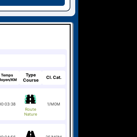
Type
Temps
Cl. Cat.
oyen/KM
Course
00:03:38
1/M0M
Route
Nature