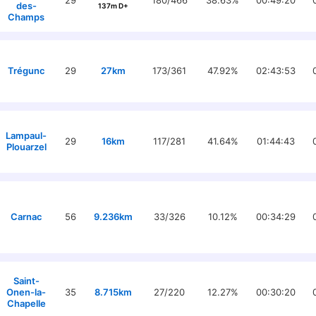
29
180/466
38.63%
00:49:20
des-
137m D+
Champs
Trégunc
29
27km
173/361
47.92%
02:43:53
Lampaul-
29
16km
117/281
41.64%
01:44:43
Plouarzel
Carnac
56
9.236km
33/326
10.12%
00:34:29
Saint-
Onen-la-
35
8.715km
27/220
12.27%
00:30:20
Chapelle