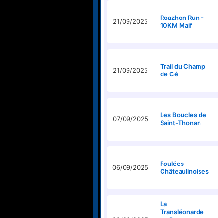
Roazhon Run -
21/09/2025
10KM Maif
Trail du Champ
21/09/2025
de Cé
Les Boucles de
07/09/2025
Saint-Thonan
Foulées
06/09/2025
Châteaulinoises
La
Transléonarde