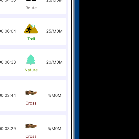
00:04:56
25/M0M
Route
00:06:04
25/M0M
Trail
00:06:33
20/M0M
Nature
00:03:44
4/M0M
Cross
00:03:29
5/M0M
Cross