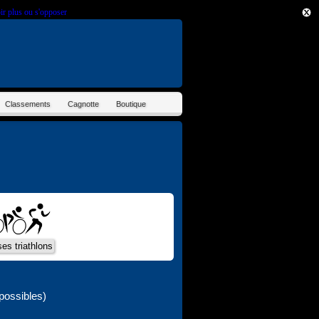
ir plus ou s'opposer
.
Classements
Cagnotte
Boutique
possibles)