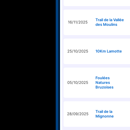
Trail de la Vallée
16/11/2025
des Moulins
25/10/2025
10Km Lamotte
Foulées
05/10/2025
Natures
Bruzoises
Trail de la
28/09/2025
Mignonne