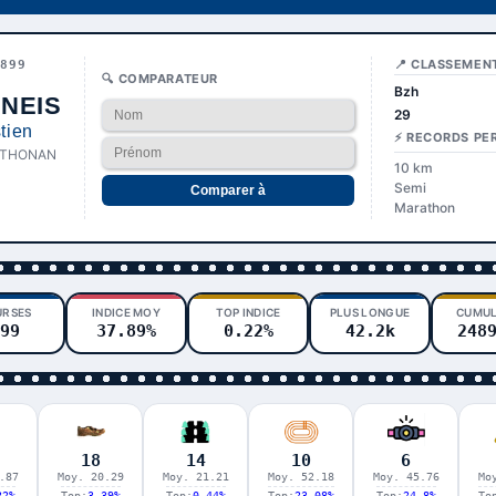
📍 CLASSEMEN
2899
🔍 COMPARATEUR
Bzh
NEIS
29
tien
⚡ RECORDS PE
 THONAN
10 km
Semi
Comparer à
Marathon
URSES
INDICE MOY
TOP INDICE
PLUS LONGUE
CUMUL
99
37.89%
0.22%
42.2k
248
18
14
10
6
.87
Moy. 20.29
Moy. 21.21
Moy. 52.18
Moy. 45.76
Mo
22%
Top:
3.39%
Top:
0.44%
Top:
23.08%
Top:
24.8%
To