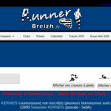
r sur ce site, vous nous autorisez à déposer un cookie à des fins de mesure d'audience.
En savo
Comparer
Clubs
Photos
Calendrier
Tracés GPS
Douar Alré 2026
Présence d'homonymes : merci de faire un choix !
n KERNEIS
coureur(euse) non inscrit(e) (plusieurs homonymes sont 
12899
Sebastien KERNEIS
(pseudo : SebK)