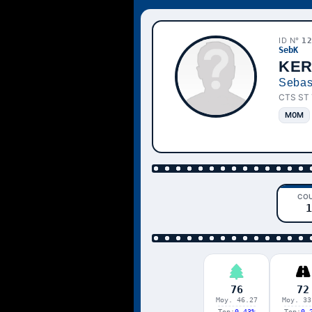
ID N°
1
SebK
KER
Sebas
CTS ST
M0M
CO
1
76
72
Moy. 46.27
Moy. 33
Top:
0.43%
Top:
0.