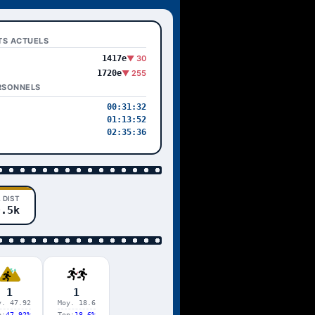
TS ACTUELS
1417e
▼ 30
1720e
▼ 255
RSONNELS
00:31:32
01:13:52
02:35:36
 DIST
9.5k
1
1
y. 47.92
Moy. 18.6
p:
47.92%
Top:
18.6%