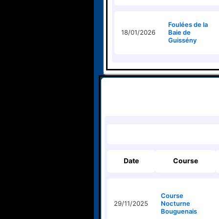
Foulées de la
18/01/2026
Baie de
Guissény
Date
Course
Course
29/11/2025
Nocturne
Bouguenais