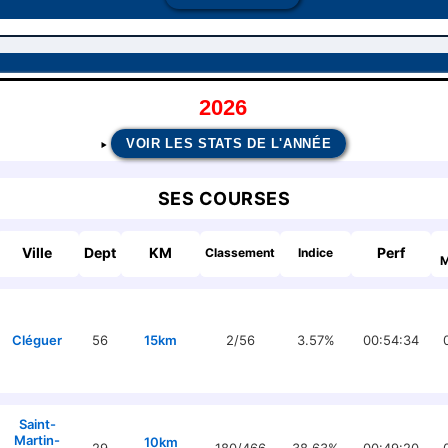
2026
VOIR LES STATS DE L'ANNÉE
SES COURSES
Ville
Dept
KM
Perf
Classement
Indice
M
Cléguer
56
15km
2/56
3.57%
00:54:34
Saint-
Martin-
10km