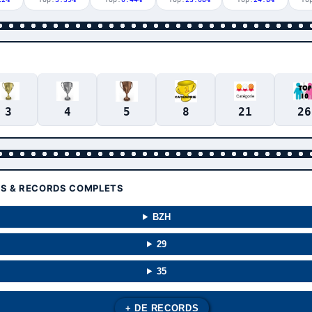
3
4
5
8
21
26
TS & RECORDS COMPLETS
BZH
29
35
+ DE RECORDS