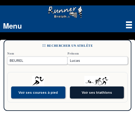
Menu
Tog
nav
🏃‍♂️ RECHERCHER UN ATHLÈTE
Nom
Prénom