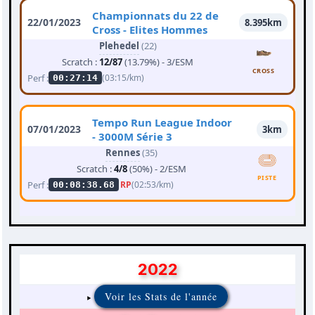
Championnats du 22 de
22/01/2023
8.395km
Cross - Elites Hommes
Plehedel
(22)
Scratch :
12/87
(13.79%) - 3/ESM
CROSS
Perf :
(03:15/km)
00:27:14
Tempo Run League Indoor
07/01/2023
3km
- 3000M Série 3
Rennes
(35)
Scratch :
4/8
(50%) - 2/ESM
PISTE
Perf :
RP
(02:53/km)
00:08:38.68
2022
Voir les Stats de l'année