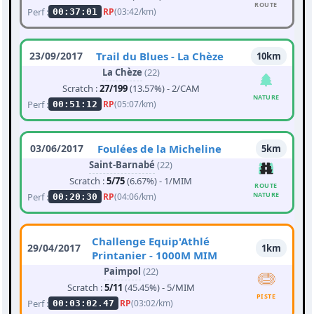
ROUTE
Perf :
RP
(03:42/km)
00:37:01
23/09/2017
Trail du Blues - La Chèze
10km
La Chèze
(22)
Scratch :
27/199
(13.57%) - 2/CAM
NATURE
Perf :
RP
(05:07/km)
00:51:12
03/06/2017
Foulées de la Micheline
5km
Saint-Barnabé
(22)
Scratch :
5/75
(6.67%) - 1/MIM
ROUTE
NATURE
Perf :
RP
(04:06/km)
00:20:30
Challenge Equip'Athlé
29/04/2017
1km
Printanier - 1000M MIM
Paimpol
(22)
Scratch :
5/11
(45.45%) - 5/MIM
PISTE
Perf :
RP
(03:02/km)
00:03:02.47