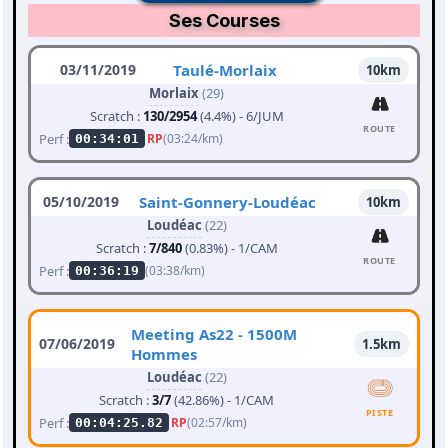
Ses Courses
03/11/2019
Taulé-Morlaix
10km
Morlaix
(29)
Scratch :
130/2954
(4.4%) - 6/JUM
ROUTE
Perf :
RP
(03:24/km)
00:34:01
05/10/2019
Saint-Gonnery-Loudéac
10km
Loudéac
(22)
Scratch :
7/840
(0.83%) - 1/CAM
ROUTE
Perf :
(03:38/km)
00:36:19
Meeting As22 - 1500M
07/06/2019
1.5km
Hommes
Loudéac
(22)
Scratch :
3/7
(42.86%) - 1/CAM
PISTE
Perf :
RP
(02:57/km)
00:04:25.82