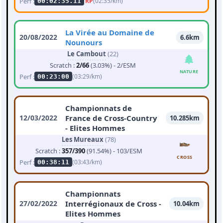
Perf :
RP
(02:35/km)
00:02:35.11
La Virée au Domaine de
20/08/2022
6.6km
Nounours
Le Cambout
(22)
Scratch :
2/66
(3.03%) - 2/ESM
NATURE
Perf :
(03:29/km)
00:23:00
Championnats de
12/03/2022
France de Cross-Country
10.285km
- Elites Hommes
Les Mureaux
(78)
Scratch :
357/390
(91.54%) - 103/ESM
CROSS
Perf :
(03:43/km)
00:38:11
Championnats
27/02/2022
Interrégionaux de Cross -
10.04km
Elites Hommes