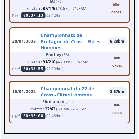
Eu
(76)
Scratch :
87/179
(48.6%) - 21/ESM
CROSS
Perf :
(03:42/km)
00:37:13
Championnats de
30/01/2022
Bretagne de Cross - Elites
9.29km
Hommes
Pontivy
(56)
Scratch :
91/210
(43.33%) - 12/ESM
CROSS
Perf :
(03:39/km)
00:33:55
Championnat du 22 de
16/01/2022
8.67km
Cross - Elites Hommes
Plumaugat
(22)
Scratch :
32/63
(50.79%) - 6/ESM
CROSS
Perf :
(03:48/km)
00:33:00