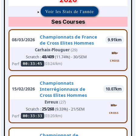
Voir les Stats de l'année
Ses Courses
Championnats de France
08/03/2026
9.91km
de Cross Elites Hommes
Carhaix-Plouguer
(29)
Scratch :
48/409
(11.74%) - 30/SEM
CROSS
Perf :
(03:24/km)
00:33:45
Championnats
15/02/2026
Interrégionnaux de
10.07km
Cross Elites Hommes
Evreux
(27)
Scratch :
25/268
(9.33%) - 21/SEM
CROSS
Perf :
(03:20/km)
00:33:33
Championnat de