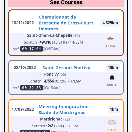
Ses Courses
Championnat de
18/12/2022
Bretagne de Cross-Court
4.325km
Hommes
Saint-Onen-La-Chapelle
(35)
Scratch :
49/310
(15.81%) - 14/ESM
CROSS
Perf :
(03:57/km)
00:17:04
02/10/2022
Saint-Gérand-Pontivy
10km
Pontivy
(56)
Scratch :
4/556
(0.72%) - 1/ESM
ROUTE
Perf :
(03:15/km)
00:32:33
Meeting Inauguration
17/09/2022
1km
Stade de Merdrignac
Merdrignac
(22)
Scratch :
2/8
(25%) - 1/ESM
PISTE