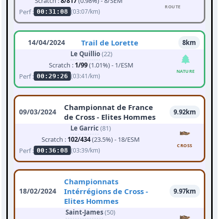
Scratch :
8/817
(0.98%) - 8/SEM
ROUTE
Perf :
(03:07/km)
00:31:08
14/04/2024
Trail de Lorette
8km
Le Quillio
(22)
Scratch :
1/99
(1.01%) - 1/ESM
NATURE
Perf :
(03:41/km)
00:29:26
Championnat de France
09/03/2024
9.92km
de Cross - Elites Hommes
Le Garric
(81)
Scratch :
102/434
(23.5%) - 18/ESM
CROSS
Perf :
(03:39/km)
00:36:08
Championnats
18/02/2024
Intérrégions de Cross -
9.97km
Elites Hommes
Saint-James
(50)