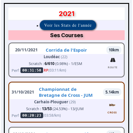
2021
Voir les Stats de l'année
Ses Courses
20/11/2021
Corrida de l'Espoir
10km
Loudéac
(22)
Scratch :
6/610
(0.98%) - 1/ESM
ROUTE
Perf :
RP
(03:11/km)
00:31:50
Championnat de
31/10/2021
5.14km
Bretagne de Cross - JUM
Carhaix-Plouguer
(29)
Scratch :
13/53
(24.53%) - 13/JUM
CROSS
Perf :
(03:58/km)
00:20:23