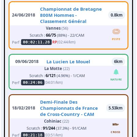
Championnat de Bretagne
24/06/2018
800M Hommes -
0.8km
Classement Général
Vannes
(56)
Scratch :
66/75
(88%) - 22/CAM
PISTE
Perf :
RP
(02:44/km)
00:02:11.28
09/06/2018
La Lucien Le Mouel
6km
La Motte
(22)
Scratch :
6/121
(4.96%) - 1/CAM
NATURE
Perf :
(04:01/km)
00:24:06
Demi-Finale Des
18/02/2018
Championnats de France
5.53km
de Cross-Country - CAM
Cohiniac
(22)
Scratch :
91/244
(37.3%) - 91/CAM
CROSS
Perf :
(03:51/km)
00:21:18