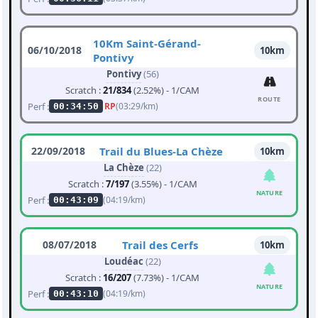
10Km Saint-Gérand-
06/10/2018
10km
Pontivy
Pontivy
(56)
Scratch :
21/834
(2.52%) - 1/CAM
ROUTE
Perf :
RP
(03:29/km)
00:34:50
22/09/2018
Trail du Blues-La Chèze
10km
La Chèze
(22)
Scratch :
7/197
(3.55%) - 1/CAM
NATURE
Perf :
(04:19/km)
00:43:09
08/07/2018
Trail des Cerfs
10km
Loudéac
(22)
Scratch :
16/207
(7.73%) - 1/CAM
NATURE
Perf :
(04:19/km)
00:43:10