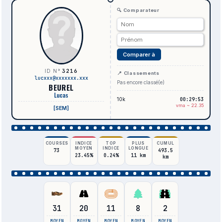
🔍 Comparateur
Comparer à
3216
ID N°
📍 Classements
lucxxx@xxxxxxx.xxx
Pas encore classé(e)
BEUREL
Lucas
10k
00:29:53
vma ~ 22.35
[SEM]
COURSES
INDICE
TOP
PLUS
CUMUL
MOYEN
INDICE
LONGUE
73
493.5
23.45%
0.24%
11 km
km
31
20
11
8
2
MOYEN
MOYEN
MOYEN
MOYEN
MOYEN