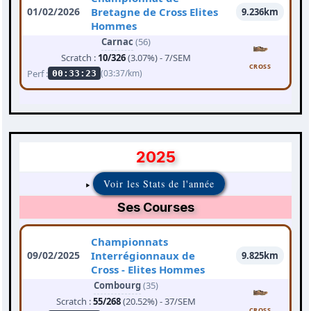
01/02/2026
Bretagne de Cross Elites
9.236km
Hommes
Carnac
(56)
Scratch :
10/326
(3.07%) - 7/SEM
CROSS
Perf :
(03:37/km)
00:33:23
2025
Voir les Stats de l'année
Ses Courses
Championnats
09/02/2025
Interrégionnaux de
9.825km
Cross - Elites Hommes
Combourg
(35)
Scratch :
55/268
(20.52%) - 37/SEM
CROSS