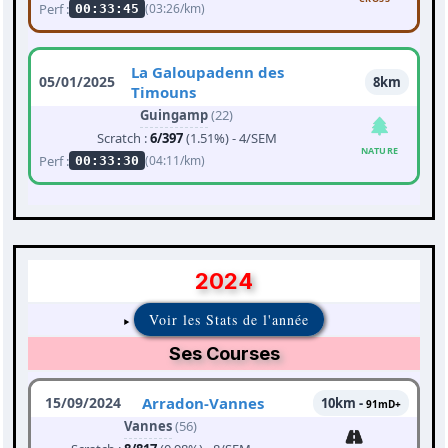
Perf :
(03:26/km)
00:33:45
La Galoupadenn des
05/01/2025
8km
Timouns
Guingamp
(22)
Scratch :
6/397
(1.51%) - 4/SEM
NATURE
Perf :
(04:11/km)
00:33:30
2024
Voir les Stats de l'année
Ses Courses
15/09/2024
Arradon-Vannes
10km -
91mD+
Vannes
(56)