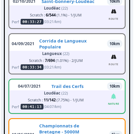
02/10/2021
Saint-Gonnery-Loudéac
10km
Loudéac
(22)
Scratch :
6/544
(1.1%) - 1/JUM
ROUTE
Perf :
(03:21/km)
00:33:27
Corrida de Langueux
04/09/2021
10km
Populaire
Langueux
(22)
Scratch :
7/694
(1.01%) - 2/JUM
ROUTE
Perf :
(03:21/km)
00:33:34
04/07/2021
Trail des Cerfs
10km
Loudéac
(22)
Scratch :
11/142
(7.75%) - 1/JUM
NATURE
Perf :
(04:07/km)
00:41:13
Championnats de
Bretagne - 5000M