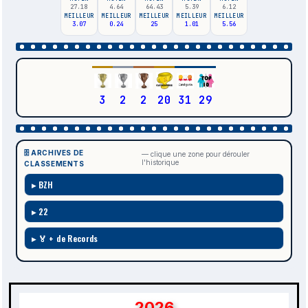
27.18
4.64
64.43
5.39
6.12
MEILLEUR
MEILLEUR
MEILLEUR
MEILLEUR
MEILLEUR
3.07
0.24
25
1.01
5.56
3
2
2
20
31
29
🗄️ ARCHIVES DE
— clique une zone pour dérouler
l'historique
CLASSEMENTS
BZH
22
🏅 + de Records
2026