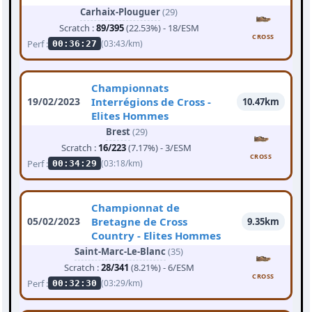
Carhaix-Plouguer
(29)
Scratch :
89/395
(22.53%) - 18/ESM
CROSS
Perf :
(03:43/km)
00:36:27
Championnats
19/02/2023
Interrégions de Cross -
10.47km
Elites Hommes
Brest
(29)
Scratch :
16/223
(7.17%) - 3/ESM
CROSS
Perf :
(03:18/km)
00:34:29
Championnat de
05/02/2023
Bretagne de Cross
9.35km
Country - Elites Hommes
Saint-Marc-Le-Blanc
(35)
Scratch :
28/341
(8.21%) - 6/ESM
CROSS
Perf :
(03:29/km)
00:32:30