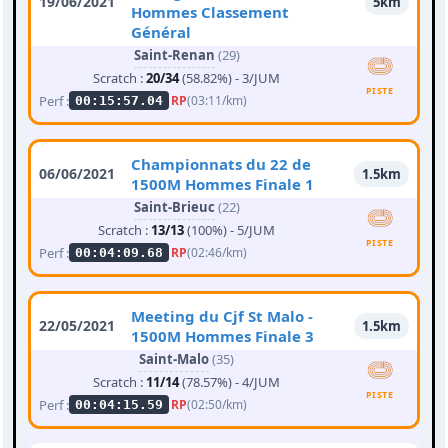
19/06/2021
5km
Hommes Classement
Général
Saint-Renan
(29)
Scratch :
20/34
(58.82%) - 3/JUM
PISTE
Perf :
RP
(03:11/km)
00:15:57.04
Championnats du 22 de
06/06/2021
1.5km
1500M Hommes Finale 1
Saint-Brieuc
(22)
Scratch :
13/13
(100%) - 5/JUM
PISTE
Perf :
RP
(02:46/km)
00:04:09.68
Meeting du Cjf St Malo -
22/05/2021
1.5km
1500M Hommes Finale 3
Saint-Malo
(35)
Scratch :
11/14
(78.57%) - 4/JUM
PISTE
Perf :
RP
(02:50/km)
00:04:15.59