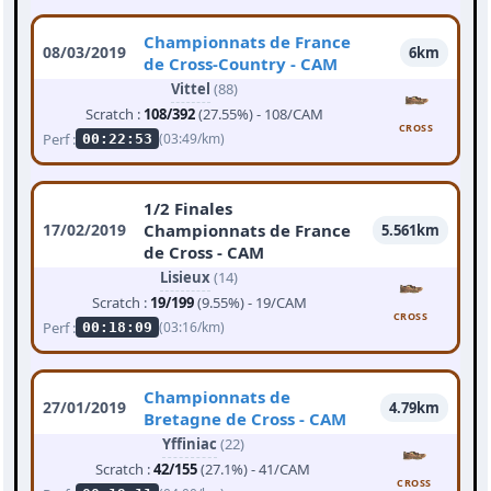
Championnats de France
08/03/2019
6km
de Cross-Country - CAM
Vittel
(88)
Scratch :
108/392
(27.55%) - 108/CAM
CROSS
Perf :
(03:49/km)
00:22:53
1/2 Finales
17/02/2019
Championnats de France
5.561km
de Cross - CAM
Lisieux
(14)
Scratch :
19/199
(9.55%) - 19/CAM
CROSS
Perf :
(03:16/km)
00:18:09
Championnats de
27/01/2019
4.79km
Bretagne de Cross - CAM
Yffiniac
(22)
Scratch :
42/155
(27.1%) - 41/CAM
CROSS