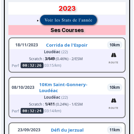
2023
Voir les Stats de l'année
Ses Courses
18/11/2023
Corrida de l'Espoir
10km
Loudéac
(22)
Scratch :
3/649
(0.46%) - 2/ESM
ROUTE
Perf :
(03:15/km)
00:32:26
10Km Saint-Gonnery-
08/10/2023
10km
Loudéac
Loudéac
(22)
Scratch :
1/411
(0.24%) - 1/ESM
ROUTE
Perf :
(03:14/km)
00:32:24
23/09/2023
Défi du Jerzual
11km