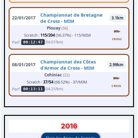
Championnat de Bretagne
22/01/2017
3.1km
de Cross - MIM
Plouay
(56)
Scratch :
115/204
(56.37%) - 115/MIM
CROSS
Perf :
(04:07/km)
00:12:47
Championnat des Côtes
08/01/2017
2.99km
d'Armor de Cross - MIM
Cohiniac
(22)
Scratch :
37/54
(68.52%) - 37/MIM
CROSS
Perf :
(04:25/km)
00:13:11
2016
Voir les Stats de l'année