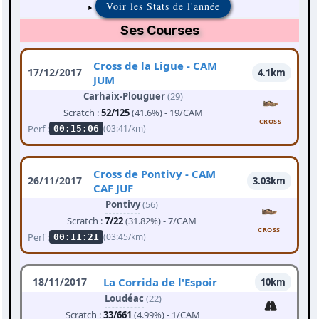
Voir les Stats de l'année
Ses Courses
Cross de la Ligue - CAM
17/12/2017
4.1km
JUM
Carhaix-Plouguer
(29)
Scratch :
52/125
(41.6%) - 19/CAM
CROSS
Perf :
(03:41/km)
00:15:06
Cross de Pontivy - CAM
26/11/2017
3.03km
CAF JUF
Pontivy
(56)
Scratch :
7/22
(31.82%) - 7/CAM
CROSS
Perf :
(03:45/km)
00:11:21
18/11/2017
La Corrida de l'Espoir
10km
Loudéac
(22)
Scratch :
33/661
(4.99%) - 1/CAM