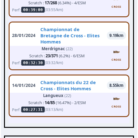
Scratch :
17/268
(6.34%) - 4/ESM
CROSS
Perf :
(03:55/km)
00:39:00
Championnat de
28/01/2024
Bretagne de Cross - Elites
9.19km
Hommes
Merdrignac
(22)
Scratch :
23/371
(6.2%) - 6/ESM
CROSS
Perf :
(03:32/km)
00:32:30
Championnats du 22 de
14/01/2024
8.55km
Cross - Elites Hommes
Langueux
(22)
Scratch :
14/85
(16.47%) - 2/ESM
CROSS
Perf :
(03:13/km)
00:27:31