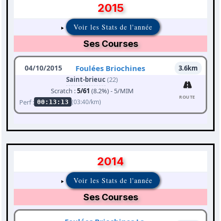
2015
Voir les Stats de l'année
Ses Courses
04/10/2015
Foulées Briochines
3.6km
Saint-brieuc
(22)
Scratch :
5/61
(8.2%) - 5/MIM
ROUTE
Perf :
(03:40/km)
00:13:13
2014
Voir les Stats de l'année
Ses Courses