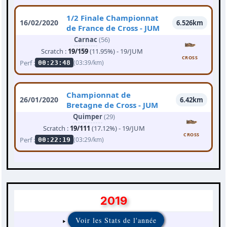
1/2 Finale Championnat
16/02/2020
6.526km
de France de Cross - JUM
Carnac
(56)
Scratch :
19/159
(11.95%) - 19/JUM
CROSS
Perf :
(03:39/km)
00:23:48
Championnat de
26/01/2020
6.42km
Bretagne de Cross - JUM
Quimper
(29)
Scratch :
19/111
(17.12%) - 19/JUM
CROSS
Perf :
(03:29/km)
00:22:19
2019
Voir les Stats de l'année