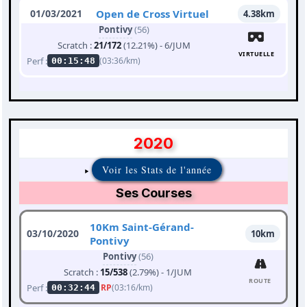
01/03/2021
Open de Cross Virtuel
4.38km
Pontivy
(56)
Scratch :
21/172
(12.21%) - 6/JUM
VIRTUELLE
Perf :
(03:36/km)
00:15:48
2020
Voir les Stats de l'année
Ses Courses
10Km Saint-Gérand-
03/10/2020
10km
Pontivy
Pontivy
(56)
Scratch :
15/538
(2.79%) - 1/JUM
ROUTE
Perf :
RP
(03:16/km)
00:32:44