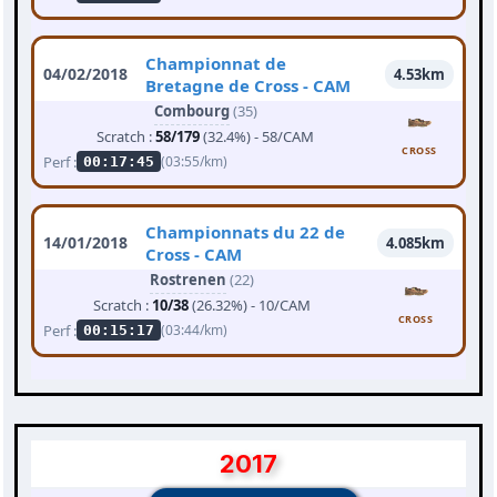
Championnat de
04/02/2018
4.53km
Bretagne de Cross - CAM
Combourg
(35)
Scratch :
58/179
(32.4%) - 58/CAM
CROSS
Perf :
(03:55/km)
00:17:45
Championnats du 22 de
14/01/2018
4.085km
Cross - CAM
Rostrenen
(22)
Scratch :
10/38
(26.32%) - 10/CAM
CROSS
Perf :
(03:44/km)
00:15:17
2017