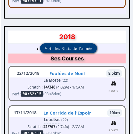
Perf :
(04:00/km)
00:19:11
2018
Voir les Stats de l'année
Ses Courses
22/12/2018
Foulées de Noël
8.5km
La Motte
(22)
Scratch :
14/348
(4.02%) - 1/CAM
ROUTE
Perf :
(03:48/km)
00:32:15
17/11/2018
La Corrida de l'Espoir
10km
Loudéac
(22)
Scratch :
21/767
(2.74%) - 2/CAM
ROUTE
Perf :
(03:37/km)
00:36:11