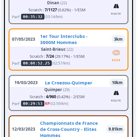
Dinan
(22)
Scratch :
7/1127
(0.62%) - 1/ESM
ROUTE
Perf :
(03:14/km)
00:35:32
1er Tour Interclubs -
07/05/2023
3km
3000M Hommes
Saint-Brieuc
(22)
Scratch :
7/24
(29.17%) - 1/ESM
PISTE
Perf :
(02:57/km)
00:08:52.25
19/03/2023
Le Croezou-Quimper
10km
Quimper
(29)
Scratch :
4/960
(0.42%) - 2/ESM
ROUTE
Perf :
RP
(02:59/km)
00:29:53
Championnats de France
12/03/2023
de Cross-Country - Elites
9.81km
Hommes