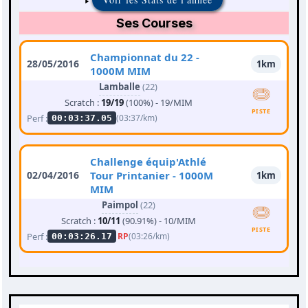
Ses Courses
Championnat du 22 -
28/05/2016
1km
1000M MIM
Lamballe
(22)
Scratch :
19/19
(100%) - 19/MIM
PISTE
Perf :
(03:37/km)
00:03:37.05
Challenge équip'Athlé
02/04/2016
Tour Printanier - 1000M
1km
MIM
Paimpol
(22)
Scratch :
10/11
(90.91%) - 10/MIM
PISTE
Perf :
RP
(03:26/km)
00:03:26.17