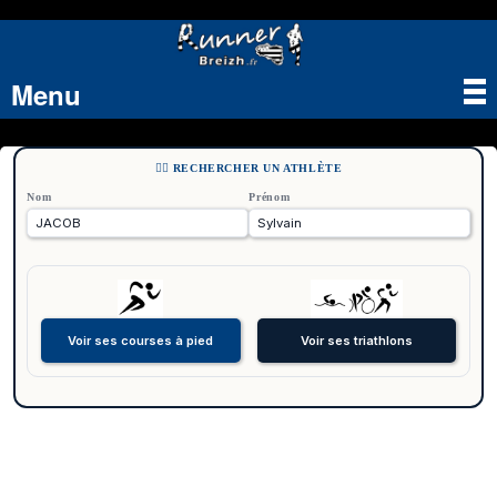
Menu
Tog
nav
🏃‍♂️ RECHERCHER UN ATHLÈTE
Nom
Prénom