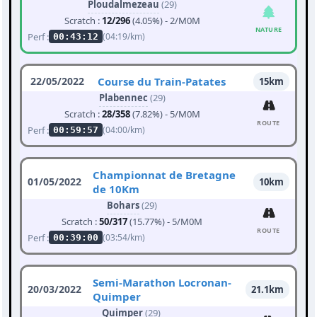
Ploudalmezeau
(29)
Scratch :
12/296
(4.05%) - 2/M0M
NATURE
Perf :
(04:19/km)
00:43:12
22/05/2022
Course du Train-Patates
15km
Plabennec
(29)
Scratch :
28/358
(7.82%) - 5/M0M
ROUTE
Perf :
(04:00/km)
00:59:57
Championnat de Bretagne
01/05/2022
10km
de 10Km
Bohars
(29)
Scratch :
50/317
(15.77%) - 5/M0M
ROUTE
Perf :
(03:54/km)
00:39:00
Semi-Marathon Locronan-
20/03/2022
21.1km
Quimper
Quimper
(29)