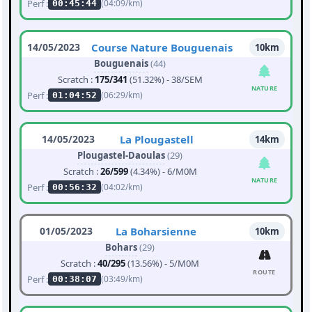
Perf :
(04:09/km)
00:45:44
14/05/2023
Course Nature Bouguenais
10km
Bouguenais
(44)
Scratch :
175/341
(51.32%) - 38/SEM
NATURE
Perf :
(06:29/km)
01:04:52
14/05/2023
La Plougastell
14km
Plougastel-Daoulas
(29)
Scratch :
26/599
(4.34%) - 6/M0M
NATURE
Perf :
(04:02/km)
00:56:32
01/05/2023
La Boharsienne
10km
Bohars
(29)
Scratch :
40/295
(13.56%) - 5/M0M
ROUTE
Perf :
(03:49/km)
00:38:07