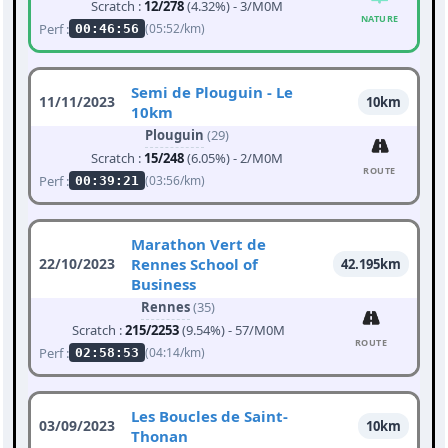
Scratch :
12/278
(4.32%) - 3/M0M
NATURE
Perf :
(05:52/km)
00:46:56
Semi de Plouguin - Le
11/11/2023
10km
10km
Plouguin
(29)
Scratch :
15/248
(6.05%) - 2/M0M
ROUTE
Perf :
(03:56/km)
00:39:21
Marathon Vert de
22/10/2023
Rennes School of
42.195km
Business
Rennes
(35)
Scratch :
215/2253
(9.54%) - 57/M0M
ROUTE
Perf :
(04:14/km)
02:58:53
Les Boucles de Saint-
03/09/2023
10km
Thonan