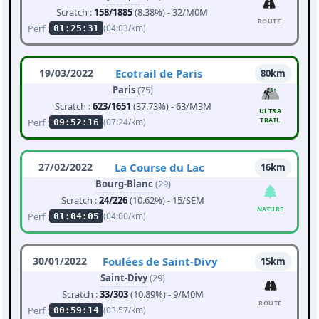
Scratch :
158/1885
(8.38%) - 32/M0M
ROUTE
Perf :
(04:03/km)
01:25:31
19/03/2022
Ecotrail de Paris
80km
Paris
(75)
Scratch :
623/1651
(37.73%) - 63/M3M
ULTRA
TRAIL
Perf :
(07:24/km)
09:52:16
27/02/2022
La Course du Lac
16km
Bourg-Blanc
(29)
Scratch :
24/226
(10.62%) - 15/SEM
NATURE
Perf :
(04:00/km)
01:04:05
30/01/2022
Foulées de Saint-Divy
15km
Saint-Divy
(29)
Scratch :
33/303
(10.89%) - 9/M0M
ROUTE
Perf :
(03:57/km)
00:59:14