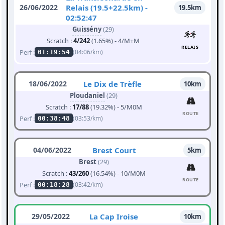
26/06/2022
Relais (19.5+22.5km) -
19.5km
02:52:47
Guissény
(29)
Scratch :
4/242
(1.65%) - 4/M+M
RELAIS
Perf :
(04:06/km)
01:19:54
18/06/2022
Le Dix de Trèfle
10km
Ploudaniel
(29)
Scratch :
17/88
(19.32%) - 5/M0M
ROUTE
Perf :
(03:53/km)
00:38:48
04/06/2022
Brest Court
5km
Brest
(29)
Scratch :
43/260
(16.54%) - 10/M0M
ROUTE
Perf :
(03:42/km)
00:18:28
29/05/2022
La Cap Iroise
10km