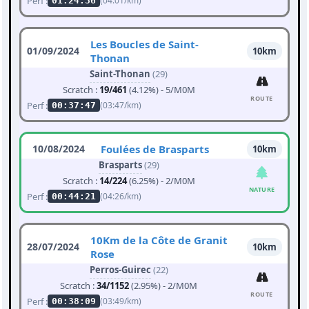
Perf :
(04:01/km)
01:24:36
Les Boucles de Saint-
01/09/2024
10km
Thonan
Saint-Thonan
(29)
Scratch :
19/461
(4.12%) - 5/M0M
ROUTE
Perf :
(03:47/km)
00:37:47
10/08/2024
Foulées de Brasparts
10km
Brasparts
(29)
Scratch :
14/224
(6.25%) - 2/M0M
NATURE
Perf :
(04:26/km)
00:44:21
10Km de la Côte de Granit
28/07/2024
10km
Rose
Perros-Guirec
(22)
Scratch :
34/1152
(2.95%) - 2/M0M
ROUTE
Perf :
(03:49/km)
00:38:09