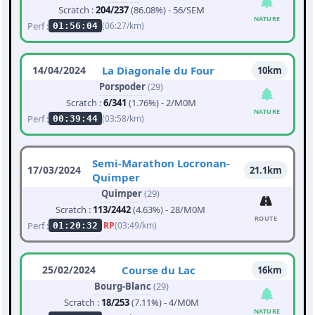
Scratch :
204/237
(86.08%) - 56/SEM
NATURE
Perf :
(06:27/km)
01:56:04
14/04/2024
La Diagonale du Four
10km
Porspoder
(29)
Scratch :
6/341
(1.76%) - 2/M0M
NATURE
Perf :
(03:58/km)
00:39:44
Semi-Marathon Locronan-
17/03/2024
21.1km
Quimper
Quimper
(29)
Scratch :
113/2442
(4.63%) - 28/M0M
ROUTE
Perf :
RP
(03:49/km)
01:20:32
25/02/2024
Course du Lac
16km
Bourg-Blanc
(29)
Scratch :
18/253
(7.11%) - 4/M0M
NATURE