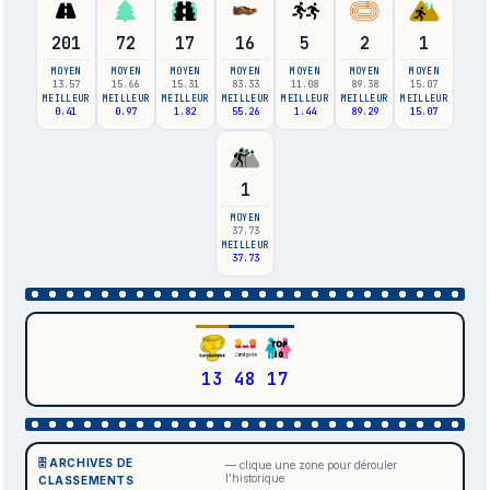
201
72
17
16
5
2
1
MOYEN
MOYEN
MOYEN
MOYEN
MOYEN
MOYEN
MOYEN
13.57
15.66
15.31
83.33
11.08
89.38
15.07
MEILLEUR
MEILLEUR
MEILLEUR
MEILLEUR
MEILLEUR
MEILLEUR
MEILLEUR
0.41
0.97
1.82
55.26
1.44
89.29
15.07
1
MOYEN
37.73
MEILLEUR
37.73
13
48
17
🗄️ ARCHIVES DE
— clique une zone pour dérouler
l'historique
CLASSEMENTS