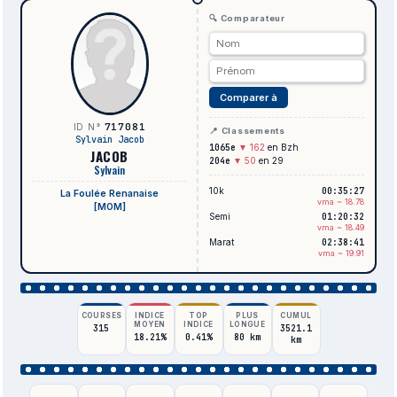
🔍 Comparateur
Comparer à
717081
ID N°
📍 Classements
Sylvain Jacob
1065e
▼ 162
en Bzh
JACOB
204e
▼ 50
en 29
Sylvain
10k
00:35:27
La Foulée Renanaise
vma ~ 18.78
[M0M]
Semi
01:20:32
vma ~ 18.49
Marat
02:38:41
vma ~ 19.91
COURSES
INDICE
TOP
PLUS
CUMUL
MOYEN
INDICE
LONGUE
315
3521.1
18.21%
0.41%
80 km
km