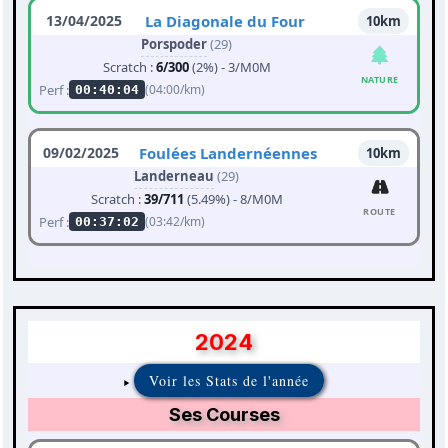
13/04/2025
La Diagonale du Four
10km
Porspoder
(29)
Scratch :
6/300
(2%) - 3/M0M
NATURE
Perf :
(04:00/km)
00:40:04
09/02/2025
Foulées Landernéennes
10km
Landerneau
(29)
Scratch :
39/711
(5.49%) - 8/M0M
ROUTE
Perf :
(03:42/km)
00:37:02
2024
Voir les Stats de l'année
Ses Courses