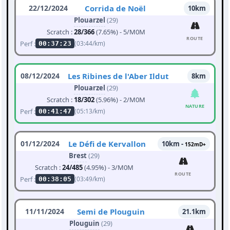
22/12/2024
Corrida de Noël
10km
Plouarzel
(29)
Scratch :
28/366
(7.65%) - 5/M0M
ROUTE
Perf :
(03:44/km)
00:37:23
08/12/2024
Les Ribines de l'Aber Ildut
8km
Plouarzel
(29)
Scratch :
18/302
(5.96%) - 2/M0M
NATURE
Perf :
(05:13/km)
00:41:47
01/12/2024
Le Défi de Kervallon
10km -
152mD+
Brest
(29)
Scratch :
24/485
(4.95%) - 3/M0M
ROUTE
Perf :
(03:49/km)
00:38:05
11/11/2024
Semi de Plouguin
21.1km
Plouguin
(29)