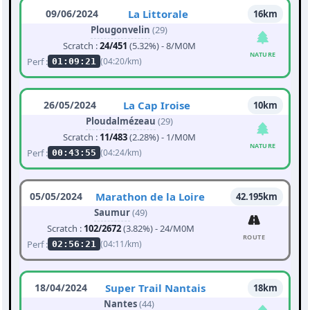
09/06/2024
La Littorale
16km
Plougonvelin
(29)
Scratch :
24/451
(5.32%) - 8/M0M
NATURE
Perf :
(04:20/km)
01:09:21
26/05/2024
La Cap Iroise
10km
Ploudalmézeau
(29)
Scratch :
11/483
(2.28%) - 1/M0M
NATURE
Perf :
(04:24/km)
00:43:55
05/05/2024
Marathon de la Loire
42.195km
Saumur
(49)
Scratch :
102/2672
(3.82%) - 24/M0M
ROUTE
Perf :
(04:11/km)
02:56:21
18/04/2024
Super Trail Nantais
18km
Nantes
(44)