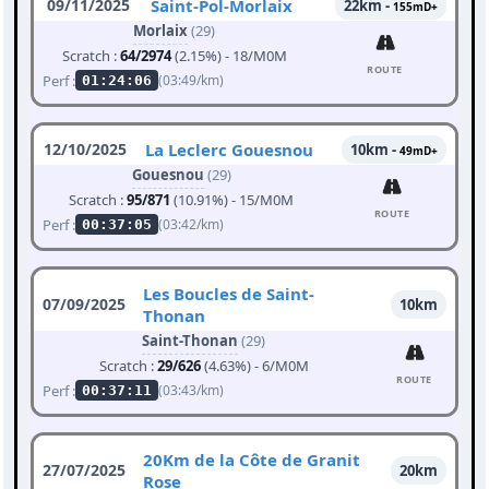
09/11/2025
Saint-Pol-Morlaix
22km -
155mD+
Morlaix
(29)
Scratch :
64/2974
(2.15%) - 18/M0M
ROUTE
Perf :
(03:49/km)
01:24:06
12/10/2025
La Leclerc Gouesnou
10km -
49mD+
Gouesnou
(29)
Scratch :
95/871
(10.91%) - 15/M0M
ROUTE
Perf :
(03:42/km)
00:37:05
Les Boucles de Saint-
07/09/2025
10km
Thonan
Saint-Thonan
(29)
Scratch :
29/626
(4.63%) - 6/M0M
ROUTE
Perf :
(03:43/km)
00:37:11
20Km de la Côte de Granit
27/07/2025
20km
Rose