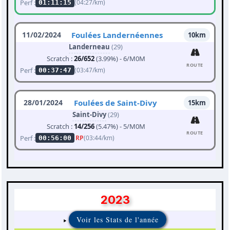
Perf :
(04:27/km)
01:11:15
11/02/2024
Foulées Landernéennes
10km
Landerneau
(29)
Scratch :
26/652
(3.99%) - 6/M0M
ROUTE
Perf :
(03:47/km)
00:37:47
28/01/2024
Foulées de Saint-Divy
15km
Saint-Divy
(29)
Scratch :
14/256
(5.47%) - 5/M0M
ROUTE
Perf :
RP
(03:44/km)
00:56:00
2023
Voir les Stats de l'année