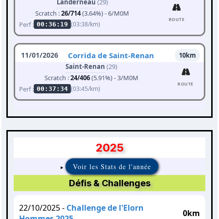
Landerneau
(29)
Scratch :
26/714
(3.64%) - 6/M0M
ROUTE
Perf :
(03:38/km)
00:36:19
11/01/2026
Corrida de Saint-Renan
10km
Saint-Renan
(29)
Scratch :
24/406
(5.91%) - 3/M0M
ROUTE
Perf :
(03:45/km)
00:37:34
2025
Voir les Stats de l'année
Défis & Challenges
22/10/2025 -
Challenge de l'Elorn
0km
Hommes 2025