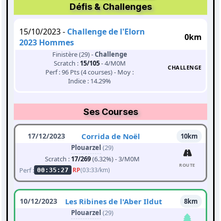
Défis & Challenges
15/10/2023 -
Challenge de l'Elorn
0km
2023 Hommes
Finistère (29) -
Challenge
Scratch :
15/105
- 4/M0M
CHALLENGE
Perf : 96 Pts (4 courses) - Moy :
Indice : 14.29%
Ses Courses
17/12/2023
Corrida de Noël
10km
Plouarzel
(29)
Scratch :
17/269
(6.32%) - 3/M0M
ROUTE
Perf :
RP
(03:33/km)
00:35:27
10/12/2023
Les Ribines de l'Aber Ildut
8km
Plouarzel
(29)