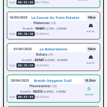
Perf :
(04:17/km)
00:42:48
18/05/2025
La Course du Train Patates
10km
Plabennec
(29)
Scratch :
16/641
(2.5%) - 3/M0M
ROUTE
Perf :
(03:38/km)
00:36:20
01/05/2025
La Boharsienne
10km
Bohars
(29)
Scratch :
33/547
(6.03%) - 6/M0M
ROUTE
Perf :
(03:42/km)
00:36:58
20/04/2025
Breizh Oxygene Trail
10.5km
Plouneventer
(29)
Scratch :
10/213
(4.69%) - 1/M0M
NATURE
Perf :
(04:33/km)
00:47:44