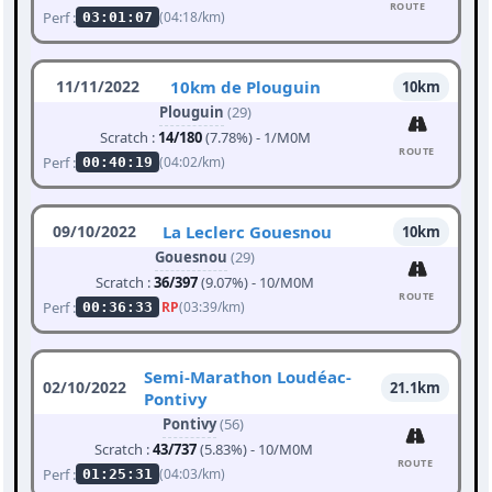
ROUTE
Perf :
(04:18/km)
03:01:07
11/11/2022
10km de Plouguin
10km
Plouguin
(29)
Scratch :
14/180
(7.78%) - 1/M0M
ROUTE
Perf :
(04:02/km)
00:40:19
09/10/2022
La Leclerc Gouesnou
10km
Gouesnou
(29)
Scratch :
36/397
(9.07%) - 10/M0M
ROUTE
Perf :
RP
(03:39/km)
00:36:33
Semi-Marathon Loudéac-
02/10/2022
21.1km
Pontivy
Pontivy
(56)
Scratch :
43/737
(5.83%) - 10/M0M
ROUTE
Perf :
(04:03/km)
01:25:31