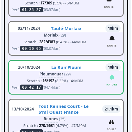
Scratch :
17/309
(5.5%) - 5/M0M
ROUTE
Perf :
(03:57/km)
01:23:27
03/11/2024
Taulé-Morlaix
10km
Morlaix
(29)
Scratch :
282/4383
(6.43%) - 44/M0M
ROUTE
Perf :
(03:37/km)
00:36:05
20/10/2024
La Run'Ploum
10km
Ploumoguer
(29)
Scratch :
16/192
(8.33%) - 4/M0M
NATURE
Perf :
(04:14/km)
00:42:17
Tout Rennes Court - Le
13/10/2024
21.1km
S'mi Ouest France
Rennes
(35)
Scratch :
270/5631
(4.79%) - 47/M0M
ROUTE