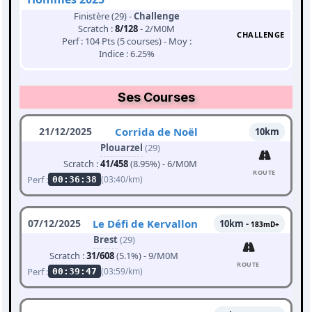
Finistère (29) -
Challenge
Scratch :
8/128
- 2/M0M
CHALLENGE
Perf : 104 Pts (5 courses) - Moy :
Indice : 6.25%
Ses Courses
21/12/2025
Corrida de Noël
10km
Plouarzel
(29)
Scratch :
41/458
(8.95%) - 6/M0M
ROUTE
Perf :
(03:40/km)
00:36:38
07/12/2025
Le Défi de Kervallon
10km -
183mD+
Brest
(29)
Scratch :
31/608
(5.1%) - 9/M0M
ROUTE
Perf :
(03:59/km)
00:39:47