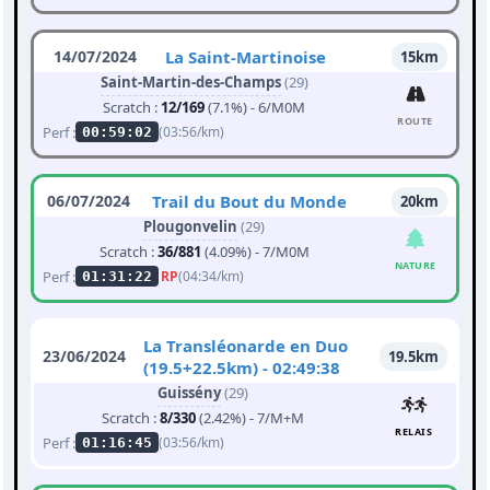
14/07/2024
La Saint-Martinoise
15km
Saint-Martin-des-Champs
(29)
Scratch :
12/169
(7.1%) - 6/M0M
ROUTE
Perf :
(03:56/km)
00:59:02
06/07/2024
Trail du Bout du Monde
20km
Plougonvelin
(29)
Scratch :
36/881
(4.09%) - 7/M0M
NATURE
Perf :
RP
(04:34/km)
01:31:22
La Transléonarde en Duo
23/06/2024
19.5km
(19.5+22.5km) - 02:49:38
Guissény
(29)
Scratch :
8/330
(2.42%) - 7/M+M
RELAIS
Perf :
(03:56/km)
01:16:45