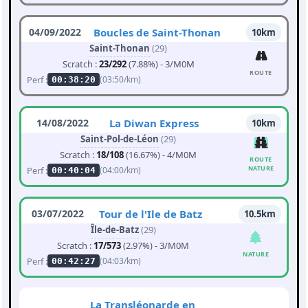
04/09/2022
Boucles de Saint-Thonan
10km
Saint-Thonan
(29)
Scratch :
23/292
(7.88%) - 3/M0M
ROUTE
Perf :
(03:50/km)
00:38:20
14/08/2022
La Diwan Express
10km
Saint-Pol-de-Léon
(29)
Scratch :
18/108
(16.67%) - 4/M0M
ROUTE
NATURE
Perf :
(04:00/km)
00:40:04
03/07/2022
Tour de l'Ile de Batz
10.5km
Île-de-Batz
(29)
Scratch :
17/573
(2.97%) - 3/M0M
NATURE
Perf :
(04:03/km)
00:42:27
La Transléonarde en