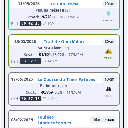
31/05/2026
La Cap Iroise
10km
Ploudalmézeau
(29)
Scratch :
9/718
(1.25%) - 1/M0M
NATURE
Perf :
(04:14/km)
00:42:15
23/05/2026
Trail de Guerlédan
26km
Saint-Gelven
(22)
Scratch :
91/604
(15.07%) - 17/M0M
TRAIL
Perf :
(07:14/km)
03:07:53
17/05/2026
La Course du Train Patates
10km
Plabennec
(29)
Scratch :
40/769
(5.2%) - 11/M0M
ROUTE
Perf :
(03:44/km)
00:37:18
Foulées
08/02/2026
10km -
81mD+
Landernéennes