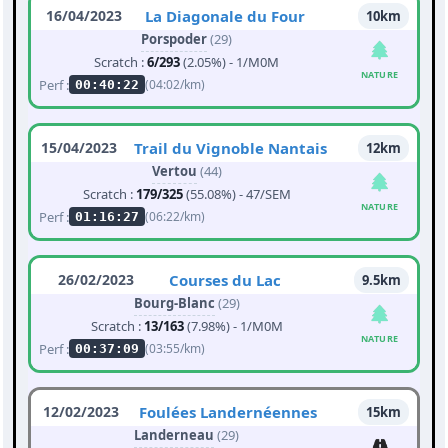
16/04/2023
La Diagonale du Four
10km
Porspoder
(29)
Scratch :
6/293
(2.05%) - 1/M0M
NATURE
Perf :
(04:02/km)
00:40:22
15/04/2023
Trail du Vignoble Nantais
12km
Vertou
(44)
Scratch :
179/325
(55.08%) - 47/SEM
NATURE
Perf :
(06:22/km)
01:16:27
26/02/2023
Courses du Lac
9.5km
Bourg-Blanc
(29)
Scratch :
13/163
(7.98%) - 1/M0M
NATURE
Perf :
(03:55/km)
00:37:09
12/02/2023
Foulées Landernéennes
15km
Landerneau
(29)