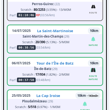
Perros-Guirec
(22)
Scratch :
80/2253
(3.55%) - 13/M0M
ROUTE
Perf :
RP
(03:56/km)
01:18:46
14/07/2025
La Saint-Martinoise
10km
Saint-Martin-des-Champs
(29)
Scratch :
20/390
(5.13%) - 5/M0M
NATURE
Perf :
(03:54/km)
00:38:56
06/07/2025
Tour de l'Île de Batz
10km
Île-de-Batz
(29)
Scratch :
17/934
(1.82%) - 2/M0M
ROUTE
NATURE
Perf :
(03:48/km)
00:37:58
25/05/2025
La Cap Iroise
10km -
143mD+
Ploudalmézeau
(29)
Scratch :
5/518
(0.97%) - 1/M0M
NATURE