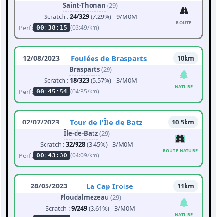
Saint-Thonan
(29)
Scratch :
24/329
(7.29%) - 9/M0M
ROUTE
Perf :
(03:49/km)
00:38:15
12/08/2023
Foulées de Brasparts
10km
Brasparts
(29)
Scratch :
18/323
(5.57%) - 3/M0M
NATURE
Perf :
(04:35/km)
00:45:54
02/07/2023
Tour de l'Île de Batz
10.5km
Île-de-Batz
(29)
Scratch :
32/928
(3.45%) - 3/M0M
ROUTE NATURE
Perf :
(04:09/km)
00:43:30
28/05/2023
La Cap Iroise
11km
Ploudalmezeau
(29)
Scratch :
9/249
(3.61%) - 3/M0M
NATURE