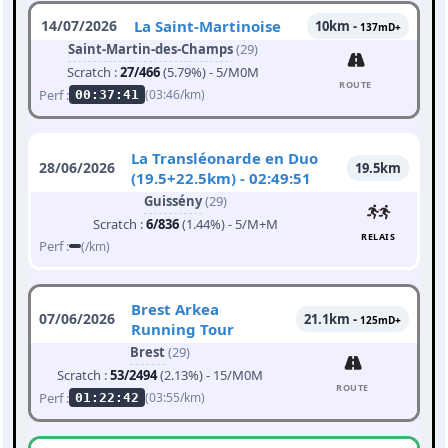
14/07/2026
La Saint-Martinoise
10km -
137mD+
Saint-Martin-des-Champs
(29)
Scratch :
27/466
(5.79%) - 5/M0M
ROUTE
Perf :
(03:46/km)
00:37:41
La Transléonarde en Duo
28/06/2026
19.5km
(19.5+22.5km) - 02:49:51
Guissény
(29)
Scratch :
6/836
(1.44%) - 5/M+M
RELAIS
Perf :
(/km)
Brest Arkea
07/06/2026
21.1km -
125mD+
Running Tour
Brest
(29)
Scratch :
53/2494
(2.13%) - 15/M0M
ROUTE
Perf :
(03:55/km)
01:22:42