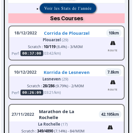
Voir les Stats de l'année
Ses Courses
18/12/2022
Corrida de Plouarzel
10km
Plouarzel
(29)
Scratch :
10/119
(8.4%) - 3/M0M
ROUTE
Perf :
(03:42/km)
00:37:00
10/12/2022
Korrida de Lesneven
7.8km
Lesneven
(29)
Scratch :
28/286
(9.79%) - 2/M0M
ROUTE
Perf :
(03:21/km)
00:26:09
Marathon de La
27/11/2022
42.195km
Rochelle
La Rochelle
(17)
Scratch :
349/4890
(7.14%) - 84/M0M