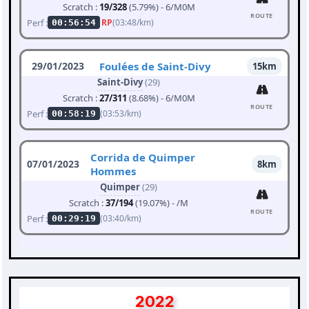
Scratch :
19/328
(5.79%) - 6/M0M
ROUTE
Perf :
RP
(03:48/km)
00:56:54
29/01/2023
Foulées de Saint-Divy
15km
Saint-Divy
(29)
Scratch :
27/311
(8.68%) - 6/M0M
ROUTE
Perf :
(03:53/km)
00:58:19
Corrida de Quimper
07/01/2023
8km
Hommes
Quimper
(29)
Scratch :
37/194
(19.07%) - /M
ROUTE
Perf :
(03:40/km)
00:29:19
2022