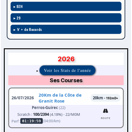
BZH
29
🏅 + de Records
2026
Voir les Stats de l'année
Ses Courses
20Km de la Côte de
26/07/2026
20km -
192mD+
Granit Rose
Perros-Guirec
(22)
Scratch :
100/2394
(4.18%) - 22/M0M
ROUTE
Perf :
(04:00/km)
01:19:59