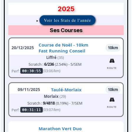
2025
Voir les Stats de l'année
Ses Courses
Course de Noël - 10km
20/12/2025
10km
Fast Running Conseil
Liffré
(35)
Scratch :
6/236
(2.54%) - 5/SEM
ROUTE
Perf :
(03:06/km)
00:30:55
09/11/2025
Taulé-Morlaix
10km
Morlaix
(29)
Scratch :
9/4818
(0.19%) - 7/SEM
ROUTE
Perf :
(03:07/km)
00:31:11
Marathon Vert Duo