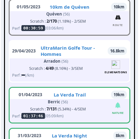
01/05/2023
10km de Quéven
10km
Quéven
(56)
Scratch :
2/170
(1.18%) - 2/SEM
ROUTE
Perf :
(03:06/km)
00:30:59
UltraMarin Golfe Tour -
29/04/2023
16.8km
Hommes
Arradon
(56)
Scratch :
4/49
(8.16%) - 3/SEM
ELIMINATIONS
Perf :
(/km)
01/04/2023
La Verda Trail
19km
Berric
(56)
Scratch :
7/131
(5.34%) - 4/SEM
NATURE
Perf :
(05:09/km)
01:37:46
31/03/2023
La Verda Night
8km