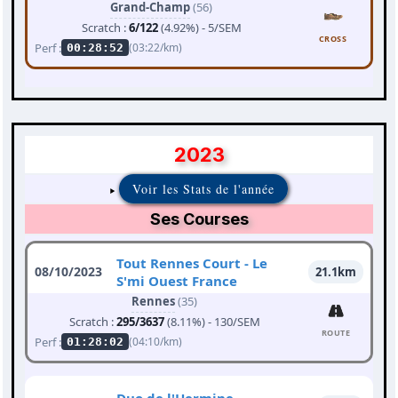
Grand-Champ
(56)
Scratch :
6/122
(4.92%) - 5/SEM
CROSS
Perf :
(03:22/km)
00:28:52
2023
Voir les Stats de l'année
Ses Courses
Tout Rennes Court - Le
08/10/2023
21.1km
S'mi Ouest France
Rennes
(35)
Scratch :
295/3637
(8.11%) - 130/SEM
ROUTE
Perf :
(04:10/km)
01:28:02