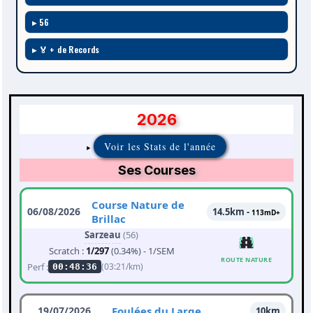
56
🏅 + de Records
2026
Voir les Stats de l'année
Ses Courses
Course Nature de
06/08/2026
14.5km -
113mD+
Brillac
Sarzeau
(56)
Scratch :
1/297
(0.34%) - 1/SEM
ROUTE NATURE
Perf :
(03:21/km)
00:48:36
19/07/2026
Foulées du Large
10km