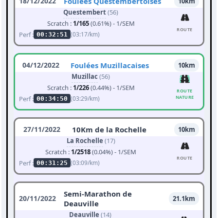
18/12/2022
Foulées Questembertoises
10km
Questembert
(56)
Scratch :
1/165
(0.61%) - 1/SEM
ROUTE
Perf :
(03:17/km)
00:32:51
04/12/2022
Foulées Muzillacaises
10km
Muzillac
(56)
Scratch :
1/226
(0.44%) - 1/SEM
ROUTE
NATURE
Perf :
(03:29/km)
00:34:50
27/11/2022
10Km de la Rochelle
10km
La Rochelle
(17)
Scratch :
1/2518
(0.04%) - 1/SEM
ROUTE
Perf :
(03:09/km)
00:31:25
Semi-Marathon de
20/11/2022
21.1km
Deauville
Deauville
(14)