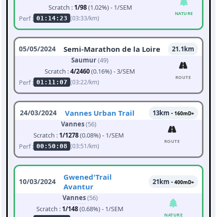
Scratch :
1/98
(1.02%) - 1/SEM
NATURE
Perf :
(03:33/km)
01:14:23
05/05/2024
Semi-Marathon de la Loire
21.1km
Saumur
(49)
Scratch :
4/2460
(0.16%) - 3/SEM
ROUTE
Perf :
(03:22/km)
01:11:07
24/03/2024
Vannes Urban Trail
13km -
160mD+
Vannes
(56)
Scratch :
1/1278
(0.08%) - 1/SEM
ROUTE
Perf :
(03:51/km)
00:50:08
Gwened'Trail
10/03/2024
21km -
400mD+
Avantur
Vannes
(56)
Scratch :
1/148
(0.68%) - 1/SEM
NATURE