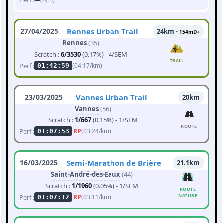
Perf :
(/km)
27/04/2025
Rennes Urban Trail
24km -
154mD+
Rennes
(35)
Scratch :
6/3530
(0.17%) - 4/SEM
TRAIL
Perf :
(04:17/km)
01:42:59
23/03/2025
Vannes Urban Trail
20km
Vannes
(56)
Scratch :
1/667
(0.15%) - 1/SEM
ROUTE
Perf :
RP
(03:24/km)
01:07:53
16/03/2025
Semi-Marathon de Brière
21.1km
Saint-André-des-Eaux
(44)
Scratch :
1/1960
(0.05%) - 1/SEM
ROUTE
NATURE
Perf :
RP
(03:11/km)
01:07:12