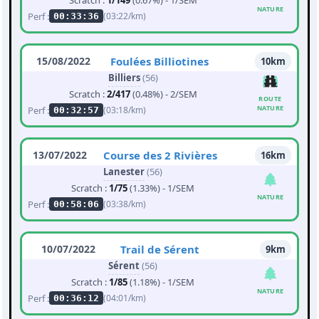
Scratch :
1/149
(0.67%) - 1/SEM
NATURE
Perf :
(03:22/km)
00:33:36
15/08/2022
Foulées Billiotines
10km
Billiers
(56)
Scratch :
2/417
(0.48%) - 2/SEM
ROUTE
NATURE
Perf :
(03:18/km)
00:32:57
13/07/2022
Course des 2 Rivières
16km
Lanester
(56)
Scratch :
1/75
(1.33%) - 1/SEM
NATURE
Perf :
(03:38/km)
00:58:06
10/07/2022
Trail de Sérent
9km
Sérent
(56)
Scratch :
1/85
(1.18%) - 1/SEM
NATURE
Perf :
(04:01/km)
00:36:12