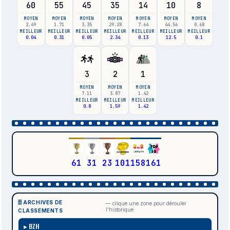
60
55
45
35
14
10
8
MOYEN
MOYEN
MOYEN
MOYEN
MOYEN
MOYEN
MOYEN
2.49
1.71
3.35
29.28
7.64
44.56
0.68
MEILLEUR
MEILLEUR
MEILLEUR
MEILLEUR
MEILLEUR
MEILLEUR
MEILLEUR
0.04
0.31
0.05
2.34
0.13
12.5
0.1
3
2
1
MOYEN
MOYEN
MOYEN
7.11
3.87
1.42
MEILLEUR
MEILLEUR
MEILLEUR
0.8
1.59
1.42
61
31
23
101
158
161
🗄️ ARCHIVES DE
— clique une zone pour dérouler
l'historique
CLASSEMENTS
BZH