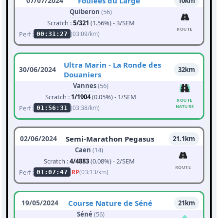
07/07/2024
Foulées du Large
10km
Quiberon
(56)
Scratch :
5/321
(1.56%) - 3/SEM
ROUTE
Perf :
(03:09/km)
00:31:27
Ultra Marin - La Ronde des
30/06/2024
32km
Douaniers
Vannes
(56)
Scratch :
1/1904
(0.05%) - 1/SEM
ROUTE
NATURE
Perf :
(03:38/km)
01:56:31
02/06/2024
Semi-Marathon Pegasus
21.1km
Caen
(14)
Scratch :
4/4883
(0.08%) - 2/SEM
ROUTE
Perf :
RP
(03:13/km)
01:07:47
19/05/2024
Course Nature de Séné
21km
Séné
(56)