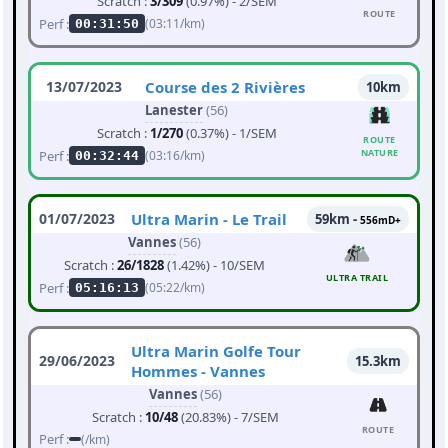
Scratch :
3/309
(0.97%) - 2/SEM
ROUTE
Perf :
(03:11/km)
00:31:50
13/07/2023
Course des 2 Rivières
10km
Lanester
(56)
Scratch :
1/270
(0.37%) - 1/SEM
ROUTE
NATURE
Perf :
(03:16/km)
00:32:44
01/07/2023
Ultra Marin - Le Trail
59km -
556mD+
Vannes
(56)
Scratch :
26/1828
(1.42%) - 10/SEM
ULTRA TRAIL
Perf :
(05:22/km)
05:16:13
Ultra Marin Golfe Tour
29/06/2023
15.3km
Hommes - Vannes
Vannes
(56)
Scratch :
10/48
(20.83%) - 7/SEM
ROUTE
Perf :
(/km)