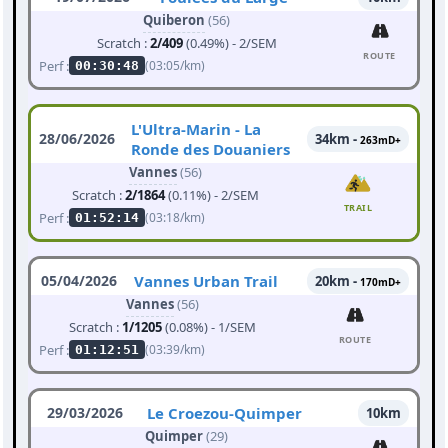
Quiberon
(56)
Scratch :
2/409
(0.49%) - 2/SEM
ROUTE
Perf :
(03:05/km)
00:30:48
L'Ultra-Marin - La
28/06/2026
34km -
263mD+
Ronde des Douaniers
Vannes
(56)
Scratch :
2/1864
(0.11%) - 2/SEM
TRAIL
Perf :
(03:18/km)
01:52:14
05/04/2026
Vannes Urban Trail
20km -
170mD+
Vannes
(56)
Scratch :
1/1205
(0.08%) - 1/SEM
ROUTE
Perf :
(03:39/km)
01:12:51
29/03/2026
Le Croezou-Quimper
10km
Quimper
(29)