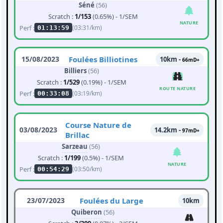
Séné
(56)
Scratch :
1/153
(0.65%) - 1/SEM
NATURE
Perf :
(03:31/km)
01:13:59
15/08/2023
Foulées Billiotines
10km -
66mD+
Billiers
(56)
Scratch :
1/529
(0.19%) - 1/SEM
ROUTE NATURE
Perf :
(03:19/km)
00:33:08
Course Nature de
03/08/2023
14.2km -
97mD+
Brillac
Sarzeau
(56)
Scratch :
1/199
(0.5%) - 1/SEM
NATURE
Perf :
(03:50/km)
00:54:29
23/07/2023
Foulées du Large
10km
Quiberon
(56)