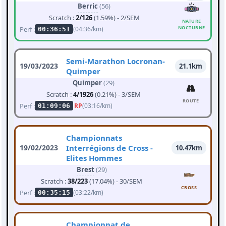
Berric
(56)
Scratch :
2/126
(1.59%) - 2/SEM
NATURE
NOCTURNE
Perf :
(04:36/km)
00:36:51
Semi-Marathon Locronan-
19/03/2023
21.1km
Quimper
Quimper
(29)
Scratch :
4/1926
(0.21%) - 3/SEM
ROUTE
Perf :
RP
(03:16/km)
01:09:06
Championnats
19/02/2023
Interrégions de Cross -
10.47km
Elites Hommes
Brest
(29)
Scratch :
38/223
(17.04%) - 30/SEM
CROSS
Perf :
(03:22/km)
00:35:15
Championnat de