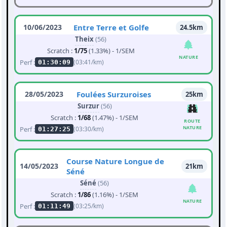
10/06/2023
Entre Terre et Golfe
24.5km
Theix
(56)
Scratch :
1/75
(1.33%) - 1/SEM
NATURE
Perf :
(03:41/km)
01:30:09
28/05/2023
Foulées Surzuroises
25km
Surzur
(56)
Scratch :
1/68
(1.47%) - 1/SEM
ROUTE
NATURE
Perf :
(03:30/km)
01:27:25
Course Nature Longue de
14/05/2023
21km
Séné
Séné
(56)
Scratch :
1/86
(1.16%) - 1/SEM
NATURE
Perf :
(03:25/km)
01:11:49