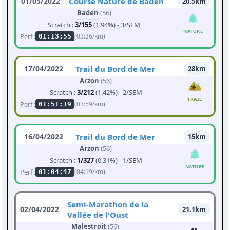
01/05/2022
Course Nature de Baden
20.5km
Baden
(56)
Scratch :
3/155
(1.94%) - 3/SEM
NATURE
Perf :
(03:36/km)
01:13:55
17/04/2022
Trail du Bord de Mer
28km
Arzon
(56)
Scratch :
3/212
(1.42%) - 2/SEM
TRAIL
Perf :
(03:59/km)
01:51:19
16/04/2022
Trail du Bord de Mer
15km
Arzon
(56)
Scratch :
1/327
(0.31%) - 1/SEM
NATURE
Perf :
(04:19/km)
01:04:47
Semi-Marathon de la
02/04/2022
21.1km
Vallée de l'Oust
Malestroit
(56)