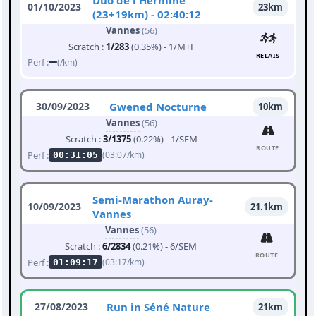
Duo de l'Hermine
01/10/2023
23km
(23+19km) - 02:40:12
Vannes
(56)
Scratch :
1/283
(0.35%) - 1/M+F
RELAIS
Perf :
(/km)
30/09/2023
Gwened Nocturne
10km
Vannes
(56)
Scratch :
3/1375
(0.22%) - 1/SEM
ROUTE
Perf :
(03:07/km)
00:31:05
Semi-Marathon Auray-
10/09/2023
21.1km
Vannes
Vannes
(56)
Scratch :
6/2834
(0.21%) - 6/SEM
ROUTE
Perf :
(03:17/km)
01:09:17
27/08/2023
Run in Séné Nature
21km