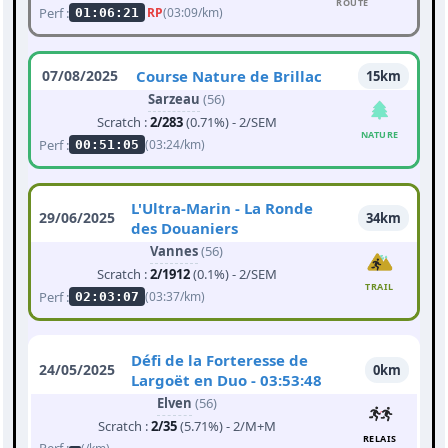
ROUTE
Perf :
RP
(03:09/km)
01:06:21
07/08/2025
Course Nature de Brillac
15km
Sarzeau
(56)
Scratch :
2/283
(0.71%) - 2/SEM
NATURE
Perf :
(03:24/km)
00:51:05
L'Ultra-Marin - La Ronde
29/06/2025
34km
des Douaniers
Vannes
(56)
Scratch :
2/1912
(0.1%) - 2/SEM
TRAIL
Perf :
(03:37/km)
02:03:07
Défi de la Forteresse de
24/05/2025
0km
Largoët en Duo - 03:53:48
Elven
(56)
Scratch :
2/35
(5.71%) - 2/M+M
RELAIS