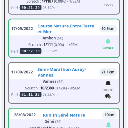
Scratch :
1/1187
(0.08%) - 1/SEM
ROUTE
Perf :
(03:10/km)
00:31:39
Course Nature Entre Terre
17/09/2022
10.5km
et Mer
Ambon
(56)
Scratch :
1/111
(0.9%) - 1/SEM
NATURE
Perf :
(03:35/km)
00:37:38
Semi-Marathon Auray-
11/09/2022
21.1km
Vannes
Vannes
(56)
Scratch :
10/2380
(0.42%) - 8/SEM
ROUTE
Perf :
(03:23/km)
01:11:22
28/08/2022
Run In Séné Nature
10km
Séné
(56)