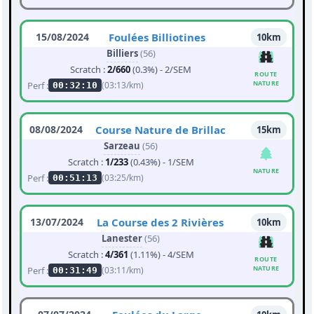
15/08/2024
Foulées Billiotines
10km
Billiers
(56)
Scratch :
2/660
(0.3%) - 2/SEM
ROUTE
NATURE
Perf :
(03:13/km)
00:32:10
08/08/2024
Course Nature de Brillac
15km
Sarzeau
(56)
Scratch :
1/233
(0.43%) - 1/SEM
NATURE
Perf :
(03:25/km)
00:51:13
13/07/2024
La Course des 2 Rivières
10km
Lanester
(56)
Scratch :
4/361
(1.11%) - 4/SEM
ROUTE
NATURE
Perf :
(03:11/km)
00:31:49