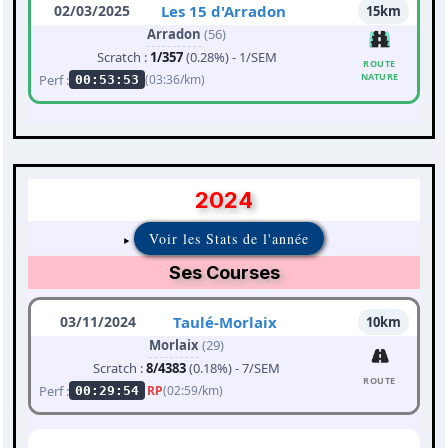
02/03/2025
Les 15 d'Arradon
15km
Arradon
(56)
Scratch :
1/357
(0.28%) - 1/SEM
ROUTE
NATURE
Perf :
(03:36/km)
00:53:53
2024
Voir les Stats de l'année
Ses Courses
03/11/2024
Taulé-Morlaix
10km
Morlaix
(29)
Scratch :
8/4383
(0.18%) - 7/SEM
ROUTE
Perf :
RP
(02:59/km)
00:29:54