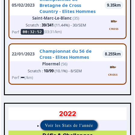
05/02/2023
Bretagne de Cross
9.35km
Country - Elites Hommes
Saint-Marc-Le-Blanc
(35)
Scratch :
39/341
(11.44%) - 30/SEM
CROSS
Perf :
(03:31/km)
00:32:52
Championnat du 56 de
22/01/2023
8.255km
Cross - Elites Hommes
Ploermel
(56)
Scratch :
10/99
(10.1%) - 8/SEM
CROSS
Perf :
(/km)
2022
Voir les Stats de l'année