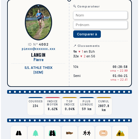
🔍 Comparateur
Comparer à
4002
ID N°
📍 Classements
piexxx@xxxxxxx.xxx
9e
▼ 1
en Bzh
LANGIN
32e
▼ 2
en 56
Pierre
10k
00:28:58
S/L ATHLE THEIX
vma ~ 22.99
[SEM]
Semi
01:06:21
vma ~ 22.41
COURSES
INDICE
TOP
PLUS
CUMUL
MOYEN
INDICE
LONGUE
234
2807.8
8.62%
0.04%
59 km
km