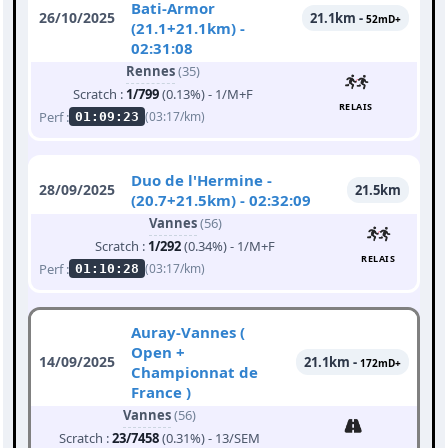
Bati-Armor
26/10/2025
21.1km -
52mD+
(21.1+21.1km) -
02:31:08
Rennes
(35)
Scratch :
1/799
(0.13%) - 1/M+F
RELAIS
Perf :
(03:17/km)
01:09:23
Duo de l'Hermine -
28/09/2025
21.5km
(20.7+21.5km) - 02:32:09
Vannes
(56)
Scratch :
1/292
(0.34%) - 1/M+F
RELAIS
Perf :
(03:17/km)
01:10:28
Auray-Vannes (
Open +
14/09/2025
21.1km -
172mD+
Championnat de
France )
Vannes
(56)
Scratch :
23/7458
(0.31%) - 13/SEM