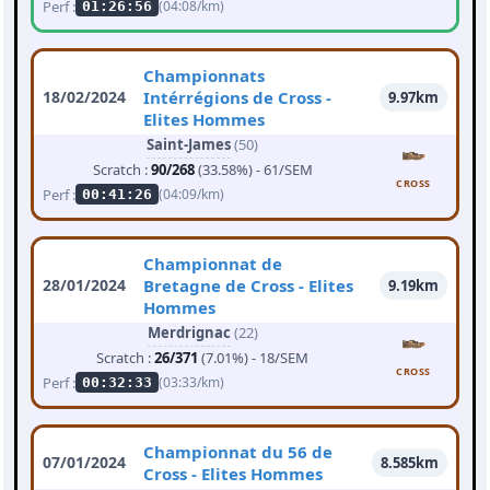
Perf :
(04:08/km)
01:26:56
Championnats
18/02/2024
Intérrégions de Cross -
9.97km
Elites Hommes
Saint-James
(50)
Scratch :
90/268
(33.58%) - 61/SEM
CROSS
Perf :
(04:09/km)
00:41:26
Championnat de
28/01/2024
Bretagne de Cross - Elites
9.19km
Hommes
Merdrignac
(22)
Scratch :
26/371
(7.01%) - 18/SEM
CROSS
Perf :
(03:33/km)
00:32:33
Championnat du 56 de
07/01/2024
8.585km
Cross - Elites Hommes