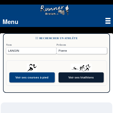
Menu
Tog
nav
🏃‍♂️ RECHERCHER UN ATHLÈTE
Nom
Prénom