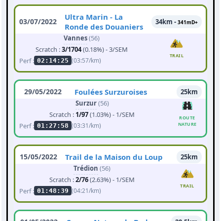
Ultra Marin - La
03/07/2022
34km -
341mD+
Ronde des Douaniers
Vannes
(56)
Scratch :
3/1704
(0.18%) - 3/SEM
TRAIL
Perf :
(03:57/km)
02:14:25
29/05/2022
Foulées Surzuroises
25km
Surzur
(56)
Scratch :
1/97
(1.03%) - 1/SEM
ROUTE
NATURE
Perf :
(03:31/km)
01:27:58
15/05/2022
Trail de la Maison du Loup
25km
Trédion
(56)
Scratch :
2/76
(2.63%) - 1/SEM
TRAIL
Perf :
(04:21/km)
01:48:39