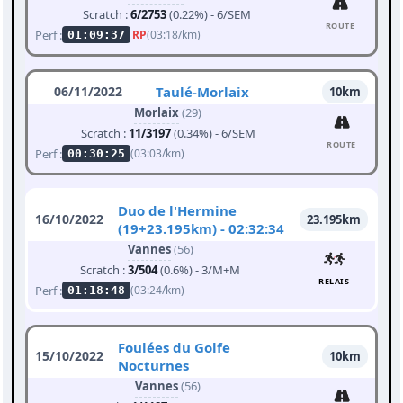
Scratch :
6/2753
(0.22%) - 6/SEM
ROUTE
Perf :
RP
(03:18/km)
01:09:37
06/11/2022
Taulé-Morlaix
10km
Morlaix
(29)
Scratch :
11/3197
(0.34%) - 6/SEM
ROUTE
Perf :
(03:03/km)
00:30:25
Duo de l'Hermine
16/10/2022
23.195km
(19+23.195km) - 02:32:34
Vannes
(56)
Scratch :
3/504
(0.6%) - 3/M+M
RELAIS
Perf :
(03:24/km)
01:18:48
Foulées du Golfe
15/10/2022
10km
Nocturnes
Vannes
(56)