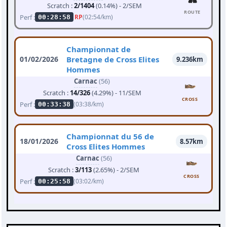
Scratch :
2/1404
(0.14%) - 2/SEM
ROUTE
Perf :
RP
(02:54/km)
00:28:58
Championnat de
01/02/2026
Bretagne de Cross Elites
9.236km
Hommes
Carnac
(56)
Scratch :
14/326
(4.29%) - 11/SEM
CROSS
Perf :
(03:38/km)
00:33:38
Championnat du 56 de
18/01/2026
8.57km
Cross Elites Hommes
Carnac
(56)
Scratch :
3/113
(2.65%) - 2/SEM
CROSS
Perf :
(03:02/km)
00:25:58