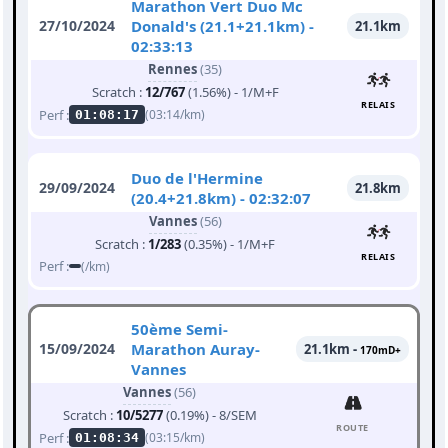
Marathon Vert Duo Mc
27/10/2024
Donald's (21.1+21.1km) -
21.1km
02:33:13
Rennes
(35)
Scratch :
12/767
(1.56%) - 1/M+F
RELAIS
Perf :
(03:14/km)
01:08:17
Duo de l'Hermine
29/09/2024
21.8km
(20.4+21.8km) - 02:32:07
Vannes
(56)
Scratch :
1/283
(0.35%) - 1/M+F
RELAIS
Perf :
(/km)
50ème Semi-
15/09/2024
Marathon Auray-
21.1km -
170mD+
Vannes
Vannes
(56)
Scratch :
10/5277
(0.19%) - 8/SEM
ROUTE
Perf :
(03:15/km)
01:08:34