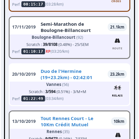
CROSS
Perf :
(03:28/km)
00:15:17
Semi-Marathon de
17/11/2019
21.1km
Boulogne-Billancourt
Boulogne-Billancourt
(92)
Scratch :
39/8108
(0.48%) - 25/SEM
ROUTE
Perf :
RP
(03:20/km)
01:10:17
Duo de l'Hermine
20/10/2019
23.2km
(19+23.2km) - 02:42:01
Vannes
(56)
Scratch :
3/594
(0.51%) - 3/M+M
RELAIS
Perf :
(03:34/km)
01:22:49
Tout Rennes Court - Le
13/10/2019
10km
10Km Crédit Mutuel
Rennes
(35)
Scratch :
9/5673
(0.16%) - 7/SEM