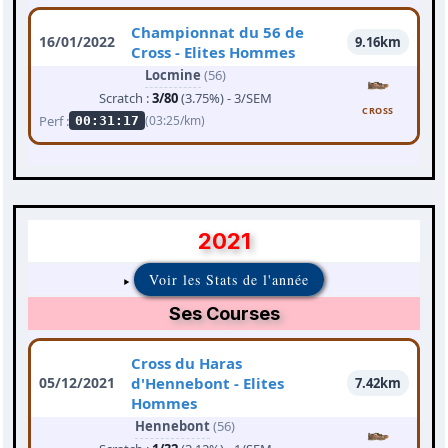
Championnat du 56 de
16/01/2022
9.16km
Cross - Elites Hommes
Locmine
(56)
Scratch :
3/80
(3.75%) - 3/SEM
CROSS
Perf :
(03:25/km)
00:31:17
2021
Voir les Stats de l'année
Ses Courses
Cross du Haras
05/12/2021
d'Hennebont - Elites
7.42km
Hommes
Hennebont
(56)