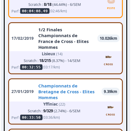
Scratch :
8/18
(44.44%) - 6/SEM
PISTE
Perf :
(02:46/km)
00:04:08.49
1/2 Finales
Championnats de
17/02/2019
10.026km
France de Cross - Elites
Hommes
Lisieux
(14)
Scratch :
18/215
(8.37%) - 14/SEM
CROSS
Perf :
(03:17/km)
00:32:55
Championnats de
27/01/2019
Bretagne de Cross - Elites
9.39km
Hommes
Yffiniac
(22)
Scratch :
9/329
(2.74%) - 6/SEM
CROSS
Perf :
(03:36/km)
00:33:50