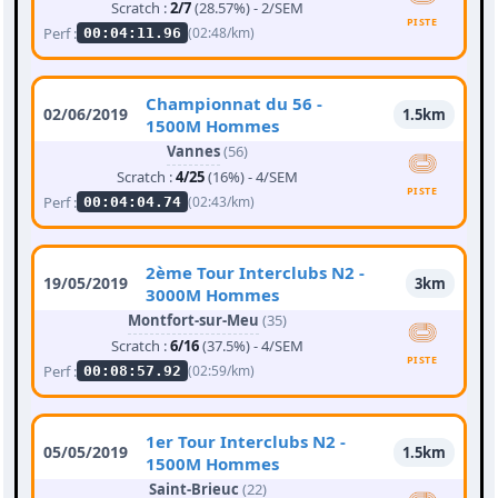
Scratch :
2/7
(28.57%) - 2/SEM
PISTE
Perf :
(02:48/km)
00:04:11.96
Championnat du 56 -
02/06/2019
1.5km
1500M Hommes
Vannes
(56)
Scratch :
4/25
(16%) - 4/SEM
PISTE
Perf :
(02:43/km)
00:04:04.74
2ème Tour Interclubs N2 -
19/05/2019
3km
3000M Hommes
Montfort-sur-Meu
(35)
Scratch :
6/16
(37.5%) - 4/SEM
PISTE
Perf :
(02:59/km)
00:08:57.92
1er Tour Interclubs N2 -
05/05/2019
1.5km
1500M Hommes
Saint-Brieuc
(22)