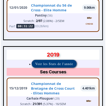
Championnat du 56 de
12/01/2020
9.06km
Cross - Elite Homme
Pontivy
(56)
Scratch :
2/97
(2.06%) - 2/SEM
CROSS
Perf :
(03:28/km)
00:31:22
2019
Voir les Stats de l'année
Ses Courses
Championnat de
15/12/2019
Bretagne de Cross Court
4.401km
- Elites Hommes
Carhaix-Plouguer
(29)
Scratch :
21/391
(5.37%) - 16/SEM