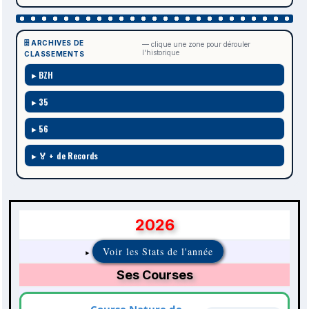
🗄️ ARCHIVES DE
— clique une zone pour dérouler
l'historique
CLASSEMENTS
BZH
35
56
🏅 + de Records
2026
Voir les Stats de l'année
Ses Courses