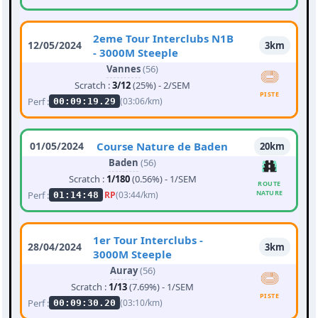
2eme Tour Interclubs N1B
12/05/2024
3km
- 3000M Steeple
Vannes
(56)
Scratch :
3/12
(25%) - 2/SEM
PISTE
Perf :
(03:06/km)
00:09:19.29
01/05/2024
Course Nature de Baden
20km
Baden
(56)
Scratch :
1/180
(0.56%) - 1/SEM
ROUTE
NATURE
Perf :
RP
(03:44/km)
01:14:48
1er Tour Interclubs -
28/04/2024
3km
3000M Steeple
Auray
(56)
Scratch :
1/13
(7.69%) - 1/SEM
PISTE
Perf :
(03:10/km)
00:09:30.20