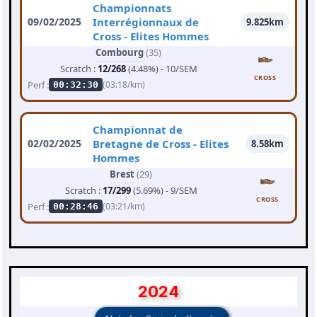
Championnats
09/02/2025
Interrégionnaux de
9.825km
Cross - Elites Hommes
Combourg
(35)
Scratch :
12/268
(4.48%) - 10/SEM
CROSS
Perf :
(03:18/km)
00:32:30
Championnat de
02/02/2025
Bretagne de Cross - Elites
8.58km
Hommes
Brest
(29)
Scratch :
17/299
(5.69%) - 9/SEM
CROSS
Perf :
(03:21/km)
00:28:46
2024