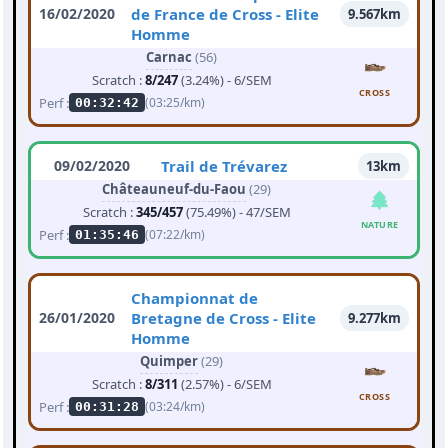
16/02/2020
de France de Cross - Elite
9.567km
Homme
Carnac
(56)
Scratch :
8/247
(3.24%) - 6/SEM
CROSS
Perf :
(03:25/km)
00:32:42
09/02/2020
Trail de Trévarez
13km
Châteauneuf-du-Faou
(29)
Scratch :
345/457
(75.49%) - 47/SEM
NATURE
Perf :
(07:22/km)
01:35:46
Championnat de
26/01/2020
Bretagne de Cross - Elite
9.277km
Homme
Quimper
(29)
Scratch :
8/311
(2.57%) - 6/SEM
CROSS
Perf :
(03:24/km)
00:31:28