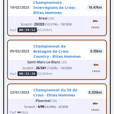
Championnats
19/02/2023
Interrégions de Cross -
10.47km
Elites Hommes
Brest
(29)
Scratch :
23/223
(10.31%) - 18/SEM
CROSS
Perf :
(03:20/km)
00:34:52
Championnat de
05/02/2023
Bretagne de Cross
9.35km
Country - Elites Hommes
Saint-Marc-Le-Blanc
(35)
Scratch :
26/341
(7.62%) - 19/SEM
CROSS
Perf :
(03:28/km)
00:32:26
Championnat du 56 de
22/01/2023
8.255km
Cross - Elites Hommes
Ploermel
(56)
Scratch :
4/99
(4.04%) - 4/SEM
CROSS
Perf :
(/km)