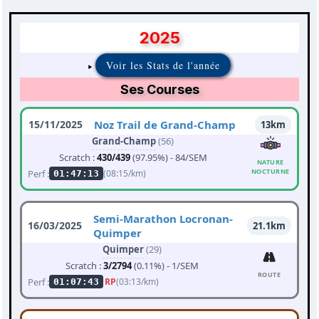
2025
Voir les Stats de l'année
Ses Courses
15/11/2025
Noz Trail de Grand-Champ
13km
Grand-Champ
(56)
Scratch :
430/439
(97.95%) - 84/SEM
NATURE
NOCTURNE
Perf :
(08:15/km)
01:47:13
Semi-Marathon Locronan-
16/03/2025
21.1km
Quimper
Quimper
(29)
Scratch :
3/2794
(0.11%) - 1/SEM
ROUTE
Perf :
RP
(03:13/km)
01:07:43