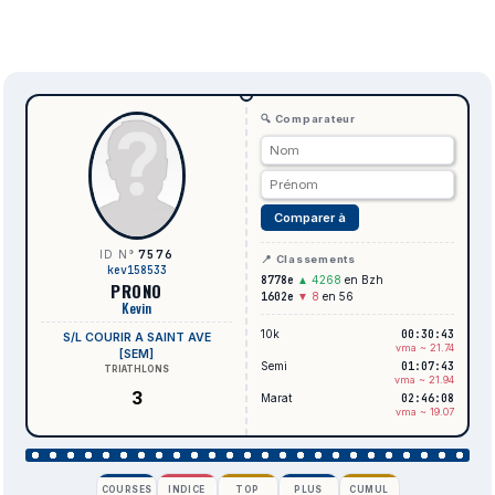
🔍 Comparateur
Comparer à
7576
ID N°
📍 Classements
kev158533
8778e
▲ 4268
en Bzh
PRONO
1602e
▼ 8
en 56
Kevin
10k
00:30:43
S/L COURIR A SAINT AVE
vma ~ 21.74
[SEM]
Semi
01:07:43
TRIATHLONS
vma ~ 21.94
3
Marat
02:46:08
vma ~ 19.07
COURSES
INDICE
TOP
PLUS
CUMUL