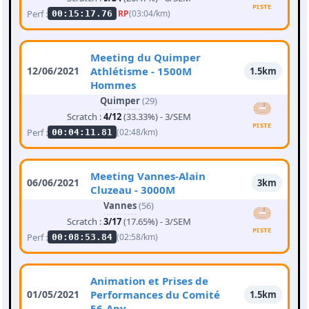
PISTE
Perf :
RP
(03:04/km)
00:15:17.76
Meeting du Quimper
12/06/2021
Athlétisme - 1500M
1.5km
Hommes
Quimper
(29)
Scratch :
4/12
(33.33%) - 3/SEM
PISTE
Perf :
(02:48/km)
00:04:11.81
Meeting Vannes-Alain
06/06/2021
3km
Cluzeau - 3000M
Vannes
(56)
Scratch :
3/17
(17.65%) - 3/SEM
PISTE
Perf :
(02:58/km)
00:08:53.84
Animation et Prises de
01/05/2021
Performances du Comité
1.5km
56-Apv