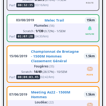
ROUTE
Perf :
(03:16/km)
00:32:35
03/08/2019
Melec Trail
15km
Plumelec
(56)
Scratch :
1/139
(0.72%) - 1/SEM
NATURE
Perf :
(04:30/km)
01:07:28
Championnat de Bretagne
15/06/2019
- 1500M Hommes
1.5km
Classement Général
Fougères
(35)
Scratch :
14/49
(28.57%) - 10/SEM
PISTE
Perf :
(02:42/km)
00:04:03.45
Meeting As22 - 1500M
07/06/2019
1.5km
Hommes
Loudéac
(22)