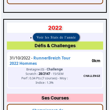
2022
Voir les Stats de l'année
Défis & Challenges
31/10/2022 -
RunnerBreizh Tour
0km
2022 Hommes
Bretagne (0) -
Challenge
Scratch :
28/2147
- 15/SEM
CHALLENGE
Perf : 0.34 Pts (7 courses) - Moy :
Indice : 1.3%
Ses Courses