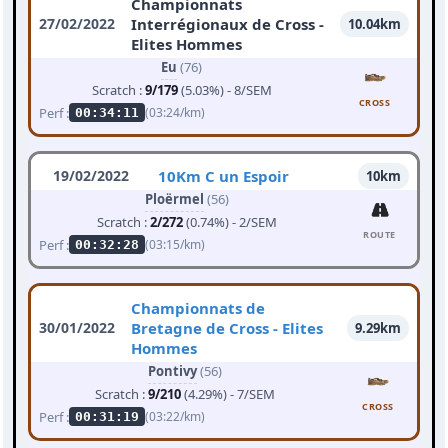
Championnats
27/02/2022
Interrégionaux de Cross -
10.04km
Elites Hommes
Eu
(76)
Scratch :
9/179
(5.03%) - 8/SEM
CROSS
Perf :
(03:24/km)
00:34:11
19/02/2022
10Km C un Espoir
10km
Ploërmel
(56)
Scratch :
2/272
(0.74%) - 2/SEM
ROUTE
Perf :
(03:15/km)
00:32:28
Championnats de
30/01/2022
Bretagne de Cross - Elites
9.29km
Hommes
Pontivy
(56)
Scratch :
9/210
(4.29%) - 7/SEM
CROSS
Perf :
(03:22/km)
00:31:19