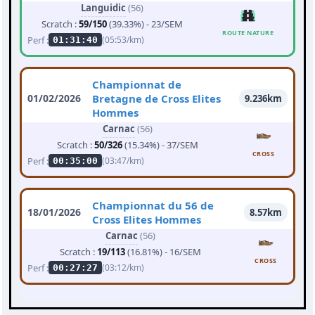
Languidic
(56)
Scratch :
59/150
(39.33%) - 23/SEM
ROUTE NATURE
Perf :
(05:53/km)
01:31:40
Championnat de
01/02/2026
Bretagne de Cross Elites
9.236km
Hommes
Carnac
(56)
Scratch :
50/326
(15.34%) - 37/SEM
CROSS
Perf :
(03:47/km)
00:35:00
Championnat du 56 de
18/01/2026
8.57km
Cross Elites Hommes
Carnac
(56)
Scratch :
19/113
(16.81%) - 16/SEM
CROSS
Perf :
(03:12/km)
00:27:27