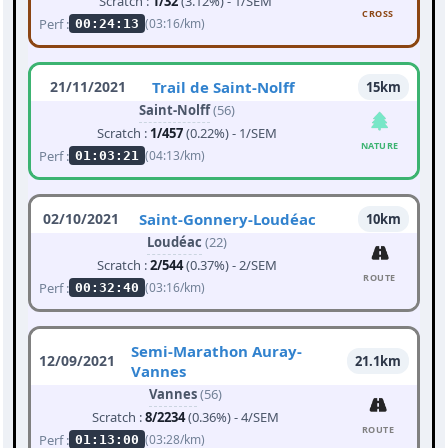
Scratch :
1/32
(3.12%) - 1/SEM
CROSS
Perf :
(03:16/km)
00:24:13
21/11/2021
Trail de Saint-Nolff
15km
Saint-Nolff
(56)
Scratch :
1/457
(0.22%) - 1/SEM
NATURE
Perf :
(04:13/km)
01:03:21
02/10/2021
Saint-Gonnery-Loudéac
10km
Loudéac
(22)
Scratch :
2/544
(0.37%) - 2/SEM
ROUTE
Perf :
(03:16/km)
00:32:40
Semi-Marathon Auray-
12/09/2021
21.1km
Vannes
Vannes
(56)
Scratch :
8/2234
(0.36%) - 4/SEM
ROUTE
Perf :
(03:28/km)
01:13:00