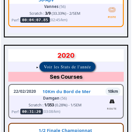
Vannes
(56)
Scratch :
3/9
(33.33%) - 2/SEM
PISTE
Perf :
(02:45/km)
00:04:07.85
2020
Voir les Stats de l'année
Ses Courses
22/02/2020
10Km du Bord de Mer
10km
Damgan
(56)
Scratch :
1/353
(0.28%) - 1/SEM
ROUTE
Perf :
(03:08/km)
00:31:20
1/2 Finale Championnat