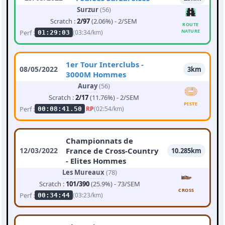
Surzur
(56)
Scratch :
2/97
(2.06%) - 2/SEM
ROUTE
NATURE
Perf :
(03:34/km)
01:29:03
1er Tour Interclubs -
08/05/2022
3km
3000M Hommes
Auray
(56)
Scratch :
2/17
(11.76%) - 2/SEM
PISTE
Perf :
RP
(02:54/km)
00:08:41.50
Championnats de
12/03/2022
France de Cross-Country
10.285km
- Elites Hommes
Les Mureaux
(78)
Scratch :
101/390
(25.9%) - 73/SEM
CROSS
Perf :
(03:23/km)
00:34:44