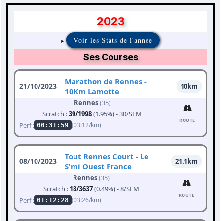
2023
Voir les Stats de l'année
Ses Courses
Marathon de Rennes -
21/10/2023
10km
10Km Lamotte
Rennes
(35)
Scratch :
39/1998
(1.95%) - 30/SEM
ROUTE
Perf :
(03:12/km)
00:31:59
Tout Rennes Court - Le
08/10/2023
21.1km
S'mi Ouest France
Rennes
(35)
Scratch :
18/3637
(0.49%) - 8/SEM
ROUTE
Perf :
(03:26/km)
01:12:28