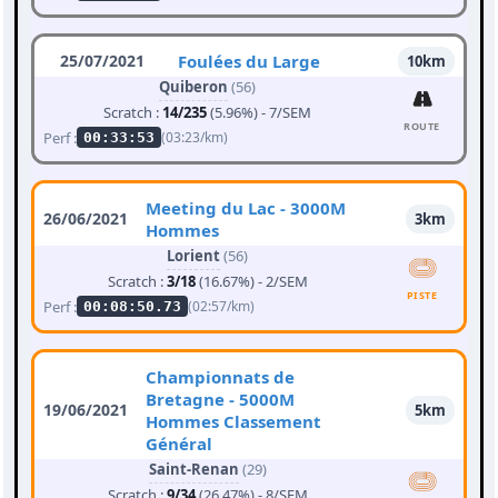
25/07/2021
Foulées du Large
10km
Quiberon
(56)
Scratch :
14/235
(5.96%) - 7/SEM
ROUTE
Perf :
(03:23/km)
00:33:53
Meeting du Lac - 3000M
26/06/2021
3km
Hommes
Lorient
(56)
Scratch :
3/18
(16.67%) - 2/SEM
PISTE
Perf :
(02:57/km)
00:08:50.73
Championnats de
Bretagne - 5000M
19/06/2021
5km
Hommes Classement
Général
Saint-Renan
(29)
Scratch :
9/34
(26.47%) - 8/SEM