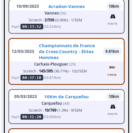
10/09/2023
Arradon-Vannes
10km
Vannes
(56)
Scratch :
2/556
(0.36%) - 1/SEM
ROUTE
Perf :
(03:23/km)
00:33:52
Championnats de France
12/03/2023
de Cross-Country - Elites
9.81km
Hommes
Carhaix-Plouguer
(29)
Scratch :
145/395
(36.71%) - 102/SEM
CROSS
Perf :
(03:47/km)
00:37:10
05/03/2023
10Km de Carquefou
10km
Carquefou
(44)
Scratch :
10/769
(1.3%) - 9/SEM
ROUTE
Perf :
(03:08/km)
00:31:20