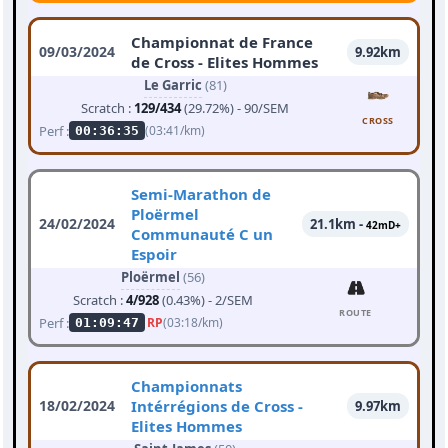
Championnat de France
09/03/2024
9.92km
de Cross - Elites Hommes
Le Garric
(81)
Scratch :
129/434
(29.72%) - 90/SEM
CROSS
Perf :
(03:41/km)
00:36:35
Semi-Marathon de
Ploërmel
24/02/2024
21.1km -
42mD+
Communauté C un
Espoir
Ploërmel
(56)
Scratch :
4/928
(0.43%) - 2/SEM
ROUTE
Perf :
RP
(03:18/km)
01:09:47
Championnats
18/02/2024
Intérrégions de Cross -
9.97km
Elites Hommes