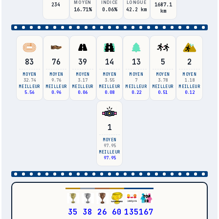
MOYEN
INDICE
LONGUE
234
1687.1
16.71%
0.06%
42.2 km
km
83
76
39
14
13
5
2
MOYEN
MOYEN
MOYEN
MOYEN
MOYEN
MOYEN
MOYEN
32.74
9.76
3.17
3.55
7
3.78
1.18
MEILLEUR
MEILLEUR
MEILLEUR
MEILLEUR
MEILLEUR
MEILLEUR
MEILLEUR
5.56
0.96
0.06
0.08
0.22
0.51
0.12
1
MOYEN
97.95
MEILLEUR
97.95
35
38
26
60
135
167