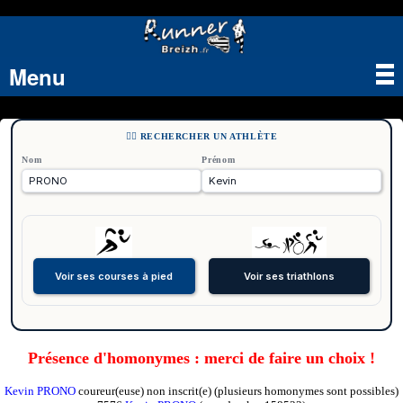
Menu
Tog
nav
🏃‍♂️ RECHERCHER UN ATHLÈTE
Nom
Prénom
Présence d'homonymes : merci de faire un choix !
Kevin PRONO
coureur(euse) non inscrit(e) (plusieurs homonymes sont possibles)