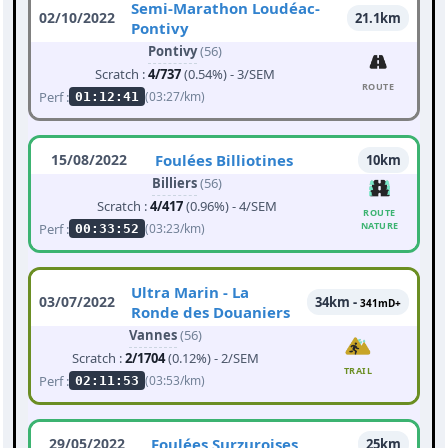
Semi-Marathon Loudéac-
02/10/2022
21.1km
Pontivy
Pontivy
(56)
Scratch :
4/737
(0.54%) - 3/SEM
ROUTE
Perf :
(03:27/km)
01:12:41
15/08/2022
Foulées Billiotines
10km
Billiers
(56)
Scratch :
4/417
(0.96%) - 4/SEM
ROUTE
NATURE
Perf :
(03:23/km)
00:33:52
Ultra Marin - La
03/07/2022
34km -
341mD+
Ronde des Douaniers
Vannes
(56)
Scratch :
2/1704
(0.12%) - 2/SEM
TRAIL
Perf :
(03:53/km)
02:11:53
29/05/2022
Foulées Surzuroises
25km