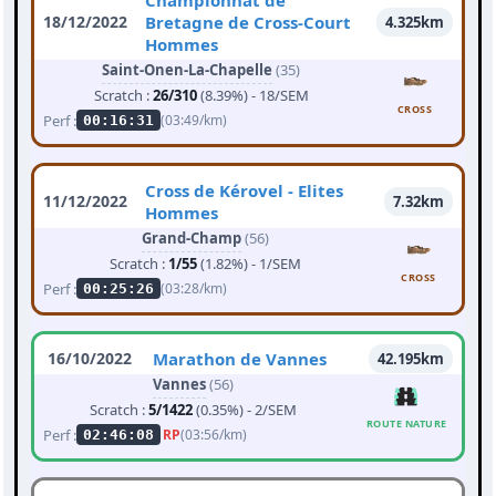
Championnat de
18/12/2022
Bretagne de Cross-Court
4.325km
Hommes
Saint-Onen-La-Chapelle
(35)
Scratch :
26/310
(8.39%) - 18/SEM
CROSS
Perf :
(03:49/km)
00:16:31
Cross de Kérovel - Elites
11/12/2022
7.32km
Hommes
Grand-Champ
(56)
Scratch :
1/55
(1.82%) - 1/SEM
CROSS
Perf :
(03:28/km)
00:25:26
16/10/2022
Marathon de Vannes
42.195km
Vannes
(56)
Scratch :
5/1422
(0.35%) - 2/SEM
ROUTE NATURE
Perf :
RP
(03:56/km)
02:46:08