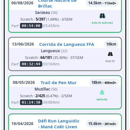
Course Nature de
06/08/2026
14.5km -
113mD+
Brillac
Sarzeau
(56)
Scratch :
5/297
(1.68%) - 3/SEM
ROUTE NATURE
Perf :
(03:43/km)
00:54:00
13/06/2026
Corrida de Langueux FFA
10km
Langueux
(22)
Scratch :
64/181
(35.36%) - 37/SEM
ROUTE
Perf :
(03:16/km)
00:32:44
08/05/2026
Trail de Pen Mur
18km -
400mD+
Muzillac
(56)
Scratch :
2/425
(0.47%) - 2/SEM
NATURE
Perf :
(04:08/km)
01:14:30
Défi Run Languidic
19/04/2026
15.6km -
281mD+
- Mané Coêt Liven