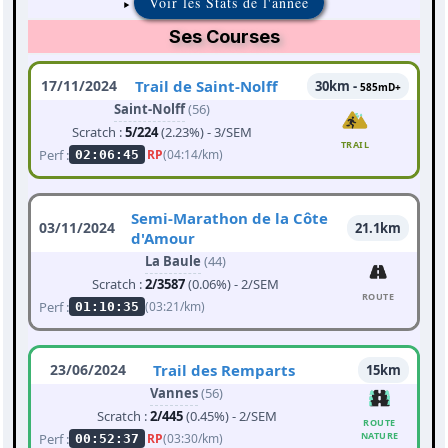
Voir les Stats de l'année
Ses Courses
17/11/2024
Trail de Saint-Nolff
30km -
585mD+
Saint-Nolff
(56)
Scratch :
5/224
(2.23%) - 3/SEM
TRAIL
Perf :
RP
(04:14/km)
02:06:45
Semi-Marathon de la Côte
03/11/2024
21.1km
d'Amour
La Baule
(44)
Scratch :
2/3587
(0.06%) - 2/SEM
ROUTE
Perf :
(03:21/km)
01:10:35
23/06/2024
Trail des Remparts
15km
Vannes
(56)
Scratch :
2/445
(0.45%) - 2/SEM
ROUTE
NATURE
Perf :
RP
(03:30/km)
00:52:37