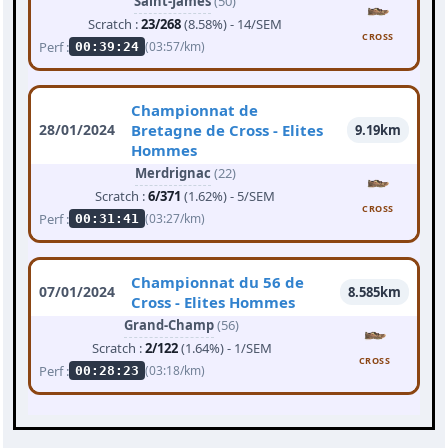
Saint-James
(50)
Scratch :
23/268
(8.58%) - 14/SEM
CROSS
Perf :
(03:57/km)
00:39:24
Championnat de
28/01/2024
Bretagne de Cross - Elites
9.19km
Hommes
Merdrignac
(22)
Scratch :
6/371
(1.62%) - 5/SEM
CROSS
Perf :
(03:27/km)
00:31:41
Championnat du 56 de
07/01/2024
8.585km
Cross - Elites Hommes
Grand-Champ
(56)
Scratch :
2/122
(1.64%) - 1/SEM
CROSS
Perf :
(03:18/km)
00:28:23