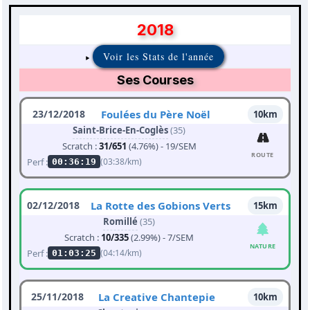
2018
Voir les Stats de l'année
Ses Courses
23/12/2018
Foulées du Père Noël
10km
Saint-Brice-En-Coglès
(35)
Scratch :
31/651
(4.76%) - 19/SEM
ROUTE
Perf :
(03:38/km)
00:36:19
02/12/2018
La Rotte des Gobions Verts
15km
Romillé
(35)
Scratch :
10/335
(2.99%) - 7/SEM
NATURE
Perf :
(04:14/km)
01:03:25
25/11/2018
La Creative Chantepie
10km