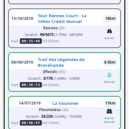
Tout Rennes Court - Le
13/10/2019
10km
10Km Crédit Mutuel
Rennes
(35)
Scratch :
99/5673
(1.75%) - 68/SEM
ROUTE
Perf :
(03:35/km)
00:35:48
Trail des Légendes de
08/09/2019
8.5km
Brocéliande
Iffendic
(35)
Scratch :
3/178
(1.69%) - 1/SEM
NATURE
Perf :
(04:20/km)
00:36:53
14/07/2019
La Vaunoise
11km
Pleumeleuc
(35)
Scratch :
33/226
(14.6%) - 15/SEM
ROUTE
NATURE
Perf :
(04:15/km)
00:46:47