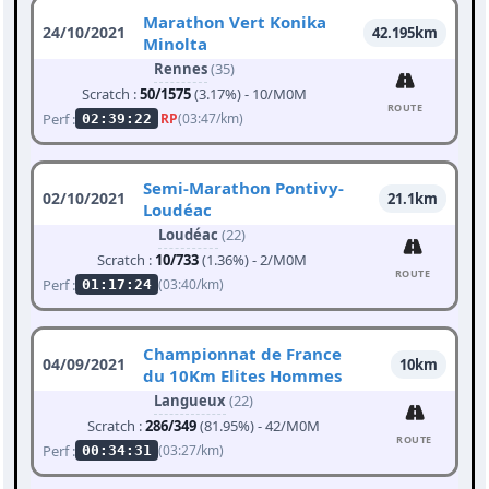
Marathon Vert Konika
24/10/2021
42.195km
Minolta
Rennes
(35)
Scratch :
50/1575
(3.17%) - 10/M0M
ROUTE
Perf :
RP
(03:47/km)
02:39:22
Semi-Marathon Pontivy-
02/10/2021
21.1km
Loudéac
Loudéac
(22)
Scratch :
10/733
(1.36%) - 2/M0M
ROUTE
Perf :
(03:40/km)
01:17:24
Championnat de France
04/09/2021
10km
du 10Km Elites Hommes
Langueux
(22)
Scratch :
286/349
(81.95%) - 42/M0M
ROUTE
Perf :
(03:27/km)
00:34:31