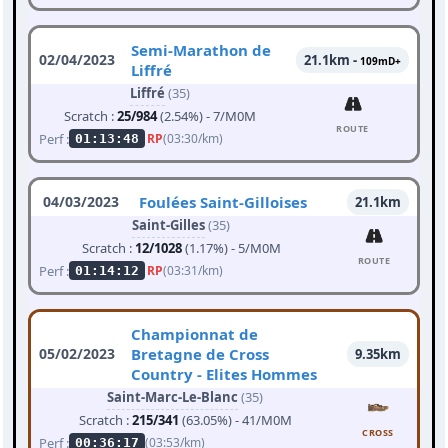
Semi-Marathon de
02/04/2023
21.1km -
109mD+
Liffré
Liffré
(35)
Scratch :
25/984
(2.54%) - 7/M0M
ROUTE
Perf :
RP
(03:30/km)
01:13:48
04/03/2023
Foulées Saint-Gilloises
21.1km
Saint-Gilles
(35)
Scratch :
12/1028
(1.17%) - 5/M0M
ROUTE
Perf :
RP
(03:31/km)
01:14:12
Championnat de
05/02/2023
Bretagne de Cross
9.35km
Country - Elites Hommes
Saint-Marc-Le-Blanc
(35)
Scratch :
215/341
(63.05%) - 41/M0M
CROSS
Perf :
(03:53/km)
00:36:17