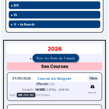
BZH
35
🏅 + de Records
2026
Voir les Stats de l'année
Ses Courses
01/05/2026
Course du Muguet
15km
Iffendic
(35)
Scratch :
14/488
(2.87%) - 3/M1M
ROUTE
Perf :
(03:35/km)
00:53:41