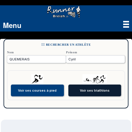
Menu
Tog
nav
🏃‍♂️ RECHERCHER UN ATHLÈTE
Nom
Prénom