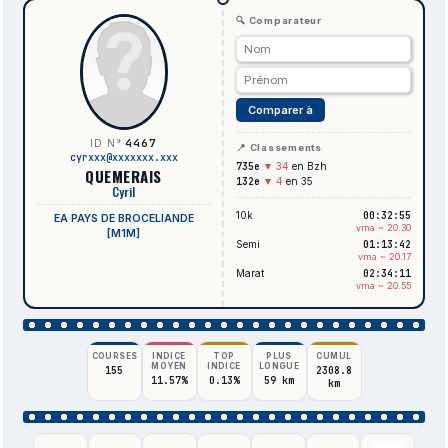
🔍 Comparateur
Comparer à
4467
ID N°
📍 Classements
cyrxxx@xxxxxxx.xxx
735e
▼ 34
en Bzh
QUEMERAIS
132e
▼ 4
en 35
Cyril
10k
00:32:55
EA PAYS DE BROCELIANDE
vma ~ 20.30
[M1M]
Semi
01:13:42
vma ~ 20.17
Marat
02:34:11
vma ~ 20.55
COURSES
INDICE
TOP
PLUS
CUMUL
MOYEN
INDICE
LONGUE
155
2308.8
11.57%
0.13%
59 km
km