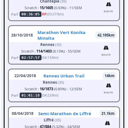
Chantepie
(35)
Scratch :
15/1605
(0.93%) - 11/SEM
ROUTE
Perf :
RP
(03:37/km)
00:36:05
Marathon Vert Konika
28/10/2018
42.195km
Minolta
Rennes
(35)
Scratch :
114/1403
(8.13%) - 55/SEM
ROUTE
Perf :
(04:13/km)
02:57:57
22/04/2018
Rennes Urban Trail
14km
Rennes
(35)
Scratch :
16/1873
(0.85%) - 12/SEM
ROUTE
Perf :
(04:23/km)
01:01:18
08/04/2018
Semi-Marathon de Liffré
21.1km
Liffré
(35)
Scratch :
47/884
(5.32%) - 24/SEM