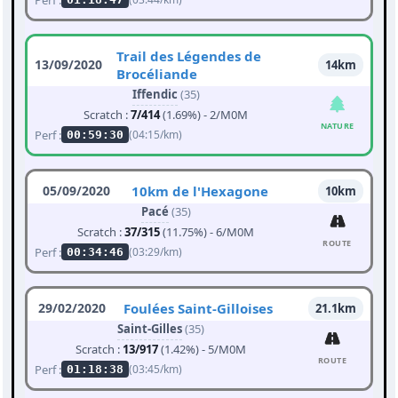
Trail des Légendes de
13/09/2020
14km
Brocéliande
Iffendic
(35)
Scratch :
7/414
(1.69%) - 2/M0M
NATURE
Perf :
(04:15/km)
00:59:30
05/09/2020
10km de l'Hexagone
10km
Pacé
(35)
Scratch :
37/315
(11.75%) - 6/M0M
ROUTE
Perf :
(03:29/km)
00:34:46
29/02/2020
Foulées Saint-Gilloises
21.1km
Saint-Gilles
(35)
Scratch :
13/917
(1.42%) - 5/M0M
ROUTE
Perf :
(03:45/km)
01:18:38