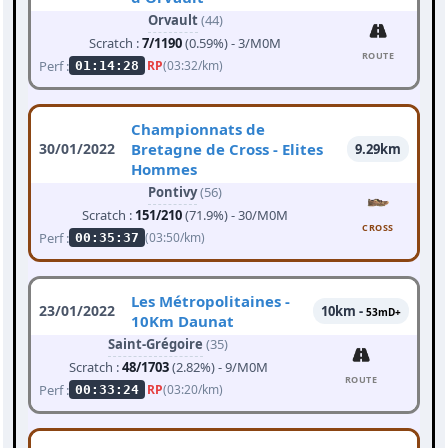
Orvault
(44)
Scratch :
7/1190
(0.59%) - 3/M0M
ROUTE
Perf :
RP
(03:32/km)
01:14:28
Championnats de
30/01/2022
Bretagne de Cross - Elites
9.29km
Hommes
Pontivy
(56)
Scratch :
151/210
(71.9%) - 30/M0M
CROSS
Perf :
(03:50/km)
00:35:37
Les Métropolitaines -
23/01/2022
10km -
53mD+
10Km Daunat
Saint-Grégoire
(35)
Scratch :
48/1703
(2.82%) - 9/M0M
ROUTE
Perf :
RP
(03:20/km)
00:33:24