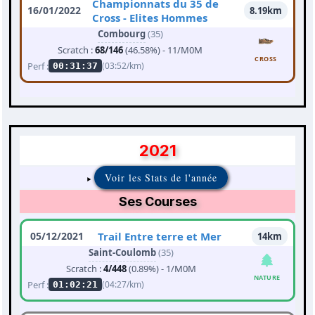
Championnats du 35 de
16/01/2022
8.19km
Cross - Elites Hommes
Combourg
(35)
Scratch :
68/146
(46.58%) - 11/M0M
CROSS
Perf :
(03:52/km)
00:31:37
2021
Voir les Stats de l'année
Ses Courses
05/12/2021
Trail Entre terre et Mer
14km
Saint-Coulomb
(35)
Scratch :
4/448
(0.89%) - 1/M0M
NATURE
Perf :
(04:27/km)
01:02:21