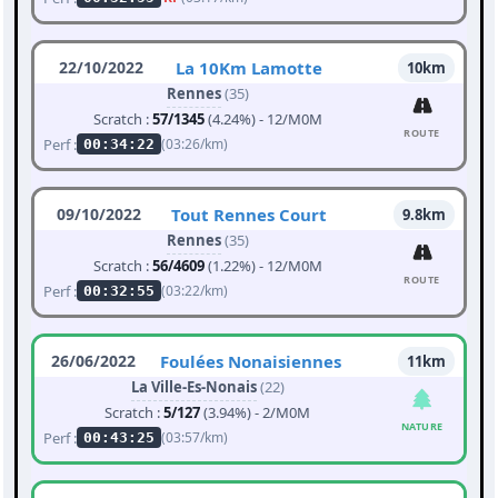
22/10/2022
La 10Km Lamotte
10km
Rennes
(35)
Scratch :
57/1345
(4.24%) - 12/M0M
ROUTE
Perf :
(03:26/km)
00:34:22
09/10/2022
Tout Rennes Court
9.8km
Rennes
(35)
Scratch :
56/4609
(1.22%) - 12/M0M
ROUTE
Perf :
(03:22/km)
00:32:55
26/06/2022
Foulées Nonaisiennes
11km
La Ville-Es-Nonais
(22)
Scratch :
5/127
(3.94%) - 2/M0M
NATURE
Perf :
(03:57/km)
00:43:25