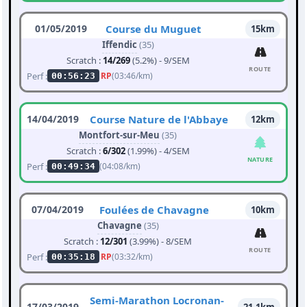
01/05/2019
Course du Muguet
15km
Iffendic
(35)
Scratch :
14/269
(5.2%) - 9/SEM
ROUTE
Perf :
RP
(03:46/km)
00:56:23
14/04/2019
Course Nature de l'Abbaye
12km
Montfort-sur-Meu
(35)
Scratch :
6/302
(1.99%) - 4/SEM
NATURE
Perf :
(04:08/km)
00:49:34
07/04/2019
Foulées de Chavagne
10km
Chavagne
(35)
Scratch :
12/301
(3.99%) - 8/SEM
ROUTE
Perf :
RP
(03:32/km)
00:35:18
Semi-Marathon Locronan-
17/03/2019