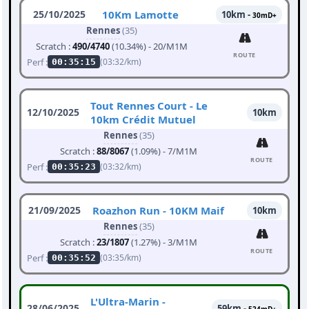
25/10/2025
10Km Lamotte
10km -
30mD+
Rennes
(35)
Scratch :
490/4740
(10.34%) - 20/M1M
ROUTE
Perf :
(03:32/km)
00:35:15
Tout Rennes Court - Le
12/10/2025
10km
10km Crédit Mutuel
Rennes
(35)
Scratch :
88/8067
(1.09%) - 7/M1M
ROUTE
Perf :
(03:32/km)
00:35:23
21/09/2025
Roazhon Run - 10KM Maif
10km
Rennes
(35)
Scratch :
23/1807
(1.27%) - 3/M1M
ROUTE
Perf :
(03:35/km)
00:35:52
L'Ultra-Marin -
28/06/2025
59km -