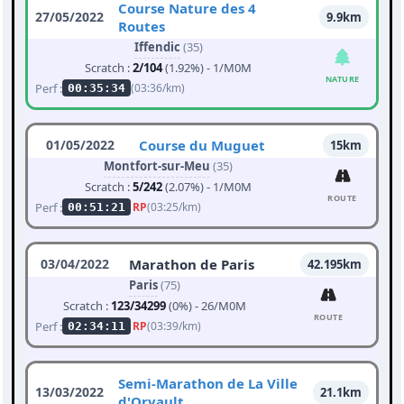
Course Nature des 4
27/05/2022
9.9km
Routes
Iffendic
(35)
Scratch :
2/104
(1.92%) - 1/M0M
NATURE
Perf :
(03:36/km)
00:35:34
01/05/2022
Course du Muguet
15km
Montfort-sur-Meu
(35)
Scratch :
5/242
(2.07%) - 1/M0M
ROUTE
Perf :
RP
(03:25/km)
00:51:21
03/04/2022
Marathon de Paris
42.195km
Paris
(75)
Scratch :
123/34299
(0%) - 26/M0M
ROUTE
Perf :
RP
(03:39/km)
02:34:11
Semi-Marathon de La Ville
13/03/2022
21.1km
d'Orvault