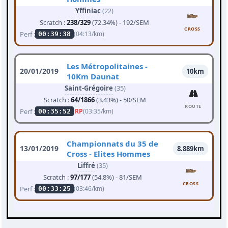
Yffiniac
(22)
Scratch :
238/329
(72.34%) - 192/SEM
CROSS
Perf :
(04:13/km)
00:39:38
Les Métropolitaines -
20/01/2019
10km
10Km Daunat
Saint-Grégoire
(35)
Scratch :
64/1866
(3.43%) - 50/SEM
ROUTE
Perf :
RP
(03:35/km)
00:35:52
Championnats du 35 de
13/01/2019
8.889km
Cross - Elites Hommes
Liffré
(35)
Scratch :
97/177
(54.8%) - 81/SEM
CROSS
Perf :
(03:46/km)
00:33:25