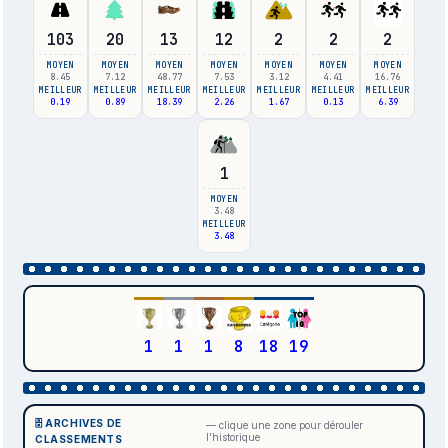
103
20
13
12
2
2
2
MOYEN
MOYEN
MOYEN
MOYEN
MOYEN
MOYEN
MOYEN
8.45
7.12
48.77
7.53
3.12
4.41
16.76
MEILLEUR
MEILLEUR
MEILLEUR
MEILLEUR
MEILLEUR
MEILLEUR
MEILLEUR
0.19
0.89
18.39
2.26
1.67
0.13
6.39
1
MOYEN
3.48
MEILLEUR
3.48
1
1
1
8
18
19
🗄️ ARCHIVES DE
— clique une zone pour dérouler
l'historique
CLASSEMENTS