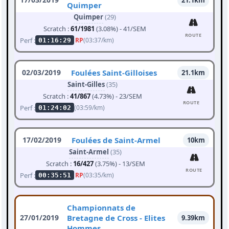
21.1km
Quimper
Quimper
(29)
Scratch :
61/1981
(3.08%) - 41/SEM
ROUTE
Perf :
RP
(03:37/km)
01:16:29
02/03/2019
Foulées Saint-Gilloises
21.1km
Saint-Gilles
(35)
Scratch :
41/867
(4.73%) - 23/SEM
ROUTE
Perf :
(03:59/km)
01:24:02
17/02/2019
Foulées de Saint-Armel
10km
Saint-Armel
(35)
Scratch :
16/427
(3.75%) - 13/SEM
ROUTE
Perf :
RP
(03:35/km)
00:35:51
Championnats de
27/01/2019
Bretagne de Cross - Elites
9.39km
Hommes