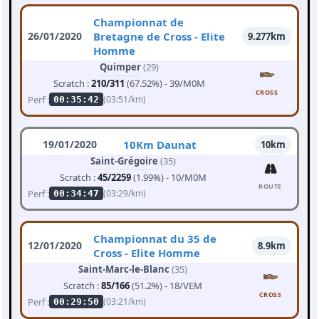
Championnat de
26/01/2020
Bretagne de Cross - Elite
9.277km
Homme
Quimper
(29)
Scratch :
210/311
(67.52%) - 39/M0M
CROSS
Perf :
(03:51/km)
00:35:42
19/01/2020
10Km Daunat
10km
Saint-Grégoire
(35)
Scratch :
45/2259
(1.99%) - 10/M0M
ROUTE
Perf :
(03:29/km)
00:34:47
Championnat du 35 de
12/01/2020
8.9km
Cross - Elite Homme
Saint-Marc-le-Blanc
(35)
Scratch :
85/166
(51.2%) - 18/VEM
CROSS
Perf :
(03:21/km)
00:29:50