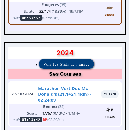
Fougères
(35)
Scratch :
32/174
(18.39%) - 19/M1M
CROSS
Perf :
(03:58/km)
00:33:37
2024
Voir les Stats de l'année
Ses Courses
Marathon Vert Duo Mc
27/10/2024
Donald's (21.1+21.1km) -
21.1km
02:24:09
Rennes
(35)
Scratch :
1/767
(0.13%) - 1/M+M
RELAIS
Perf :
RP
(03:30/km)
01:13:42