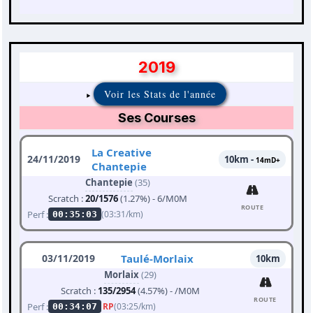
2019
Voir les Stats de l'année
Ses Courses
La Creative
24/11/2019
10km -
14mD+
Chantepie
Chantepie
(35)
Scratch :
20/1576
(1.27%) - 6/M0M
ROUTE
Perf :
(03:31/km)
00:35:03
03/11/2019
Taulé-Morlaix
10km
Morlaix
(29)
Scratch :
135/2954
(4.57%) - /M0M
ROUTE
Perf :
RP
(03:25/km)
00:34:07