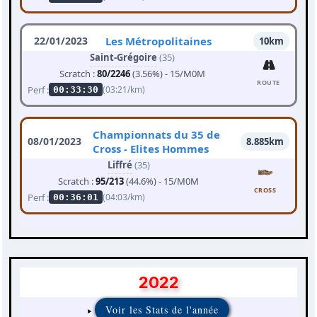
22/01/2023
Les Métropolitaines
10km
Saint-Grégoire
(35)
Scratch :
80/2246
(3.56%) - 15/M0M
ROUTE
Perf :
(03:21/km)
00:33:30
Championnats du 35 de
08/01/2023
8.885km
Cross - Elites Hommes
Liffré
(35)
Scratch :
95/213
(44.6%) - 15/M0M
CROSS
Perf :
(04:03/km)
00:36:01
2022
Voir les Stats de l'année