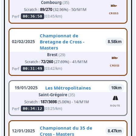
Combourg
(35)
Scratch :
89/270
(32.96%) - 50/M1M
CROSS
Perf :
(03:45/km)
00:36:50
Championnat de
02/02/2025
Bretagne de Cross -
8.58km
Masters
Brest
(29)
Scratch :
72/260
(27.69%) - 41/M1M
CROSS
Perf :
(03:42/km)
00:31:49
19/01/2025
Les Métropolitaines
10km
Saint-Grégoire
(35)
Scratch :
187/3698
(5.06%) - 14/M1M
ROUTE
Perf :
(03:25/km)
00:34:12
Championnat du 35 de
12/01/2025
8.47km
Cross - Masters