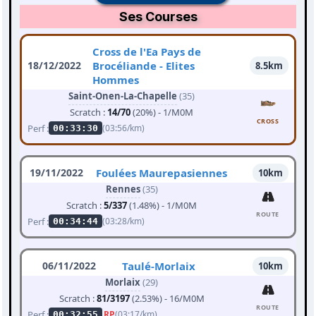
Ses Courses
Cross de l'Ea Pays de
18/12/2022
Brocéliande - Elites
8.5km
Hommes
Saint-Onen-La-Chapelle
(35)
Scratch :
14/70
(20%) - 1/M0M
CROSS
Perf :
(03:56/km)
00:33:30
19/11/2022
Foulées Maurepasiennes
10km
Rennes
(35)
Scratch :
5/337
(1.48%) - 1/M0M
ROUTE
Perf :
(03:28/km)
00:34:44
06/11/2022
Taulé-Morlaix
10km
Morlaix
(29)
Scratch :
81/3197
(2.53%) - 16/M0M
ROUTE
Perf :
RP
(03:17/km)
00:32:55