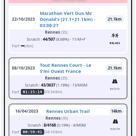
Marathon Vert Duo Mc
22/10/2023
Donald's (21.1+21.1km) -
21.1km
03:00:27
Rennes
(35)
Scratch :
44/507
(8.68%) - 11/M+F
RELAIS
Perf :
(/km)
Tout Rennes Court - Le
08/10/2023
21.1km
S'mi Ouest France
Rennes
(35)
Scratch :
43/3637
(1.18%) - 13/M0M
ROUTE
Perf :
(03:34/km)
01:15:14
16/04/2023
Rennes Urban Trail
14km
Rennes
(35)
Scratch :
8/4168
(0.19%) - 4/M0M
ROUTE
Perf :
(04:16/km)
00:59:41