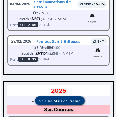
Semi-Marathon de
04/04/2026
21.1km -
206mD+
Crevin
Crevin
(35)
Scratch :
5/603
(0.83%) - 2/M1M
ROUTE
Perf :
(03:41/km)
01:17:50
28/02/2026
Foulées Saint-Gilloises
21.1km
Saint-Gilles
(35)
Scratch :
33/1154
(2.86%) - 7/M1M
ROUTE
Perf :
(03:46/km)
01:19:32
2025
Voir les Stats de l'année
Ses Courses