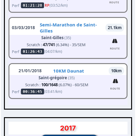
ROUTE
Perf :
RP
(03:52/km)
01:21:28
Semi-Marathon de Saint-
03/03/2018
21.1km
Gilles
Saint-Gilles
(35)
Scratch :
47/741
(6.34%) - 35/SEM
ROUTE
Perf :
(04:07/km)
01:26:43
21/01/2018
10KM Daunat
10km
Saint-grégoire
(35)
Scratch :
100/1648
(6.07%) - 60/SEM
ROUTE
Perf :
(03:41/km)
00:36:45
2017