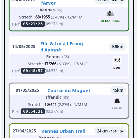
524mD+
l'Arvor
Vannes
(56)
Scratch :
68/1955
(3.48%) - 12/M1M
ULTRA TRAIL
Perf :
(05:27/km)
05:21:28
Elle & Lui à l'Etang
14/06/2025
9.9km
d'Apigné
Rennes
(35)
Scratch :
17/266
(6.39%) - 17/M+F
DUO
Perf :
(04:57/km)
00:48:57
01/05/2025
Course du Muguet
15km
Iffendic
(35)
Scratch :
10/441
(2.27%) - 1/M1M
ROUTE
Perf :
(03:37/km)
00:54:21
27/04/2025
Rennes Urban Trail
24km -
154mD+