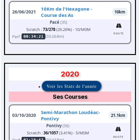
10Km de l'Hexagone -
26/06/2021
10km
Course des As
Pacé
(35)
Scratch :
73/278
(26.26%) - 10/M0M
ROUTE
Perf :
(03:26/km)
00:34:21
2020
Voir les Stats de l'année
Ses Courses
Semi-Marathon Loudéac-
03/10/2020
21.1km
Pontivy
Pontivy
(56)
Scratch :
36/1057
(3.41%) - 5/M0M
ROUTE
Perf :
(03:44/km)
01:18:47