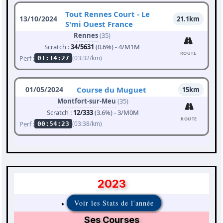
Tout Rennes Court - Le
13/10/2024
21.1km
S'mi Ouest France
Rennes
(35)
Scratch :
34/5631
(0.6%) - 4/M1M
ROUTE
Perf :
(03:32/km)
01:14:27
01/05/2024
Course du Muguet
15km
Montfort-sur-Meu
(35)
Scratch :
12/333
(3.6%) - 3/M0M
ROUTE
Perf :
(03:38/km)
00:54:23
2023
Voir les Stats de l'année
Ses Courses