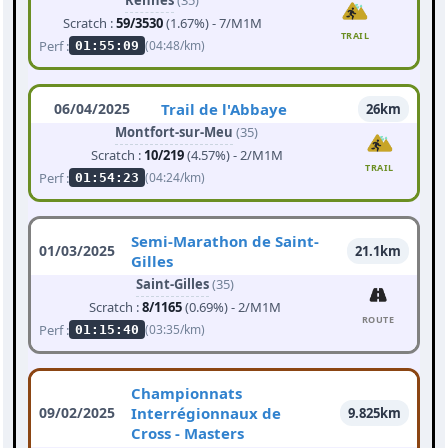
Rennes
(35)
Scratch :
59/3530
(1.67%) - 7/M1M
TRAIL
Perf :
(04:48/km)
01:55:09
06/04/2025
Trail de l'Abbaye
26km
Montfort-sur-Meu
(35)
Scratch :
10/219
(4.57%) - 2/M1M
TRAIL
Perf :
(04:24/km)
01:54:23
Semi-Marathon de Saint-
01/03/2025
21.1km
Gilles
Saint-Gilles
(35)
Scratch :
8/1165
(0.69%) - 2/M1M
ROUTE
Perf :
(03:35/km)
01:15:40
Championnats
09/02/2025
Interrégionnaux de
9.825km
Cross - Masters