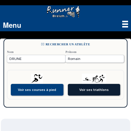
Menu
Tog
nav
🏃‍♂️ RECHERCHER UN ATHLÈTE
Nom
Prénom