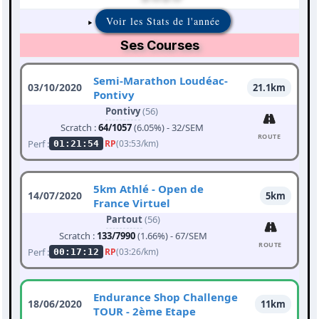
Voir les Stats de l'année
Ses Courses
Semi-Marathon Loudéac-
03/10/2020
21.1km
Pontivy
Pontivy
(56)
Scratch :
64/1057
(6.05%) - 32/SEM
ROUTE
Perf :
RP
(03:53/km)
01:21:54
5km Athlé - Open de
14/07/2020
5km
France Virtuel
Partout
(56)
Scratch :
133/7990
(1.66%) - 67/SEM
ROUTE
Perf :
RP
(03:26/km)
00:17:12
Endurance Shop Challenge
18/06/2020
11km
TOUR - 2ème Etape