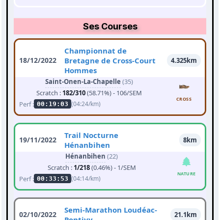
Ses Courses
Championnat de
18/12/2022
Bretagne de Cross-Court
4.325km
Hommes
Saint-Onen-La-Chapelle
(35)
Scratch :
182/310
(58.71%) - 106/SEM
CROSS
Perf :
(04:24/km)
00:19:03
Trail Nocturne
19/11/2022
8km
Hénanbihen
Hénanbihen
(22)
Scratch :
1/218
(0.46%) - 1/SEM
NATURE
Perf :
(04:14/km)
00:33:53
Semi-Marathon Loudéac-
02/10/2022
21.1km
Pontivy