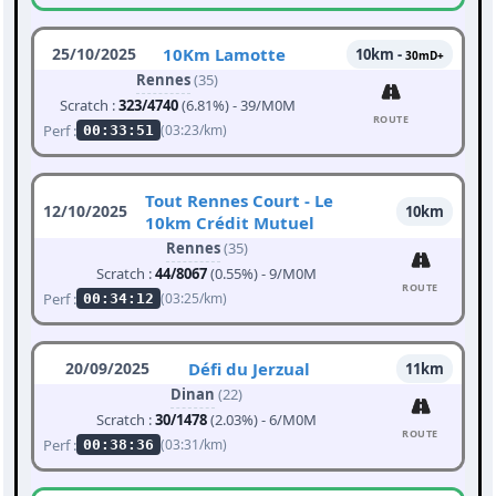
25/10/2025
10Km Lamotte
10km -
30mD+
Rennes
(35)
Scratch :
323/4740
(6.81%) - 39/M0M
ROUTE
Perf :
(03:23/km)
00:33:51
Tout Rennes Court - Le
12/10/2025
10km
10km Crédit Mutuel
Rennes
(35)
Scratch :
44/8067
(0.55%) - 9/M0M
ROUTE
Perf :
(03:25/km)
00:34:12
20/09/2025
Défi du Jerzual
11km
Dinan
(22)
Scratch :
30/1478
(2.03%) - 6/M0M
ROUTE
Perf :
(03:31/km)
00:38:36