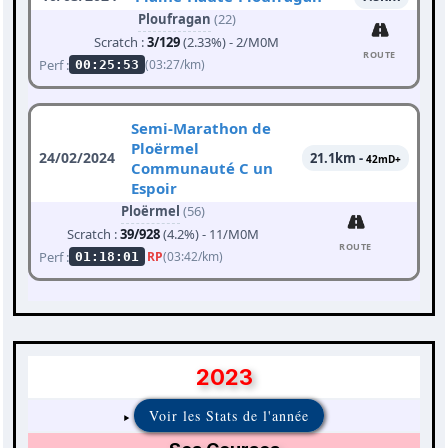
Ploufragan
(22)
Scratch :
3/129
(2.33%) - 2/M0M
ROUTE
Perf :
(03:27/km)
00:25:53
Semi-Marathon de
Ploërmel
24/02/2024
21.1km -
42mD+
Communauté C un
Espoir
Ploërmel
(56)
Scratch :
39/928
(4.2%) - 11/M0M
ROUTE
Perf :
RP
(03:42/km)
01:18:01
2023
Voir les Stats de l'année