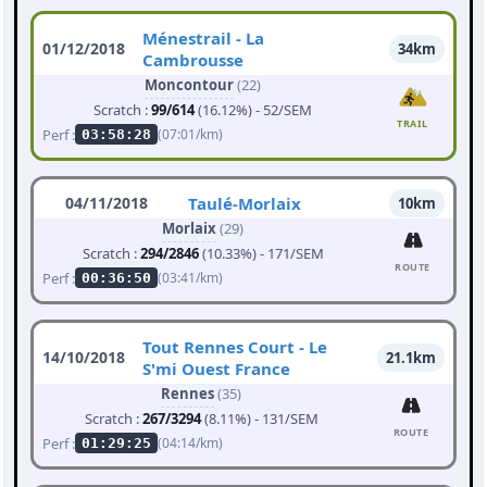
Ménestrail - La
01/12/2018
34km
Cambrousse
Moncontour
(22)
Scratch :
99/614
(16.12%) - 52/SEM
TRAIL
Perf :
(07:01/km)
03:58:28
04/11/2018
Taulé-Morlaix
10km
Morlaix
(29)
Scratch :
294/2846
(10.33%) - 171/SEM
ROUTE
Perf :
(03:41/km)
00:36:50
Tout Rennes Court - Le
14/10/2018
21.1km
S'mi Ouest France
Rennes
(35)
Scratch :
267/3294
(8.11%) - 131/SEM
ROUTE
Perf :
(04:14/km)
01:29:25