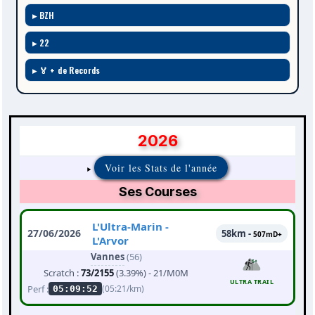
BZH
22
🏅 + de Records
2026
Voir les Stats de l'année
Ses Courses
L'Ultra-Marin -
27/06/2026
58km -
507mD+
L'Arvor
Vannes
(56)
Scratch :
73/2155
(3.39%) - 21/M0M
ULTRA TRAIL
Perf :
(05:21/km)
05:09:52