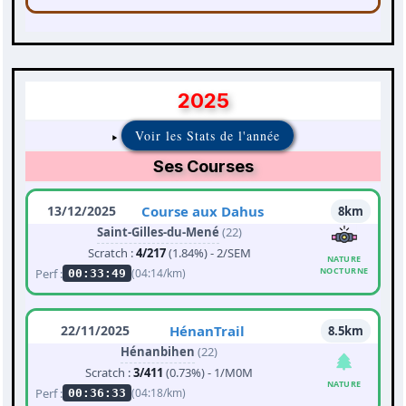
2025
Voir les Stats de l'année
Ses Courses
13/12/2025
Course aux Dahus
8km
Saint-Gilles-du-Mené
(22)
Scratch :
4/217
(1.84%) - 2/SEM
NATURE
NOCTURNE
Perf :
(04:14/km)
00:33:49
22/11/2025
HénanTrail
8.5km
Hénanbihen
(22)
Scratch :
3/411
(0.73%) - 1/M0M
NATURE
Perf :
(04:18/km)
00:36:33