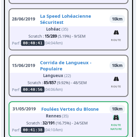
La Speed Lohéacienne
28/06/2019
10km
Sécuritest
Lohéac
(35)
Scratch :
15/289
(5.19%) - 9/SEM
ROUTE
Perf :
(04:04/km)
00:40:41
Corrida de Langueux -
15/06/2019
10km
Populaire
Langueux
(22)
Scratch :
85/857
(9.92%) - 48/SEM
ROUTE
Perf :
(04:06/km)
00:40:56
31/05/2019
Foulées Vertes du Blosne
10km
Rennes
(35)
Scratch :
32/191
(16.75%) - 24/SEM
ROUTE
NATURE
Perf :
(04:10/km)
00:41:38