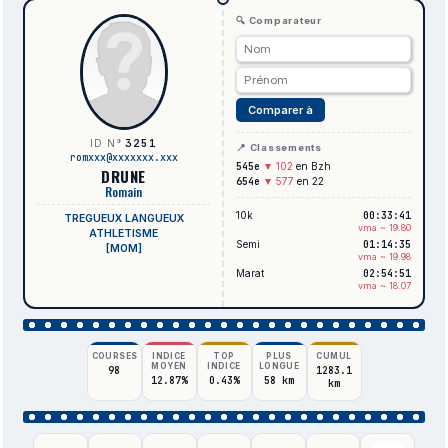
🔍 Comparateur
Comparer à
3251
ID N°
📍 Classements
romxxx@xxxxxxx.xxx
545e
▼ 102
en Bzh
DRUNE
654e
▼ 577
en 22
Romain
10k
00:33:41
TREGUEUX LANGUEUX
vma ~ 19.80
ATHLETISME
Semi
01:14:35
[M0M]
vma ~ 19.98
Marat
02:54:51
vma ~ 18.07
COURSES
INDICE
TOP
PLUS
CUMUL
MOYEN
INDICE
LONGUE
98
1283.1
12.87%
0.43%
58 km
km