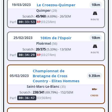
19/03/2023
Le Croezou-Quimper
10km
Quimper
(29)
Scratch :
45/960
(4.69%) - 26/SEM
ROUTE
Perf :
RP
(03:23/km)
00:33:53
25/02/2023
10Km de l'Espoir
10km
Ploërmel
(56)
Scratch :
20/375
(5.33%) - 13/SEM
ROUTE
Perf :
RP
(03:27/km)
00:34:29
Championnat de
05/02/2023
Bretagne de Cross
9.35km
Country - Elites Hommes
Saint-Marc-Le-Blanc
(35)
Scratch :
238/341
(69.79%) - 152/SEM
CROSS
Perf :
(03:56/km)
00:36:47