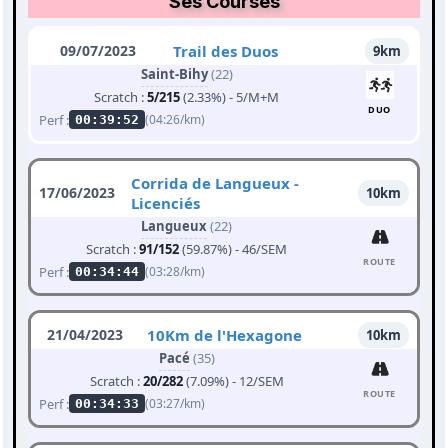
Ses Courses
09/07/2023
Trail des Duos
9km
Saint-Bihy
(22)
Scratch :
5/215
(2.33%) - 5/M+M
DUO
Perf :
(04:26/km)
00:39:52
Corrida de Langueux -
17/06/2023
10km
Licenciés
Langueux
(22)
Scratch :
91/152
(59.87%) - 46/SEM
ROUTE
Perf :
(03:28/km)
00:34:44
21/04/2023
10Km de l'Hexagone
10km
Pacé
(35)
Scratch :
20/282
(7.09%) - 12/SEM
ROUTE
Perf :
(03:27/km)
00:34:33