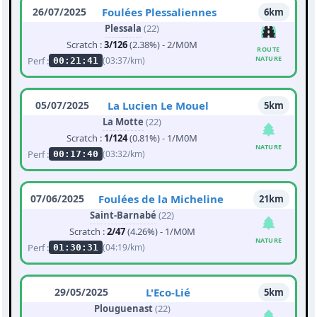
26/07/2025
Foulées Plessaliennes
6km
Plessala
(22)
Scratch :
3/126
(2.38%) - 2/M0M
ROUTE
NATURE
Perf :
(03:37/km)
00:21:41
05/07/2025
La Lucien Le Mouel
5km
La Motte
(22)
Scratch :
1/124
(0.81%) - 1/M0M
NATURE
Perf :
(03:32/km)
00:17:40
07/06/2025
Foulées de la Micheline
21km
Saint-Barnabé
(22)
Scratch :
2/47
(4.26%) - 1/M0M
NATURE
Perf :
(04:19/km)
01:30:31
29/05/2025
L'Eco-Lié
5km
Plouguenast
(22)