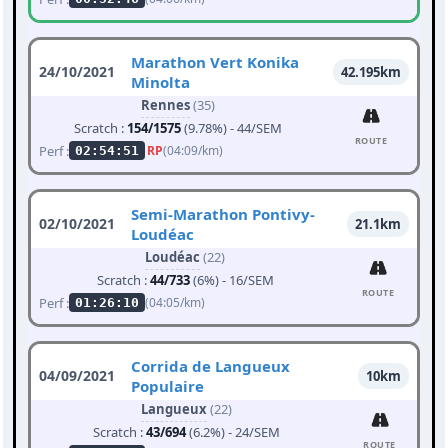
Marathon Vert Konika
24/10/2021
42.195km
Minolta
Rennes
(35)
Scratch :
154/1575
(9.78%) - 44/SEM
ROUTE
Perf :
RP
(04:09/km)
02:54:51
Semi-Marathon Pontivy-
02/10/2021
21.1km
Loudéac
Loudéac
(22)
Scratch :
44/733
(6%) - 16/SEM
ROUTE
Perf :
(04:05/km)
01:26:10
Corrida de Langueux
04/09/2021
10km
Populaire
Langueux
(22)
Scratch :
43/694
(6.2%) - 24/SEM
ROUTE