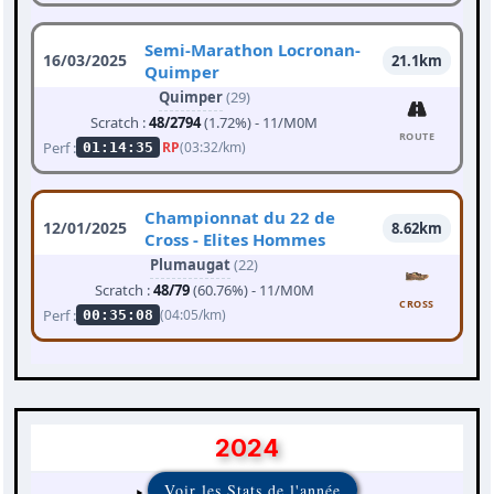
Semi-Marathon Locronan-
16/03/2025
21.1km
Quimper
Quimper
(29)
Scratch :
48/2794
(1.72%) - 11/M0M
ROUTE
Perf :
RP
(03:32/km)
01:14:35
Championnat du 22 de
12/01/2025
8.62km
Cross - Elites Hommes
Plumaugat
(22)
Scratch :
48/79
(60.76%) - 11/M0M
CROSS
Perf :
(04:05/km)
00:35:08
2024
Voir les Stats de l'année