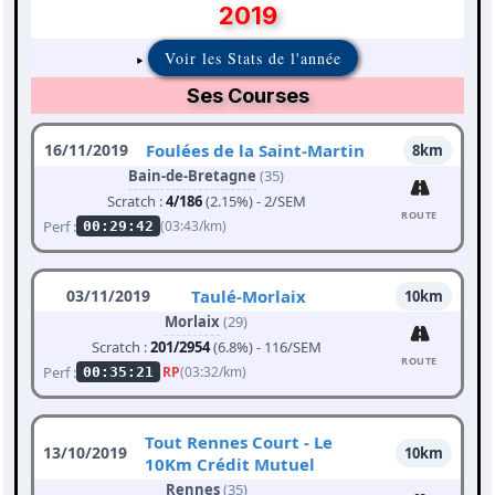
2019
Voir les Stats de l'année
Ses Courses
16/11/2019
Foulées de la Saint-Martin
8km
Bain-de-Bretagne
(35)
Scratch :
4/186
(2.15%) - 2/SEM
ROUTE
Perf :
(03:43/km)
00:29:42
03/11/2019
Taulé-Morlaix
10km
Morlaix
(29)
Scratch :
201/2954
(6.8%) - 116/SEM
ROUTE
Perf :
RP
(03:32/km)
00:35:21
Tout Rennes Court - Le
13/10/2019
10km
10Km Crédit Mutuel
Rennes
(35)