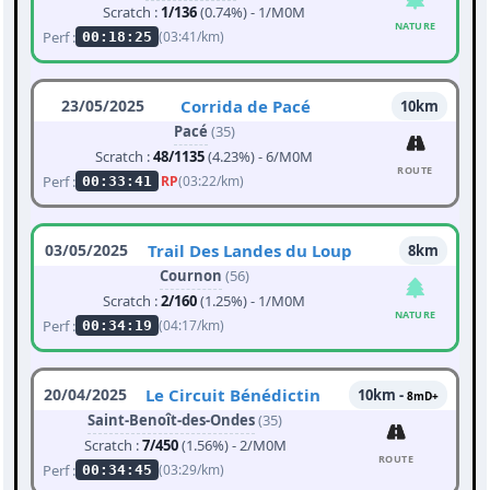
Scratch :
1/136
(0.74%) - 1/M0M
NATURE
Perf :
(03:41/km)
00:18:25
23/05/2025
Corrida de Pacé
10km
Pacé
(35)
Scratch :
48/1135
(4.23%) - 6/M0M
ROUTE
Perf :
RP
(03:22/km)
00:33:41
03/05/2025
Trail Des Landes du Loup
8km
Cournon
(56)
Scratch :
2/160
(1.25%) - 1/M0M
NATURE
Perf :
(04:17/km)
00:34:19
20/04/2025
Le Circuit Bénédictin
10km -
8mD+
Saint-Benoît-des-Ondes
(35)
Scratch :
7/450
(1.56%) - 2/M0M
ROUTE
Perf :
(03:29/km)
00:34:45