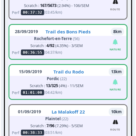
Scratch :
167/5673
(2.94%) - 106/SEM
ROUTE
Perf :
(03:45/km)
00:37:32
28/09/2019
Trail des Bons Pieds
8km
Rochefort-en-Terre
(56)
Scratch :
4/92
(4.35%) - 3/SEM
NATURE
Perf :
(04:37/km)
00:36:55
15/09/2019
Trail du Rodo
13km
Pordic
(22)
Scratch :
13/325
(4%) - 11/SEM
NATURE
Perf :
(04:42/km)
01:01:00
01/09/2019
La Malakoff 22
10km
Plaintel
(22)
Scratch :
7/96
(7.29%) - 5/SEM
ROUTE
Perf :
(03:51/km)
00:38:33