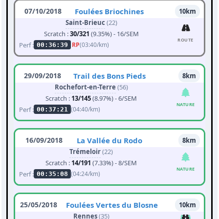
07/10/2018
Foulées Briochines
10km
Saint-Brieuc
(22)
Scratch :
30/321
(9.35%) - 16/SEM
ROUTE
Perf :
RP
(03:40/km)
00:36:39
29/09/2018
Trail des Bons Pieds
8km
Rochefort-en-Terre
(56)
Scratch :
13/145
(8.97%) - 6/SEM
NATURE
Perf :
(04:40/km)
00:37:21
16/09/2018
La Vallée du Rodo
8km
Trémeloir
(22)
Scratch :
14/191
(7.33%) - 8/SEM
NATURE
Perf :
(04:24/km)
00:35:08
25/05/2018
Foulées Vertes du Blosne
10km
Rennes
(35)