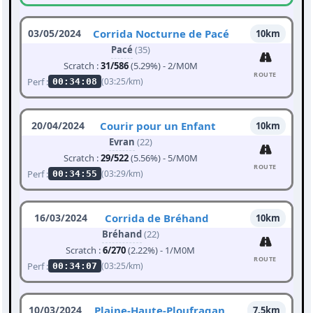
03/05/2024
Corrida Nocturne de Pacé
10km
Pacé
(35)
Scratch :
31/586
(5.29%) - 2/M0M
ROUTE
Perf :
(03:25/km)
00:34:08
20/04/2024
Courir pour un Enfant
10km
Evran
(22)
Scratch :
29/522
(5.56%) - 5/M0M
ROUTE
Perf :
(03:29/km)
00:34:55
16/03/2024
Corrida de Bréhand
10km
Bréhand
(22)
Scratch :
6/270
(2.22%) - 1/M0M
ROUTE
Perf :
(03:25/km)
00:34:07
10/03/2024
Plaine-Haute-Ploufragan
7.5km