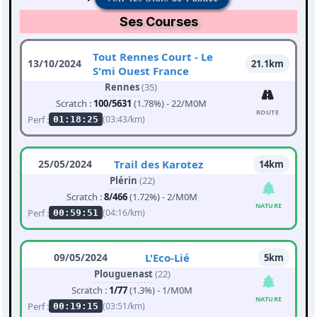
Ses Courses
Tout Rennes Court - Le
13/10/2024
21.1km
S'mi Ouest France
Rennes
(35)
Scratch :
100/5631
(1.78%) - 22/M0M
ROUTE
Perf :
(03:43/km)
01:18:25
25/05/2024
Trail des Karotez
14km
Plérin
(22)
Scratch :
8/466
(1.72%) - 2/M0M
NATURE
Perf :
(04:16/km)
00:59:51
09/05/2024
L'Eco-Lié
5km
Plouguenast
(22)
Scratch :
1/77
(1.3%) - 1/M0M
NATURE
Perf :
(03:51/km)
00:19:15