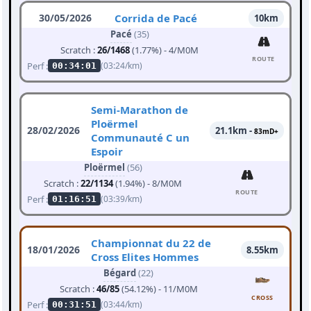
30/05/2026
Corrida de Pacé
10km
Pacé
(35)
Scratch :
26/1468
(1.77%) - 4/M0M
ROUTE
Perf :
(03:24/km)
00:34:01
Semi-Marathon de
Ploërmel
28/02/2026
21.1km -
83mD+
Communauté C un
Espoir
Ploërmel
(56)
Scratch :
22/1134
(1.94%) - 8/M0M
ROUTE
Perf :
(03:39/km)
01:16:51
Championnat du 22 de
18/01/2026
8.55km
Cross Elites Hommes
Bégard
(22)
Scratch :
46/85
(54.12%) - 11/M0M
CROSS
Perf :
(03:44/km)
00:31:51