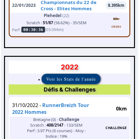
Championnats du 22 de
22/01/2023
8.395km
Cross - Elites Hommes
Plehedel
(22)
Scratch :
51/87
(58.62%) - 35/SEM
CROSS
Perf :
(03:39/km)
00:30:36
2022
Voir les Stats de l'année
Défis & Challenges
31/10/2022 -
RunnerBreizh Tour
0km
2022 Hommes
Bretagne (0) -
Challenge
Scratch :
408/2147
- 133/SEM
CHALLENGE
Perf : 3.97 Pts (6 courses) - Moy :
Indice : 19%