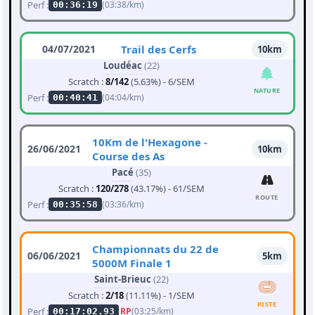
Perf :
(03:38/km)
00:36:19
04/07/2021
Trail des Cerfs
10km
Loudéac
(22)
Scratch :
8/142
(5.63%) - 6/SEM
NATURE
Perf :
(04:04/km)
00:40:41
10Km de l'Hexagone -
26/06/2021
10km
Course des As
Pacé
(35)
Scratch :
120/278
(43.17%) - 61/SEM
ROUTE
Perf :
(03:36/km)
00:35:58
Championnats du 22 de
06/06/2021
5km
5000M Finale 1
Saint-Brieuc
(22)
Scratch :
2/18
(11.11%) - 1/SEM
PISTE
Perf :
RP
(03:25/km)
00:17:02.93