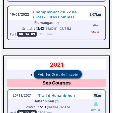
Championnat du 22 de
16/01/2022
8.67km
Cross - Elites Hommes
Plumaugat
(22)
Scratch :
42/63
(66.67%) - 25/SEM
CROSS
Perf :
(03:56/km)
00:34:09
2021
Voir les Stats de l'année
Ses Courses
20/11/2021
Trail d'Henanbihen
8km
Henanbihen
(22)
Scratch :
1/231
(0.43%) - 1/SEM
NATURE
Perf :
(04:06/km)
00:32:46