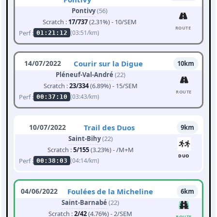
Pontivy
(56)
Scratch :
17/737
(2.31%) - 10/SEM
ROUTE
Perf :
(03:51/km)
01:21:12
14/07/2022
Courir sur la Digue
10km
Pléneuf-Val-André
(22)
Scratch :
23/334
(6.89%) - 15/SEM
ROUTE
Perf :
(03:43/km)
00:37:10
10/07/2022
Trail des Duos
9km
Saint-Bihy
(22)
Scratch :
5/155
(3.23%) - /M+M
DUO
Perf :
(04:14/km)
00:38:03
04/06/2022
Foulées de la Micheline
6km
Saint-Barnabé
(22)
Scratch :
2/42
(4.76%) - 2/SEM
ROUTE