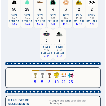
50
28
6
4
3
2
2
MOYEN
MOYEN
MOYEN
MOYEN
MOYEN
MOYEN
MOYEN
9.47
6.66
61.44
8.75
44.6
17.32
2.78
MEILLEUR
MEILLEUR
MEILLEUR
MEILLEUR
MEILLEUR
MEILLEUR
MEILLEUR
0.55
0.43
54.12
2.38
11.11
16.12
2.33
2
1
MOYEN
MOYEN
9.92
3.39
MEILLEUR
MEILLEUR
1.84
3.39
5
5
3
10
21
25
🗄️ ARCHIVES DE
— clique une zone pour dérouler
l'historique
CLASSEMENTS