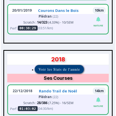
20/01/2019
Courons Dans le Bois
10km
Plédran
(22)
Scratch :
14/323
(4.33%) - 10/SEM
NATURE
Perf :
(03:51/km)
00:38:29
2018
Voir les Stats de l'année
Ses Courses
22/12/2018
Rando Trail de Noël
14km
Plédran
(22)
Scratch :
28/386
(7.25%) - 16/SEM
NATURE
Perf :
(04:30/km)
01:03:02