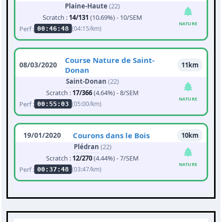
Plaine-Haute
(22)
Scratch :
14/131
(10.69%) - 10/SEM
NATURE
Perf :
(04:15/km)
00:46:48
Course Nature de Saint-
08/03/2020
11km
Donan
Saint-Donan
(22)
Scratch :
17/366
(4.64%) - 8/SEM
NATURE
Perf :
(05:00/km)
00:55:03
19/01/2020
Courons dans le Bois
10km
Plédran
(22)
Scratch :
12/270
(4.44%) - 7/SEM
NATURE
Perf :
(03:47/km)
00:37:48