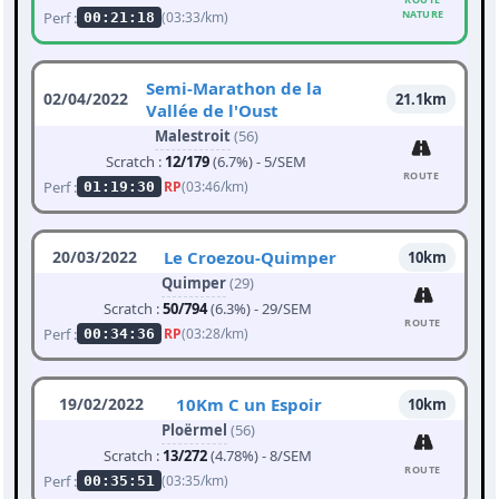
NATURE
Perf :
(03:33/km)
00:21:18
Semi-Marathon de la
02/04/2022
21.1km
Vallée de l'Oust
Malestroit
(56)
Scratch :
12/179
(6.7%) - 5/SEM
ROUTE
Perf :
RP
(03:46/km)
01:19:30
20/03/2022
Le Croezou-Quimper
10km
Quimper
(29)
Scratch :
50/794
(6.3%) - 29/SEM
ROUTE
Perf :
RP
(03:28/km)
00:34:36
19/02/2022
10Km C un Espoir
10km
Ploërmel
(56)
Scratch :
13/272
(4.78%) - 8/SEM
ROUTE
Perf :
(03:35/km)
00:35:51