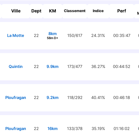
Ville
Dept
KM
Perf
Classement
Indice
8km
La Motte
22
150/617
24.31%
00:35:47
58m D+
Quintin
22
9.9km
173/477
36.27%
00:44:52
Ploufragan
22
9.2km
118/292
40.41%
00:46:18
Ploufragan
22
16km
133/378
35.19%
01:16:02