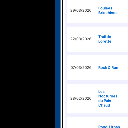
Foulées
29/03/2026
Briochines
Trail de
22/03/2026
Lorette
07/03/2026
Rock & Run
Les
Nocturnes
28/02/2026
du Pain
Chaud
Pondi Urban