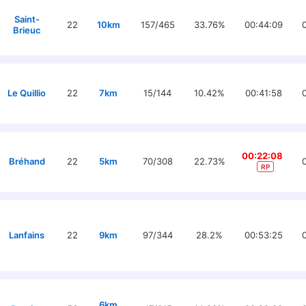
Saint-
22
10km
157/465
33.76%
00:44:09
Brieuc
Le Quillio
22
7km
15/144
10.42%
00:41:58
00:22:08
Bréhand
22
5km
70/308
22.73%
RP
Lanfains
22
9km
97/344
28.2%
00:53:25
6km