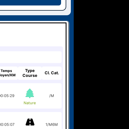
Type
Temps
Cl. Cat.
oyen/KM
Course
00:05:29
/M
Nature
00:05:07
1/M6M