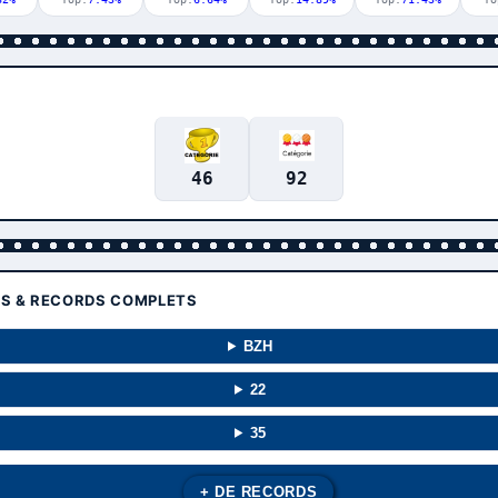
46
92
TS & RECORDS COMPLETS
BZH
22
35
+ DE RECORDS