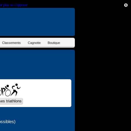
ir plus ou s'opposer
.
Classements
Cagnotte
Boutique
ssibles)