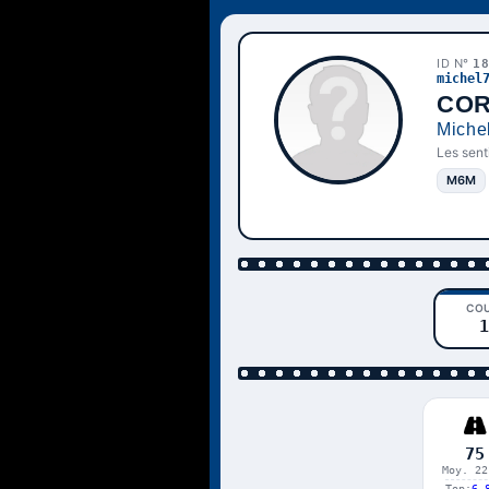
ID N°
1
michel
CO
Miche
Les senti
M6M
CO
1
75
Moy. 22
Top:
6.