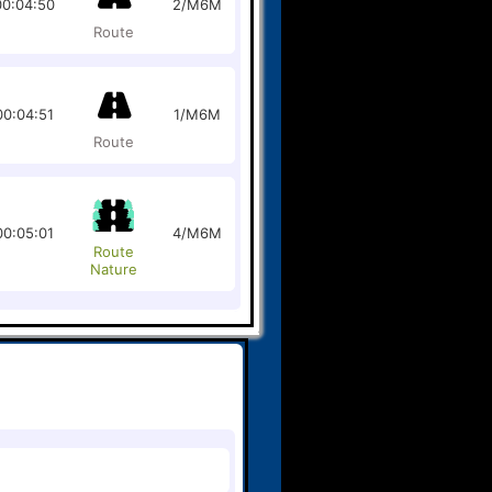
00:04:50
2/M6M
Route
00:04:51
1/M6M
Route
00:05:01
4/M6M
Route
Nature