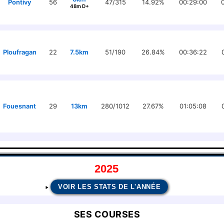
Pontivy
56
47/315
14.92%
00:29:00
48m D+
Ploufragan
22
7.5km
51/190
26.84%
00:36:22
Fouesnant
29
13km
280/1012
27.67%
01:05:08
2025
VOIR LES STATS DE L'ANNÉE
SES COURSES