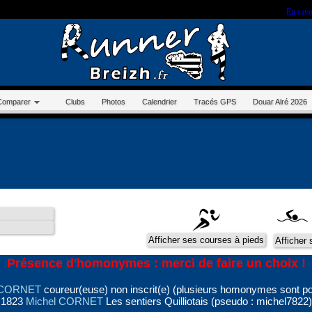
r sur ce site, vous nous autorisez à déposer un cookie à des fins de mesure d'audience.
En savo
Comparer
Clubs
Photos
Calendrier
Tracés GPS
Douar Alré 2026
Présence d'homonymes : merci de faire un choix !
 CORNET
coureur(euse) non inscrit(e) (plusieurs homonymes sont po
1823
Michel CORNET
Les sentiers Quilliotais (pseudo : michel7822)