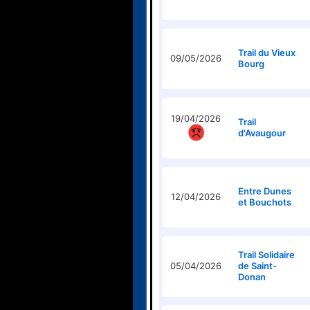
Trail du Vieux
09/05/2026
Bourg
19/04/2026
Trail
d'Avaugour
Entre Dunes
12/04/2026
et Bouchots
Trail Solidaire
05/04/2026
de Saint-
Donan