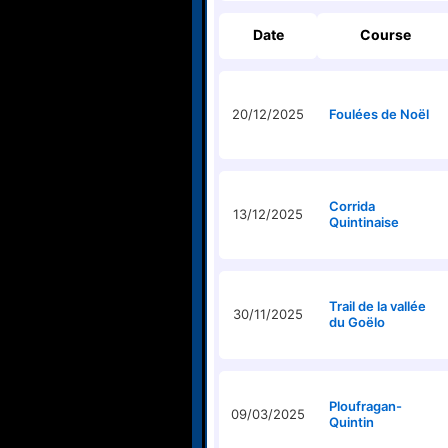
Date
Course
20/12/2025
Foulées de Noël
Corrida
13/12/2025
Quintinaise
Trail de la vallée
30/11/2025
du Goëlo
Ploufragan-
09/03/2025
Quintin