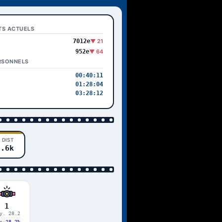
TS ACTUELS
7012e
▼ 21
952e
▼ 64
RSONNELS
00:40:11
01:28:04
03:28:12
 DIST
3.6k
1
y. 28.2
p:
28.2%