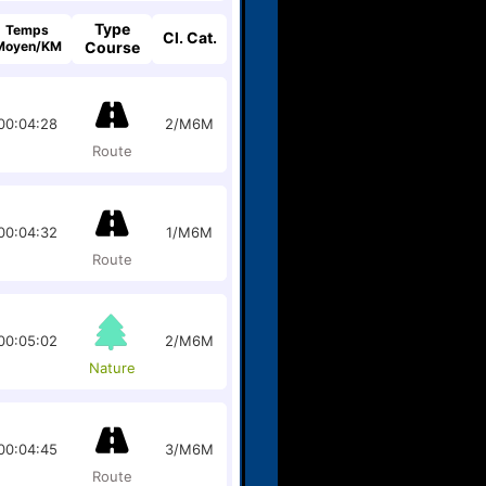
Type
Temps
Cl. Cat.
Moyen/KM
Course
00:04:28
2/M6M
Route
00:04:32
1/M6M
Route
00:05:02
2/M6M
Nature
00:04:45
3/M6M
Route