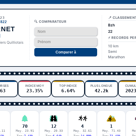
📍 CLASSEMEN
823
🔍 COMPARATEUR
7822
Bzh
RNET
22
l
⚡ RECORDS PE
ers Quilliotais
10 km
Semi
Comparer à
Marathon
URSES
INDICE MOY
TOP INDICE
PLUS LONGUE
CUMUL
63
23.35%
6.64%
42.2k
202
70
12
4
1
.11
Moy. 23.91
Moy. 20.33
Moy. 32.61
Moy. 71.43
Mo
82%
Top:
7.43%
Top:
6.64%
Top:
14.89%
Top:
71.43%
To