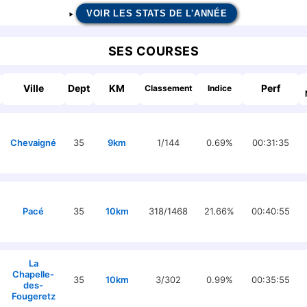
VOIR LES STATS DE L'ANNÉE
SES COURSES
Ville
Dept
KM
Perf
Classement
Indice
Chevaigné
35
9km
1/144
0.69%
00:31:35
Pacé
35
10km
318/1468
21.66%
00:40:55
La
Chapelle-
35
10km
3/302
0.99%
00:35:55
des-
Fougeretz