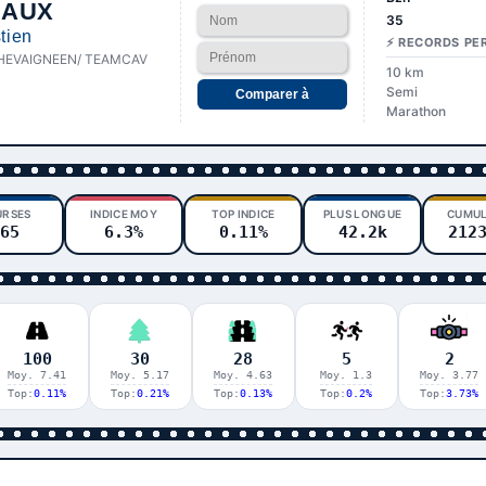
CAUX
35
tien
⚡ RECORDS PE
HEVAIGNEEN/ TEAMCAV
10 km
Semi
Comparer à
Marathon
URSES
INDICE MOY
TOP INDICE
PLUS LONGUE
CUMUL
65
6.3%
0.11%
42.2k
212
100
30
28
5
2
Moy. 7.41
Moy. 5.17
Moy. 4.63
Moy. 1.3
Moy. 3.77
Top:
0.11%
Top:
0.21%
Top:
0.13%
Top:
0.2%
Top:
3.73%