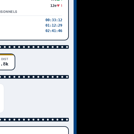
12e
▼ 1
RSONNELS
00:33:12
01:12:29
02:41:46
 DIST
3.8k