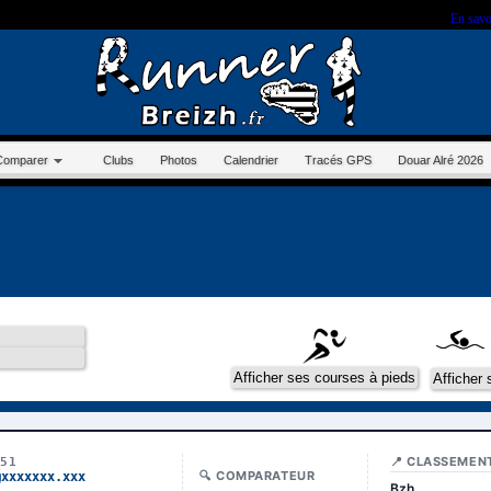
r sur ce site, vous nous autorisez à déposer un cookie à des fins de mesure d'audience.
En savo
Comparer
Clubs
Photos
Calendrier
Tracés GPS
Douar Alré 2026
📍 CLASSEMEN
351
🔍 COMPARATEUR
@xxxxxxx.xxx
Bzh