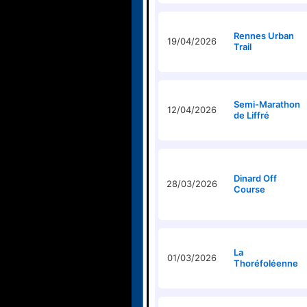
Rennes Urban
19/04/2026
Trail
Semi-Marathon
12/04/2026
de Liffré
Dinard Off
28/03/2026
Course
La
01/03/2026
Thoréfoléenne