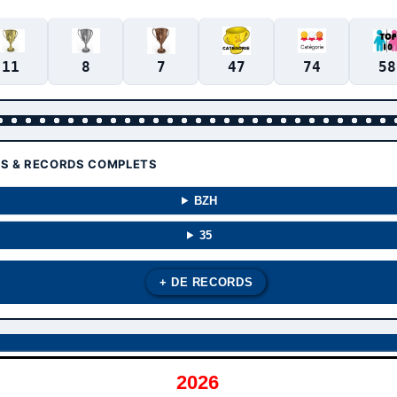
11
8
7
47
74
58
TS & RECORDS COMPLETS
BZH
35
+ DE RECORDS
2026