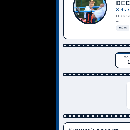
DE
Sébas
ELAN C
...
M2M
CO
1