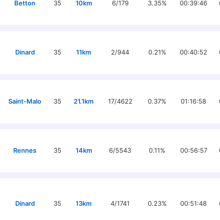
Betton
35
10km
6/179
3.35%
00:39:46
Dinard
35
11km
2/944
0.21%
00:40:52
Saint-Malo
35
21.1km
17/4622
0.37%
01:16:58
Rennes
35
14km
6/5543
0.11%
00:56:57
Dinard
35
13km
4/1741
0.23%
00:51:48