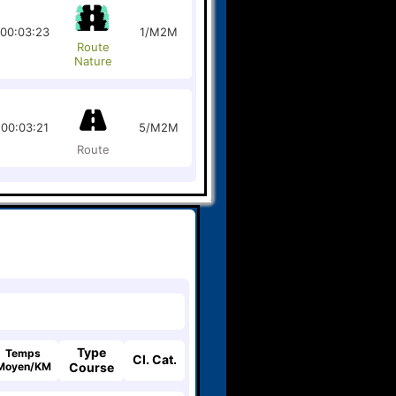
00:03:23
1/M2M
Route
Nature
00:03:21
5/M2M
Route
Type
Temps
Cl. Cat.
Moyen/KM
Course