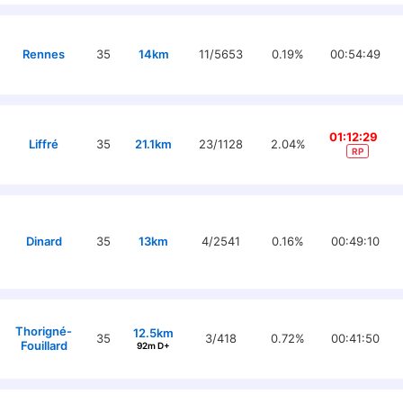
Rennes
35
14km
11/5653
0.19%
00:54:49
01:12:29
Liffré
35
21.1km
23/1128
2.04%
RP
Dinard
35
13km
4/2541
0.16%
00:49:10
Thorigné-
12.5km
35
3/418
0.72%
00:41:50
Fouillard
92m D+