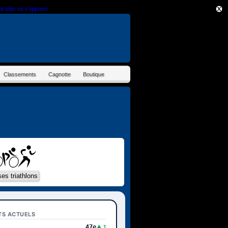
ir plus ou s'opposer
.
Classements
Cagnotte
Boutique
TS ACTUELS
47e
▲ 1