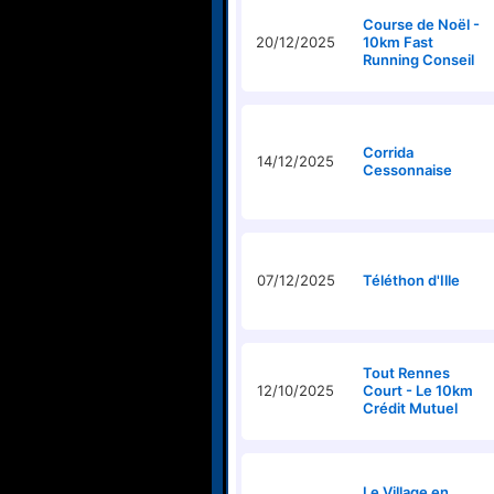
Course de Noël -
20/12/2025
10km Fast
Running Conseil
Corrida
14/12/2025
Cessonnaise
07/12/2025
Téléthon d'Ille
Tout Rennes
12/10/2025
Court - Le 10km
Crédit Mutuel
Le Village en