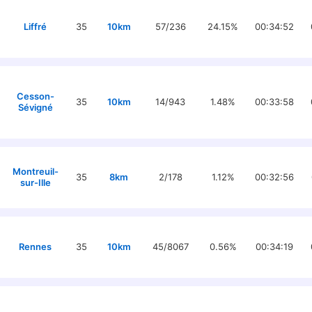
Liffré
35
10km
57/236
24.15%
00:34:52
Cesson-
35
10km
14/943
1.48%
00:33:58
Sévigné
Montreuil-
35
8km
2/178
1.12%
00:32:56
sur-Ille
Rennes
35
10km
45/8067
0.56%
00:34:19