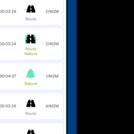
00:03:29
2/M2M
Route
00:03:24
2/M2M
Route
Nature
00:04:07
1/M2M
Nature
00:03:26
4/M2M
Route