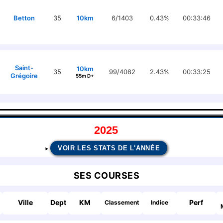
Betton
35
10km
6/1403
0.43%
00:33:46
Saint-
10km
35
99/4082
2.43%
00:33:25
Grégoire
55m D+
2025
VOIR LES STATS DE L'ANNÉE
SES COURSES
Ville
Dept
KM
Perf
Classement
Indice