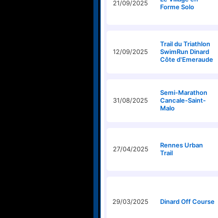
21/09/2025
Forme Solo
Trail du Triathlon
12/09/2025
SwimRun Dinard
Côte d'Emeraude
Semi-Marathon
31/08/2025
Cancale-Saint-
Malo
Rennes Urban
27/04/2025
Trail
29/03/2025
Dinard Off Course