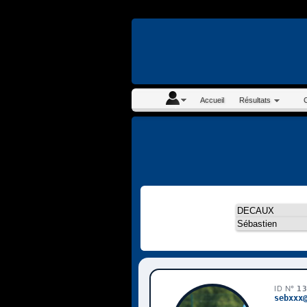
En continuant à navigue
Accueil
Résultats
ID N°
1
sebxxx