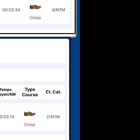
00:03:34
4/M1M
Cross
Type
Temps
Cl. Cat.
oyen/KM
Course
0:03:14
2/M1M
Cross