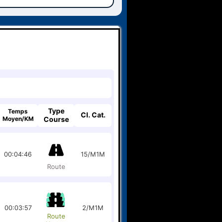
Type
Temps
Cl. Cat.
Moyen/KM
Course
00:04:46
15/M1M
Route
00:03:57
2/M1M
Route