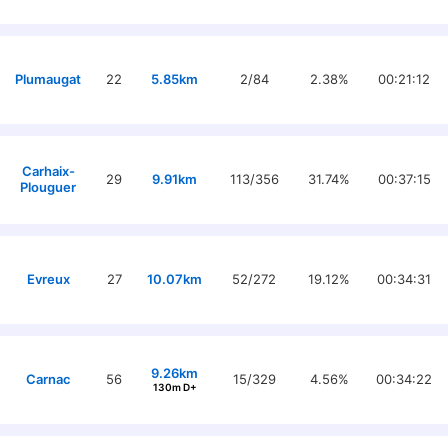
Plumaugat
22
5.85km
2/84
2.38%
00:21:12
Carhaix-
29
9.91km
113/356
31.74%
00:37:15
Plouguer
Evreux
27
10.07km
52/272
19.12%
00:34:31
9.26km
Carnac
56
15/329
4.56%
00:34:22
130m D+