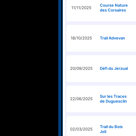
Course Nature
11/11/2025
des Corsaires
18/10/2025
Trail Advevan
20/09/2025
Défi du Jerzual
Sur les Traces
22/06/2025
de Duguesclin
Trail du Bois
02/03/2025
Joli