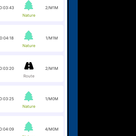
0:03:43
2/M1M
Nature
0:04:18
1/M1M
Nature
0:03:20
2/M1M
Route
0:03:25
1/M0M
Nature
0:04:09
4/M0M