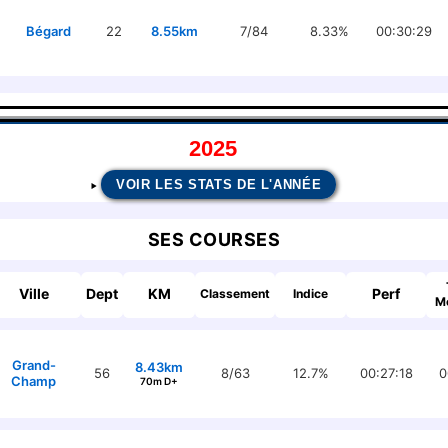
Bégard
22
8.55km
7/84
8.33%
00:30:29
2025
VOIR LES STATS DE L'ANNÉE
SES COURSES
Ville
Dept
KM
Perf
Classement
Indice
M
Grand-
8.43km
56
8/63
12.7%
00:27:18
0
Champ
70m D+