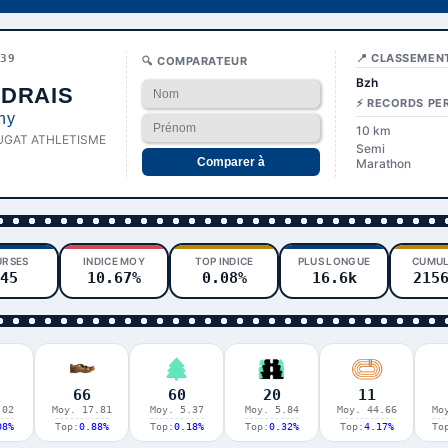
📍 CLASSEMEN
039
🔍 COMPARATEUR
Bzh
DRAIS
⚡ RECORDS PE
ny
10 km
GAT ATHLETISME
Semi
Comparer à
Marathon
URSES
INDICE MOY
TOP INDICE
PLUS LONGUE
CUMUL
45
10.67%
0.08%
16.6k
215
66
60
20
11
.02
Moy. 17.81
Moy. 5.37
Moy. 5.84
Moy. 44.66
Mo
08%
Top:
0.88%
Top:
0.18%
Top:
0.32%
Top:
4.17%
To