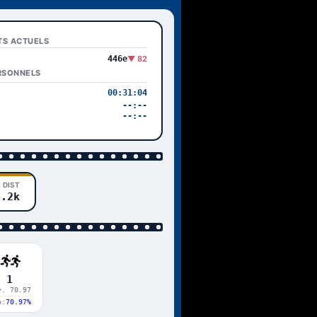
TS ACTUELS
446e
▼ 82
RSONNELS
00:31:04
--:--
--:--
 DIST
6.2k
1
y. 70.97
p:
70.97%