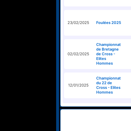
23/02/2025
Foulées 2025
Championnat
de Bretagne
02/02/2025
de Cross -
Elites
Hommes
Championnat
du 22 de
12/01/2025
Cross - Elites
Hommes