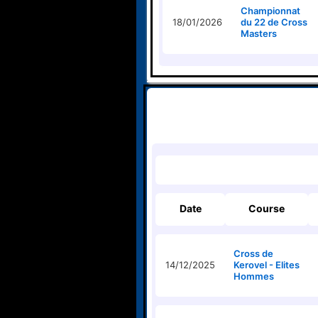
Championnat
18/01/2026
du 22 de Cross
Masters
Date
Course
Cross de
14/12/2025
Kerovel - Elites
Hommes