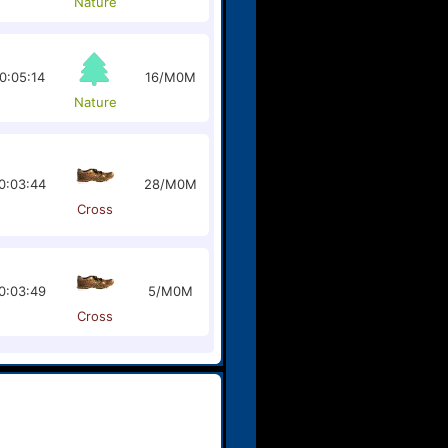
Nature
0:05:14
16/M0M
Nature
0:03:44
28/M0M
Cross
0:03:49
5/M0M
Cross