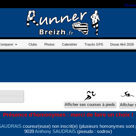
r sur ce site, vous nous autorisez à déposer un cookie à des fins de mesure d'audience.
En savo
Comparer
Clubs
Photos
Calendrier
Tracés GPS
Douar Alré 2026
Présence d'homonymes : merci de faire un choix !
 SAUDRAIS
coureur(euse) non inscrit(e) (plusieurs homonymes sont 
9039
Anthony SAUDRAIS
(pseudo : sodrov)