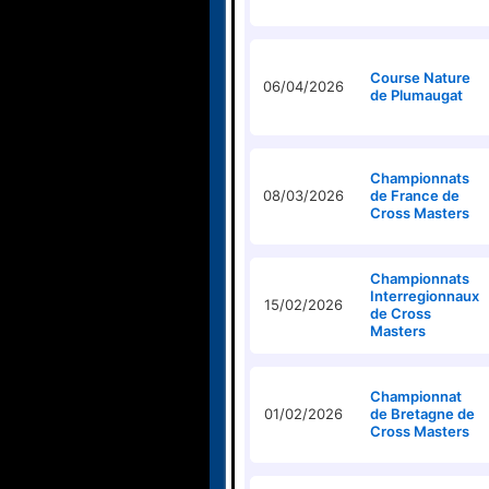
Course Nature
06/04/2026
de Plumaugat
Championnats
08/03/2026
de France de
Cross Masters
Championnats
Interregionnaux
15/02/2026
de Cross
Masters
Championnat
01/02/2026
de Bretagne de
Cross Masters