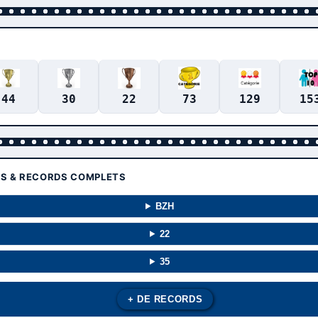
44
30
22
73
129
15
TS & RECORDS COMPLETS
BZH
22
35
+ DE RECORDS