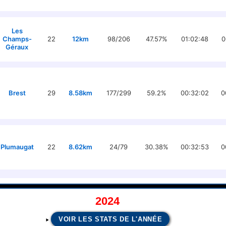
Les
Champs-
22
12km
98/206
47.57%
01:02:48
0
Géraux
Brest
29
8.58km
177/299
59.2%
00:32:02
0
Plumaugat
22
8.62km
24/79
30.38%
00:32:53
0
2024
VOIR LES STATS DE L'ANNÉE