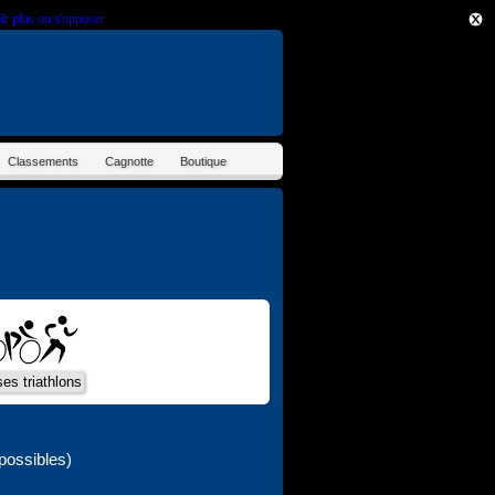
ir plus ou s'opposer
.
Classements
Cagnotte
Boutique
possibles)