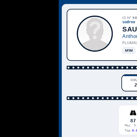
ID N°
9
sodrov
SAU
Antho
PLUMAU
M1M
CO
2
87
Moy. 5
Top:
0.