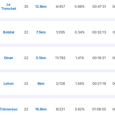
Le
35
12.8km
4/457
0.88%
00:47:31
0
Tronchet
Bobital
22
7.5km
1/295
0.34%
00:32:13
0
Dinan
22
5.5km
11/782
1.41%
00:18:21
0
Lehon
22
8km
2/128
1.56%
00:27:19
0
Trémereuc
22
16.6km
8/221
3.62%
01:08:55
0