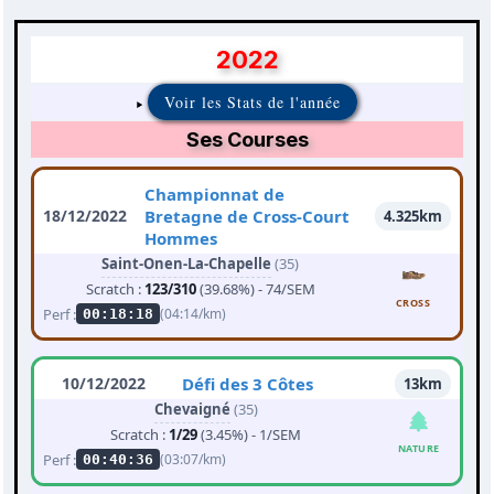
2022
Voir les Stats de l'année
Ses Courses
Championnat de
18/12/2022
Bretagne de Cross-Court
4.325km
Hommes
Saint-Onen-La-Chapelle
(35)
Scratch :
123/310
(39.68%) - 74/SEM
CROSS
Perf :
(04:14/km)
00:18:18
10/12/2022
Défi des 3 Côtes
13km
Chevaigné
(35)
Scratch :
1/29
(3.45%) - 1/SEM
NATURE
Perf :
(03:07/km)
00:40:36