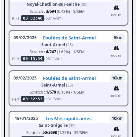
Noyal-Chatillon-sur-Seiche
(35)
Scratch :
3/694
(0.43%) - 3/SEM
ROUTE
Perf :
(03:16/km)
00:32:40
09/02/2025
Foulées de Saint-Armel
5km
Saint-Armel
(35)
Scratch :
4/247
(1.62%) - 1/SEM
ROUTE
Perf :
(03:11/km)
00:15:54
09/02/2025
Foulées de Saint-Armel
10km
Saint-Armel
(35)
Scratch :
1/670
(0.15%) - 1/SEM
ROUTE
Perf :
(03:17/km)
00:32:53
19/01/2025
Les Métropolitaines
10km
Saint-Grégoire
(35)
Scratch :
50/3698
(1.35%) - 35/SEM
ROUTE