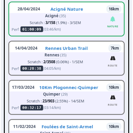
28/04/2024
Acigné Nature
16km
Acigné
(35)
Scratch :
3/158
(1.9%) - 3/SEM
NATURE
Perf :
(03:46/km)
01:00:09
14/04/2024
Rennes Urban Trail
7km
Rennes
(35)
Scratch :
2/3508
(0.06%) - 1/SEM
ROUTE
Perf :
(04:05/km)
00:28:38
17/03/2024
10Km Plogonnec-Quimper
10km
Quimper
(29)
Scratch :
23/903
(2.55%) - 14/SEM
ROUTE
Perf :
(03:14/km)
00:32:17
11/02/2024
Foulées de Saint-Armel
10km