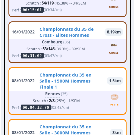
Scratch :
54/119
(45.38%) - 34/SEM
CROSS
Perf :
(03:34/km)
00:15:01
Championnats du 35 de
16/01/2022
8.19km
Cross - Elites Hommes
Combourg
(35)
Scratch :
53/146
(36.3%) - 39/SEM
CROSS
Perf :
(03:47/km)
00:31:02
Championnat du 35 en
08/01/2022
Salle - 1500M Hommes
1.5km
Finale 1
Rennes
(35)
Scratch :
2/8
(25%) - 1/SEM
PISTE
Perf :
(02:48/km)
00:04:12.70
Championnat du 35 en
08/01/2022
Salle - 3000M Hommes
3km