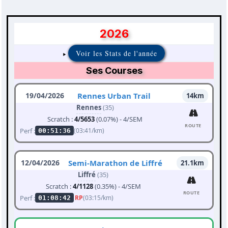
2026
Voir les Stats de l'année
Ses Courses
19/04/2026
Rennes Urban Trail
14km
Rennes
(35)
Scratch :
4/5653
(0.07%) - 4/SEM
ROUTE
Perf :
(03:41/km)
00:51:36
12/04/2026
Semi-Marathon de Liffré
21.1km
Liffré
(35)
Scratch :
4/1128
(0.35%) - 4/SEM
ROUTE
Perf :
RP
(03:15/km)
01:08:42