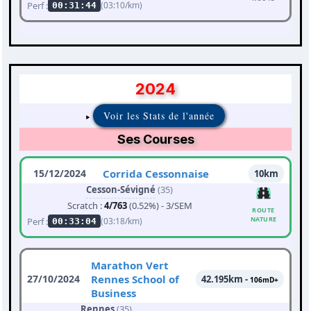
Perf :
(03:10/km)
00:31:44
2024
Voir les Stats de l'année
Ses Courses
15/12/2024
Corrida Cessonnaise
10km
Cesson-Sévigné
(35)
Scratch :
4/763
(0.52%) - 3/SEM
ROUTE
NATURE
Perf :
(03:18/km)
00:33:04
Marathon Vert
27/10/2024
Rennes School of
42.195km -
106mD+
Business
Rennes
(35)