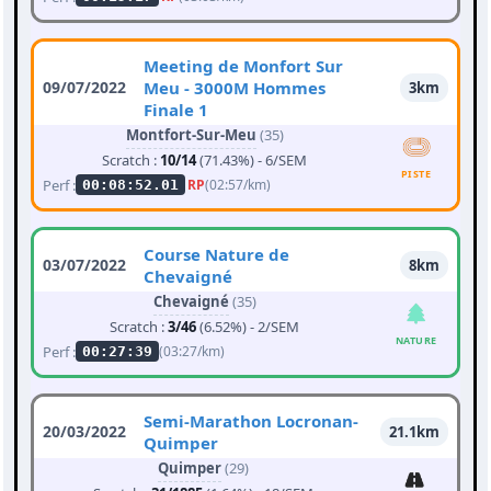
Meeting de Monfort Sur
09/07/2022
Meu - 3000M Hommes
3km
Finale 1
Montfort-Sur-Meu
(35)
Scratch :
10/14
(71.43%) - 6/SEM
PISTE
Perf :
RP
(02:57/km)
00:08:52.01
Course Nature de
03/07/2022
8km
Chevaigné
Chevaigné
(35)
Scratch :
3/46
(6.52%) - 2/SEM
NATURE
Perf :
(03:27/km)
00:27:39
Semi-Marathon Locronan-
20/03/2022
21.1km
Quimper
Quimper
(29)