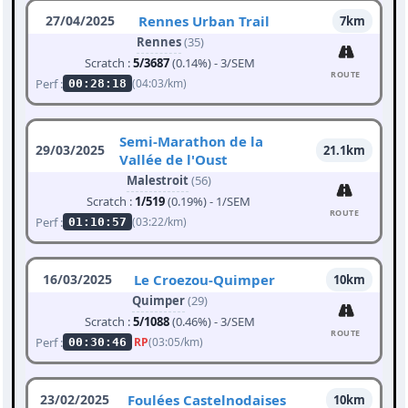
27/04/2025
Rennes Urban Trail
7km
Rennes
(35)
Scratch :
5/3687
(0.14%) - 3/SEM
ROUTE
Perf :
(04:03/km)
00:28:18
Semi-Marathon de la
29/03/2025
21.1km
Vallée de l'Oust
Malestroit
(56)
Scratch :
1/519
(0.19%) - 1/SEM
ROUTE
Perf :
(03:22/km)
01:10:57
16/03/2025
Le Croezou-Quimper
10km
Quimper
(29)
Scratch :
5/1088
(0.46%) - 3/SEM
ROUTE
Perf :
RP
(03:05/km)
00:30:46
23/02/2025
Foulées Castelnodaises
10km