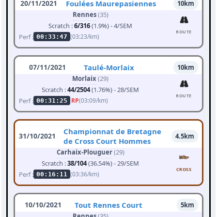
20/11/2021
Foulées Maurepasiennes
10km
Rennes
(35)
Scratch :
6/316
(1.9%) - 4/SEM
ROUTE
Perf :
(03:23/km)
00:33:47
07/11/2021
Taulé-Morlaix
10km
Morlaix
(29)
Scratch :
44/2504
(1.76%) - 28/SEM
ROUTE
Perf :
RP
(03:09/km)
00:31:25
Championnat de Bretagne
31/10/2021
4.5km
de Cross Court Hommes
Carhaix-Plouguer
(29)
Scratch :
38/104
(36.54%) - 29/SEM
CROSS
Perf :
(03:36/km)
00:16:11
10/10/2021
Tout Rennes Court
5km
Rennes
(35)