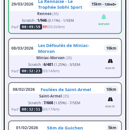
La Rennaise - Le
29/03/2026
15km -
120mD+
Trophée Sobhi Sport
Rennes
(35)
Scratch :
1/946
(0.11%) - 1/SEM
NATURE
Perf :
RP
(03:20/km)
00:49:59
Les Défoulés de Miniac-
08/03/2026
10km
Morvan
Miniac-Morvan
(35)
Scratch :
6/481
(1.25%) - 3/SEM
ROUTE
Perf :
(03:14/km)
00:32:23
08/02/2026
Foulées de Saint-Armel
10km
Saint-Armel
(35)
Scratch :
7/668
(1.05%) - 7/SEM
ROUTE
Perf :
(03:17/km)
00:32:51
01/02/2026
5Km de Guichen
5km