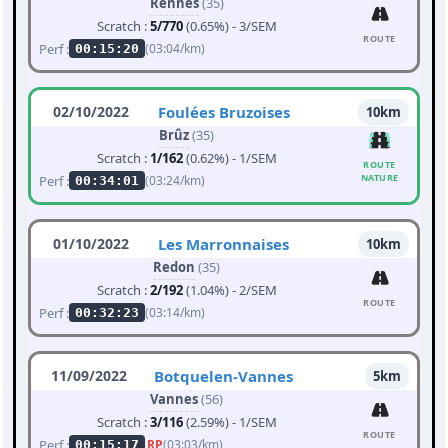
Rennes
(35)
Scratch :
5/770
(0.65%) - 3/SEM
ROUTE
Perf :
(03:04/km)
00:15:20
02/10/2022
Foulées Bruzoises
10km
Brûz
(35)
Scratch :
1/162
(0.62%) - 1/SEM
ROUTE
NATURE
Perf :
(03:24/km)
00:34:01
01/10/2022
Les Marronnaises
10km
Redon
(35)
Scratch :
2/192
(1.04%) - 2/SEM
ROUTE
Perf :
(03:14/km)
00:32:23
11/09/2022
Botquelen-Vannes
5km
Vannes
(56)
Scratch :
3/116
(2.59%) - 1/SEM
ROUTE
Perf :
RP
(03:03/km)
00:15:17