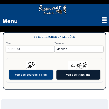
Menu
Tog
nav
🏃‍♂️ RECHERCHER UN ATHLÈTE
Nom
Prénom