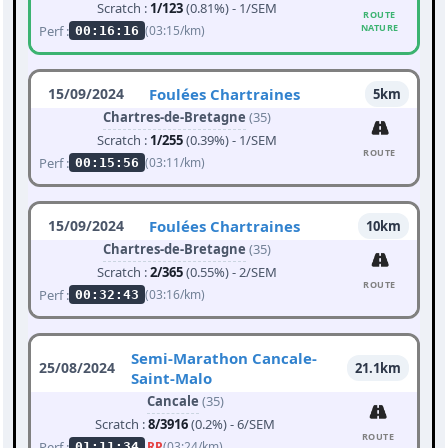
Scratch :
1/123
(0.81%) - 1/SEM
ROUTE
NATURE
Perf :
(03:15/km)
00:16:16
15/09/2024
Foulées Chartraines
5km
Chartres-de-Bretagne
(35)
Scratch :
1/255
(0.39%) - 1/SEM
ROUTE
Perf :
(03:11/km)
00:15:56
15/09/2024
Foulées Chartraines
10km
Chartres-de-Bretagne
(35)
Scratch :
2/365
(0.55%) - 2/SEM
ROUTE
Perf :
(03:16/km)
00:32:43
Semi-Marathon Cancale-
25/08/2024
21.1km
Saint-Malo
Cancale
(35)
Scratch :
8/3916
(0.2%) - 6/SEM
ROUTE
Perf :
RP
(03:24/km)
01:11:34