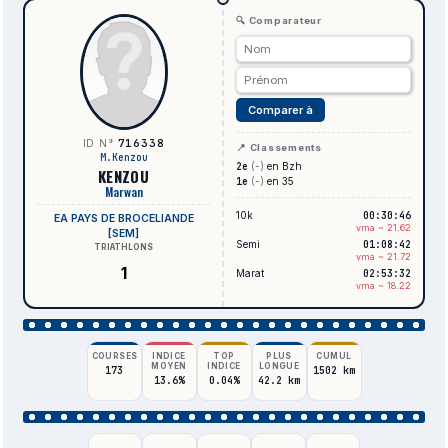
🔍 Comparateur
Comparer à
716338
ID N°
📍 Classements
M.Kenzou
2e
(-)
en Bzh
KENZOU
1e
(-)
en 35
Marwan
10k
00:30:46
EA PAYS DE BROCELIANDE
vma ~ 21.62
[SEM]
Semi
01:08:42
TRIATHLONS
vma ~ 21.72
1
Marat
02:53:32
vma ~ 18.22
COURSES
INDICE
TOP
PLUS
CUMUL
MOYEN
INDICE
LONGUE
173
1502 km
13.6%
0.04%
42.2 km