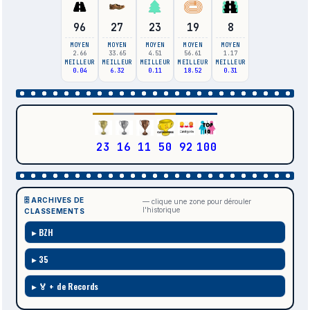
96
27
23
19
8
MOYEN
MOYEN
MOYEN
MOYEN
MOYEN
2.66
33.65
4.51
56.61
1.17
MEILLEUR
MEILLEUR
MEILLEUR
MEILLEUR
MEILLEUR
0.04
6.32
0.11
18.52
0.31
23
16
11
50
92
100
🗄️ ARCHIVES DE
— clique une zone pour dérouler
l'historique
CLASSEMENTS
BZH
35
🏅 + de Records