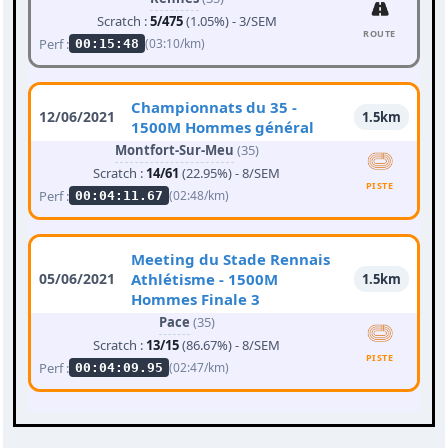
Scratch :
5/475
(1.05%) - 3/SEM
ROUTE
Perf :
(03:10/km)
00:15:48
Championnats du 35 -
12/06/2021
1.5km
1500M Hommes général
Montfort-Sur-Meu
(35)
Scratch :
14/61
(22.95%) - 8/SEM
PISTE
Perf :
(02:48/km)
00:04:11.67
Meeting du Stade Rennais
05/06/2021
Athlétisme - 1500M
1.5km
Hommes Finale 3
Pace
(35)
Scratch :
13/15
(86.67%) - 8/SEM
PISTE
Perf :
(02:47/km)
00:04:09.95