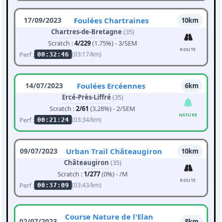
17/09/2023
Foulées Chartraines
10km
Chartres-de-Bretagne
(35)
Scratch :
4/229
(1.75%) - 3/SEM
ROUTE
Perf :
(03:17/km)
00:32:46
14/07/2023
Foulées Ercéennes
6km
Ercé-Près-Liffré
(35)
Scratch :
2/61
(3.28%) - 2/SEM
NATURE
Perf :
(03:34/km)
00:21:24
09/07/2023
Urban Trail Châteaugiron
10km
Châteaugiron
(35)
Scratch :
1/277
(0%) - /M
ROUTE
Perf :
(03:43/km)
00:37:09
Course Nature de l'Elan
02/07/2023
8km