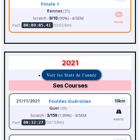
Finale 1
Rennes
(35)
Scratch :
9/10
(90%) - 4/SEM
PISTE
Perf :
(03:02/km)
00:09:05.41
2021
Voir les Stats de l'année
Ses Courses
21/11/2021
Foulées Guéroises
10km
Guer
(56)
Scratch :
3/159
(1.89%) - 3/SEM
ROUTE
Perf :
(03:15/km)
00:32:27