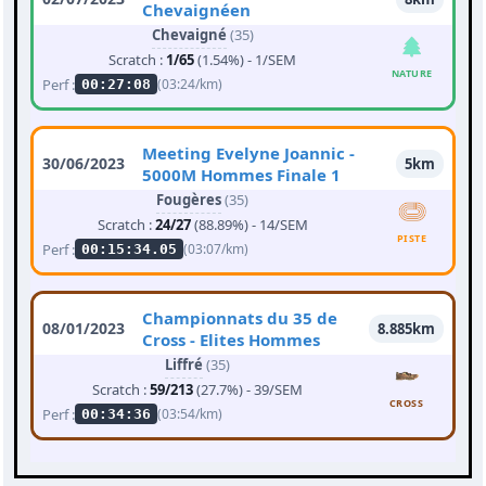
Chevaignéen
Chevaigné
(35)
Scratch :
1/65
(1.54%) - 1/SEM
NATURE
Perf :
(03:24/km)
00:27:08
Meeting Evelyne Joannic -
30/06/2023
5km
5000M Hommes Finale 1
Fougères
(35)
Scratch :
24/27
(88.89%) - 14/SEM
PISTE
Perf :
(03:07/km)
00:15:34.05
Championnats du 35 de
08/01/2023
8.885km
Cross - Elites Hommes
Liffré
(35)
Scratch :
59/213
(27.7%) - 39/SEM
CROSS
Perf :
(03:54/km)
00:34:36