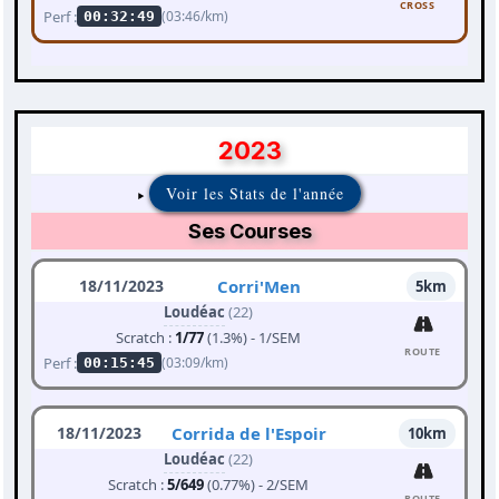
CROSS
Perf :
(03:46/km)
00:32:49
2023
Voir les Stats de l'année
Ses Courses
18/11/2023
Corri'Men
5km
Loudéac
(22)
Scratch :
1/77
(1.3%) - 1/SEM
ROUTE
Perf :
(03:09/km)
00:15:45
18/11/2023
Corrida de l'Espoir
10km
Loudéac
(22)
Scratch :
5/649
(0.77%) - 2/SEM
ROUTE