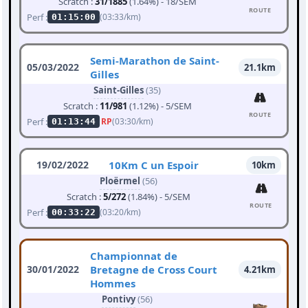
Scratch :
31/1885
(1.64%) - 18/SEM
ROUTE
Perf :
(03:33/km)
01:15:00
Semi-Marathon de Saint-
05/03/2022
21.1km
Gilles
Saint-Gilles
(35)
Scratch :
11/981
(1.12%) - 5/SEM
ROUTE
Perf :
RP
(03:30/km)
01:13:44
19/02/2022
10Km C un Espoir
10km
Ploërmel
(56)
Scratch :
5/272
(1.84%) - 5/SEM
ROUTE
Perf :
(03:20/km)
00:33:22
Championnat de
30/01/2022
Bretagne de Cross Court
4.21km
Hommes
Pontivy
(56)