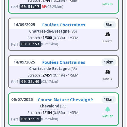
Scratch :
1/441
(0.23%) - 1/SEM
NATURE
Perf :
RP
(03:25/km)
00:51:17
14/09/2025
Foulées Chartraines
5km
Chartres-de-Bretagne
(35)
Scratch :
1/300
(0.33%) - 1/SEM
ROUTE
Perf :
(03:11/km)
00:15:57
14/09/2025
Foulées Chartraines
10km
Chartres-de-Bretagne
(35)
Scratch :
2/451
(0.44%) - 1/SEM
ROUTE
Perf :
(03:17/km)
00:32:49
06/07/2025
Course Nature Chevaigné
13km
Chevaigné
(35)
Scratch :
1/154
(0.65%) - 1/SEM
NATURE
Perf :
(03:29/km)
00:45:15