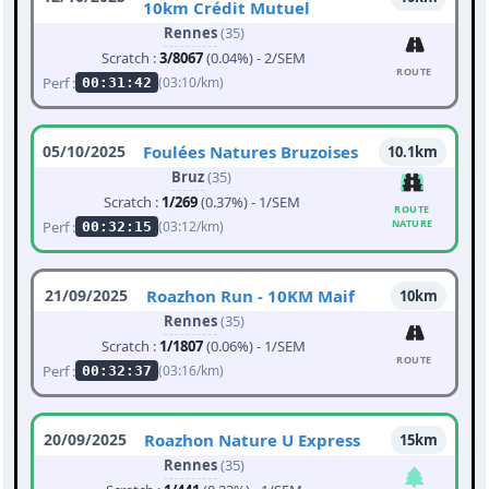
10km Crédit Mutuel
Rennes
(35)
Scratch :
3/8067
(0.04%) - 2/SEM
ROUTE
Perf :
(03:10/km)
00:31:42
05/10/2025
Foulées Natures Bruzoises
10.1km
Bruz
(35)
Scratch :
1/269
(0.37%) - 1/SEM
ROUTE
NATURE
Perf :
(03:12/km)
00:32:15
21/09/2025
Roazhon Run - 10KM Maif
10km
Rennes
(35)
Scratch :
1/1807
(0.06%) - 1/SEM
ROUTE
Perf :
(03:16/km)
00:32:37
20/09/2025
Roazhon Nature U Express
15km
Rennes
(35)