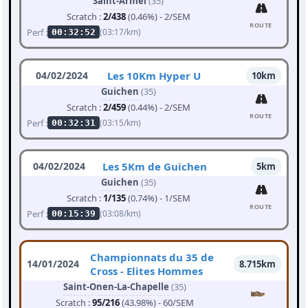
Saint-Armel
(35)
Scratch :
2/438
(0.46%) - 2/SEM
ROUTE
Perf :
(03:17/km)
00:32:52
04/02/2024
Les 10Km Hyper U
10km
Guichen
(35)
Scratch :
2/459
(0.44%) - 2/SEM
ROUTE
Perf :
(03:15/km)
00:32:31
04/02/2024
Les 5Km de Guichen
5km
Guichen
(35)
Scratch :
1/135
(0.74%) - 1/SEM
ROUTE
Perf :
(03:08/km)
00:15:39
Championnats du 35 de
14/01/2024
8.715km
Cross - Elites Hommes
Saint-Onen-La-Chapelle
(35)
Scratch :
95/216
(43.98%) - 60/SEM