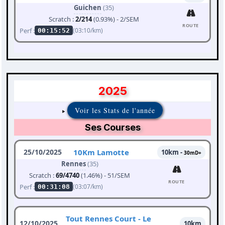
Guichen
(35)
Scratch :
2/214
(0.93%) - 2/SEM
ROUTE
Perf :
(03:10/km)
00:15:52
2025
Voir les Stats de l'année
Ses Courses
25/10/2025
10Km Lamotte
10km -
30mD+
Rennes
(35)
Scratch :
69/4740
(1.46%) - 51/SEM
ROUTE
Perf :
(03:07/km)
00:31:08
Tout Rennes Court - Le
12/10/2025
10km