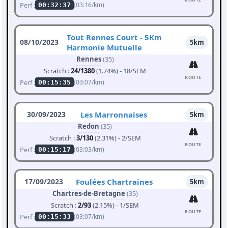
Perf :
(03:16/km)
00:32:37
Tout Rennes Court - 5Km
08/10/2023
5km
Harmonie Mutuelle
Rennes
(35)
Scratch :
24/1380
(1.74%) - 18/SEM
ROUTE
Perf :
(03:07/km)
00:15:35
30/09/2023
Les Marronnaises
5km
Redon
(35)
Scratch :
3/130
(2.31%) - 2/SEM
ROUTE
Perf :
(03:03/km)
00:15:17
17/09/2023
Foulées Chartraines
5km
Chartres-de-Bretagne
(35)
Scratch :
2/93
(2.15%) - 1/SEM
ROUTE
Perf :
(03:07/km)
00:15:33