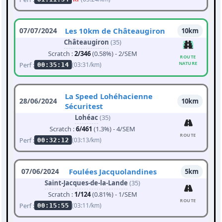
07/07/2024
Les 10km de Châteaugiron
10km
Châteaugiron
(35)
Scratch :
2/346
(0.58%) - 2/SEM
ROUTE
NATURE
Perf :
(03:31/km)
00:35:14
La Speed Lohéhacienne
28/06/2024
10km
Sécuritest
Lohéac
(35)
Scratch :
6/461
(1.3%) - 4/SEM
ROUTE
Perf :
(03:13/km)
00:32:12
07/06/2024
Foulées Jacquolandines
5km
Saint-Jacques-de-la-Lande
(35)
Scratch :
1/124
(0.81%) - 1/SEM
ROUTE
Perf :
(03:11/km)
00:15:55