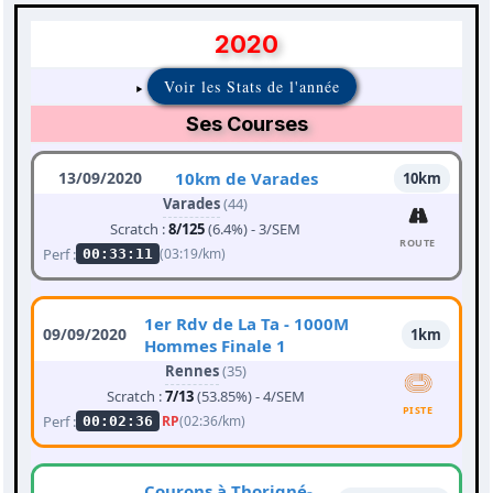
2020
Voir les Stats de l'année
Ses Courses
13/09/2020
10km de Varades
10km
Varades
(44)
Scratch :
8/125
(6.4%) - 3/SEM
ROUTE
Perf :
(03:19/km)
00:33:11
1er Rdv de La Ta - 1000M
09/09/2020
1km
Hommes Finale 1
Rennes
(35)
Scratch :
7/13
(53.85%) - 4/SEM
PISTE
Perf :
RP
(02:36/km)
00:02:36
Courons à Thorigné-