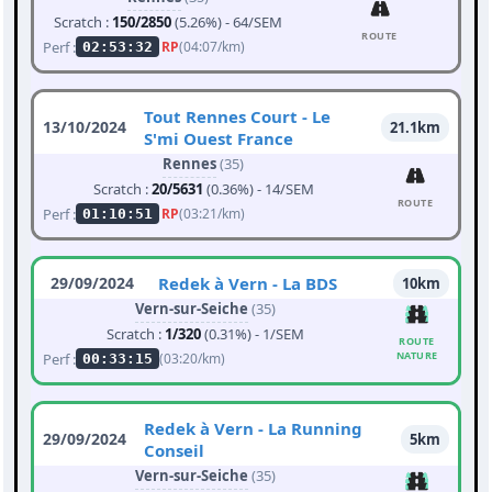
Scratch :
150/2850
(5.26%) - 64/SEM
ROUTE
Perf :
RP
(04:07/km)
02:53:32
Tout Rennes Court - Le
13/10/2024
21.1km
S'mi Ouest France
Rennes
(35)
Scratch :
20/5631
(0.36%) - 14/SEM
ROUTE
Perf :
RP
(03:21/km)
01:10:51
29/09/2024
Redek à Vern - La BDS
10km
Vern-sur-Seiche
(35)
Scratch :
1/320
(0.31%) - 1/SEM
ROUTE
NATURE
Perf :
(03:20/km)
00:33:15
Redek à Vern - La Running
29/09/2024
5km
Conseil
Vern-sur-Seiche
(35)