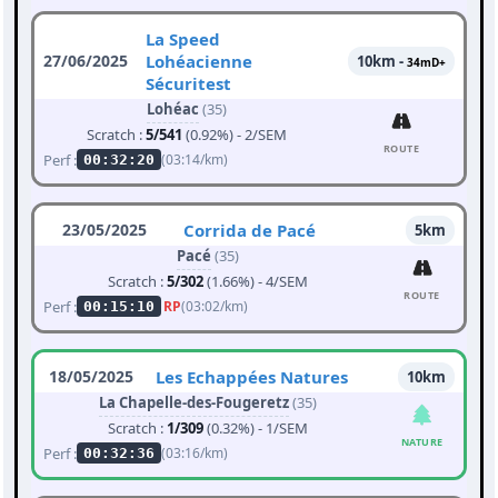
La Speed
27/06/2025
Lohéacienne
10km -
34mD+
Sécuritest
Lohéac
(35)
Scratch :
5/541
(0.92%) - 2/SEM
ROUTE
Perf :
(03:14/km)
00:32:20
23/05/2025
Corrida de Pacé
5km
Pacé
(35)
Scratch :
5/302
(1.66%) - 4/SEM
ROUTE
Perf :
RP
(03:02/km)
00:15:10
18/05/2025
Les Echappées Natures
10km
La Chapelle-des-Fougeretz
(35)
Scratch :
1/309
(0.32%) - 1/SEM
NATURE
Perf :
(03:16/km)
00:32:36